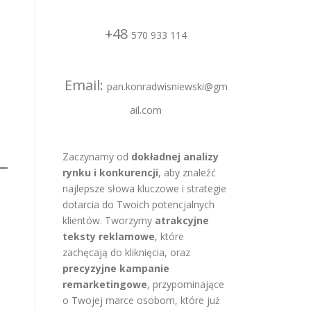
+48
570 933 114
Email:
pan.konradwisniewski@gm
ail.com
Zaczynamy od
dokładnej analizy
rynku i konkurencji
, aby znaleźć
najlepsze słowa kluczowe i strategie
dotarcia do Twoich potencjalnych
klientów. Tworzymy
atrakcyjne
teksty reklamowe
, które
zachęcają do kliknięcia, oraz
precyzyjne kampanie
remarketingowe
, przypominające
o Twojej marce osobom, które już