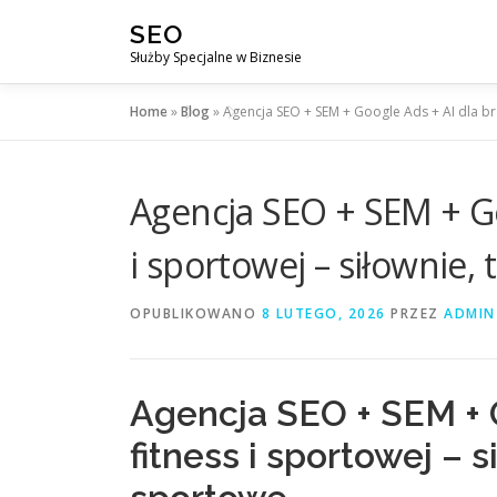
Przejdź
SEO
do
Służby Specjalne w Biznesie
treści
Home
»
Blog
»
Agencja SEO + SEM + Google Ads + AI dla bra
Agencja SEO + SEM + Go
i sportowej – siłownie,
OPUBLIKOWANO
8 LUTEGO, 2026
PRZEZ
ADMIN
Agencja SEO + SEM + G
fitness i sportowej – s