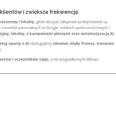
a klientów i zwiększa frekwencję
sezonowy i lokalny
, gdzie decyzje zakupowe podejmowane są
h i trenerów personalnych w Google, mediach społecznościowych i
zyjny, lokalny, z kampaniami płatnymi oraz automatyzacją AI
.
ing oparty o AI
obsługujemy
siłownie, kluby fitness, trenerów
e
.
entów i uczestników zajęć
, a nie przypadkowych kliknięć.