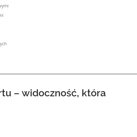
owymi
mi
łych
rtu – widoczność, która