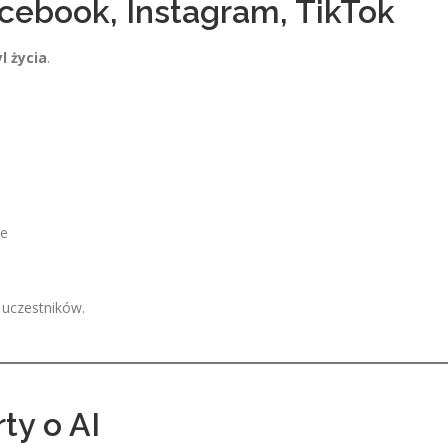
acebook, Instagram, TikTok
l życia
.
we
 uczestników.
ty o AI