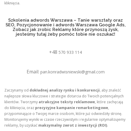
kliknięcia.
a
c
h
Szkolenia adwords Warszawa – Tanie warsztaty oraz
SEO, Pozycjonowanie i adwords Warszawa Google Ads,
Zobacz jak zrobic Reklamy które przynoszą zysk,
jesteśmy tutaj żeby pomóc tobie nie oszukać!
+48
570 933 114
Email:
pan.konradwisniewski@gmail.com
Zaczynamy od
dokładnej analizy rynku i konkurencji
, aby znaleźć
najlepsze słowa kluczowe i strategie dotarcia do Twoich potencjalnych
klientów. Tworzymy
atrakcyjne teksty reklamowe
, które zachęcają
do kliknięcia, oraz
precyzyjne kampanie remarketingowe
,
przypominające o Twojej marce osobom, które już odwiedziły stronę.
Monitorujemy wyniki w czasie rzeczywistym i regularnie optymalizujemy
reklamy, by uzyskać
maksymalny zwrot z inwestycji (ROI)
.