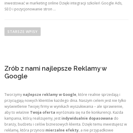
inwestować w marketing online Dzięki integracji szkoleń Google Ads,
SEO i pozycjonowanie stron …
N
a
STARSZE WPISY
w
i
g
a
Zrób z nami najlepsze Reklamy w
c
Google
j
a
p
Tworzymy
najlepsze reklamy w Google
, które realnie sprzedają i
o
przyciągają nowych klientów każdego dnia. Naszym celem jest nie tylko
wyświetlenie Twojej firmy w wynikach wyszukiwania – ale sprawienie,
w
aby to właśnie
Twoja oferta
wyróżniała się na tle konkurencji. Każda
p
kampania, którą realizujemy, jest
indywidualnie dopasowana
do
i
branży, budżetu i celów biznesowych klienta. Dzięki temu inwestujesz w
s
reklamę, która przynosi
mierzalne efekty
, a nie przypadkowe