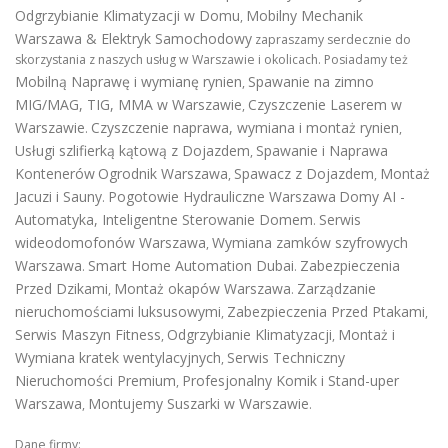
Odgrzybianie Klimatyzacji w Domu
Mobilny Mechanik
,
Warszawa & Elektryk Samochodowy
zapraszamy serdecznie do
skorzystania z naszych usług w Warszawie i okolicach. Posiadamy też
Mobilną Naprawę i wymianę rynien
Spawanie na zimno
,
MIG/MAG, TIG, MMA w Warszawie
Czyszczenie Laserem w
,
Warszawie
Czyszczenie naprawa, wymiana i montaż rynien
.
,
Usługi szlifierką kątową z Dojazdem
Spawanie i Naprawa
,
Kontenerów
Ogrodnik Warszawa
Spawacz z Dojazdem
Montaż
,
,
Jacuzi i Sauny
Pogotowie Hydrauliczne Warszawa
Domy AI -
.
Automatyka, Inteligentne Sterowanie Domem
Serwis
.
wideodomofonów Warszawa
Wymiana zamków szyfrowych
,
Warszawa
Smart Home Automation Dubai
Zabezpieczenia
.
.
Przed Dzikami
Montaż okapów Warszawa
Zarządzanie
,
.
nieruchomościami luksusowymi
Zabezpieczenia Przed Ptakami
,
,
Serwis Maszyn Fitness
Odgrzybianie Klimatyzacji
Montaż i
,
,
Wymiana kratek wentylacyjnych
Serwis Techniczny
,
Nieruchomości Premium
Profesjonalny Komik i Stand-uper
,
Warszawa
Montujemy Suszarki w Warszawie
,
.
Dane firmy: