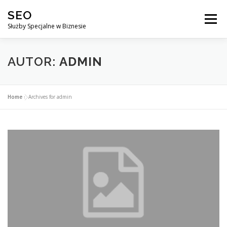
Przejdź
SEO
do
Menu
treści
Służby Specjalne w Biznesie
AGENCJA SEO
CO ZYSKUJESZ ?
AUTOR:
ADMIN
DLACZEGO WARTO?
KURSY
BLOG
SKLEP
Home
»
Archives for admin
KONTAKT