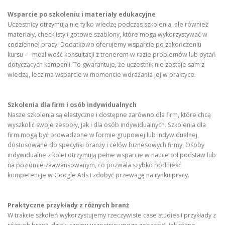
Wsparcie po szkoleniu i materiały edukacyjne
Uczestnicy otrzymują nie tylko wiedzę podczas szkolenia, ale również
materiały, checklisty i gotowe szablony, które mogą wykorzystywać w
codziennej pracy. Dodatkowo oferujemy wsparcie po zakończeniu
kursu — możliwość konsultacji z trenerem w razie problemów lub pytań
dotyczących kampanii. To gwarantuje, że uczestnik nie zostaje sam z
wiedzą, lecz ma wsparcie w momencie wdrażania jej w praktyce.
Szkolenia dla firm i osób indywidualnych
Nasze szkolenia są elastyczne i dostępne zarówno dla firm, które chcą
wyszkolić swoje zespoły, jak i dla osób indywidualnych. Szkolenia dla
firm mogą być prowadzone w formie grupowej lub indywidualnej,
dostosowane do specyfiki branży i celów biznesowych firmy. Osoby
indywidualne z kolei otrzymują pełne wsparcie w nauce od podstaw lub
na poziomie zaawansowanym, co pozwala szybko podnieść
kompetencje w Google Ads i zdobyć przewagę na rynku pracy.
Praktyczne przykłady z różnych branż
W trakcie szkoleń wykorzystujemy rzeczywiste case studies i przykłady z