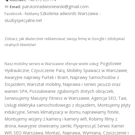
pan.konradwisniewski@gmail.com
Email:
Szkolenia adwords Warszawa -
Facebook - Reklamy
sluzbyspecjalne.net
Zobacz, jak skutecznie reklamować swoją firmę w Google i zdobywać
realnych klientów!
Pogotowie
Nasz mobilny serwis w Warszawie oferuje wiele usług:
Hydrauliczne
Czyszczenie Parą
Mobilny Spawacz w Warszawie
,
,
,
Awaryjne naprawy Furtek i Bram
Naprawy Samochodów z
,
Dojazdem
Warsztat mobilny
Naprawa i serwis jacuzzi oraz
,
,
wanien SPA
Poszukiwanie zgubionych złotych obrączek
,
,
Serwisujemy Maszyny Fitness w Warszawie
Agencja SEO
Taxi
,
,
,
Usługi elektryka samochodowego z dojazdem
,
Montujemy płyty
indukcyjne
Serwis klimatyzacji w domu
naprawiamy fotele
,
,
,
Montujemy wizjery z kamerą i kamery wifi
Robimy filmy z
,
drona
Awaryjnie otwieramy zamki
Flyxpress.pl
Serwis Kamer
,
,
,
Wifi
SEO Warszawa
Montaż, Naprawa, Wymiana, Czyszczenie i
,
,