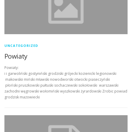
UNCATEGORIZED
Powiaty
Powiaty:
i i garwoliński gostyniński grodziski grójecki kozienicki legionowski
makowskii miński mławski nowodworski otwocki piaseczyński
płoński pruszkowski pułtuski sochaczewski sokołowski warszawski
zachodni węgrowski wołomiński wyszkowski żyrardowski Zrobic powiad
grodzisk mazowiecki