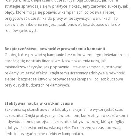
różnych branż, dzięki czemu uczestnicy mogą zobaczyć, jak różne
strategie sprawdzają się w praktyce. Pokazujemy zarówno sukcesy, jak i
błędy, które mogą się pojawić w kampaniach, co pozwala lepiej
przygotować uczestnika do pracy w rzeczywistych warunkach. To
sprawia, że szkolenie nie jest „szablonowe”, lecz dopasowane do
realiów rynkowych.
Bezpieczeństwo i pewność w prowadzeniu kampanii
Osoby, które prowadzą kampanie bez odpowiedniego doświadczenia,
narażają się na straty finansowe. Nasze szkolenia uczą, jak
minimalizować ryzyko, jak poprawnie ustawiać kampanie, testować
reklamy i mierzyć efekty. Dzięki temu uczestnicy zdobywają pewność
siebie i bezpieczeństwo w prowadzeniu kampanii, co jest kluczowe
przy dużych budżetach reklamowych.
Efektywna nauka w krótkim czasie
Szkolenia są skonstruowane tak, aby maksymalnie wykorzystać czas
uczestnika. Dzięki praktycznym ćwiczeniom, konkretnym wskazówkom i
indywidualnemu podejściu uczestnik zdobywa wiedzę, którą mógłby
zdobywać miesiącami na własną rękę. To oszczędza czas i pozwala
szybciej osiągać realne efekty w kampaniach.