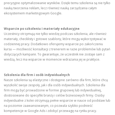
precyzyjne optymalizowanie wyników. Dzięki temu szkolenia są nie tylko
nauką tworzenia reklam, lecz również nauką zarządzania całym
ekosystemem marketingowym Google.
Wsparcie po szkoleniu i materiały edukacyjne
Uczestnicy otrzymują nie tylko wiedzę podczas szkolenia, ale również
materiały, checklisty i gotowe szablony, które mogą wykorzystywać w
codziennej pracy. Dodatkowo oferujemy wsparcie po zakończeniu
kursu — możliwość konsultacji z trenerem w razie problemów lub pytań
dotyczących kampanii. To gwarantuje, że uczestnik nie zostaje sam z
wiedzą, lecz ma wsparcie w momencie wdrażania jej w praktyce.
Szkolenia dla firm i osób indywidualnych
Nasze szkolenia są elastyczne i dostępne zarówno dla firm, które chcą
wyszkolić swoje zespoły, jak i dla osób indywidualnych. Szkolenia dla
firm mogą być prowadzone w formie grupowej lub indywidualnej,
dostosowane do specyfiki branży i celów biznesowych firmy. Osoby
indywidualne z kolei otrzymują pełne wsparcie w nauce od podstaw lub
na poziomie zaawansowanym, co pozwala szybko podnieść
kompetencje w Google Ads i zdobyć przewagę na rynku pracy.