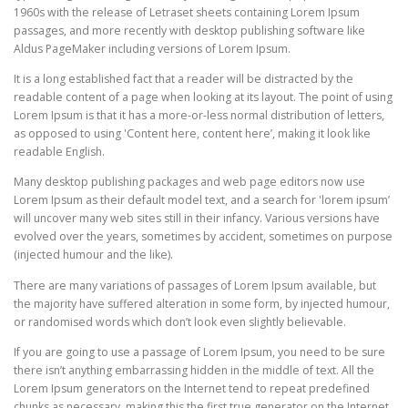
1960s with the release of Letraset sheets containing Lorem Ipsum
passages, and more recently with desktop publishing software like
Aldus PageMaker including versions of Lorem Ipsum.
It is a long established fact that a reader will be distracted by the
readable content of a page when looking at its layout. The point of using
Lorem Ipsum is that it has a more-or-less normal distribution of letters,
as opposed to using 'Content here, content here’, making it look like
readable English.
Many desktop publishing packages and web page editors now use
Lorem Ipsum as their default model text, and a search for 'lorem ipsum’
will uncover many web sites still in their infancy. Various versions have
evolved over the years, sometimes by accident, sometimes on purpose
(injected humour and the like).
There are many variations of passages of Lorem Ipsum available, but
the majority have suffered alteration in some form, by injected humour,
or randomised words which don’t look even slightly believable.
If you are going to use a passage of Lorem Ipsum, you need to be sure
there isn’t anything embarrassing hidden in the middle of text. All the
Lorem Ipsum generators on the Internet tend to repeat predefined
chunks as necessary, making this the first true generator on the Internet.