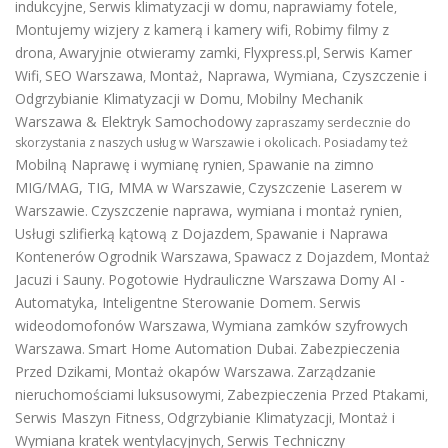
indukcyjne
Serwis klimatyzacji w domu
naprawiamy fotele
,
,
,
Montujemy wizjery z kamerą i kamery wifi
Robimy filmy z
,
drona
Awaryjnie otwieramy zamki
Flyxpress.pl
Serwis Kamer
,
,
,
Wifi
SEO Warszawa
Montaż, Naprawa, Wymiana, Czyszczenie i
,
,
Odgrzybianie Klimatyzacji w Domu
Mobilny Mechanik
,
Warszawa & Elektryk Samochodowy
zapraszamy serdecznie do
skorzystania z naszych usług w Warszawie i okolicach. Posiadamy też
Mobilną Naprawę i wymianę rynien
Spawanie na zimno
,
MIG/MAG, TIG, MMA w Warszawie
Czyszczenie Laserem w
,
Warszawie
Czyszczenie naprawa, wymiana i montaż rynien
.
,
Usługi szlifierką kątową z Dojazdem
Spawanie i Naprawa
,
Kontenerów
Ogrodnik Warszawa
Spawacz z Dojazdem
Montaż
,
,
Jacuzi i Sauny
Pogotowie Hydrauliczne Warszawa
Domy AI -
.
Automatyka, Inteligentne Sterowanie Domem
Serwis
.
wideodomofonów Warszawa
Wymiana zamków szyfrowych
,
Warszawa
Smart Home Automation Dubai
Zabezpieczenia
.
.
Przed Dzikami
Montaż okapów Warszawa
Zarządzanie
,
.
nieruchomościami luksusowymi
Zabezpieczenia Przed Ptakami
,
,
Serwis Maszyn Fitness
Odgrzybianie Klimatyzacji
Montaż i
,
,
Wymiana kratek wentylacyjnych
Serwis Techniczny
,