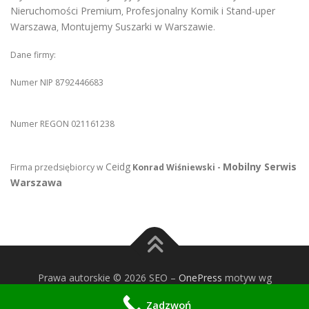
Nieruchomości Premium
Profesjonalny Komik i Stand-uper
,
Warszawa
Montujemy Suszarki w Warszawie
,
.
Dane firmy:
Numer NIP 8792446683
Numer REGON 021161238
Ceidg
Mobilny Serwis
Firma przedsiębiorcy w
Konrad Wiśniewski -
Warszawa
Prawa autorskie © 2026 SEO
–
OnePress
motyw wg
FameThemes
Zadzwoń