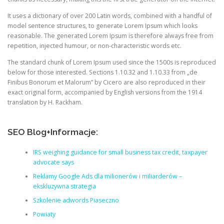
It uses a dictionary of over 200 Latin words, combined with a handful of
model sentence structures, to generate Lorem Ipsum which looks
reasonable. The generated Lorem Ipsum is therefore always free from
repetition, injected humour, or non-characteristic words etc.
The standard chunk of Lorem Ipsum used since the 1500s is reproduced
below for those interested. Sections 1.10.32 and 1.10.33 from „de
Finibus Bonorum et Malorum” by Cicero are also reproduced in their
exact original form, accompanied by English versions from the 1914
translation by H. Rackham.
SEO Blog+Informacje:
IRS weighing guidance for small business tax credit, taxpayer
advocate says
Reklamy Google Ads dla milionerów i miliarderów –
ekskluzywna strategia
Szkolenie adwords Piaseczno
Powiaty