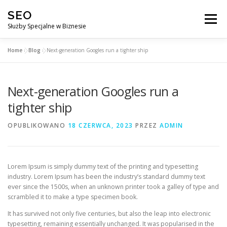
Przejdź
SEO
do
Menu
treści
Służby Specjalne w Biznesie
Home
»
Blog
»
Next-generation Googles run a tighter ship
AGENCJA SEO
CO ZYSKUJESZ ?
Next-generation Googles run a
DLACZEGO WARTO?
KURSY
BLOG
SKLEP
tighter ship
OPUBLIKOWANO
18 CZERWCA, 2023
PRZEZ
ADMIN
KONTAKT
Lorem Ipsum is simply dummy text of the printing and typesetting
industry. Lorem Ipsum has been the industry’s standard dummy text
ever since the 1500s, when an unknown printer took a galley of type and
scrambled it to make a type specimen book.
It has survived not only five centuries, but also the leap into electronic
typesetting, remaining essentially unchanged. It was popularised in the