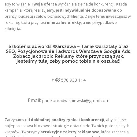
aby to właśnie
Twoja oferta
wyróżniała się na tle konkurencji. Każda
kampania, którą realizujemy, jest
indywidualnie dopasowana
do
branży, budżetu i celów biznesowych klienta. Dzięki temu inwestujesz w
reklamę, która przynosi
mierzalne efekty
, a nie przypadkowe
kliknięcia.
Szkolenia adwords Warszawa – Tanie warsztaty oraz
SEO, Pozycjonowanie i adwords Warszawa Google Ads,
Zobacz jak zrobic Reklamy które przynoszą zysk,
jesteśmy tutaj żeby pomóc tobie nie oszukać!
+48
570 933 114
Email:
pan.konradwisniewski@gmail.com
Zaczynamy od
dokładnej analizy rynku i konkurencji
, aby znaleźć
najlepsze słowa kluczowe i strategie dotarcia do Twoich potencjalnych
klientów. Tworzymy
atrakcyjne teksty reklamowe
, które zachęcają