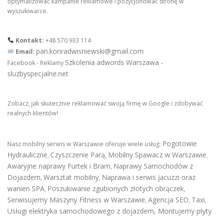
optymalizować kampanie reklamowe i pozycjonować stronę w
wyszukiwarce.
Kontakt:
+48 570 933 114
pan.konradwisniewski@gmail.com
Email:
Szkolenia adwords Warszawa -
Facebook - Reklamy
sluzbyspecjalne.net
Zobacz, jak skutecznie reklamować swoją firmę w Google i zdobywać
realnych klientów!
Pogotowie
Nasz mobilny serwis w Warszawie oferuje wiele usług:
Hydrauliczne
Czyszczenie Parą
Mobilny Spawacz w Warszawie
,
,
,
Awaryjne naprawy Furtek i Bram
Naprawy Samochodów z
,
Dojazdem
Warsztat mobilny
Naprawa i serwis jacuzzi oraz
,
,
wanien SPA
Poszukiwanie zgubionych złotych obrączek
,
,
Serwisujemy Maszyny Fitness w Warszawie
Agencja SEO
Taxi
,
,
,
Usługi elektryka samochodowego z dojazdem
,
Montujemy płyty