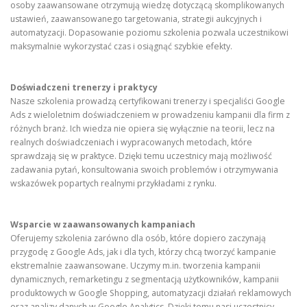
osoby zaawansowane otrzymują wiedzę dotyczącą skomplikowanych
ustawień, zaawansowanego targetowania, strategii aukcyjnych i
automatyzacji. Dopasowanie poziomu szkolenia pozwala uczestnikowi
maksymalnie wykorzystać czas i osiągnąć szybkie efekty.
Doświadczeni trenerzy i praktycy
Nasze szkolenia prowadzą certyfikowani trenerzy i specjaliści Google
Ads z wieloletnim doświadczeniem w prowadzeniu kampanii dla firm z
różnych branż. Ich wiedza nie opiera się wyłącznie na teorii, lecz na
realnych doświadczeniach i wypracowanych metodach, które
sprawdzają się w praktyce. Dzięki temu uczestnicy mają możliwość
zadawania pytań, konsultowania swoich problemów i otrzymywania
wskazówek popartych realnymi przykładami z rynku.
Wsparcie w zaawansowanych kampaniach
Oferujemy szkolenia zarówno dla osób, które dopiero zaczynają
przygodę z Google Ads, jak i dla tych, którzy chcą tworzyć kampanie
ekstremalnie zaawansowane. Uczymy m.in. tworzenia kampanii
dynamicznych, remarketingu z segmentacją użytkowników, kampanii
produktowych w Google Shopping, automatyzacji działań reklamowych
oraz analizy danych w Google Analytics. Dzięki temu nasi uczestnicy