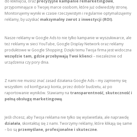
do kliknięcia, oraz
precyzyjne kampanie remarketingowe
,
przypominające o Twojej marce osobom, które już odwiedziły stronę.
Monitorujemy wyniki w czasie rzeczywistym i regularnie optymalizujemy
reklamy, by uzyskać
maksymalny zwrot z inwestycji (ROI)
.
Nasze reklamy w Google Ads to nie tylko kampanie w wyszukiwarce, ale
też reklamy w sieci YouTube, Google Display Network oraz reklamy
produktowe w Google Shopping. Dzięki temu Twoja firma jest widoczna
wszędzie tam, gdzie przebywają Twoi klienci
– niezależnie od
urządzenia czy pory dnia.
Z nami nie musisz znać zasad działania Google Ads – my zajmiemy się
wszystkim: od konfiguracji konta, przez dobór budżetu, aż po
raportowanie wyników. Stawiamy na
transparentność, skuteczność i
pełną obsługę marketingową
.
Jeśli chcesz, aby Twoja reklama nie tylko się wyświetlała, ale naprawdę
działała
, skontaktuj się z nami. Tworzymy reklamy, które klikają się same
– bo są
przemyślane, profesjonalne i skuteczne
.