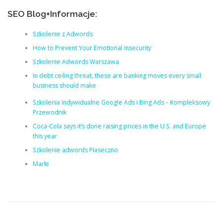
SEO Blog+Informacje:
Szkolenie z Adwords
How to Prevent Your Emotional Insecurity
Szkolenie Adwords Warszawa
In debt ceiling threat, these are banking moves every small
business should make
Szkolenia Indywidualne Google Ads i Bing Ads – Kompleksowy
Przewodnik
Coca-Cola says it’s done raising prices in the U.S. and Europe
this year
Szkolenie adwords Piaseczno
Marki