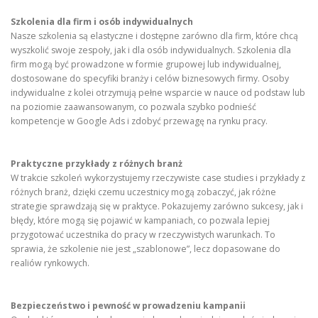
Szkolenia dla firm i osób indywidualnych
Nasze szkolenia są elastyczne i dostępne zarówno dla firm, które chcą
wyszkolić swoje zespoły, jak i dla osób indywidualnych. Szkolenia dla
firm mogą być prowadzone w formie grupowej lub indywidualnej,
dostosowane do specyfiki branży i celów biznesowych firmy. Osoby
indywidualne z kolei otrzymują pełne wsparcie w nauce od podstaw lub
na poziomie zaawansowanym, co pozwala szybko podnieść
kompetencje w Google Ads i zdobyć przewagę na rynku pracy.
Praktyczne przykłady z różnych branż
W trakcie szkoleń wykorzystujemy rzeczywiste case studies i przykłady z
różnych branż, dzięki czemu uczestnicy mogą zobaczyć, jak różne
strategie sprawdzają się w praktyce. Pokazujemy zarówno sukcesy, jak i
błędy, które mogą się pojawić w kampaniach, co pozwala lepiej
przygotować uczestnika do pracy w rzeczywistych warunkach. To
sprawia, że szkolenie nie jest „szablonowe”, lecz dopasowane do
realiów rynkowych.
Bezpieczeństwo i pewność w prowadzeniu kampanii