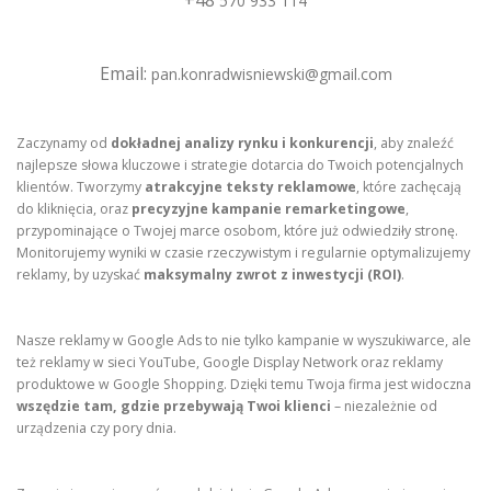
+48
570 933 114
Email:
pan.konradwisniewski@gmail.com
Zaczynamy od
dokładnej analizy rynku i konkurencji
, aby znaleźć
najlepsze słowa kluczowe i strategie dotarcia do Twoich potencjalnych
klientów. Tworzymy
atrakcyjne teksty reklamowe
, które zachęcają
do kliknięcia, oraz
precyzyjne kampanie remarketingowe
,
przypominające o Twojej marce osobom, które już odwiedziły stronę.
Monitorujemy wyniki w czasie rzeczywistym i regularnie optymalizujemy
reklamy, by uzyskać
maksymalny zwrot z inwestycji (ROI)
.
Nasze reklamy w Google Ads to nie tylko kampanie w wyszukiwarce, ale
też reklamy w sieci YouTube, Google Display Network oraz reklamy
produktowe w Google Shopping. Dzięki temu Twoja firma jest widoczna
wszędzie tam, gdzie przebywają Twoi klienci
– niezależnie od
urządzenia czy pory dnia.