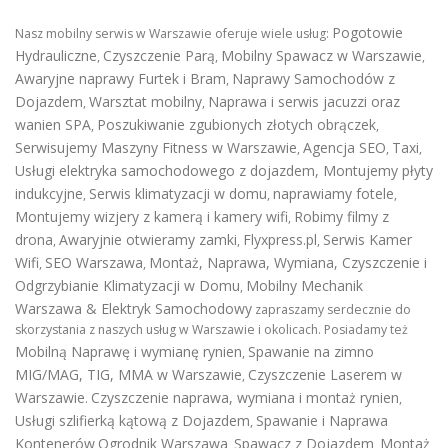
Pogotowie
Nasz mobilny serwis w Warszawie oferuje wiele usług:
Hydrauliczne
Czyszczenie Parą
Mobilny Spawacz w Warszawie
,
,
,
Awaryjne naprawy Furtek i Bram
Naprawy Samochodów z
,
Dojazdem
Warsztat mobilny
Naprawa i serwis jacuzzi oraz
,
,
wanien SPA
Poszukiwanie zgubionych złotych obrączek
,
,
Serwisujemy Maszyny Fitness w Warszawie
Agencja SEO
Taxi
,
,
,
Usługi elektryka samochodowego z dojazdem
,
Montujemy płyty
indukcyjne
Serwis klimatyzacji w domu
naprawiamy fotele
,
,
,
Montujemy wizjery z kamerą i kamery wifi
Robimy filmy z
,
drona
Awaryjnie otwieramy zamki
Flyxpress.pl
Serwis Kamer
,
,
,
Wifi
SEO Warszawa
Montaż, Naprawa, Wymiana, Czyszczenie i
,
,
Odgrzybianie Klimatyzacji w Domu
Mobilny Mechanik
,
Warszawa & Elektryk Samochodowy
zapraszamy serdecznie do
skorzystania z naszych usług w Warszawie i okolicach. Posiadamy też
Mobilną Naprawę i wymianę rynien
Spawanie na zimno
,
MIG/MAG, TIG, MMA w Warszawie
Czyszczenie Laserem w
,
Warszawie
Czyszczenie naprawa, wymiana i montaż rynien
.
,
Usługi szlifierką kątową z Dojazdem
Spawanie i Naprawa
,
Kontenerów
Ogrodnik Warszawa
Spawacz z Dojazdem
Montaż
,
,