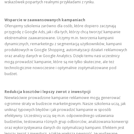
wskazówek popartych realnymi przykładami z rynku.
Wsparcie w zaawansowanych kampaniach
Oferujemy szkolenia zarówno dla osób, które dopiero zaczynają
przygodę z Google Ads, jak i dla tych, którzy chcą tworzyć kampanie
ekstremalnie zaawansowane. Uczymy m.in. tworzenia kampanii
dynamicznych, remarketingu z segmentacją użytkowników, kampanii
produktowych w Google Shopping, automatyzacji działań reklamowych
oraz analizy danych w Google Analytics. Dzięki temu nasi uczestnicy
mogą prowadzić kampanie, które są nie tylko skuteczne, ale też
technologicznie nowoczesne i optymalnie zoptymalizowane pod
budżet.
Redukcja kosztów i lepszy zwrot z inwestycji
Niewłaściwie prowadzone kampanie reklamowe mogą generować
ogromne straty w budżecie marketingowym. Nasze szkolenia uczą, jak
uniknąć typowych błędów i jak prowadzić kampanie w sposób
efektywny. Uczestnicy uczą się m.in. odpowiedniego ustawiania
budżetów, testowania różnych grup odbiorców, analizowania konwersji
oraz wykorzystywania danych do optymalizacji kampanii. Efektem jest
lepszy zwrot z inwestycji, a także większa pewność, że wydawane