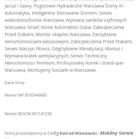
Jacuzi i Sauny
Pogotowie Hydrauliczne Warszawa
Domy AI -
.
Automatyka, Inteligentne Sterowanie Domem
Serwis
.
wideodomofonów Warszawa
Wymiana zamków szyfrowych
,
Warszawa
Smart Home Automation Dubai
Zabezpieczenia
.
.
Przed Dzikami
Montaż okapów Warszawa
Zarządzanie
,
.
nieruchomościami luksusowymi
Zabezpieczenia Przed Ptakami
,
,
Serwis Maszyn Fitness
Odgrzybianie Klimatyzacji
Montaż i
,
,
Wymiana kratek wentylacyjnych
Serwis Techniczny
,
Nieruchomości Premium
Profesjonalny Komik i Stand-uper
,
Warszawa
Montujemy Suszarki w Warszawie
,
.
Dane firmy:
Numer NIP 8792446683
Numer REGON 021161238
Ceidg
Mobilny Serwis
Firma przedsiębiorcy w
Konrad Wiśniewski -