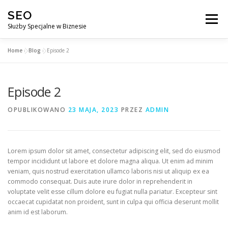
Przejdź
SEO
do
Menu
treści
Służby Specjalne w Biznesie
Home
»
Blog
»
Episode 2
AGENCJA SEO
CO ZYSKUJESZ ?
Episode 2
DLACZEGO WARTO?
KURSY
BLOG
SKLEP
OPUBLIKOWANO
23 MAJA, 2023
PRZEZ
ADMIN
KONTAKT
Lorem ipsum dolor sit amet, consectetur adipiscing elit, sed do eiusmod
tempor incididunt ut labore et dolore magna aliqua. Ut enim ad minim
veniam, quis nostrud exercitation ullamco laboris nisi ut aliquip ex ea
commodo consequat. Duis aute irure dolor in reprehenderit in
voluptate velit esse cillum dolore eu fugiat nulla pariatur. Excepteur sint
occaecat cupidatat non proident, sunt in culpa qui officia deserunt mollit
anim id est laborum.