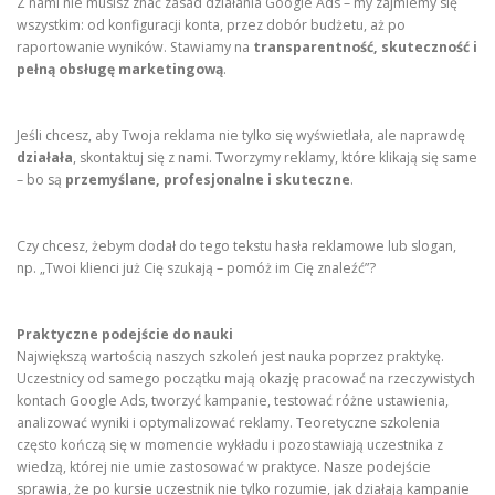
Z nami nie musisz znać zasad działania Google Ads – my zajmiemy się
wszystkim: od konfiguracji konta, przez dobór budżetu, aż po
raportowanie wyników. Stawiamy na
transparentność, skuteczność i
pełną obsługę marketingową
.
Jeśli chcesz, aby Twoja reklama nie tylko się wyświetlała, ale naprawdę
działała
, skontaktuj się z nami. Tworzymy reklamy, które klikają się same
– bo są
przemyślane, profesjonalne i skuteczne
.
Czy chcesz, żebym dodał do tego tekstu hasła reklamowe lub slogan,
np. „Twoi klienci już Cię szukają – pomóż im Cię znaleźć”?
Praktyczne podejście do nauki
Największą wartością naszych szkoleń jest nauka poprzez praktykę.
Uczestnicy od samego początku mają okazję pracować na rzeczywistych
kontach Google Ads, tworzyć kampanie, testować różne ustawienia,
analizować wyniki i optymalizować reklamy. Teoretyczne szkolenia
często kończą się w momencie wykładu i pozostawiają uczestnika z
wiedzą, której nie umie zastosować w praktyce. Nasze podejście
sprawia, że po kursie uczestnik nie tylko rozumie, jak działają kampanie