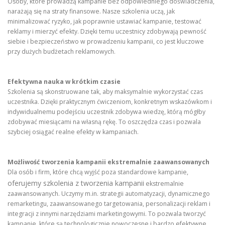
Osoby, które prowadzą kampanie bez odpowiedniego doświadczenia,
narażają się na straty finansowe. Nasze szkolenia uczą, jak
minimalizować ryzyko, jak poprawnie ustawiać kampanie, testować
reklamy i mierzyć efekty. Dzięki temu uczestnicy zdobywają pewność
siebie i bezpieczeństwo w prowadzeniu kampanii, co jest kluczowe
przy dużych budżetach reklamowych.
Efektywna nauka w krótkim czasie
Szkolenia są skonstruowane tak, aby maksymalnie wykorzystać czas
uczestnika. Dzięki praktycznym ćwiczeniom, konkretnym wskazówkom i
indywidualnemu podejściu uczestnik zdobywa wiedzę, którą mógłby
zdobywać miesiącami na własną rękę. To oszczędza czas i pozwala
szybciej osiągać realne efekty w kampaniach.
Możliwość tworzenia kampanii ekstremalnie zaawansowanych
Dla osób i firm, które chcą wyjść poza standardowe kampanie,
oferujemy szkolenia z tworzenia kampanii
ekstremalnie
zaawansowanych. Uczymy m.in. strategii automatyzacji, dynamicznego
remarketingu, zaawansowanego targetowania, personalizacji reklam i
integracji z innymi narzędziami marketingowymi. To pozwala tworzyć
kampanie, które są technologicznie nowoczesne i bardzo efektywne.