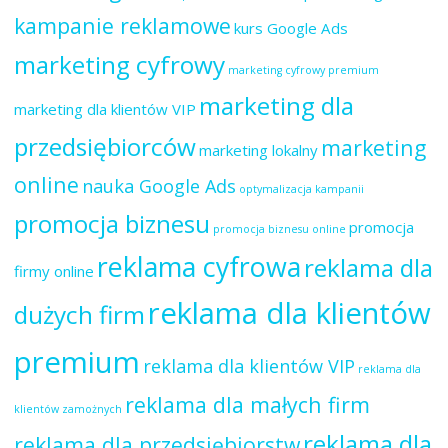
kampanie reklamowe
kurs Google Ads
marketing cyfrowy
marketing cyfrowy premium
marketing dla
marketing dla klientów VIP
przedsiębiorców
marketing
marketing lokalny
online
nauka Google Ads
optymalizacja kampanii
promocja biznesu
promocja
promocja biznesu online
reklama cyfrowa
reklama dla
firmy online
reklama dla klientów
dużych firm
premium
reklama dla klientów VIP
reklama dla
reklama dla małych firm
klientów zamożnych
reklama dla
reklama dla przedsiębiorstw