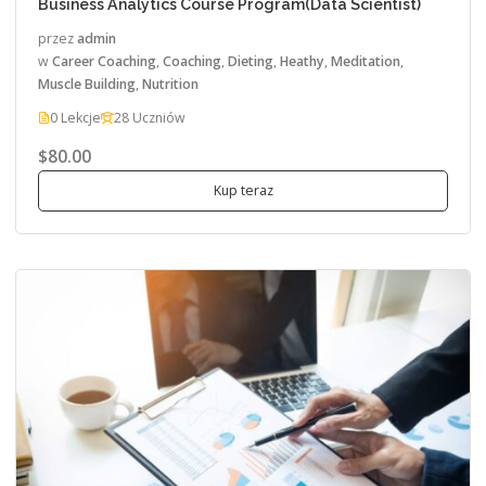
Business Analytics Course Program(Data Scientist)
przez
admin
w
Career Coaching
,
Coaching
,
Dieting
,
Heathy
,
Meditation
,
Muscle Building
,
Nutrition
0 Lekcje
28 Uczniów
$80.00
Kup teraz