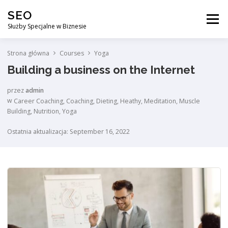
Przejdź
SEO
do
Menu
treści
Służby Specjalne w Biznesie
Strona główna
Courses
Yoga
AGENCJA SEO
CO ZYSKUJESZ ?
Building a business on the Internet
przez
admin
DLACZEGO WARTO?
KURSY
BLOG
SKLEP
w
Career Coaching
,
Coaching
,
Dieting
,
Heathy
,
Meditation
,
Muscle
Building
,
Nutrition
,
Yoga
Ostatnia aktualizacja: September 16, 2022
KONTAKT