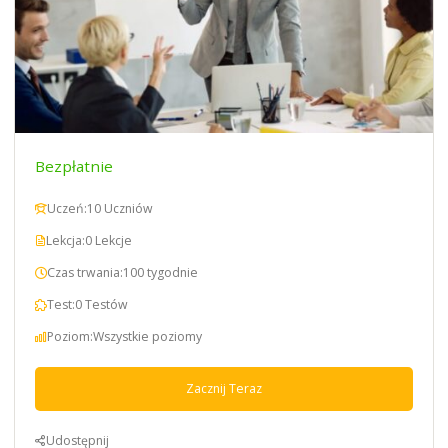
Bezpłatnie
Uczeń:
10 Uczniów
Lekcja:
0 Lekcje
Czas trwania:
100 tygodnie
Test:
0 Testów
Poziom:
Wszystkie poziomy
Zacznij Teraz
Udostępnij