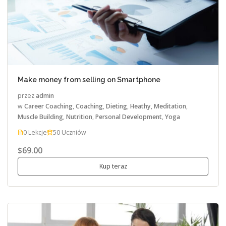
Make money from selling on Smartphone
przez
admin
w
Career Coaching
,
Coaching
,
Dieting
,
Heathy
,
Meditation
,
Muscle Building
,
Nutrition
,
Personal Development
,
Yoga
0 Lekcje
50 Uczniów
$69.00
Kup teraz