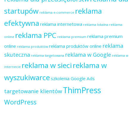
startupów
reklama
reklama e-commerce
efektywna
reklama internetowa
reklama lokalna
reklama
reklama PPC
reklama premium
online
reklama premium
reklama
online
reklama produktów online
reklama produktów
skuteczna
reklama w Google
reklama targetowana
reklama w
reklama w sieci
reklama w
internecie
wyszukiwarce
szkolenia Google Ads
ThimPress
targetowanie klientów
WordPress