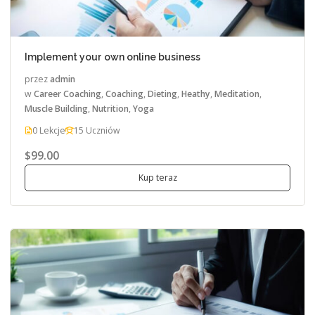
Implement your own online business
przez
admin
w
Career Coaching
,
Coaching
,
Dieting
,
Heathy
,
Meditation
,
Muscle Building
,
Nutrition
,
Yoga
0 Lekcje
15 Uczniów
$99.00
Kup teraz