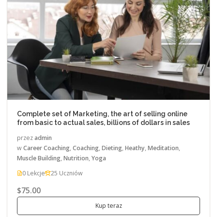
Complete set of Marketing, the art of selling online
from basic to actual sales, billions of dollars in sales
przez
admin
w
Career Coaching
,
Coaching
,
Dieting
,
Heathy
,
Meditation
,
Muscle Building
,
Nutrition
,
Yoga
0 Lekcje
25 Uczniów
$75.00
Kup teraz