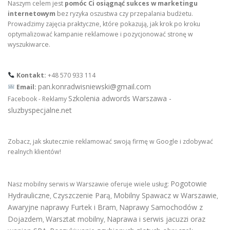
Naszym celem jest
pomóc Ci osiągnąć sukces w marketingu
internetowym
bez ryzyka oszustwa czy przepalania budżetu.
Prowadzimy zajęcia praktyczne, które pokazują, jak krok po kroku
optymalizować kampanie reklamowe i pozycjonować stronę w
wyszukiwarce.
Kontakt:
+48 570 933 114
pan.konradwisniewski@gmail.com
Email:
Szkolenia adwords Warszawa -
Facebook - Reklamy
sluzbyspecjalne.net
Zobacz, jak skutecznie reklamować swoją firmę w Google i zdobywać
realnych klientów!
Pogotowie
Nasz mobilny serwis w Warszawie oferuje wiele usług:
Hydrauliczne
Czyszczenie Parą
Mobilny Spawacz w Warszawie
,
,
,
Awaryjne naprawy Furtek i Bram
Naprawy Samochodów z
,
Dojazdem
Warsztat mobilny
Naprawa i serwis jacuzzi oraz
,
,