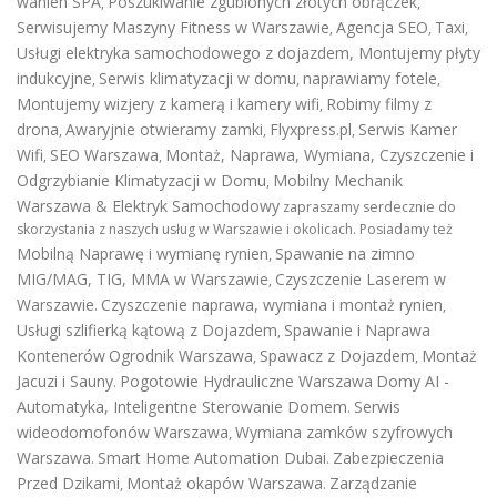
wanien SPA
Poszukiwanie zgubionych złotych obrączek
,
,
Serwisujemy Maszyny Fitness w Warszawie
Agencja SEO
Taxi
,
,
,
Usługi elektryka samochodowego z dojazdem
,
Montujemy płyty
indukcyjne
Serwis klimatyzacji w domu
naprawiamy fotele
,
,
,
Montujemy wizjery z kamerą i kamery wifi
Robimy filmy z
,
drona
Awaryjnie otwieramy zamki
Flyxpress.pl
Serwis Kamer
,
,
,
Wifi
SEO Warszawa
Montaż, Naprawa, Wymiana, Czyszczenie i
,
,
Odgrzybianie Klimatyzacji w Domu
Mobilny Mechanik
,
Warszawa & Elektryk Samochodowy
zapraszamy serdecznie do
skorzystania z naszych usług w Warszawie i okolicach. Posiadamy też
Mobilną Naprawę i wymianę rynien
Spawanie na zimno
,
MIG/MAG, TIG, MMA w Warszawie
Czyszczenie Laserem w
,
Warszawie
Czyszczenie naprawa, wymiana i montaż rynien
.
,
Usługi szlifierką kątową z Dojazdem
Spawanie i Naprawa
,
Kontenerów
Ogrodnik Warszawa
Spawacz z Dojazdem
Montaż
,
,
Jacuzi i Sauny
Pogotowie Hydrauliczne Warszawa
Domy AI -
.
Automatyka, Inteligentne Sterowanie Domem
Serwis
.
wideodomofonów Warszawa
Wymiana zamków szyfrowych
,
Warszawa
Smart Home Automation Dubai
Zabezpieczenia
.
.
Przed Dzikami
Montaż okapów Warszawa
Zarządzanie
,
.