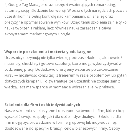
4, Google Tag Manager oraz narzędzi wspierających remarketing,
automatyzację i śledzenie konwersji. Wiedza o tych narzędziach pozwala
uczestnikom na pełną kontrolę nad kampaniami, ich analizę oraz
precyzyjne optymalizowanie wyników. Dzięki temu szkolenia są nie tylko
nauką tworzenia reklam, lecz również nauką zarządzania całym
ekosystemem marketingowym Google.
Wsparcie po szkoleniu i materiały edukacyjne
Uczestnicy otrzymują nie tylko wiedzę podczas szkolenia, ale również
materiały, checklisty i gotowe szablony, które mogą wykorzystywać w
codziennej pracy. Dodatkowo oferujemy wsparcie po zakończeniu
kursu — możliwość konsultacji z trenerem w razie problemów lub pytań
dotyczących kampanii. To gwarantuje, że uczestnik nie zostaje sam z
wiedzą, lecz ma wsparcie w momencie wdrażania jej w praktyce.
Szkolenia dla firm i osób indywidualnych
Nasze szkolenia są elastyczne i dostępne zarówno dla firm, które chcą
wyszkolić swoje zespoły, jak i dla osób indywidualnych. Szkolenia dla
firm mogą być prowadzone w formie grupowej lub indywidualnej,
dostosowane do specyfiki branży i celów biznesowych firmy. Osoby