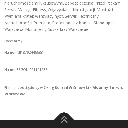
nieruchomościami luksusowymi
Zabezpieczenia Przed Ptakami
,
,
Serwis Maszyn Fitness
Odgrzybianie Klimatyzacji
Montaż i
,
,
Wymiana kratek wentylacyjnych
Serwis Techniczny
,
Nieruchomości Premium
Profesjonalny Komik i Stand-uper
,
Warszawa
Montujemy Suszarki w Warszawie
,
.
Dane firmy:
Numer NIP 8792446683
Numer REGON 021161238
Ceidg
Mobilny Serwis
Firma przedsiębiorcy w
Konrad Wiśniewski -
Warszawa