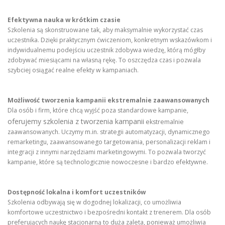
Efektywna nauka w krótkim czasie
Szkolenia są skonstruowane tak, aby maksymalnie wykorzystać czas
uczestnika. Dzięki praktycznym ćwiczeniom, konkretnym wskazówkom i
indywidualnemu podejściu uczestnik zdobywa wiedzę, którą mógłby
zdobywać miesiącami na własną rękę. To oszczędza czas i pozwala
szybciej osiągać realne efekty w kampaniach.
Możliwość tworzenia kampanii ekstremalnie zaawansowanych
Dla osób i firm, które chcą wyjść poza standardowe kampanie,
oferujemy szkolenia z tworzenia kampanii
ekstremalnie
zaawansowanych. Uczymy m.in. strategii automatyzacji, dynamicznego
remarketingu, zaawansowanego targetowania, personalizacji reklam i
integracji z innymi narzędziami marketingowymi. To pozwala tworzyć
kampanie, które są technologicznie nowoczesne i bardzo efektywne.
Dostępność lokalna i komfort uczestników
Szkolenia odbywają się w dogodnej lokalizacji, co umożliwia
komfortowe uczestnictwo i bezpośredni kontakt z trenerem. Dla osób
preferujących naukę stacjonarną to duża zaleta, ponieważ umożliwia