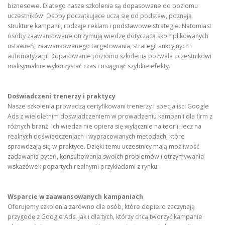
biznesowe. Dlatego nasze szkolenia są dopasowane do poziomu
uczestników. Osoby początkujące uczą się od podstaw, poznają
strukturę kampanii, rodzaje reklam i podstawowe strategie. Natomiast
osoby zaawansowane otrzymują wiedzę dotyczącą skomplikowanych
ustawień, zaawansowanego targetowania, strategii aukcyjnych i
automatyzacji. Dopasowanie poziomu szkolenia pozwala uczestnikowi
maksymalnie wykorzystać czas i osiągnąć szybkie efekty.
Doświadczeni trenerzy i praktycy
Nasze szkolenia prowadzą certyfikowani trenerzy i specjaliści Google
Ads z wieloletnim doświadczeniem w prowadzeniu kampanii dla firm z
różnych branż. Ich wiedza nie opiera się wyłącznie na teorii, lecz na
realnych doświadczeniach i wypracowanych metodach, które
sprawdzają się w praktyce. Dzięki temu uczestnicy mają możliwość
zadawania pytań, konsultowania swoich problemów i otrzymywania
wskazówek popartych realnymi przykładami z rynku.
Wsparcie w zaawansowanych kampaniach
Oferujemy szkolenia zarówno dla osób, które dopiero zaczynają
przygodę z Google Ads, jak i dla tych, którzy chcą tworzyć kampanie