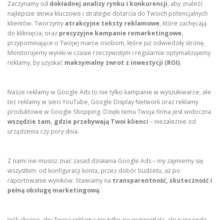
Zaczynamy od
dokładnej analizy rynku i konkurencji
, aby znaleźć
najlepsze słowa kluczowe i strategie dotarcia do Twoich potencjalnych
klientów. Tworzymy
atrakcyjne teksty reklamowe
, które zachęcają
do kliknięcia, oraz
precyzyjne kampanie remarketingowe
,
przypominające o Twojej marce osobom, które już odwiedziły stronę.
Monitorujemy wyniki w czasie rzeczywistym i regularnie optymalizujemy
reklamy, by uzyskać
maksymalny zwrot z inwestycji (ROI)
.
Nasze reklamy w Google Ads to nie tylko kampanie w wyszukiwarce, ale
też reklamy w sieci YouTube, Google Display Network oraz reklamy
produktowe w Google Shopping. Dzięki temu Twoja firma jest widoczna
wszędzie tam, gdzie przebywają Twoi klienci
– niezależnie od
urządzenia czy pory dnia.
Z nami nie musisz znać zasad działania Google Ads – my zajmiemy się
wszystkim: od konfiguracji konta, przez dobór budżetu, aż po
raportowanie wyników. Stawiamy na
transparentność, skuteczność i
pełną obsługę marketingową
.
Jeśli chcesz, aby Twoja reklama nie tylko się wyświetlała, ale naprawdę