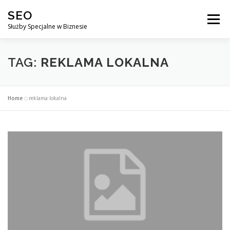
Przejdź
SEO
do
Menu
treści
Służby Specjalne w Biznesie
AGENCJA SEO
CO ZYSKUJESZ ?
TAG:
REKLAMA LOKALNA
DLACZEGO WARTO?
KURSY
BLOG
SKLEP
Home
»
reklama lokalna
KONTAKT