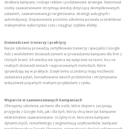
strukturę kampanii, rodzaje reklam i podstawowe strategie. Natomiast
osoby zaawansowane otrzymują wiedzę dotyczącą skomplikowanych
ustawień, zaawansowanego targetowania, strategii aukcyjnych i
automatyzacji. Dopasowanie poziomu szkolenia pozwala uczestnikowi
maksymalnie wykorzystać czas i osiągnąć szybkie efekty.
Doświadczeni trenerzy i praktycy
Nasze szkolenia prowadzą certyfikowani trenerzy i specjaliści Google
Ads z wieloletnim doświadczeniem w prowadzeniu kampanii dla firm z
różnych branż. Ich wiedza nie opiera się wyłącznie na teorii, lecz na
realnych doświadczeniach i wypracowanych metodach, które
sprawdzają się w praktyce. Dzięki temu uczestnicy mają możliwość
zadawania pytań, konsultowania swoich problemów i otrzymywania
wskazówek popartych realnymi przykładami z rynku.
Wsparcie w zaawansowanych kampaniach
Oferujemy szkolenia zarówno dla osób, które dopiero zaczynają
przygodę z Google Ads, jak i dla tych, którzy chcą tworzyć kampanie
ekstremalnie zaawansowane. Uczymy m.in. tworzenia kampanii
dynamicznych, remarketingu z segmentacją użytkowników, kampanii
produktowych w Google Shopping, automatyzacji działań reklamowych