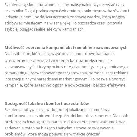
Szkolenia są skonstruowane tak, aby maksymalnie wykorzystać czas
uczestnika. Dzięki praktycznym ćwiczeniom, konkretnym wskazówkom i
indywidualnemu podejściu uczestnik zdobywa wiedzę, którą mógłby
zdobywać miesiącami na własną rękę. To oszczędza czas i pozwala
szybciej osiągać realne efekty w kampaniach.
Możliwość tworzenia kampanii ekstremalnie zaawansowanych
Dla osób i firm, które chcą wyjść poza standardowe kampanie,
oferujemy szkolenia z tworzenia kampanii
ekstremalnie
zaawansowanych. Uczymy m.in. strategii automatyzacji, dynamicznego
remarketingu, zaawansowanego targetowania, personalizacji reklam i
integracji z innymi narzędziami marketingowymi. To pozwala tworzyć
kampanie, które są technologicznie nowoczesne i bardzo efektywne.
Dostępność lokalna i komfort uczestników
Szkolenia odbywają się w dogodnej lokalizacji, co umożliwia
komfortowe uczestnictwo i bezpośredni kontakt z trenerem. Dla osób
preferujących naukę stacjonarną to duża zaleta, ponieważ umożliwia
zadawanie pytań na bieżąco i natychmiastowe rozwiązywanie
problemów, które mogą pojawić się w trakcie ćwiczeń.