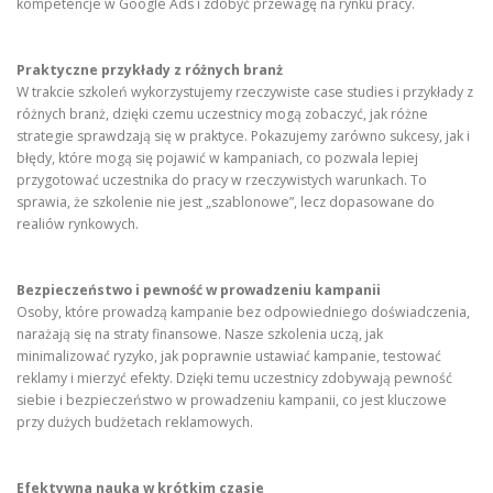
kompetencje w Google Ads i zdobyć przewagę na rynku pracy.
Praktyczne przykłady z różnych branż
W trakcie szkoleń wykorzystujemy rzeczywiste case studies i przykłady z
różnych branż, dzięki czemu uczestnicy mogą zobaczyć, jak różne
strategie sprawdzają się w praktyce. Pokazujemy zarówno sukcesy, jak i
błędy, które mogą się pojawić w kampaniach, co pozwala lepiej
przygotować uczestnika do pracy w rzeczywistych warunkach. To
sprawia, że szkolenie nie jest „szablonowe”, lecz dopasowane do
realiów rynkowych.
Bezpieczeństwo i pewność w prowadzeniu kampanii
Osoby, które prowadzą kampanie bez odpowiedniego doświadczenia,
narażają się na straty finansowe. Nasze szkolenia uczą, jak
minimalizować ryzyko, jak poprawnie ustawiać kampanie, testować
reklamy i mierzyć efekty. Dzięki temu uczestnicy zdobywają pewność
siebie i bezpieczeństwo w prowadzeniu kampanii, co jest kluczowe
przy dużych budżetach reklamowych.
Efektywna nauka w krótkim czasie