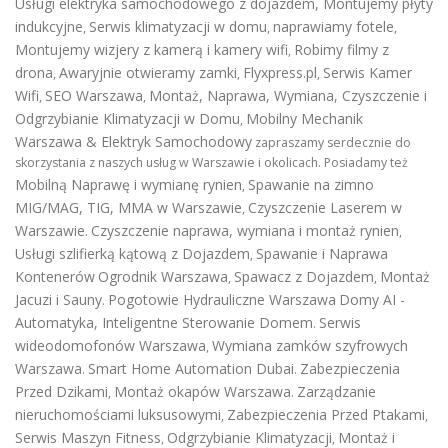
Usługi elektryka samochodowego z dojazdem
,
Montujemy płyty
indukcyjne
Serwis klimatyzacji w domu
naprawiamy fotele
,
,
,
Montujemy wizjery z kamerą i kamery wifi
Robimy filmy z
,
drona
Awaryjnie otwieramy zamki
Flyxpress.pl
Serwis Kamer
,
,
,
Wifi
SEO Warszawa
Montaż, Naprawa, Wymiana, Czyszczenie i
,
,
Odgrzybianie Klimatyzacji w Domu
Mobilny Mechanik
,
Warszawa & Elektryk Samochodowy
zapraszamy serdecznie do
skorzystania z naszych usług w Warszawie i okolicach. Posiadamy też
Mobilną Naprawę i wymianę rynien
Spawanie na zimno
,
MIG/MAG, TIG, MMA w Warszawie
Czyszczenie Laserem w
,
Warszawie
Czyszczenie naprawa, wymiana i montaż rynien
.
,
Usługi szlifierką kątową z Dojazdem
Spawanie i Naprawa
,
Kontenerów
Ogrodnik Warszawa
Spawacz z Dojazdem
Montaż
,
,
Jacuzi i Sauny
Pogotowie Hydrauliczne Warszawa
Domy AI -
.
Automatyka, Inteligentne Sterowanie Domem
Serwis
.
wideodomofonów Warszawa
Wymiana zamków szyfrowych
,
Warszawa
Smart Home Automation Dubai
Zabezpieczenia
.
.
Przed Dzikami
Montaż okapów Warszawa
Zarządzanie
,
.
nieruchomościami luksusowymi
Zabezpieczenia Przed Ptakami
,
,
Serwis Maszyn Fitness
Odgrzybianie Klimatyzacji
Montaż i
,
,