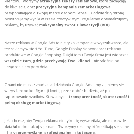
klientów. Tworzymy
atrakcyjne teksty reklamowe
, które zachęcają
do kliknięcia, oraz
precyzyjne kampanie remarketingowe
,
przypominające o Twojej marce osobom, które już odwiedziły stronę.
Monitorujemy wyniki w czasie rzeczywistym i regularnie optymalizujemy
reklamy, by uzyskać
maksymalny zwrot z inwestycji (ROI)
.
Nasze reklamy w Google Ads to nie tylko kampanie w wyszukiwarce, ale
też reklamy w sieci YouTube, Google Display Network oraz reklamy
produktowe w Google Shopping. Dzięki temu Twoja firma jest widoczna
wszędzie tam, gdzie przebywają Twoi klienci
– niezależnie od
urządzenia czy pory dnia.
Z nami nie musisz znać zasad działania Google Ads – my zajmiemy się
wszystkim: od konfiguracji konta, przez dobór budżetu, aż po
raportowanie wyników. Stawiamy na
transparentność, skuteczność i
pełną obsługę marketingową
.
Jeśli chcesz, aby Twoja reklama nie tylko się wyświetlała, ale naprawdę
działała
, skontaktuj się z nami. Tworzymy reklamy, które klikają się same
– bo są
przemyślane, profesjonalne i skuteczne
.