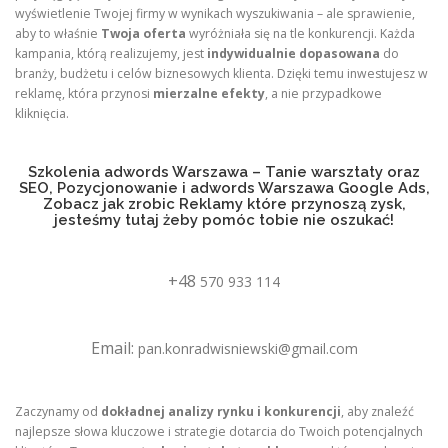
wyświetlenie Twojej firmy w wynikach wyszukiwania – ale sprawienie,
aby to właśnie
Twoja oferta
wyróżniała się na tle konkurencji. Każda
kampania, którą realizujemy, jest
indywidualnie dopasowana
do
branży, budżetu i celów biznesowych klienta. Dzięki temu inwestujesz w
reklamę, która przynosi
mierzalne efekty
, a nie przypadkowe
kliknięcia.
Szkolenia adwords Warszawa – Tanie warsztaty oraz
SEO, Pozycjonowanie i adwords Warszawa Google Ads,
Zobacz jak zrobic Reklamy które przynoszą zysk,
jesteśmy tutaj żeby pomóc tobie nie oszukać!
+48
570 933 114
Email:
pan.konradwisniewski@gmail.com
Zaczynamy od
dokładnej analizy rynku i konkurencji
, aby znaleźć
najlepsze słowa kluczowe i strategie dotarcia do Twoich potencjalnych