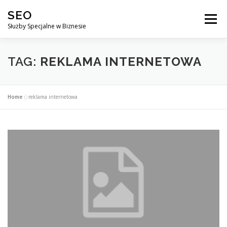
Przejdź
SEO
do
Menu
treści
Służby Specjalne w Biznesie
AGENCJA SEO
CO ZYSKUJESZ ?
TAG:
REKLAMA INTERNETOWA
DLACZEGO WARTO?
KURSY
BLOG
SKLEP
Home
»
reklama internetowa
KONTAKT