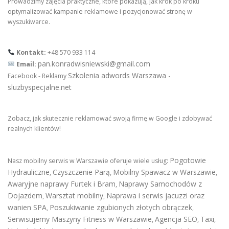
Prowadzimy zajęcia praktyczne, które pokazują, jak krok po kroku
optymalizować kampanie reklamowe i pozycjonować stronę w
wyszukiwarce.
Kontakt:
+48 570 933 114
pan.konradwisniewski@gmail.com
Email:
Szkolenia adwords Warszawa -
Facebook - Reklamy
sluzbyspecjalne.net
Zobacz, jak skutecznie reklamować swoją firmę w Google i zdobywać
realnych klientów!
Pogotowie
Nasz mobilny serwis w Warszawie oferuje wiele usług:
Hydrauliczne
Czyszczenie Parą
Mobilny Spawacz w Warszawie
,
,
,
Awaryjne naprawy Furtek i Bram
Naprawy Samochodów z
,
Dojazdem
Warsztat mobilny
Naprawa i serwis jacuzzi oraz
,
,
wanien SPA
Poszukiwanie zgubionych złotych obrączek
,
,
Serwisujemy Maszyny Fitness w Warszawie
Agencja SEO
Taxi
,
,
,