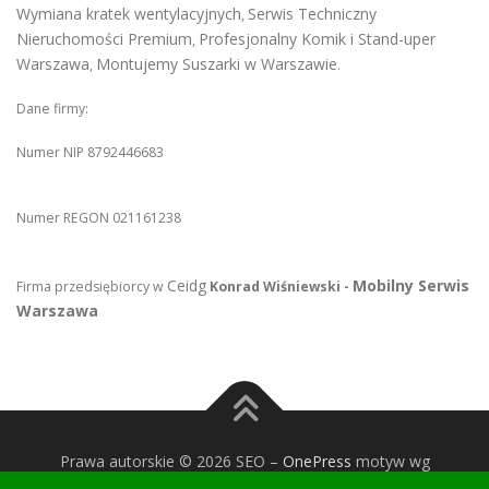
Wymiana kratek wentylacyjnych
Serwis Techniczny
,
Nieruchomości Premium
Profesjonalny Komik i Stand-uper
,
Warszawa
Montujemy Suszarki w Warszawie
,
.
Dane firmy:
Numer NIP 8792446683
Numer REGON 021161238
Ceidg
Mobilny Serwis
Firma przedsiębiorcy w
Konrad Wiśniewski -
Warszawa
Prawa autorskie © 2026 SEO
–
OnePress
motyw wg
FameThemes