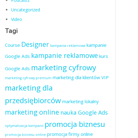
Podcasts
Uncategorized
Video
Tagi
Designer
Course
kampanie
kampania reklamowa
kampanie reklamowe
Google Ads
kurs
marketing cyfrowy
Google Ads
marketing dla klientów VIP
marketing cyfrowy premium
marketing dla
przedsiębiorców
marketing lokalny
marketing online
nauka Google Ads
promocja biznesu
optymalizacja kampanii
promocja firmy online
promocja biznesu online