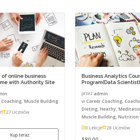
of online business
Business Analytics Cou
me with Authority Site
Program(Data Scientist)
min
przez
admin
 Coaching
,
Muscle Building
w
Career Coaching
,
Coachi
Dieting
,
Heathy
,
Meditati
e
27 Uczniów
Muscle Building
,
Nutrition
0 Lekcje
28 Uczniów
Kup teraz
$80.00