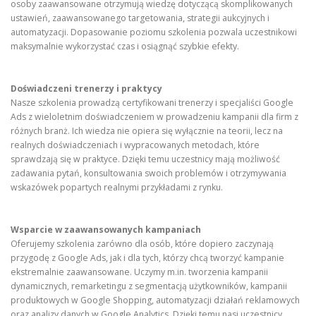
osoby zaawansowane otrzymują wiedzę dotyczącą skomplikowanych
ustawień, zaawansowanego targetowania, strategii aukcyjnych i
automatyzacji. Dopasowanie poziomu szkolenia pozwala uczestnikowi
maksymalnie wykorzystać czas i osiągnąć szybkie efekty.
Doświadczeni trenerzy i praktycy
Nasze szkolenia prowadzą certyfikowani trenerzy i specjaliści Google
Ads z wieloletnim doświadczeniem w prowadzeniu kampanii dla firm z
różnych branż. Ich wiedza nie opiera się wyłącznie na teorii, lecz na
realnych doświadczeniach i wypracowanych metodach, które
sprawdzają się w praktyce. Dzięki temu uczestnicy mają możliwość
zadawania pytań, konsultowania swoich problemów i otrzymywania
wskazówek popartych realnymi przykładami z rynku.
Wsparcie w zaawansowanych kampaniach
Oferujemy szkolenia zarówno dla osób, które dopiero zaczynają
przygodę z Google Ads, jak i dla tych, którzy chcą tworzyć kampanie
ekstremalnie zaawansowane. Uczymy m.in. tworzenia kampanii
dynamicznych, remarketingu z segmentacją użytkowników, kampanii
produktowych w Google Shopping, automatyzacji działań reklamowych
oraz analizy danych w Google Analytics. Dzięki temu nasi uczestnicy