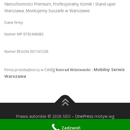
Nieruchomości Premium
Profesjonalny Komik i Stand-uper
,
Warszawa
Montujemy Suszarki w Warszawie
,
.
Dane firmy:
Numer NIP 8792446683
Numer REGON 021161238
Ceidg
Mobilny Serwis
Firma przedsiębiorcy w
Konrad Wiśniewski -
Warszawa
Prawa autorskie © 2026 SEO
–
OnePress
motyw wg
FameThemes
Zadzwoń