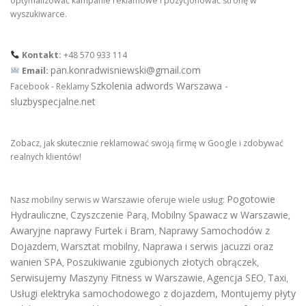
optymalizować kampanie reklamowe i pozycjonować stronę w
wyszukiwarce.
Kontakt:
+48 570 933 114
pan.konradwisniewski@gmail.com
Email:
Szkolenia adwords Warszawa -
Facebook - Reklamy
sluzbyspecjalne.net
Zobacz, jak skutecznie reklamować swoją firmę w Google i zdobywać
realnych klientów!
Pogotowie
Nasz mobilny serwis w Warszawie oferuje wiele usług:
Hydrauliczne
Czyszczenie Parą
Mobilny Spawacz w Warszawie
,
,
,
Awaryjne naprawy Furtek i Bram
Naprawy Samochodów z
,
Dojazdem
Warsztat mobilny
Naprawa i serwis jacuzzi oraz
,
,
wanien SPA
Poszukiwanie zgubionych złotych obrączek
,
,
Serwisujemy Maszyny Fitness w Warszawie
Agencja SEO
Taxi
,
,
,
Usługi elektryka samochodowego z dojazdem
,
Montujemy płyty