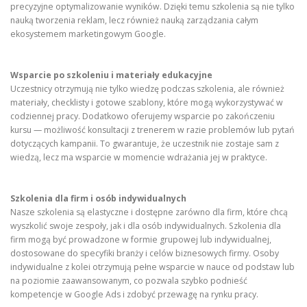
precyzyjne optymalizowanie wyników. Dzięki temu szkolenia są nie tylko
nauką tworzenia reklam, lecz również nauką zarządzania całym
ekosystemem marketingowym Google.
Wsparcie po szkoleniu i materiały edukacyjne
Uczestnicy otrzymują nie tylko wiedzę podczas szkolenia, ale również
materiały, checklisty i gotowe szablony, które mogą wykorzystywać w
codziennej pracy. Dodatkowo oferujemy wsparcie po zakończeniu
kursu — możliwość konsultacji z trenerem w razie problemów lub pytań
dotyczących kampanii. To gwarantuje, że uczestnik nie zostaje sam z
wiedzą, lecz ma wsparcie w momencie wdrażania jej w praktyce.
Szkolenia dla firm i osób indywidualnych
Nasze szkolenia są elastyczne i dostępne zarówno dla firm, które chcą
wyszkolić swoje zespoły, jak i dla osób indywidualnych. Szkolenia dla
firm mogą być prowadzone w formie grupowej lub indywidualnej,
dostosowane do specyfiki branży i celów biznesowych firmy. Osoby
indywidualne z kolei otrzymują pełne wsparcie w nauce od podstaw lub
na poziomie zaawansowanym, co pozwala szybko podnieść
kompetencje w Google Ads i zdobyć przewagę na rynku pracy.