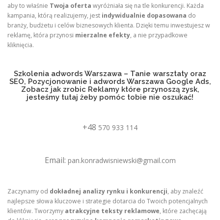
aby to właśnie
Twoja oferta
wyróżniała się na tle konkurencji. Każda
kampania, którą realizujemy, jest
indywidualnie dopasowana
do
branży, budżetu i celów biznesowych klienta. Dzięki temu inwestujesz w
reklamę, która przynosi
mierzalne efekty
, a nie przypadkowe
kliknięcia.
Szkolenia adwords Warszawa – Tanie warsztaty oraz
SEO, Pozycjonowanie i adwords Warszawa Google Ads,
Zobacz jak zrobic Reklamy które przynoszą zysk,
jesteśmy tutaj żeby pomóc tobie nie oszukać!
+48
570 933 114
Email:
pan.konradwisniewski@gmail.com
Zaczynamy od
dokładnej analizy rynku i konkurencji
, aby znaleźć
najlepsze słowa kluczowe i strategie dotarcia do Twoich potencjalnych
klientów. Tworzymy
atrakcyjne teksty reklamowe
, które zachęcają