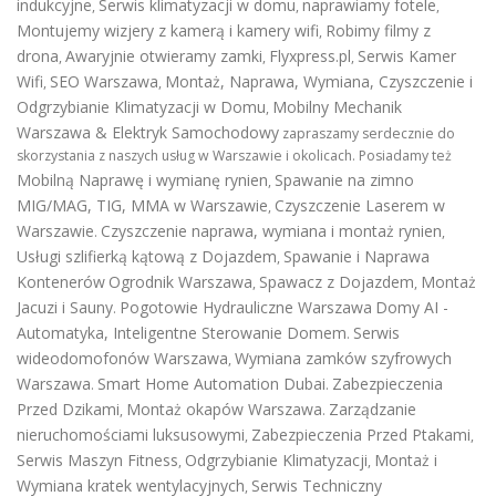
indukcyjne
Serwis klimatyzacji w domu
naprawiamy fotele
,
,
,
Montujemy wizjery z kamerą i kamery wifi
Robimy filmy z
,
drona
Awaryjnie otwieramy zamki
Flyxpress.pl
Serwis Kamer
,
,
,
Wifi
SEO Warszawa
Montaż, Naprawa, Wymiana, Czyszczenie i
,
,
Odgrzybianie Klimatyzacji w Domu
Mobilny Mechanik
,
Warszawa & Elektryk Samochodowy
zapraszamy serdecznie do
skorzystania z naszych usług w Warszawie i okolicach. Posiadamy też
Mobilną Naprawę i wymianę rynien
Spawanie na zimno
,
MIG/MAG, TIG, MMA w Warszawie
Czyszczenie Laserem w
,
Warszawie
Czyszczenie naprawa, wymiana i montaż rynien
.
,
Usługi szlifierką kątową z Dojazdem
Spawanie i Naprawa
,
Kontenerów
Ogrodnik Warszawa
Spawacz z Dojazdem
Montaż
,
,
Jacuzi i Sauny
Pogotowie Hydrauliczne Warszawa
Domy AI -
.
Automatyka, Inteligentne Sterowanie Domem
Serwis
.
wideodomofonów Warszawa
Wymiana zamków szyfrowych
,
Warszawa
Smart Home Automation Dubai
Zabezpieczenia
.
.
Przed Dzikami
Montaż okapów Warszawa
Zarządzanie
,
.
nieruchomościami luksusowymi
Zabezpieczenia Przed Ptakami
,
,
Serwis Maszyn Fitness
Odgrzybianie Klimatyzacji
Montaż i
,
,
Wymiana kratek wentylacyjnych
Serwis Techniczny
,