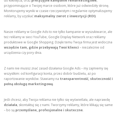
do kliknięcia, oraz
precyzyjne kampanie remarketingowe
,
przypominające o Twojej marce osobom, które już odwiedziły stronę.
Monitorujemy wyniki w czasie rzeczywistym i regularnie optymalizujemy
reklamy, by uzyskać
maksymalny zwrot z inwestycji (ROI)
.
Nasze reklamy w Google Ads to nie tylko kampanie w wyszukiwarce, ale
też reklamy w sieci YouTube, Google Display Network oraz reklamy
produktowe w Google Shopping. Dzięki temu Twoja firma jest widoczna
wszędzie tam, gdzie przebywają Twoi klienci
– niezależnie od
urządzenia czy pory dnia.
Z nami nie musisz znać zasad działania Google Ads – my zajmiemy się
wszystkim: od konfiguracji konta, przez dobór budżetu, aż po
raportowanie wyników. Stawiamy na
transparentność, skuteczność i
pełną obsługę marketingową
.
Jeśli chcesz, aby Twoja reklama nie tylko się wyświetlała, ale naprawdę
działała
, skontaktuj się z nami. Tworzymy reklamy, które klikają się same
– bo są
przemyślane, profesjonalne i skuteczne
.