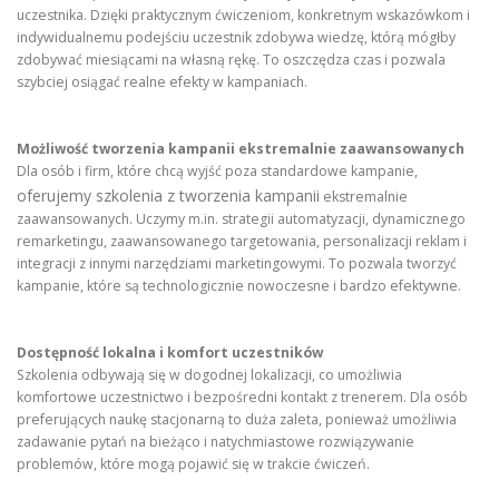
uczestnika. Dzięki praktycznym ćwiczeniom, konkretnym wskazówkom i
indywidualnemu podejściu uczestnik zdobywa wiedzę, którą mógłby
zdobywać miesiącami na własną rękę. To oszczędza czas i pozwala
szybciej osiągać realne efekty w kampaniach.
Możliwość tworzenia kampanii ekstremalnie zaawansowanych
Dla osób i firm, które chcą wyjść poza standardowe kampanie,
oferujemy szkolenia z tworzenia kampanii
ekstremalnie
zaawansowanych. Uczymy m.in. strategii automatyzacji, dynamicznego
remarketingu, zaawansowanego targetowania, personalizacji reklam i
integracji z innymi narzędziami marketingowymi. To pozwala tworzyć
kampanie, które są technologicznie nowoczesne i bardzo efektywne.
Dostępność lokalna i komfort uczestników
Szkolenia odbywają się w dogodnej lokalizacji, co umożliwia
komfortowe uczestnictwo i bezpośredni kontakt z trenerem. Dla osób
preferujących naukę stacjonarną to duża zaleta, ponieważ umożliwia
zadawanie pytań na bieżąco i natychmiastowe rozwiązywanie
problemów, które mogą pojawić się w trakcie ćwiczeń.