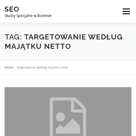
Przejdź
SEO
do
Menu
treści
Służby Specjalne w Biznesie
AGENCJA SEO
CO ZYSKUJESZ ?
TAG:
TARGETOWANIE WEDŁUG
MAJĄTKU NETTO
DLACZEGO WARTO?
KURSY
BLOG
SKLEP
Home
»
targetowanie według majątku netto
KONTAKT