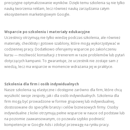
precyzyjne optymalizowanie wyników. Dzięki temu szkolenia są nie tylko
nauką tworzenia reklam, lecz również nauką zarządzania całym
ekosystemem marketingowym Google.
Wsparcie po szkoleniu i materiały edukacyjne
Uczestnicy otrzymują nie tylko wiedzę podczas szkolenia, ale również
materiały, checklisty i gotowe szablony, które mogą wykorzystywać w
codziennej pracy. Dodatkowo oferujemy wsparcie po zakończeniu
kursu — możliwość konsultacji z trenerem w razie problemów lub pytań
dotyczących kampanii. To gwarantuje, że uczestnik nie zostaje sam z
wiedzą, lecz ma wsparcie w momencie wdrażania jej w praktyce.
Szkolenia dla firm i osób indywidualnych
Nasze szkolenia są elastyczne i dostępne zarówno dla firm, które chcą
wyszkolić swoje zespoły, jak i dla osób indywidualnych. Szkolenia dla
firm mogą być prowadzone w formie grupowej lub indywidualnej,
dostosowane do specyfiki branży i celów biznesowych firmy. Osoby
indywidualne z kolei otrzymują pełne wsparcie w nauce od podstaw lub
na poziomie zaawansowanym, co pozwala szybko podnieść
kompetencje w Google Ads i zdobyć przewagę na rynku pracy.