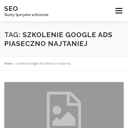
Przejdź
SEO
do
Menu
treści
Służby Specjalne w Biznesie
AGENCJA SEO
CO ZYSKUJESZ ?
TAG:
SZKOLENIE GOOGLE ADS
PIASECZNO NAJTANIEJ
DLACZEGO WARTO?
KURSY
BLOG
SKLEP
Home
»
szkolenie Google Ads Piaseczno najtaniej
KONTAKT