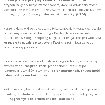
do kliknięcia, oraz
precyzyjne kampanie remarketingowe
,
przypominające o Twojej marce osobom, które już odwiedziły stronę.
Monitorujemy wyniki w czasie rzeczywistym i regularnie optymalizujemy
reklamy, by uzyskać
maksymalny zwrot z inwestycji (ROI)
.
Nasze reklamy w Google Ads to nie tylko kampanie w wyszukiwarce, ale
też reklamy w sieci YouTube, Google Display Network oraz reklamy
produktowe w Google Shopping. Dzięki temu Twoja firma jest widoczna
wszędzie tam, gdzie przebywają Twoi klienci
– niezależnie od
urządzenia czy pory dnia.
Z nami nie musisz znać zasad działania Google Ads – my zajmiemy się
wszystkim: od konfiguracji konta, przez dobór budżetu, aż po
raportowanie wyników. Stawiamy na
transparentność, skuteczność i
pełną obsługę marketingową
.
Jeśli chcesz, aby Twoja reklama nie tylko się wyświetlała, ale naprawdę
działała
, skontaktuj się z nami. Tworzymy reklamy, które klikają się same
– bo są
przemyślane, profesjonalne i skuteczne
.