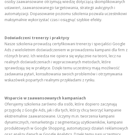
osoby zaawansowane otrzymują wiedzę dotyczącą skomplikowanych
ustawień, zaawansowanego targetowania, strategii aukcyjnych i
automatyzacji. Dopasowanie poziomu szkolenia pozwala uczestnikowi
maksymalnie wykorzystać czas i osiągnąć szybkie efekty.
Doświadczeni trenerzy i praktycy
Nasze szkolenia prowadzą certyfikowani trenerzy i specjaliści Google
Ads z wieloletnim doświadczeniem w prowadzeniu kampanii dla firm z
różnych branż. Ich wiedza nie opiera się wyłącznie na teorii, lecz na
realnych doświadczeniach i wypracowanych metodach, które
sprawdzają się w praktyce. Dzięki temu uczestnicy mają możliwość
zadawania pytań, konsultowania swoich problemów i otrzymywania
wskazówek popartych realnymi przykładami z rynku.
Wsparcie w zaawansowanych kampaniach
Oferujemy szkolenia zarówno dla osób, które dopiero zaczynają
przygodę z Google Ads, jak i dla tych, którzy chcą tworzyć kampanie
ekstremalnie zaawansowane. Uczymy m.in. tworzenia kampanii
dynamicznych, remarketingu z segmentacją użytkowników, kampanii
produktowych w Google Shopping, automatyzacji działań reklamowych
oraz analizy danych w Google Analytics. Dzięki temu nasi uczestnicy