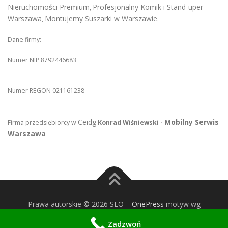
Nieruchomości Premium
Profesjonalny Komik i Stand-uper
,
Warszawa
Montujemy Suszarki w Warszawie
,
.
Dane firmy:
Numer NIP 8792446683
Numer REGON 021161238
Ceidg
Mobilny Serwis
Firma przedsiębiorcy w
Konrad Wiśniewski -
Warszawa
Prawa autorskie © 2026 SEO
–
OnePress
motyw wg
FameThemes
Zadzwoń