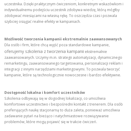
uczestnika. Dzięki praktycznym ćwiczeniom, konkretnym wskazówkom i
indywidualnemu podejściu uczestnik zdobywa wiedzę, którą mógłby
zdobywać miesiącami na własną rękę. To oszczędza czas i pozwala
szybciej osiągać realne efekty w kampaniach.
Możliwość tworzenia kampanii ekstremalnie zaawansowanych
Dla osób i firm, które chcą wyjść poza standardowe kampanie,
oferujemy szkolenia z tworzenia kampanii
ekstremalnie
zaawansowanych. Uczymy m.in. strategii automatyzacji, dynamicznego
remarketingu, zaawansowanego targetowania, personalizacji reklam i
integracji z innymi narzędziami marketingowymi. To pozwala tworzyć
kampanie, które są technologicznie nowoczesne i bardzo efektywne.
Dostępność lokalna i komfort uczestników
Szkolenia odbywają się w dogodnej lokalizacji, co umożliwia
komfortowe uczestnictwo i bezpośredni kontakt z trenerem. Dla osób
preferujących naukę stacjonarną to duża zaleta, ponieważ umożliwia
zadawanie pytań na bieżąco i natychmiastowe rozwiązywanie
problemów, które mogą pojawić się w trakcie ćwiczeń.