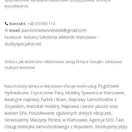
optymalizować kampanie reklamowe i pozycjonować stronę w
wyszukiwarce.
Kontakt:
+48 570 933 114
pan.konradwisniewski@gmail.com
Email:
Szkolenia adwords Warszawa -
Facebook - Reklamy
sluzbyspecjalne.net
Zobacz, jak skutecznie reklamować swoją firmę w Google i zdobywać
realnych klientów!
Pogotowie
Nasz mobilny serwis w Warszawie oferuje wiele usług:
Hydrauliczne
Czyszczenie Parą
Mobilny Spawacz w Warszawie
,
,
,
Awaryjne naprawy Furtek i Bram
Naprawy Samochodów z
,
Dojazdem
Warsztat mobilny
Naprawa i serwis jacuzzi oraz
,
,
wanien SPA
Poszukiwanie zgubionych złotych obrączek
,
,
Serwisujemy Maszyny Fitness w Warszawie
Agencja SEO
Taxi
,
,
,
Usługi elektryka samochodowego z dojazdem
,
Montujemy płyty