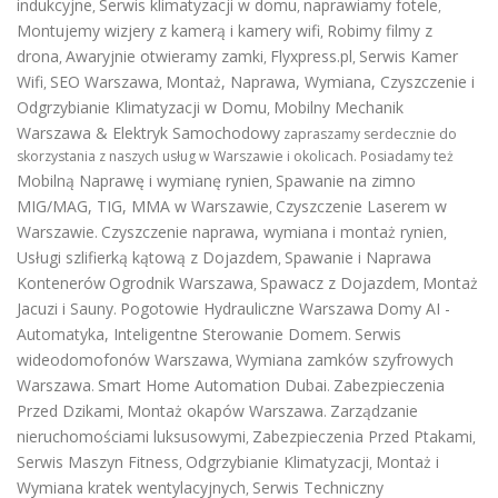
indukcyjne
Serwis klimatyzacji w domu
naprawiamy fotele
,
,
,
Montujemy wizjery z kamerą i kamery wifi
Robimy filmy z
,
drona
Awaryjnie otwieramy zamki
Flyxpress.pl
Serwis Kamer
,
,
,
Wifi
SEO Warszawa
Montaż, Naprawa, Wymiana, Czyszczenie i
,
,
Odgrzybianie Klimatyzacji w Domu
Mobilny Mechanik
,
Warszawa & Elektryk Samochodowy
zapraszamy serdecznie do
skorzystania z naszych usług w Warszawie i okolicach. Posiadamy też
Mobilną Naprawę i wymianę rynien
Spawanie na zimno
,
MIG/MAG, TIG, MMA w Warszawie
Czyszczenie Laserem w
,
Warszawie
Czyszczenie naprawa, wymiana i montaż rynien
.
,
Usługi szlifierką kątową z Dojazdem
Spawanie i Naprawa
,
Kontenerów
Ogrodnik Warszawa
Spawacz z Dojazdem
Montaż
,
,
Jacuzi i Sauny
Pogotowie Hydrauliczne Warszawa
Domy AI -
.
Automatyka, Inteligentne Sterowanie Domem
Serwis
.
wideodomofonów Warszawa
Wymiana zamków szyfrowych
,
Warszawa
Smart Home Automation Dubai
Zabezpieczenia
.
.
Przed Dzikami
Montaż okapów Warszawa
Zarządzanie
,
.
nieruchomościami luksusowymi
Zabezpieczenia Przed Ptakami
,
,
Serwis Maszyn Fitness
Odgrzybianie Klimatyzacji
Montaż i
,
,
Wymiana kratek wentylacyjnych
Serwis Techniczny
,