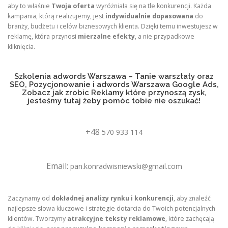
aby to właśnie
Twoja oferta
wyróżniała się na tle konkurencji. Każda
kampania, którą realizujemy, jest
indywidualnie dopasowana
do
branży, budżetu i celów biznesowych klienta. Dzięki temu inwestujesz w
reklamę, która przynosi
mierzalne efekty
, a nie przypadkowe
kliknięcia.
Szkolenia adwords Warszawa – Tanie warsztaty oraz
SEO, Pozycjonowanie i adwords Warszawa Google Ads,
Zobacz jak zrobic Reklamy które przynoszą zysk,
jesteśmy tutaj żeby pomóc tobie nie oszukać!
+48
570 933 114
Email:
pan.konradwisniewski@gmail.com
Zaczynamy od
dokładnej analizy rynku i konkurencji
, aby znaleźć
najlepsze słowa kluczowe i strategie dotarcia do Twoich potencjalnych
klientów. Tworzymy
atrakcyjne teksty reklamowe
, które zachęcają