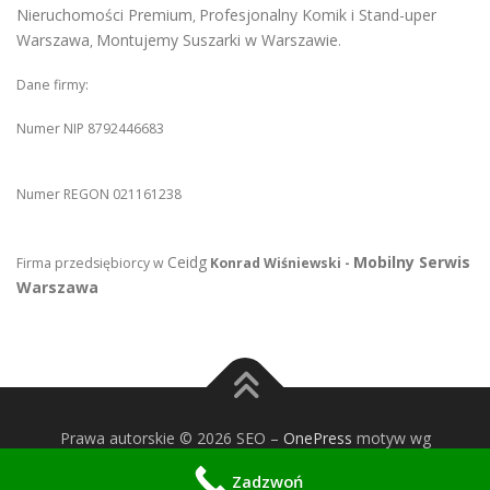
Nieruchomości Premium
Profesjonalny Komik i Stand-uper
,
Warszawa
Montujemy Suszarki w Warszawie
,
.
Dane firmy:
Numer NIP 8792446683
Numer REGON 021161238
Ceidg
Mobilny Serwis
Firma przedsiębiorcy w
Konrad Wiśniewski -
Warszawa
Prawa autorskie © 2026 SEO
–
OnePress
motyw wg
FameThemes
Zadzwoń