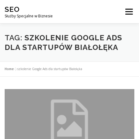
Przejdź
SEO
do
Menu
treści
Służby Specjalne w Biznesie
AGENCJA SEO
CO ZYSKUJESZ ?
TAG:
SZKOLENIE GOOGLE ADS
DLA STARTUPÓW BIAŁOŁĘKA
DLACZEGO WARTO?
KURSY
BLOG
SKLEP
Home
»
szkolenie Google Ads dla startupów Białołęka
KONTAKT