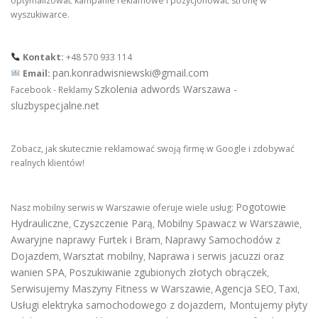
optymalizować kampanie reklamowe i pozycjonować stronę w
wyszukiwarce.
Kontakt:
+48 570 933 114
pan.konradwisniewski@gmail.com
Email:
Szkolenia adwords Warszawa -
Facebook - Reklamy
sluzbyspecjalne.net
Zobacz, jak skutecznie reklamować swoją firmę w Google i zdobywać
realnych klientów!
Pogotowie
Nasz mobilny serwis w Warszawie oferuje wiele usług:
Hydrauliczne
Czyszczenie Parą
Mobilny Spawacz w Warszawie
,
,
,
Awaryjne naprawy Furtek i Bram
Naprawy Samochodów z
,
Dojazdem
Warsztat mobilny
Naprawa i serwis jacuzzi oraz
,
,
wanien SPA
Poszukiwanie zgubionych złotych obrączek
,
,
Serwisujemy Maszyny Fitness w Warszawie
Agencja SEO
Taxi
,
,
,
Usługi elektryka samochodowego z dojazdem
,
Montujemy płyty