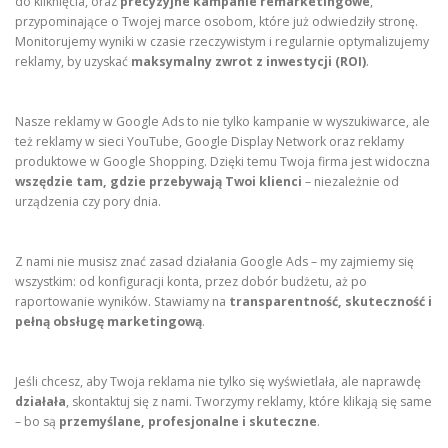
do kliknięcia, oraz
precyzyjne kampanie remarketingowe
,
przypominające o Twojej marce osobom, które już odwiedziły stronę.
Monitorujemy wyniki w czasie rzeczywistym i regularnie optymalizujemy
reklamy, by uzyskać
maksymalny zwrot z inwestycji (ROI)
.
Nasze reklamy w Google Ads to nie tylko kampanie w wyszukiwarce, ale
też reklamy w sieci YouTube, Google Display Network oraz reklamy
produktowe w Google Shopping. Dzięki temu Twoja firma jest widoczna
wszędzie tam, gdzie przebywają Twoi klienci
– niezależnie od
urządzenia czy pory dnia.
Z nami nie musisz znać zasad działania Google Ads – my zajmiemy się
wszystkim: od konfiguracji konta, przez dobór budżetu, aż po
raportowanie wyników. Stawiamy na
transparentność, skuteczność i
pełną obsługę marketingową
.
Jeśli chcesz, aby Twoja reklama nie tylko się wyświetlała, ale naprawdę
działała
, skontaktuj się z nami. Tworzymy reklamy, które klikają się same
– bo są
przemyślane, profesjonalne i skuteczne
.