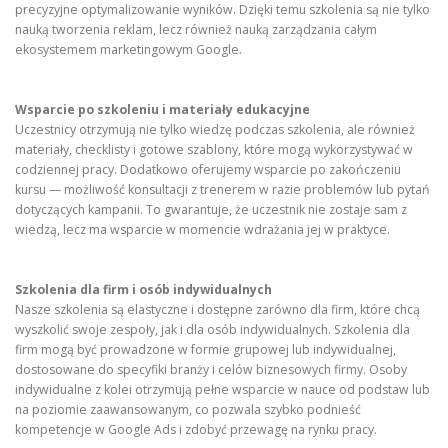
precyzyjne optymalizowanie wyników. Dzięki temu szkolenia są nie tylko
nauką tworzenia reklam, lecz również nauką zarządzania całym
ekosystemem marketingowym Google.
Wsparcie po szkoleniu i materiały edukacyjne
Uczestnicy otrzymują nie tylko wiedzę podczas szkolenia, ale również
materiały, checklisty i gotowe szablony, które mogą wykorzystywać w
codziennej pracy. Dodatkowo oferujemy wsparcie po zakończeniu
kursu — możliwość konsultacji z trenerem w razie problemów lub pytań
dotyczących kampanii. To gwarantuje, że uczestnik nie zostaje sam z
wiedzą, lecz ma wsparcie w momencie wdrażania jej w praktyce.
Szkolenia dla firm i osób indywidualnych
Nasze szkolenia są elastyczne i dostępne zarówno dla firm, które chcą
wyszkolić swoje zespoły, jak i dla osób indywidualnych. Szkolenia dla
firm mogą być prowadzone w formie grupowej lub indywidualnej,
dostosowane do specyfiki branży i celów biznesowych firmy. Osoby
indywidualne z kolei otrzymują pełne wsparcie w nauce od podstaw lub
na poziomie zaawansowanym, co pozwala szybko podnieść
kompetencje w Google Ads i zdobyć przewagę na rynku pracy.