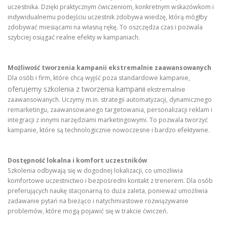
uczestnika. Dzięki praktycznym ćwiczeniom, konkretnym wskazówkom i
indywidualnemu podejściu uczestnik zdobywa wiedzę, którą mógłby
zdobywać miesiącami na własną rękę. To oszczędza czas i pozwala
szybciej osiągać realne efekty w kampaniach.
Możliwość tworzenia kampanii ekstremalnie zaawansowanych
Dla osób i firm, które chcą wyjść poza standardowe kampanie,
oferujemy szkolenia z tworzenia kampanii
ekstremalnie
zaawansowanych. Uczymy m.in. strategii automatyzacji, dynamicznego
remarketingu, zaawansowanego targetowania, personalizacji reklam i
integracji z innymi narzędziami marketingowymi. To pozwala tworzyć
kampanie, które są technologicznie nowoczesne i bardzo efektywne.
Dostępność lokalna i komfort uczestników
Szkolenia odbywają się w dogodnej lokalizacji, co umożliwia
komfortowe uczestnictwo i bezpośredni kontakt z trenerem. Dla osób
preferujących naukę stacjonarną to duża zaleta, ponieważ umożliwia
zadawanie pytań na bieżąco i natychmiastowe rozwiązywanie
problemów, które mogą pojawić się w trakcie ćwiczeń.