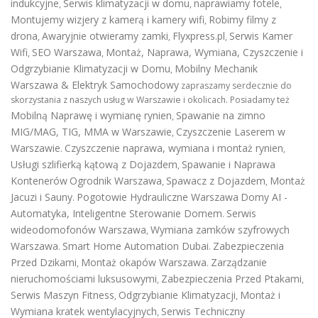
indukcyjne
Serwis klimatyzacji w domu
naprawiamy fotele
,
,
,
Montujemy wizjery z kamerą i kamery wifi
Robimy filmy z
,
drona
Awaryjnie otwieramy zamki
Flyxpress.pl
Serwis Kamer
,
,
,
Wifi
SEO Warszawa
Montaż, Naprawa, Wymiana, Czyszczenie i
,
,
Odgrzybianie Klimatyzacji w Domu
Mobilny Mechanik
,
Warszawa & Elektryk Samochodowy
zapraszamy serdecznie do
skorzystania z naszych usług w Warszawie i okolicach. Posiadamy też
Mobilną Naprawę i wymianę rynien
Spawanie na zimno
,
MIG/MAG, TIG, MMA w Warszawie
Czyszczenie Laserem w
,
Warszawie
Czyszczenie naprawa, wymiana i montaż rynien
.
,
Usługi szlifierką kątową z Dojazdem
Spawanie i Naprawa
,
Kontenerów
Ogrodnik Warszawa
Spawacz z Dojazdem
Montaż
,
,
Jacuzi i Sauny
Pogotowie Hydrauliczne Warszawa
Domy AI -
.
Automatyka, Inteligentne Sterowanie Domem
Serwis
.
wideodomofonów Warszawa
Wymiana zamków szyfrowych
,
Warszawa
Smart Home Automation Dubai
Zabezpieczenia
.
.
Przed Dzikami
Montaż okapów Warszawa
Zarządzanie
,
.
nieruchomościami luksusowymi
Zabezpieczenia Przed Ptakami
,
,
Serwis Maszyn Fitness
Odgrzybianie Klimatyzacji
Montaż i
,
,
Wymiana kratek wentylacyjnych
Serwis Techniczny
,