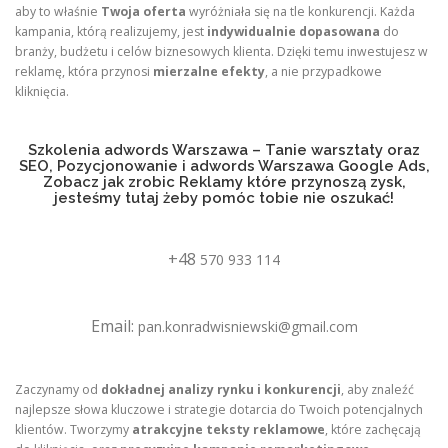
aby to właśnie
Twoja oferta
wyróżniała się na tle konkurencji. Każda
kampania, którą realizujemy, jest
indywidualnie dopasowana
do
branży, budżetu i celów biznesowych klienta. Dzięki temu inwestujesz w
reklamę, która przynosi
mierzalne efekty
, a nie przypadkowe
kliknięcia.
Szkolenia adwords Warszawa – Tanie warsztaty oraz
SEO, Pozycjonowanie i adwords Warszawa Google Ads,
Zobacz jak zrobic Reklamy które przynoszą zysk,
jesteśmy tutaj żeby pomóc tobie nie oszukać!
+48
570 933 114
Email:
pan.konradwisniewski@gmail.com
Zaczynamy od
dokładnej analizy rynku i konkurencji
, aby znaleźć
najlepsze słowa kluczowe i strategie dotarcia do Twoich potencjalnych
klientów. Tworzymy
atrakcyjne teksty reklamowe
, które zachęcają