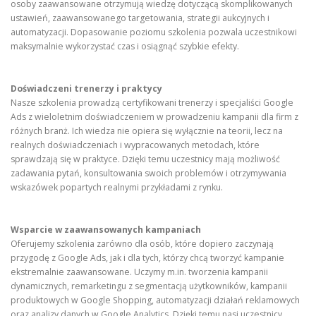
osoby zaawansowane otrzymują wiedzę dotyczącą skomplikowanych
ustawień, zaawansowanego targetowania, strategii aukcyjnych i
automatyzacji. Dopasowanie poziomu szkolenia pozwala uczestnikowi
maksymalnie wykorzystać czas i osiągnąć szybkie efekty.
Doświadczeni trenerzy i praktycy
Nasze szkolenia prowadzą certyfikowani trenerzy i specjaliści Google
Ads z wieloletnim doświadczeniem w prowadzeniu kampanii dla firm z
różnych branż. Ich wiedza nie opiera się wyłącznie na teorii, lecz na
realnych doświadczeniach i wypracowanych metodach, które
sprawdzają się w praktyce. Dzięki temu uczestnicy mają możliwość
zadawania pytań, konsultowania swoich problemów i otrzymywania
wskazówek popartych realnymi przykładami z rynku.
Wsparcie w zaawansowanych kampaniach
Oferujemy szkolenia zarówno dla osób, które dopiero zaczynają
przygodę z Google Ads, jak i dla tych, którzy chcą tworzyć kampanie
ekstremalnie zaawansowane. Uczymy m.in. tworzenia kampanii
dynamicznych, remarketingu z segmentacją użytkowników, kampanii
produktowych w Google Shopping, automatyzacji działań reklamowych
oraz analizy danych w Google Analytics. Dzięki temu nasi uczestnicy