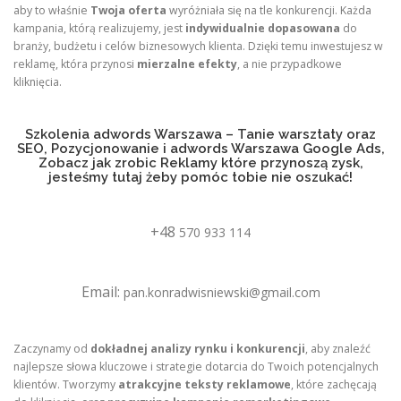
aby to właśnie
Twoja oferta
wyróżniała się na tle konkurencji. Każda
kampania, którą realizujemy, jest
indywidualnie dopasowana
do
branży, budżetu i celów biznesowych klienta. Dzięki temu inwestujesz w
reklamę, która przynosi
mierzalne efekty
, a nie przypadkowe
kliknięcia.
Szkolenia adwords Warszawa – Tanie warsztaty oraz
SEO, Pozycjonowanie i adwords Warszawa Google Ads,
Zobacz jak zrobic Reklamy które przynoszą zysk,
jesteśmy tutaj żeby pomóc tobie nie oszukać!
+48
570 933 114
Email:
pan.konradwisniewski@gmail.com
Zaczynamy od
dokładnej analizy rynku i konkurencji
, aby znaleźć
najlepsze słowa kluczowe i strategie dotarcia do Twoich potencjalnych
klientów. Tworzymy
atrakcyjne teksty reklamowe
, które zachęcają