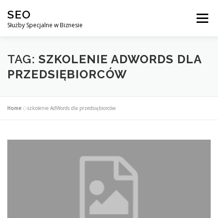
Przejdź
SEO
do
Menu
treści
Służby Specjalne w Biznesie
AGENCJA SEO
CO ZYSKUJESZ ?
TAG:
SZKOLENIE ADWORDS DLA
PRZEDSIĘBIORCÓW
DLACZEGO WARTO?
KURSY
BLOG
SKLEP
Home
»
szkolenie AdWords dla przedsiębiorców
KONTAKT