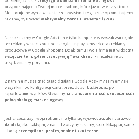
do kliknięcia, oraz
precyzyjne kampanie remarketingowe
,
przypominające o Twojej marce osobom, które już odwiedziły stronę.
Monitorujemy wyniki w czasie rzeczywistym i regularnie optymalizujemy
reklamy, by uzyskać
maksymalny zwrot z inwestycji (ROI)
.
Nasze reklamy w Google Ads to nie tylko kampanie w wyszukiwarce, ale
też reklamy w sieci YouTube, Google Display Network oraz reklamy
produktowe w Google Shopping. Dzięki temu Twoja firma jest widoczna
wszędzie tam, gdzie przebywają Twoi klienci
– niezależnie od
urządzenia czy pory dnia.
Z nami nie musisz znać zasad działania Google Ads – my zajmiemy się
wszystkim: od konfiguracji konta, przez dobór budżetu, aż po
raportowanie wyników. Stawiamy na
transparentność, skuteczność i
pełną obsługę marketingową
.
Jeśli chcesz, aby Twoja reklama nie tylko się wyświetlała, ale naprawdę
działała
, skontaktuj się z nami. Tworzymy reklamy, które klikają się same
– bo są
przemyślane, profesjonalne i skuteczne
.