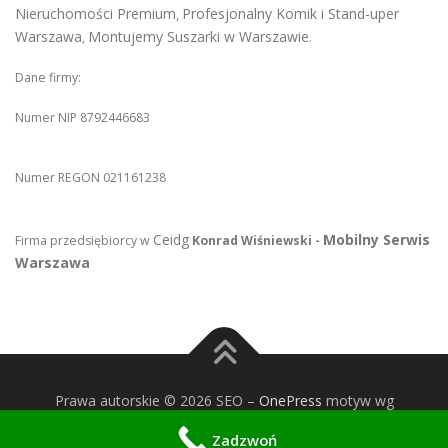
Nieruchomości Premium
Profesjonalny Komik i Stand-uper
,
Warszawa
Montujemy Suszarki w Warszawie
,
.
Dane firmy:
Numer NIP 8792446683
Numer REGON 021161238
Ceidg
Mobilny Serwis
Firma przedsiębiorcy w
Konrad Wiśniewski -
Warszawa
Prawa autorskie © 2026 SEO
–
OnePress
motyw wg
FameThemes
Zadzwoń