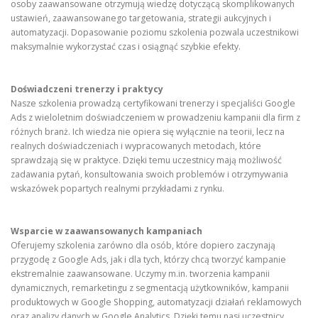
osoby zaawansowane otrzymują wiedzę dotyczącą skomplikowanych
ustawień, zaawansowanego targetowania, strategii aukcyjnych i
automatyzacji. Dopasowanie poziomu szkolenia pozwala uczestnikowi
maksymalnie wykorzystać czas i osiągnąć szybkie efekty.
Doświadczeni trenerzy i praktycy
Nasze szkolenia prowadzą certyfikowani trenerzy i specjaliści Google
Ads z wieloletnim doświadczeniem w prowadzeniu kampanii dla firm z
różnych branż. Ich wiedza nie opiera się wyłącznie na teorii, lecz na
realnych doświadczeniach i wypracowanych metodach, które
sprawdzają się w praktyce. Dzięki temu uczestnicy mają możliwość
zadawania pytań, konsultowania swoich problemów i otrzymywania
wskazówek popartych realnymi przykładami z rynku.
Wsparcie w zaawansowanych kampaniach
Oferujemy szkolenia zarówno dla osób, które dopiero zaczynają
przygodę z Google Ads, jak i dla tych, którzy chcą tworzyć kampanie
ekstremalnie zaawansowane. Uczymy m.in. tworzenia kampanii
dynamicznych, remarketingu z segmentacją użytkowników, kampanii
produktowych w Google Shopping, automatyzacji działań reklamowych
oraz analizy danych w Google Analytics. Dzięki temu nasi uczestnicy