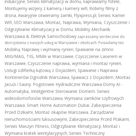
indukcyjne
Serwis klimatyzacji w domu
naprawiamy fotele
,
,
,
Montujemy wizjery z kamerą i kamery wifi
Robimy filmy z
,
drona
Awaryjnie otwieramy zamki
Flyxpress.pl
Serwis Kamer
,
,
,
Wifi
SEO Warszawa
Montaż, Naprawa, Wymiana, Czyszczenie i
,
,
Odgrzybianie Klimatyzacji w Domu
Mobilny Mechanik
,
Warszawa & Elektryk Samochodowy
zapraszamy serdecznie do
skorzystania z naszych usług w Warszawie i okolicach. Posiadamy też
Mobilną Naprawę i wymianę rynien
Spawanie na zimno
,
MIG/MAG, TIG, MMA w Warszawie
Czyszczenie Laserem w
,
Warszawie
Czyszczenie naprawa, wymiana i montaż rynien
.
,
Usługi szlifierką kątową z Dojazdem
Spawanie i Naprawa
,
Kontenerów
Ogrodnik Warszawa
Spawacz z Dojazdem
Montaż
,
,
Jacuzi i Sauny
Pogotowie Hydrauliczne Warszawa
Domy AI -
.
Automatyka, Inteligentne Sterowanie Domem
Serwis
.
wideodomofonów Warszawa
Wymiana zamków szyfrowych
,
Warszawa
Smart Home Automation Dubai
Zabezpieczenia
.
.
Przed Dzikami
Montaż okapów Warszawa
Zarządzanie
,
.
nieruchomościami luksusowymi
Zabezpieczenia Przed Ptakami
,
,
Serwis Maszyn Fitness
Odgrzybianie Klimatyzacji
Montaż i
,
,
Wymiana kratek wentylacyjnych
Serwis Techniczny
,