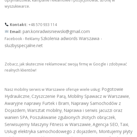
optymalizować kampanie reklamowe i pozycjonować stronę w
wyszukiwarce.
Kontakt:
+48 570 933 114
pan.konradwisniewski@gmail.com
Email:
Szkolenia adwords Warszawa -
Facebook - Reklamy
sluzbyspecjalne.net
Zobacz, jak skutecznie reklamować swoją firmę w Google i zdobywać
realnych klientów!
Pogotowie
Nasz mobilny serwis w Warszawie oferuje wiele usług:
Hydrauliczne
Czyszczenie Parą
Mobilny Spawacz w Warszawie
,
,
,
Awaryjne naprawy Furtek i Bram
Naprawy Samochodów z
,
Dojazdem
Warsztat mobilny
Naprawa i serwis jacuzzi oraz
,
,
wanien SPA
Poszukiwanie zgubionych złotych obrączek
,
,
Serwisujemy Maszyny Fitness w Warszawie
Agencja SEO
Taxi
,
,
,
Usługi elektryka samochodowego z dojazdem
,
Montujemy płyty