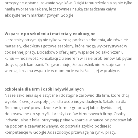
precyzyjne optymalizowanie wyników. Dzięki temu szkolenia są nie tylko
nauką tworzenia reklam, lecz również nauką zarządzania całym
ekosystemem marketingowym Google.
Wsparcie po szkoleniu i materiały edukacyjne
Uczestnicy otrzymują nie tylko wiedzę podczas szkolenia, ale również
materiały, checklisty i gotowe szablony, które mogą wykorzystywać w
codziennej pracy. Dodatkowo oferujemy wsparcie po zakończeniu
kursu — możliwość konsultacji z trenerem w razie problemów lub pytań
dotyczących kampanii. To gwarantuje, że uczestnik nie zostaje sam z
wiedzą, lecz ma wsparcie w momencie wdrażania jej w praktyce.
Szkolenia dla firm i osób indywidualnych
Nasze szkolenia są elastyczne i dostępne zarówno dla firm, które chcą
wyszkolić swoje zespoły, jak i dla osób indywidualnych. Szkolenia dla
firm mogą być prowadzone w formie grupowej lub indywidualnej,
dostosowane do specyfiki branży i celów biznesowych firmy. Osoby
indywidualne z kolei otrzymują pełne wsparcie w nauce od podstaw lub
na poziomie zaawansowanym, co pozwala szybko podnieść
kompetencje w Google Ads i zdobyć przewagę na rynku pracy.