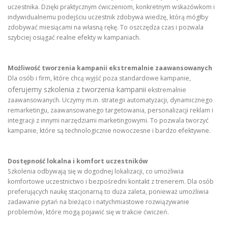
uczestnika. Dzięki praktycznym ćwiczeniom, konkretnym wskazówkom i
indywidualnemu podejściu uczestnik zdobywa wiedzę, którą mógłby
zdobywać miesiącami na własną rękę. To oszczędza czas i pozwala
szybciej osiągać realne efekty w kampaniach.
Możliwość tworzenia kampanii ekstremalnie zaawansowanych
Dla osób i firm, które chcą wyjść poza standardowe kampanie,
oferujemy szkolenia z tworzenia kampanii
ekstremalnie
zaawansowanych. Uczymy m.in. strategii automatyzacji, dynamicznego
remarketingu, zaawansowanego targetowania, personalizacji reklam i
integracji z innymi narzędziami marketingowymi. To pozwala tworzyć
kampanie, które są technologicznie nowoczesne i bardzo efektywne.
Dostępność lokalna i komfort uczestników
Szkolenia odbywają się w dogodnej lokalizacji, co umożliwia
komfortowe uczestnictwo i bezpośredni kontakt z trenerem. Dla osób
preferujących naukę stacjonarną to duża zaleta, ponieważ umożliwia
zadawanie pytań na bieżąco i natychmiastowe rozwiązywanie
problemów, które mogą pojawić się w trakcie ćwiczeń.