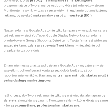
do kliknięcia, oraz
precyzyjne kampanie remarketingowe
,
przypominające o Twojej marce osobom, które już odwiedziły stronę.
Monitorujemy wyniki w czasie rzeczywistym i regularnie optymalizujemy
reklamy, by uzyskać
maksymalny zwrot z inwestycji (ROI)
.
Nasze reklamy w Google Ads to nie tylko kampanie w wyszukiwarce, ale
też reklamy w sieci YouTube, Google Display Network oraz reklamy
produktowe w Google Shopping. Dzięki temu Twoja firma jest widoczna
wszędzie tam, gdzie przebywają Twoi klienci
– niezależnie od
urządzenia czy pory dnia.
Z nami nie musisz znać zasad działania Google Ads – my zajmiemy się
wszystkim: od konfiguracji konta, przez dobór budżetu, aż po
raportowanie wyników. Stawiamy na
transparentność, skuteczność i
pełną obsługę marketingową
.
Jeśli chcesz, aby Twoja reklama nie tylko się wyświetlała, ale naprawdę
działała
, skontaktuj się z nami. Tworzymy reklamy, które klikają się same
– bo są
przemyślane, profesjonalne i skuteczne
.