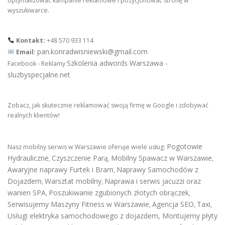
optymalizować kampanie reklamowe i pozycjonować stronę w
wyszukiwarce.
Kontakt:
+48 570 933 114
pan.konradwisniewski@gmail.com
Email:
Szkolenia adwords Warszawa -
Facebook - Reklamy
sluzbyspecjalne.net
Zobacz, jak skutecznie reklamować swoją firmę w Google i zdobywać
realnych klientów!
Pogotowie
Nasz mobilny serwis w Warszawie oferuje wiele usług:
Hydrauliczne
Czyszczenie Parą
Mobilny Spawacz w Warszawie
,
,
,
Awaryjne naprawy Furtek i Bram
Naprawy Samochodów z
,
Dojazdem
Warsztat mobilny
Naprawa i serwis jacuzzi oraz
,
,
wanien SPA
Poszukiwanie zgubionych złotych obrączek
,
,
Serwisujemy Maszyny Fitness w Warszawie
Agencja SEO
Taxi
,
,
,
Usługi elektryka samochodowego z dojazdem
,
Montujemy płyty