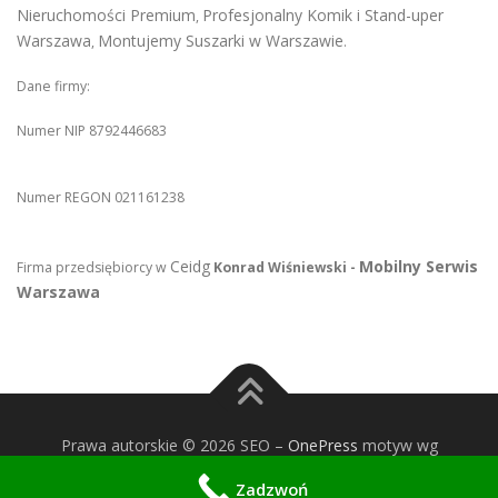
Nieruchomości Premium
Profesjonalny Komik i Stand-uper
,
Warszawa
Montujemy Suszarki w Warszawie
,
.
Dane firmy:
Numer NIP 8792446683
Numer REGON 021161238
Ceidg
Mobilny Serwis
Firma przedsiębiorcy w
Konrad Wiśniewski -
Warszawa
Prawa autorskie © 2026 SEO
–
OnePress
motyw wg
FameThemes
Zadzwoń