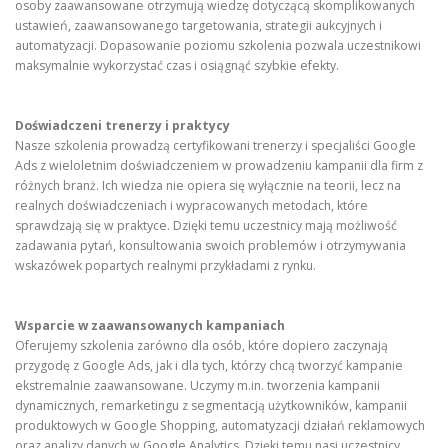
osoby zaawansowane otrzymują wiedzę dotyczącą skomplikowanych
ustawień, zaawansowanego targetowania, strategii aukcyjnych i
automatyzacji. Dopasowanie poziomu szkolenia pozwala uczestnikowi
maksymalnie wykorzystać czas i osiągnąć szybkie efekty.
Doświadczeni trenerzy i praktycy
Nasze szkolenia prowadzą certyfikowani trenerzy i specjaliści Google
Ads z wieloletnim doświadczeniem w prowadzeniu kampanii dla firm z
różnych branż. Ich wiedza nie opiera się wyłącznie na teorii, lecz na
realnych doświadczeniach i wypracowanych metodach, które
sprawdzają się w praktyce. Dzięki temu uczestnicy mają możliwość
zadawania pytań, konsultowania swoich problemów i otrzymywania
wskazówek popartych realnymi przykładami z rynku.
Wsparcie w zaawansowanych kampaniach
Oferujemy szkolenia zarówno dla osób, które dopiero zaczynają
przygodę z Google Ads, jak i dla tych, którzy chcą tworzyć kampanie
ekstremalnie zaawansowane. Uczymy m.in. tworzenia kampanii
dynamicznych, remarketingu z segmentacją użytkowników, kampanii
produktowych w Google Shopping, automatyzacji działań reklamowych
oraz analizy danych w Google Analytics. Dzięki temu nasi uczestnicy