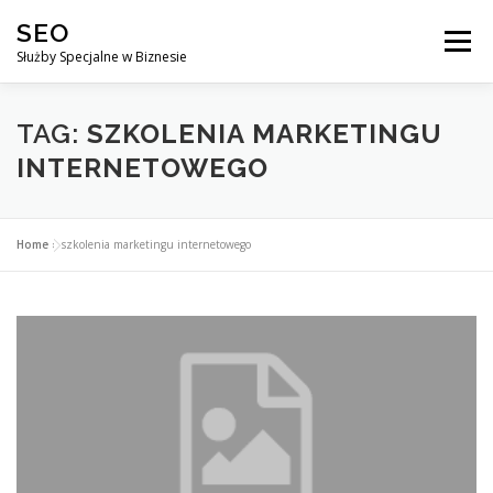
Przejdź
SEO
do
Menu
treści
Służby Specjalne w Biznesie
AGENCJA SEO
CO ZYSKUJESZ ?
TAG:
SZKOLENIA MARKETINGU
INTERNETOWEGO
DLACZEGO WARTO?
KURSY
BLOG
SKLEP
Home
»
szkolenia marketingu internetowego
KONTAKT