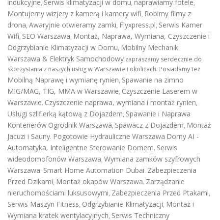
indukcyjne
Serwis klimatyzacji w domu
naprawiamy fotele
,
,
,
Montujemy wizjery z kamerą i kamery wifi
Robimy filmy z
,
drona
Awaryjnie otwieramy zamki
Flyxpress.pl
Serwis Kamer
,
,
,
Wifi
SEO Warszawa
Montaż, Naprawa, Wymiana, Czyszczenie i
,
,
Odgrzybianie Klimatyzacji w Domu
Mobilny Mechanik
,
Warszawa & Elektryk Samochodowy
zapraszamy serdecznie do
skorzystania z naszych usług w Warszawie i okolicach. Posiadamy też
Mobilną Naprawę i wymianę rynien
Spawanie na zimno
,
MIG/MAG, TIG, MMA w Warszawie
Czyszczenie Laserem w
,
Warszawie
Czyszczenie naprawa, wymiana i montaż rynien
.
,
Usługi szlifierką kątową z Dojazdem
Spawanie i Naprawa
,
Kontenerów
Ogrodnik Warszawa
Spawacz z Dojazdem
Montaż
,
,
Jacuzi i Sauny
Pogotowie Hydrauliczne Warszawa
Domy AI -
.
Automatyka, Inteligentne Sterowanie Domem
Serwis
.
wideodomofonów Warszawa
Wymiana zamków szyfrowych
,
Warszawa
Smart Home Automation Dubai
Zabezpieczenia
.
.
Przed Dzikami
Montaż okapów Warszawa
Zarządzanie
,
.
nieruchomościami luksusowymi
Zabezpieczenia Przed Ptakami
,
,
Serwis Maszyn Fitness
Odgrzybianie Klimatyzacji
Montaż i
,
,
Wymiana kratek wentylacyjnych
Serwis Techniczny
,