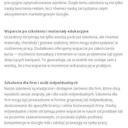
precyzyjne optymalizowanie wyników. Dzięki temu szkolenia są nie tylko
nauką tworzenia reklam, lecz również nauką zarządzania całym
ekosystemem marketingowym Google.
Wsparcie po szkoleniu i materiały edukacyjne
Uczestnicy otrzymują nie tylko wiedzę podczas szkolenia, ale również
materiały, checklisty i gotowe szablony, które mogą wykorzystywać w
codziennej pracy. Dodatkowo oferujemy wsparcie po zakończeniu
kursu — możliwość konsultacji z trenerem w razie problemów lub pytań
dotyczących kampanii. To gwarantuje, że uczestnik nie zostaje sam z
wiedzą, lecz ma wsparcie w momencie wdrażania jej w praktyce.
Szkolenia dla firm i osób indywidualnych
Nasze szkolenia są elastyczne i dostępne zarówno dla firm, które chcą
wyszkolić swoje zespoły, jak i dla osób indywidualnych. Szkolenia dla
firm mogą być prowadzone w formie grupowej lub indywidualnej,
dostosowane do specyfiki branży i celów biznesowych firmy. Osoby
indywidualne z kolei otrzymują pełne wsparcie w nauce od podstaw lub
na poziomie zaawansowanym, co pozwala szybko podnieść
kompetencje w Google Ads i zdobyć przewagę na rynku pracy.