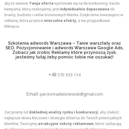
aby to właśnie
Twoja oferta
wyróżniała się na tle konkurencji. Każda
kampania, którą realizujemy, jest
indywidualnie dopasowana
do
branży, budżetu i celów biznesowych klienta. Dzięki temu inwestujesz w
reklamę, która przynosi
mierzalne efekty
, a nie przypadkowe
kliknięcia.
Szkolenia adwords Warszawa – Tanie warsztaty oraz
SEO, Pozycjonowanie i adwords Warszawa Google Ads,
Zobacz jak zrobic Reklamy które przynoszą zysk,
jesteśmy tutaj żeby pomóc tobie nie oszukać!
+48
570 933 114
Email:
pan.konradwisniewski@gmail.com
Zaczynamy od
dokładnej analizy rynku i konkurencji
, aby znaleźć
najlepsze słowa kluczowe i strategie dotarcia do Twoich potencjalnych
klientów. Tworzymy
atrakcyjne teksty reklamowe
, które zachęcają