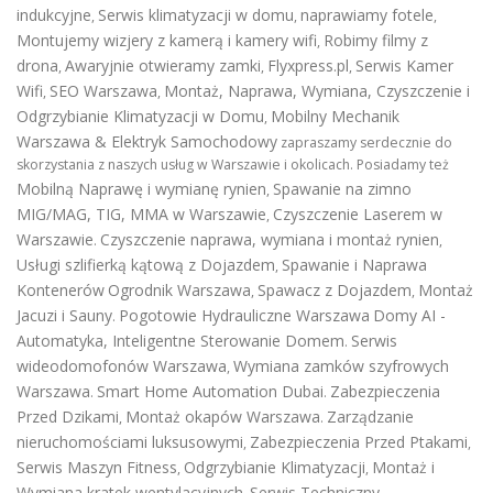
indukcyjne
Serwis klimatyzacji w domu
naprawiamy fotele
,
,
,
Montujemy wizjery z kamerą i kamery wifi
Robimy filmy z
,
drona
Awaryjnie otwieramy zamki
Flyxpress.pl
Serwis Kamer
,
,
,
Wifi
SEO Warszawa
Montaż, Naprawa, Wymiana, Czyszczenie i
,
,
Odgrzybianie Klimatyzacji w Domu
Mobilny Mechanik
,
Warszawa & Elektryk Samochodowy
zapraszamy serdecznie do
skorzystania z naszych usług w Warszawie i okolicach. Posiadamy też
Mobilną Naprawę i wymianę rynien
Spawanie na zimno
,
MIG/MAG, TIG, MMA w Warszawie
Czyszczenie Laserem w
,
Warszawie
Czyszczenie naprawa, wymiana i montaż rynien
.
,
Usługi szlifierką kątową z Dojazdem
Spawanie i Naprawa
,
Kontenerów
Ogrodnik Warszawa
Spawacz z Dojazdem
Montaż
,
,
Jacuzi i Sauny
Pogotowie Hydrauliczne Warszawa
Domy AI -
.
Automatyka, Inteligentne Sterowanie Domem
Serwis
.
wideodomofonów Warszawa
Wymiana zamków szyfrowych
,
Warszawa
Smart Home Automation Dubai
Zabezpieczenia
.
.
Przed Dzikami
Montaż okapów Warszawa
Zarządzanie
,
.
nieruchomościami luksusowymi
Zabezpieczenia Przed Ptakami
,
,
Serwis Maszyn Fitness
Odgrzybianie Klimatyzacji
Montaż i
,
,
Wymiana kratek wentylacyjnych
Serwis Techniczny