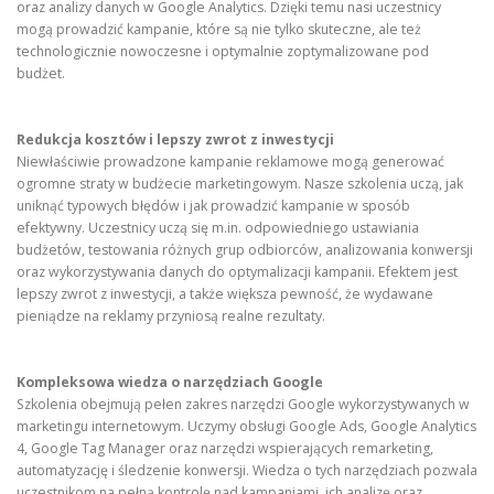
oraz analizy danych w Google Analytics. Dzięki temu nasi uczestnicy
mogą prowadzić kampanie, które są nie tylko skuteczne, ale też
technologicznie nowoczesne i optymalnie zoptymalizowane pod
budżet.
Redukcja kosztów i lepszy zwrot z inwestycji
Niewłaściwie prowadzone kampanie reklamowe mogą generować
ogromne straty w budżecie marketingowym. Nasze szkolenia uczą, jak
uniknąć typowych błędów i jak prowadzić kampanie w sposób
efektywny. Uczestnicy uczą się m.in. odpowiedniego ustawiania
budżetów, testowania różnych grup odbiorców, analizowania konwersji
oraz wykorzystywania danych do optymalizacji kampanii. Efektem jest
lepszy zwrot z inwestycji, a także większa pewność, że wydawane
pieniądze na reklamy przyniosą realne rezultaty.
Kompleksowa wiedza o narzędziach Google
Szkolenia obejmują pełen zakres narzędzi Google wykorzystywanych w
marketingu internetowym. Uczymy obsługi Google Ads, Google Analytics
4, Google Tag Manager oraz narzędzi wspierających remarketing,
automatyzację i śledzenie konwersji. Wiedza o tych narzędziach pozwala
uczestnikom na pełną kontrolę nad kampaniami, ich analizę oraz