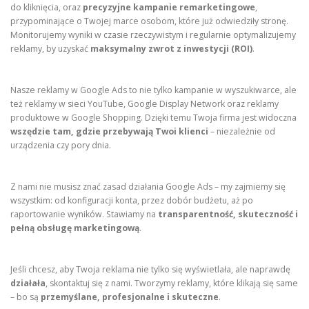
do kliknięcia, oraz
precyzyjne kampanie remarketingowe
,
przypominające o Twojej marce osobom, które już odwiedziły stronę.
Monitorujemy wyniki w czasie rzeczywistym i regularnie optymalizujemy
reklamy, by uzyskać
maksymalny zwrot z inwestycji (ROI)
.
Nasze reklamy w Google Ads to nie tylko kampanie w wyszukiwarce, ale
też reklamy w sieci YouTube, Google Display Network oraz reklamy
produktowe w Google Shopping. Dzięki temu Twoja firma jest widoczna
wszędzie tam, gdzie przebywają Twoi klienci
– niezależnie od
urządzenia czy pory dnia.
Z nami nie musisz znać zasad działania Google Ads – my zajmiemy się
wszystkim: od konfiguracji konta, przez dobór budżetu, aż po
raportowanie wyników. Stawiamy na
transparentność, skuteczność i
pełną obsługę marketingową
.
Jeśli chcesz, aby Twoja reklama nie tylko się wyświetlała, ale naprawdę
działała
, skontaktuj się z nami. Tworzymy reklamy, które klikają się same
– bo są
przemyślane, profesjonalne i skuteczne
.