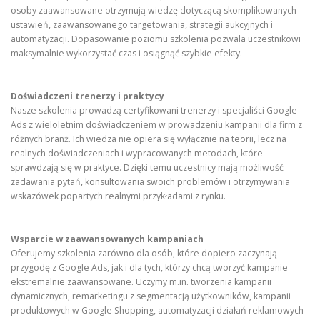
osoby zaawansowane otrzymują wiedzę dotyczącą skomplikowanych
ustawień, zaawansowanego targetowania, strategii aukcyjnych i
automatyzacji. Dopasowanie poziomu szkolenia pozwala uczestnikowi
maksymalnie wykorzystać czas i osiągnąć szybkie efekty.
Doświadczeni trenerzy i praktycy
Nasze szkolenia prowadzą certyfikowani trenerzy i specjaliści Google
Ads z wieloletnim doświadczeniem w prowadzeniu kampanii dla firm z
różnych branż. Ich wiedza nie opiera się wyłącznie na teorii, lecz na
realnych doświadczeniach i wypracowanych metodach, które
sprawdzają się w praktyce. Dzięki temu uczestnicy mają możliwość
zadawania pytań, konsultowania swoich problemów i otrzymywania
wskazówek popartych realnymi przykładami z rynku.
Wsparcie w zaawansowanych kampaniach
Oferujemy szkolenia zarówno dla osób, które dopiero zaczynają
przygodę z Google Ads, jak i dla tych, którzy chcą tworzyć kampanie
ekstremalnie zaawansowane. Uczymy m.in. tworzenia kampanii
dynamicznych, remarketingu z segmentacją użytkowników, kampanii
produktowych w Google Shopping, automatyzacji działań reklamowych