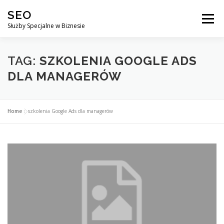
Przejdź
SEO
do
Menu
treści
Służby Specjalne w Biznesie
AGENCJA SEO
CO ZYSKUJESZ ?
TAG:
SZKOLENIA GOOGLE ADS
DLA MANAGERÓW
DLACZEGO WARTO?
KURSY
BLOG
SKLEP
Home
»
szkolenia Google Ads dla managerów
KONTAKT