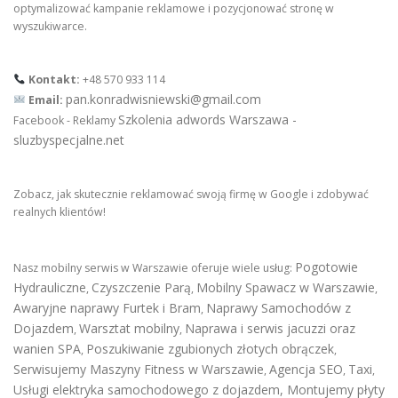
optymalizować kampanie reklamowe i pozycjonować stronę w
wyszukiwarce.
Kontakt:
+48 570 933 114
pan.konradwisniewski@gmail.com
Email:
Szkolenia adwords Warszawa -
Facebook - Reklamy
sluzbyspecjalne.net
Zobacz, jak skutecznie reklamować swoją firmę w Google i zdobywać
realnych klientów!
Pogotowie
Nasz mobilny serwis w Warszawie oferuje wiele usług:
Hydrauliczne
Czyszczenie Parą
Mobilny Spawacz w Warszawie
,
,
,
Awaryjne naprawy Furtek i Bram
Naprawy Samochodów z
,
Dojazdem
Warsztat mobilny
Naprawa i serwis jacuzzi oraz
,
,
wanien SPA
Poszukiwanie zgubionych złotych obrączek
,
,
Serwisujemy Maszyny Fitness w Warszawie
Agencja SEO
Taxi
,
,
,
Usługi elektryka samochodowego z dojazdem
,
Montujemy płyty