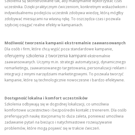
Szkolenia są skonstruowane tak, aby maksymalnie wykorzystać czas
uczestnika. Dzięki praktycznym ćwiczeniom, konkretnym wskazówkom i
indywidualnemu podejściu uczestnik zdobywa wiedzę, którą mógłby
zdobywać miesiącami na własną rękę. To oszczędza czas i pozwala
szybciej osiągać realne efekty w kampaniach.
Możliwość tworzenia kampanii ekstremalnie zaawansowanych
Dla osób i firm, które chcą wyjść poza standardowe kampanie,
oferujemy szkolenia z tworzenia kampanii
ekstremalnie
zaawansowanych. Uczymy m.in. strategii automatyzacji, dynamicznego
remarketingu, zaawansowanego targetowania, personalizacji reklam i
integracji z innymi narzędziami marketingowymi. To pozwala tworzyć
kampanie, które są technologicznie nowoczesne i bardzo efektywne.
Dostępność lokalna i komfort uczestników
Szkolenia odbywają się w dogodnej lokalizacji, co umożliwia
komfortowe uczestnictwo i bezpośredni kontakt z trenerem. Dla osób
preferujących naukę stacjonarną to duża zaleta, ponieważ umożliwia
zadawanie pytań na bieżąco i natychmiastowe rozwiązywanie
problemów, które mogą pojawić się w trakcie ćwiczeń.