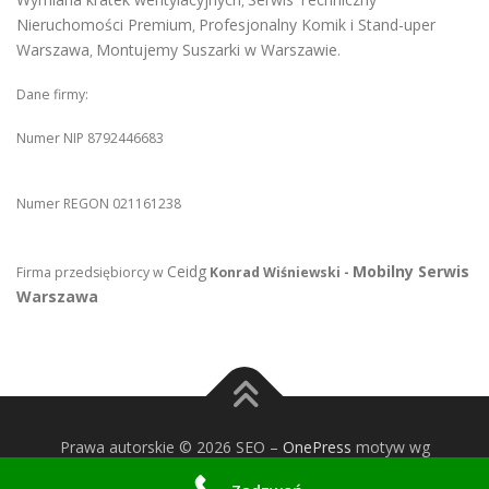
,
Nieruchomości Premium
Profesjonalny Komik i Stand-uper
,
Warszawa
Montujemy Suszarki w Warszawie
,
.
Dane firmy:
Numer NIP 8792446683
Numer REGON 021161238
Ceidg
Mobilny Serwis
Firma przedsiębiorcy w
Konrad Wiśniewski -
Warszawa
Prawa autorskie © 2026 SEO
–
OnePress
motyw wg
FameThemes