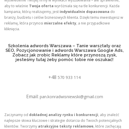
wyświetlenie Twojej firmy w wynikach wyszukiwania – ale sprawienie,
aby to właśnie
Twoja oferta
wyróżniała się na tle konkurencji. Każda
kampania, którą realizujemy, jest
indywidualnie dopasowana
do
branży, budżetu i celów biznesowych klienta. Dzięki temu inwestujesz w
reklamę, która przynosi
mierzalne efekty
, a nie przypadkowe
kliknięcia.
Szkolenia adwords Warszawa – Tanie warsztaty oraz
SEO, Pozycjonowanie i adwords Warszawa Google Ads,
Zobacz jak zrobic Reklamy które przynoszą zysk,
jesteśmy tutaj żeby pomóc tobie nie oszukać!
+48
570 933 114
Email:
pan.konradwisniewski@gmail.com
Zaczynamy od
dokładnej analizy rynku i konkurencji
, aby znaleźć
najlepsze słowa kluczowe i strategie dotarcia do Twoich potencjalnych
klientów. Tworzymy
atrakcyjne teksty reklamowe
, które zachęcają