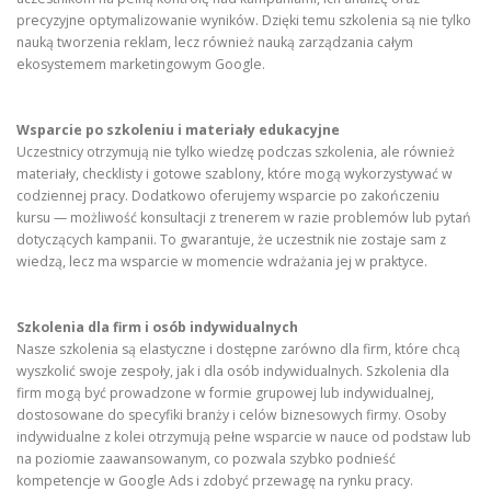
precyzyjne optymalizowanie wyników. Dzięki temu szkolenia są nie tylko
nauką tworzenia reklam, lecz również nauką zarządzania całym
ekosystemem marketingowym Google.
Wsparcie po szkoleniu i materiały edukacyjne
Uczestnicy otrzymują nie tylko wiedzę podczas szkolenia, ale również
materiały, checklisty i gotowe szablony, które mogą wykorzystywać w
codziennej pracy. Dodatkowo oferujemy wsparcie po zakończeniu
kursu — możliwość konsultacji z trenerem w razie problemów lub pytań
dotyczących kampanii. To gwarantuje, że uczestnik nie zostaje sam z
wiedzą, lecz ma wsparcie w momencie wdrażania jej w praktyce.
Szkolenia dla firm i osób indywidualnych
Nasze szkolenia są elastyczne i dostępne zarówno dla firm, które chcą
wyszkolić swoje zespoły, jak i dla osób indywidualnych. Szkolenia dla
firm mogą być prowadzone w formie grupowej lub indywidualnej,
dostosowane do specyfiki branży i celów biznesowych firmy. Osoby
indywidualne z kolei otrzymują pełne wsparcie w nauce od podstaw lub
na poziomie zaawansowanym, co pozwala szybko podnieść
kompetencje w Google Ads i zdobyć przewagę na rynku pracy.