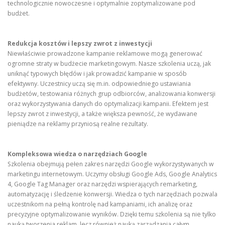
technologicznie nowoczesne i optymalnie zoptymalizowane pod
budżet.
Redukcja kosztów i lepszy zwrot z inwestycji
Niewłaściwie prowadzone kampanie reklamowe mogą generować
ogromne straty w budżecie marketingowym. Nasze szkolenia uczą, jak
uniknąć typowych błędów i jak prowadzić kampanie w sposób
efektywny. Uczestnicy uczą się m.in. odpowiedniego ustawiania
budżetów, testowania różnych grup odbiorców, analizowania konwersji
oraz wykorzystywania danych do optymalizacji kampanii. Efektem jest
lepszy zwrot z inwestycji, a także większa pewność, że wydawane
pieniądze na reklamy przyniosą realne rezultaty.
Kompleksowa wiedza o narzędziach Google
Szkolenia obejmują pełen zakres narzędzi Google wykorzystywanych w
marketingu internetowym. Uczymy obsługi Google Ads, Google Analytics
4, Google Tag Manager oraz narzędzi wspierających remarketing,
automatyzację i śledzenie konwersji. Wiedza o tych narzędziach pozwala
uczestnikom na pełną kontrolę nad kampaniami, ich analizę oraz
precyzyjne optymalizowanie wyników. Dzięki temu szkolenia są nie tylko
nauką tworzenia reklam, lecz również nauką zarządzania całym