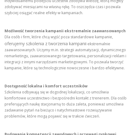
indywidualnemu podejściu uczestnik zdobywa wiedzę, którą mógłby
zdobywać miesiącami na własną rękę. To oszczędza czas i pozwala
szybciej osiągać realne efekty w kampaniach.
Możliwość tworzenia kampanii ekstremalnie zaawansowanych
Dla osób i firm, które chcą wyjść poza standardowe kampanie,
oferujemy szkolenia z tworzenia kampanii
ekstremalnie
zaawansowanych. Uczymy m.in. strategii automatyzacji, dynamicznego
remarketingu, zaawansowanego targetowania, personalizacji reklam i
integracji z innymi narzędziami marketingowymi. To pozwala tworzyć
kampanie, które są technologicznie nowoczesne i bardzo efektywne.
Dostępność lokalna i komfort uczestników
Szkolenia odbywają się w dogodnej lokalizacji, co umożliwia
komfortowe uczestnictwo i bezpośredni kontakt z trenerem. Dla osób
preferujących naukę stacjonarną to duża zaleta, ponieważ umożliwia
zadawanie pytań na bieżąco i natychmiastowe rozwiązywanie
problemów, które mogą pojawić się w trakcie ćwiczeń.
Budowanie kompetencji zawodowych i przewagi rynkowej