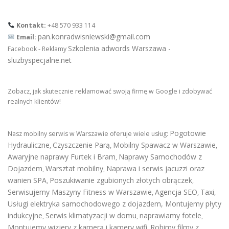
Kontakt:
+48 570 933 114
pan.konradwisniewski@gmail.com
Email:
Szkolenia adwords Warszawa -
Facebook - Reklamy
sluzbyspecjalne.net
Zobacz, jak skutecznie reklamować swoją firmę w Google i zdobywać
realnych klientów!
Pogotowie
Nasz mobilny serwis w Warszawie oferuje wiele usług:
Hydrauliczne
Czyszczenie Parą
Mobilny Spawacz w Warszawie
,
,
,
Awaryjne naprawy Furtek i Bram
Naprawy Samochodów z
,
Dojazdem
Warsztat mobilny
Naprawa i serwis jacuzzi oraz
,
,
wanien SPA
Poszukiwanie zgubionych złotych obrączek
,
,
Serwisujemy Maszyny Fitness w Warszawie
Agencja SEO
Taxi
,
,
,
Usługi elektryka samochodowego z dojazdem
,
Montujemy płyty
indukcyjne
Serwis klimatyzacji w domu
naprawiamy fotele
,
,
,
Montujemy wizjery z kamerą i kamery wifi
Robimy filmy z
,