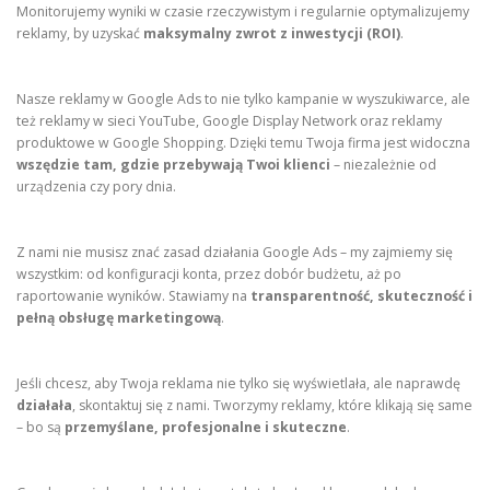
Monitorujemy wyniki w czasie rzeczywistym i regularnie optymalizujemy
reklamy, by uzyskać
maksymalny zwrot z inwestycji (ROI)
.
Nasze reklamy w Google Ads to nie tylko kampanie w wyszukiwarce, ale
też reklamy w sieci YouTube, Google Display Network oraz reklamy
produktowe w Google Shopping. Dzięki temu Twoja firma jest widoczna
wszędzie tam, gdzie przebywają Twoi klienci
– niezależnie od
urządzenia czy pory dnia.
Z nami nie musisz znać zasad działania Google Ads – my zajmiemy się
wszystkim: od konfiguracji konta, przez dobór budżetu, aż po
raportowanie wyników. Stawiamy na
transparentność, skuteczność i
pełną obsługę marketingową
.
Jeśli chcesz, aby Twoja reklama nie tylko się wyświetlała, ale naprawdę
działała
, skontaktuj się z nami. Tworzymy reklamy, które klikają się same
– bo są
przemyślane, profesjonalne i skuteczne
.