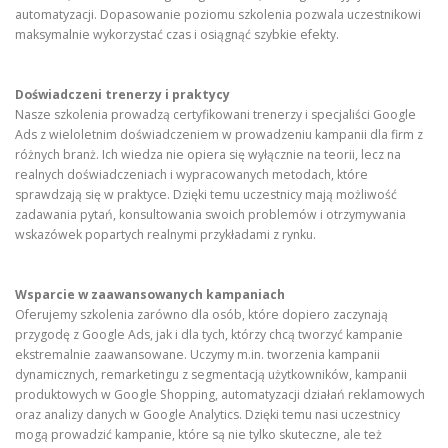
automatyzacji. Dopasowanie poziomu szkolenia pozwala uczestnikowi
maksymalnie wykorzystać czas i osiągnąć szybkie efekty.
Doświadczeni trenerzy i praktycy
Nasze szkolenia prowadzą certyfikowani trenerzy i specjaliści Google
Ads z wieloletnim doświadczeniem w prowadzeniu kampanii dla firm z
różnych branż. Ich wiedza nie opiera się wyłącznie na teorii, lecz na
realnych doświadczeniach i wypracowanych metodach, które
sprawdzają się w praktyce. Dzięki temu uczestnicy mają możliwość
zadawania pytań, konsultowania swoich problemów i otrzymywania
wskazówek popartych realnymi przykładami z rynku.
Wsparcie w zaawansowanych kampaniach
Oferujemy szkolenia zarówno dla osób, które dopiero zaczynają
przygodę z Google Ads, jak i dla tych, którzy chcą tworzyć kampanie
ekstremalnie zaawansowane. Uczymy m.in. tworzenia kampanii
dynamicznych, remarketingu z segmentacją użytkowników, kampanii
produktowych w Google Shopping, automatyzacji działań reklamowych
oraz analizy danych w Google Analytics. Dzięki temu nasi uczestnicy
mogą prowadzić kampanie, które są nie tylko skuteczne, ale też