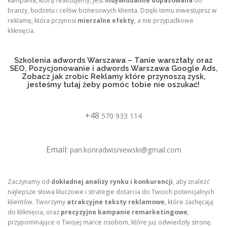
kampania, którą realizujemy, jest
indywidualnie dopasowana
do
branży, budżetu i celów biznesowych klienta. Dzięki temu inwestujesz w
reklamę, która przynosi
mierzalne efekty
, a nie przypadkowe
kliknięcia.
Szkolenia adwords Warszawa – Tanie warsztaty oraz
SEO, Pozycjonowanie i adwords Warszawa Google Ads,
Zobacz jak zrobic Reklamy które przynoszą zysk,
jesteśmy tutaj żeby pomóc tobie nie oszukać!
+48
570 933 114
Email:
pan.konradwisniewski@gmail.com
Zaczynamy od
dokładnej analizy rynku i konkurencji
, aby znaleźć
najlepsze słowa kluczowe i strategie dotarcia do Twoich potencjalnych
klientów. Tworzymy
atrakcyjne teksty reklamowe
, które zachęcają
do kliknięcia, oraz
precyzyjne kampanie remarketingowe
,
przypominające o Twojej marce osobom, które już odwiedziły stronę.