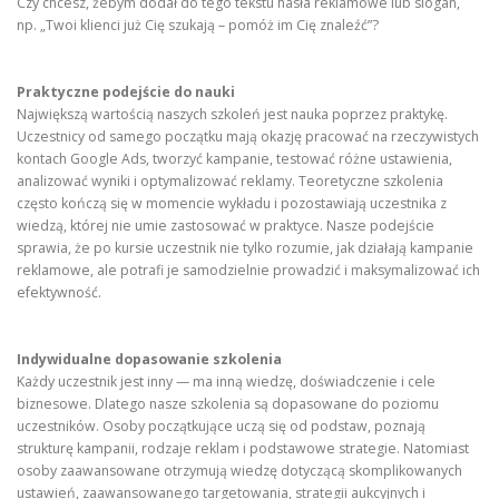
Czy chcesz, żebym dodał do tego tekstu hasła reklamowe lub slogan,
np. „Twoi klienci już Cię szukają – pomóż im Cię znaleźć”?
Praktyczne podejście do nauki
Największą wartością naszych szkoleń jest nauka poprzez praktykę.
Uczestnicy od samego początku mają okazję pracować na rzeczywistych
kontach Google Ads, tworzyć kampanie, testować różne ustawienia,
analizować wyniki i optymalizować reklamy. Teoretyczne szkolenia
często kończą się w momencie wykładu i pozostawiają uczestnika z
wiedzą, której nie umie zastosować w praktyce. Nasze podejście
sprawia, że po kursie uczestnik nie tylko rozumie, jak działają kampanie
reklamowe, ale potrafi je samodzielnie prowadzić i maksymalizować ich
efektywność.
Indywidualne dopasowanie szkolenia
Każdy uczestnik jest inny — ma inną wiedzę, doświadczenie i cele
biznesowe. Dlatego nasze szkolenia są dopasowane do poziomu
uczestników. Osoby początkujące uczą się od podstaw, poznają
strukturę kampanii, rodzaje reklam i podstawowe strategie. Natomiast
osoby zaawansowane otrzymują wiedzę dotyczącą skomplikowanych
ustawień, zaawansowanego targetowania, strategii aukcyjnych i