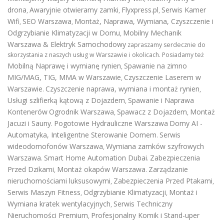
drona
Awaryjnie otwieramy zamki
Flyxpress.pl
Serwis Kamer
,
,
,
Wifi
SEO Warszawa
Montaż, Naprawa, Wymiana, Czyszczenie i
,
,
Odgrzybianie Klimatyzacji w Domu
Mobilny Mechanik
,
Warszawa & Elektryk Samochodowy
zapraszamy serdecznie do
skorzystania z naszych usług w Warszawie i okolicach. Posiadamy też
Mobilną Naprawę i wymianę rynien
Spawanie na zimno
,
MIG/MAG, TIG, MMA w Warszawie
Czyszczenie Laserem w
,
Warszawie
Czyszczenie naprawa, wymiana i montaż rynien
.
,
Usługi szlifierką kątową z Dojazdem
Spawanie i Naprawa
,
Kontenerów
Ogrodnik Warszawa
Spawacz z Dojazdem
Montaż
,
,
Jacuzi i Sauny
Pogotowie Hydrauliczne Warszawa
Domy AI -
.
Automatyka, Inteligentne Sterowanie Domem
Serwis
.
wideodomofonów Warszawa
Wymiana zamków szyfrowych
,
Warszawa
Smart Home Automation Dubai
Zabezpieczenia
.
.
Przed Dzikami
Montaż okapów Warszawa
Zarządzanie
,
.
nieruchomościami luksusowymi
Zabezpieczenia Przed Ptakami
,
,
Serwis Maszyn Fitness
Odgrzybianie Klimatyzacji
Montaż i
,
,
Wymiana kratek wentylacyjnych
Serwis Techniczny
,
Nieruchomości Premium
Profesjonalny Komik i Stand-uper
,