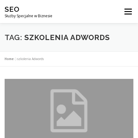
Przejdź
SEO
do
Menu
treści
Służby Specjalne w Biznesie
AGENCJA SEO
CO ZYSKUJESZ ?
TAG:
SZKOLENIA ADWORDS
DLACZEGO WARTO?
KURSY
BLOG
SKLEP
Home
»
szkolenia Adwords
KONTAKT