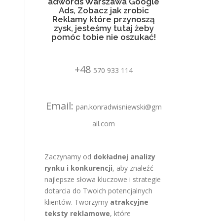
adwords Warszawa Google
Ads, Zobacz jak zrobic
Reklamy które przynoszą
zysk, jesteśmy tutaj żeby
pomóc tobie nie oszukać!
+48
570 933 114
Email:
pan.konradwisniewski@gm
ail.com
Zaczynamy od
dokładnej analizy
rynku i konkurencji
, aby znaleźć
najlepsze słowa kluczowe i strategie
dotarcia do Twoich potencjalnych
klientów. Tworzymy
atrakcyjne
teksty reklamowe
, które