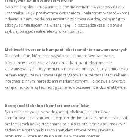
Efektywna nauka w krótkim czasie
Szkolenia są skonstruowane tak, aby maksymalnie wykorzystać czas
uczestnika. Dzięki praktycznym ćwiczeniom, konkretnym wskazówkom i
indywidualnemu podejściu uczestnik zdobywa wiedzę, którą mógłby
zdobywać miesiącami na własną rękę. To oszczędza czas i pozwala
szybciej osiągać realne efekty w kampaniach.
Możliwość tworzenia kampanii ekstremalnie zaawansowanych
Dla osób i firm, które chcą wyjść poza standardowe kampanie,
oferujemy szkolenia z tworzenia kampanii
ekstremalnie
zaawansowanych. Uczymy m.in. strategii automatyzacji, dynamicznego
remarketingu, zaawansowanego targetowania, personalizacji reklam i
integracji z innymi narzędziami marketingowymi. To pozwala tworzyć
kampanie, które są technologicznie nowoczesne i bardzo efektywne.
Dostępność lokalna i komfort uczestników
Szkolenia odbywają się w dogodnej lokalizacji, co umożliwia
komfortowe uczestnictwo i bezpośredni kontakt z trenerem. Dla osób
preferujących naukę stacjonarną to duża zaleta, ponieważ umożliwia
zadawanie pytań na bieżąco i natychmiastowe rozwiązywanie
problemów, które mogą pojawić się w trakcie ćwiczeń.