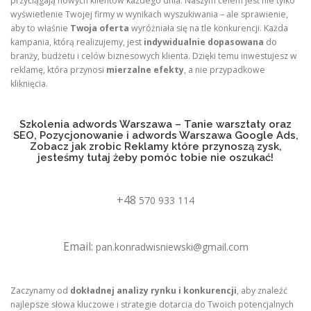
przyciągają nowych klientów każdego dnia. Naszym celem jest nie tylko
wyświetlenie Twojej firmy w wynikach wyszukiwania – ale sprawienie,
aby to właśnie
Twoja oferta
wyróżniała się na tle konkurencji. Każda
kampania, którą realizujemy, jest
indywidualnie dopasowana
do
branży, budżetu i celów biznesowych klienta. Dzięki temu inwestujesz w
reklamę, która przynosi
mierzalne efekty
, a nie przypadkowe
kliknięcia.
Szkolenia adwords Warszawa – Tanie warsztaty oraz
SEO, Pozycjonowanie i adwords Warszawa Google Ads,
Zobacz jak zrobic Reklamy które przynoszą zysk,
jesteśmy tutaj żeby pomóc tobie nie oszukać!
+48
570 933 114
Email:
pan.konradwisniewski@gmail.com
Zaczynamy od
dokładnej analizy rynku i konkurencji
, aby znaleźć
najlepsze słowa kluczowe i strategie dotarcia do Twoich potencjalnych