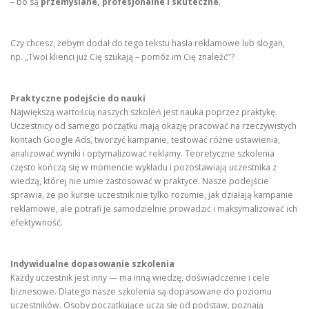
– bo są
przemyślane, profesjonalne i skuteczne
.
Czy chcesz, żebym dodał do tego tekstu hasła reklamowe lub slogan,
np. „Twoi klienci już Cię szukają – pomóż im Cię znaleźć”?
Praktyczne podejście do nauki
Największą wartością naszych szkoleń jest nauka poprzez praktykę.
Uczestnicy od samego początku mają okazję pracować na rzeczywistych
kontach Google Ads, tworzyć kampanie, testować różne ustawienia,
analizować wyniki i optymalizować reklamy. Teoretyczne szkolenia
często kończą się w momencie wykładu i pozostawiają uczestnika z
wiedzą, której nie umie zastosować w praktyce. Nasze podejście
sprawia, że po kursie uczestnik nie tylko rozumie, jak działają kampanie
reklamowe, ale potrafi je samodzielnie prowadzić i maksymalizować ich
efektywność.
Indywidualne dopasowanie szkolenia
Każdy uczestnik jest inny — ma inną wiedzę, doświadczenie i cele
biznesowe. Dlatego nasze szkolenia są dopasowane do poziomu
uczestników. Osoby początkujące uczą się od podstaw, poznają