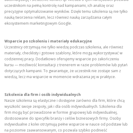
uczestnikom na pełną kontrolę nad kampaniami, ich analizę oraz
precyzyjne optymalizowanie wyników. Dzięki temu szkolenia są nie tylko
nauką tworzenia reklam, lecz również nauką zarządzania całym
ekosystemem marketingowym Google.
Wsparcie po szkoleniu i materiały edukacyjne
Uczestnicy otrzymują nie tylko wiedzę podczas szkolenia, ale również
materiały, checklisty i gotowe szablony, które mogą wykorzystywać w
codziennej pracy. Dodatkowo oferujemy wsparcie po zakończeniu
kursu — możliwość konsultacji z trenerem w razie problemów lub pytań
dotyczących kampanii. To gwarantuje, że uczestnik nie zostaje sam z
wiedzą, lecz ma wsparcie w momencie wdrażania jej w praktyce.
Szkolenia dla firm i osób indywidualnych
Nasze szkolenia są elastyczne i dostępne zarówno dla firm, które chcą
wyszkolić swoje zespoły, jak i dla osób indywidualnych. Szkolenia dla
firm mogą być prowadzone w formie grupowej lub indywidualnej,
dostosowane do specyfiki branży i celów biznesowych firmy. Osoby
indywidualne z kolei otrzymują pełne wsparcie w nauce od podstaw lub
na poziomie zaawansowanym, co pozwala szybko podnieść