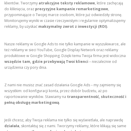
klientów. Tworzymy
atrakcyjne teksty reklamowe
, które zachęcają
do kliknięcia, oraz
precyzyjne kampanie remarketingowe
,
przypominające o Twojej marce osobom, które już odwiedziły stronę.
Monitorujemy wyniki w czasie rzeczywistym i regularnie optymalizujemy
reklamy, by uzyskać
maksymalny zwrot z inwestycji (ROI)
.
Nasze reklamy w Google Ads to nie tylko kampanie w wyszukiwarce, ale
też reklamy w sieci YouTube, Google Display Network oraz reklamy
produktowe w Google Shopping. Dzięki temu Twoja firma jest widoczna
wszędzie tam, gdzie przebywają Twoi klienci
– niezależnie od
urządzenia czy pory dnia.
Z nami nie musisz znać zasad działania Google Ads – my zajmiemy się
wszystkim: od konfiguracji konta, przez dobór budżetu, aż po
raportowanie wyników. Stawiamy na
transparentność, skuteczność i
pełną obsługę marketingową
.
Jeśli chcesz, aby Twoja reklama nie tylko się wyświetlała, ale naprawdę
działała
, skontaktuj się z nami. Tworzymy reklamy, które klikają się same