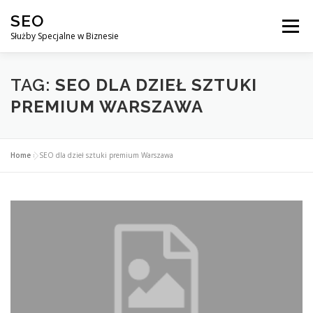
Przejdź
SEO
do
Menu
treści
Służby Specjalne w Biznesie
AGENCJA SEO
CO ZYSKUJESZ ?
TAG:
SEO DLA DZIEŁ SZTUKI
PREMIUM WARSZAWA
DLACZEGO WARTO?
KURSY
BLOG
SKLEP
Home
»
SEO dla dzieł sztuki premium Warszawa
KONTAKT