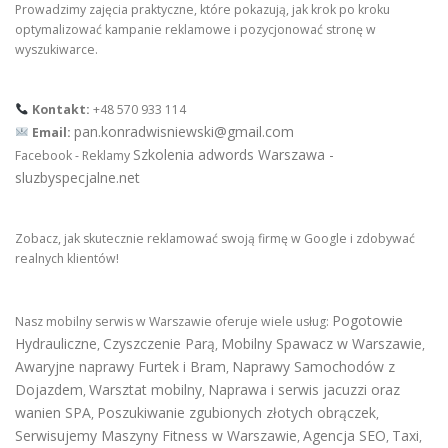
Prowadzimy zajęcia praktyczne, które pokazują, jak krok po kroku
optymalizować kampanie reklamowe i pozycjonować stronę w
wyszukiwarce.
Kontakt:
+48 570 933 114
pan.konradwisniewski@gmail.com
Email:
Szkolenia adwords Warszawa -
Facebook - Reklamy
sluzbyspecjalne.net
Zobacz, jak skutecznie reklamować swoją firmę w Google i zdobywać
realnych klientów!
Pogotowie
Nasz mobilny serwis w Warszawie oferuje wiele usług:
Hydrauliczne
Czyszczenie Parą
Mobilny Spawacz w Warszawie
,
,
,
Awaryjne naprawy Furtek i Bram
Naprawy Samochodów z
,
Dojazdem
Warsztat mobilny
Naprawa i serwis jacuzzi oraz
,
,
wanien SPA
Poszukiwanie zgubionych złotych obrączek
,
,
Serwisujemy Maszyny Fitness w Warszawie
Agencja SEO
Taxi
,
,
,