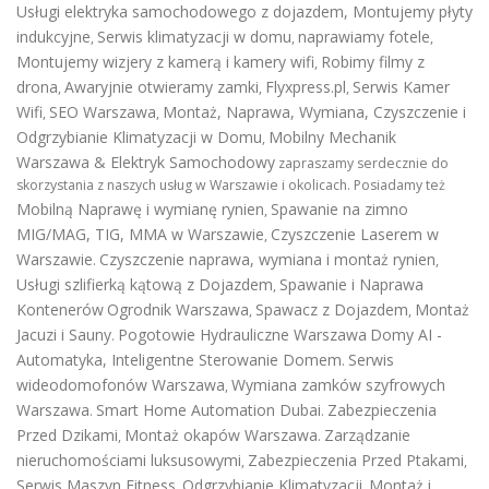
Usługi elektryka samochodowego z dojazdem
,
Montujemy płyty
indukcyjne
Serwis klimatyzacji w domu
naprawiamy fotele
,
,
,
Montujemy wizjery z kamerą i kamery wifi
Robimy filmy z
,
drona
Awaryjnie otwieramy zamki
Flyxpress.pl
Serwis Kamer
,
,
,
Wifi
SEO Warszawa
Montaż, Naprawa, Wymiana, Czyszczenie i
,
,
Odgrzybianie Klimatyzacji w Domu
Mobilny Mechanik
,
Warszawa & Elektryk Samochodowy
zapraszamy serdecznie do
skorzystania z naszych usług w Warszawie i okolicach. Posiadamy też
Mobilną Naprawę i wymianę rynien
Spawanie na zimno
,
MIG/MAG, TIG, MMA w Warszawie
Czyszczenie Laserem w
,
Warszawie
Czyszczenie naprawa, wymiana i montaż rynien
.
,
Usługi szlifierką kątową z Dojazdem
Spawanie i Naprawa
,
Kontenerów
Ogrodnik Warszawa
Spawacz z Dojazdem
Montaż
,
,
Jacuzi i Sauny
Pogotowie Hydrauliczne Warszawa
Domy AI -
.
Automatyka, Inteligentne Sterowanie Domem
Serwis
.
wideodomofonów Warszawa
Wymiana zamków szyfrowych
,
Warszawa
Smart Home Automation Dubai
Zabezpieczenia
.
.
Przed Dzikami
Montaż okapów Warszawa
Zarządzanie
,
.
nieruchomościami luksusowymi
Zabezpieczenia Przed Ptakami
,
,
Serwis Maszyn Fitness
Odgrzybianie Klimatyzacji
Montaż i
,
,