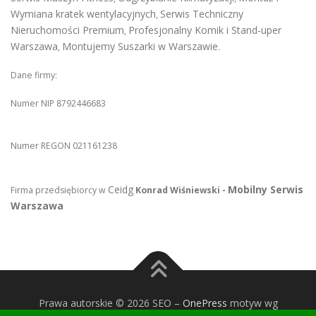
Wymiana kratek wentylacyjnych
Serwis Techniczny
,
Nieruchomości Premium
Profesjonalny Komik i Stand-uper
,
Warszawa
Montujemy Suszarki w Warszawie
,
.
Dane firmy:
Numer NIP 8792446683
Numer REGON 021161238
Ceidg
Mobilny Serwis
Firma przedsiębiorcy w
Konrad Wiśniewski -
Warszawa
Prawa autorskie © 2026 SEO
–
OnePress
motyw wg