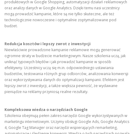
produktowych w Google Shopping, automatyzacji działań reklamowych
oraz analizy danych w Google Analytics. Dzięki temu nasi uczestnicy
mogą prowadzić kampanie, które są nie tylko skuteczne, ale też
technologicznie nowoczesne i optymalnie zoptymalizowane pod
budżet.
Redukcja kosztów i lepszy zwrot z inwestycji
Niewłaściwie prowadzone kampanie reklamowe mogą generować
ogromne straty w budżecie marketingowym. Nasze szkolenia uczą, jak
uniknąć typowych błędów i jak prowadzić kampanie w sposób
efektywny. Uczestnicy uczą się m.in. odpowiedniego ustawiania
budżetów, testowania różnych grup odbiorców, analizowania konwersji
oraz wykorzystywania danych do optymalizacji kampanii. Efektem jest
lepszy zwrot z inwestycji, a także większa pewność, że wydawane
pieniądze na reklamy przyniosą realne rezultaty.
Kompleksowa wiedza o narzędziach Google
Szkolenia obejmują pełen zakres narzędzi Google wykorzystywanych w
marketingu internetowym. Uczymy obsługi Google Ads, Google Analytics
4, Google Tag Manager oraz narzędzi wspierających remarketing,
automatyzację i śledzenie konwersji. Wiedza o tych narzędziach pozwala