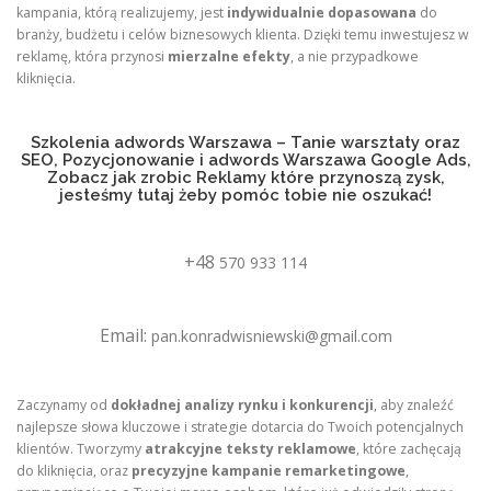
kampania, którą realizujemy, jest
indywidualnie dopasowana
do
branży, budżetu i celów biznesowych klienta. Dzięki temu inwestujesz w
reklamę, która przynosi
mierzalne efekty
, a nie przypadkowe
kliknięcia.
Szkolenia adwords Warszawa – Tanie warsztaty oraz
SEO, Pozycjonowanie i adwords Warszawa Google Ads,
Zobacz jak zrobic Reklamy które przynoszą zysk,
jesteśmy tutaj żeby pomóc tobie nie oszukać!
+48
570 933 114
Email:
pan.konradwisniewski@gmail.com
Zaczynamy od
dokładnej analizy rynku i konkurencji
, aby znaleźć
najlepsze słowa kluczowe i strategie dotarcia do Twoich potencjalnych
klientów. Tworzymy
atrakcyjne teksty reklamowe
, które zachęcają
do kliknięcia, oraz
precyzyjne kampanie remarketingowe
,