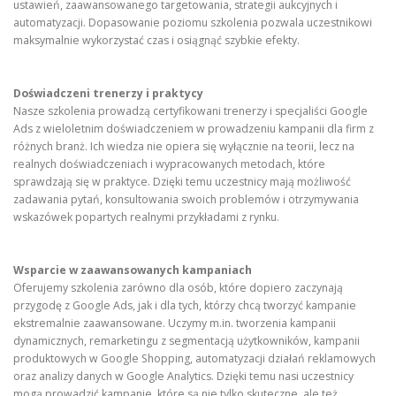
ustawień, zaawansowanego targetowania, strategii aukcyjnych i
automatyzacji. Dopasowanie poziomu szkolenia pozwala uczestnikowi
maksymalnie wykorzystać czas i osiągnąć szybkie efekty.
Doświadczeni trenerzy i praktycy
Nasze szkolenia prowadzą certyfikowani trenerzy i specjaliści Google
Ads z wieloletnim doświadczeniem w prowadzeniu kampanii dla firm z
różnych branż. Ich wiedza nie opiera się wyłącznie na teorii, lecz na
realnych doświadczeniach i wypracowanych metodach, które
sprawdzają się w praktyce. Dzięki temu uczestnicy mają możliwość
zadawania pytań, konsultowania swoich problemów i otrzymywania
wskazówek popartych realnymi przykładami z rynku.
Wsparcie w zaawansowanych kampaniach
Oferujemy szkolenia zarówno dla osób, które dopiero zaczynają
przygodę z Google Ads, jak i dla tych, którzy chcą tworzyć kampanie
ekstremalnie zaawansowane. Uczymy m.in. tworzenia kampanii
dynamicznych, remarketingu z segmentacją użytkowników, kampanii
produktowych w Google Shopping, automatyzacji działań reklamowych
oraz analizy danych w Google Analytics. Dzięki temu nasi uczestnicy
mogą prowadzić kampanie, które są nie tylko skuteczne, ale też