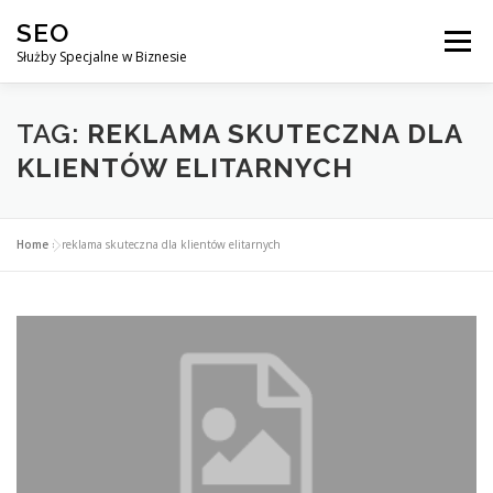
Przejdź
SEO
do
Menu
treści
Służby Specjalne w Biznesie
AGENCJA SEO
CO ZYSKUJESZ ?
TAG:
REKLAMA SKUTECZNA DLA
KLIENTÓW ELITARNYCH
DLACZEGO WARTO?
KURSY
BLOG
SKLEP
Home
»
reklama skuteczna dla klientów elitarnych
KONTAKT