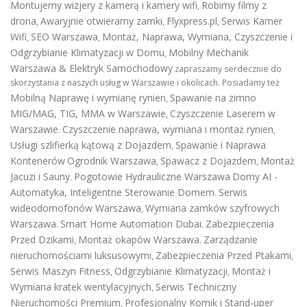
Montujemy wizjery z kamerą i kamery wifi
Robimy filmy z
,
drona
Awaryjnie otwieramy zamki
Flyxpress.pl
Serwis Kamer
,
,
,
Wifi
SEO Warszawa
Montaż, Naprawa, Wymiana, Czyszczenie i
,
,
Odgrzybianie Klimatyzacji w Domu
Mobilny Mechanik
,
Warszawa & Elektryk Samochodowy
zapraszamy serdecznie do
skorzystania z naszych usług w Warszawie i okolicach. Posiadamy też
Mobilną Naprawę i wymianę rynien
Spawanie na zimno
,
MIG/MAG, TIG, MMA w Warszawie
Czyszczenie Laserem w
,
Warszawie
Czyszczenie naprawa, wymiana i montaż rynien
.
,
Usługi szlifierką kątową z Dojazdem
Spawanie i Naprawa
,
Kontenerów
Ogrodnik Warszawa
Spawacz z Dojazdem
Montaż
,
,
Jacuzi i Sauny
Pogotowie Hydrauliczne Warszawa
Domy AI -
.
Automatyka, Inteligentne Sterowanie Domem
Serwis
.
wideodomofonów Warszawa
Wymiana zamków szyfrowych
,
Warszawa
Smart Home Automation Dubai
Zabezpieczenia
.
.
Przed Dzikami
Montaż okapów Warszawa
Zarządzanie
,
.
nieruchomościami luksusowymi
Zabezpieczenia Przed Ptakami
,
,
Serwis Maszyn Fitness
Odgrzybianie Klimatyzacji
Montaż i
,
,
Wymiana kratek wentylacyjnych
Serwis Techniczny
,
Nieruchomości Premium
Profesjonalny Komik i Stand-uper
,