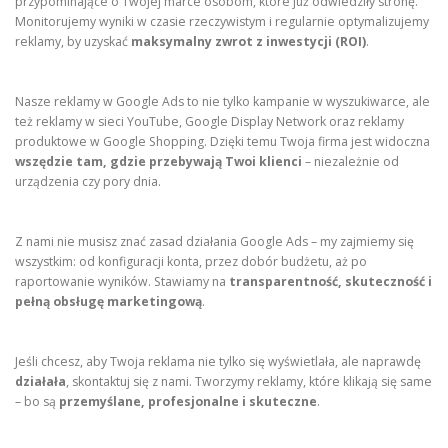
przypominające o Twojej marce osobom, które już odwiedziły stronę.
Monitorujemy wyniki w czasie rzeczywistym i regularnie optymalizujemy
reklamy, by uzyskać
maksymalny zwrot z inwestycji (ROI)
.
Nasze reklamy w Google Ads to nie tylko kampanie w wyszukiwarce, ale
też reklamy w sieci YouTube, Google Display Network oraz reklamy
produktowe w Google Shopping. Dzięki temu Twoja firma jest widoczna
wszędzie tam, gdzie przebywają Twoi klienci
– niezależnie od
urządzenia czy pory dnia.
Z nami nie musisz znać zasad działania Google Ads – my zajmiemy się
wszystkim: od konfiguracji konta, przez dobór budżetu, aż po
raportowanie wyników. Stawiamy na
transparentność, skuteczność i
pełną obsługę marketingową
.
Jeśli chcesz, aby Twoja reklama nie tylko się wyświetlała, ale naprawdę
działała
, skontaktuj się z nami. Tworzymy reklamy, które klikają się same
– bo są
przemyślane, profesjonalne i skuteczne
.