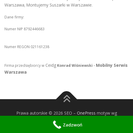
Warszawa
Montujemy Suszarki w Warszawie
,
.
Dane firmy:
Numer NIP 8792446683
Numer REGON 021161238
Ceidg
Mobilny Serwis
Firma przedsiębiorcy w
Konrad Wiśniewski -
Warszawa
Prawa autorskie © 2026 SEO
–
OnePress
motyw wg
FameThemes
Zadzwoń