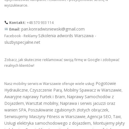
wyszukiwarce.
Kontakt:
+48 570 933 114
pan.konradwisniewski@gmail.com
Email:
Szkolenia adwords Warszawa -
Facebook - Reklamy
sluzbyspecjalne.net
Zobacz, jak skutecznie reklamować swoją firmę w Google i zdobywać
realnych klientów!
Pogotowie
Nasz mobilny serwis w Warszawie oferuje wiele usług:
Hydrauliczne
Czyszczenie Parą
Mobilny Spawacz w Warszawie
,
,
,
Awaryjne naprawy Furtek i Bram
Naprawy Samochodów z
,
Dojazdem
Warsztat mobilny
Naprawa i serwis jacuzzi oraz
,
,
wanien SPA
Poszukiwanie zgubionych złotych obrączek
,
,
Serwisujemy Maszyny Fitness w Warszawie
Agencja SEO
Taxi
,
,
,
Usługi elektryka samochodowego z dojazdem
,
Montujemy płyty