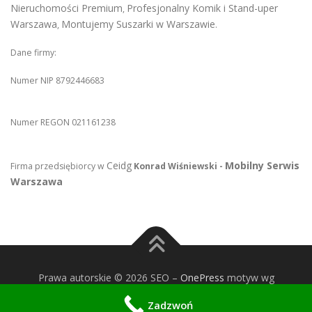
Nieruchomości Premium
Profesjonalny Komik i Stand-uper
,
Warszawa
Montujemy Suszarki w Warszawie
,
.
Dane firmy:
Numer NIP 8792446683
Numer REGON 021161238
Ceidg
Mobilny Serwis
Firma przedsiębiorcy w
Konrad Wiśniewski -
Warszawa
Prawa autorskie © 2026 SEO
–
OnePress
motyw wg
FameThemes
Zadzwoń