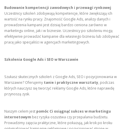
Budowanie kompetencji zawodowych i przewagi rynkowej
Uczestnicy szkoleń zdobywają kompetencje, które zwiększają ich
wartość na rynku pracy. Znajomość Google Ads, analizy danych i
prowadzenia kampanii jest dzisiaj bardzo ceniona zarówno w
marketingu online, jak i w biznesie. Uczestnicy po szkoleniu mogą
efektywnie prowadzić kampanie dla własnego biznesu lub zdobywać
pracę jako specjaliści w agencjach marketingowych.
Szkolenia Google Ads i SEO w Warszawie
Szukasz skutecznych szkoleń z Google Ads, SEO i pozycjonowania w
Warszawie? Oferujemy
tanie i praktyczne warsztaty
, podczas
których nauczysz się tworzyć reklamy Google Ads, które naprawdę
przynoszą zysk.
Naszym celem jest
pomóc Ci osiągnąć sukces w marketingu
internetowym
bez ryzyka oszustwa czy przepalania budżetu.
Prowadzimy zajęcia praktyczne, które pokazują, jak krok po kroku
optymalizować kampanie reklamowe i pozycjonować stronę w