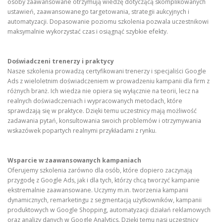
osoby zaawansowane otrzymują wiedzę dotyczącą skomplikowanych
ustawień, zaawansowanego targetowania, strategii aukcyjnych i
automatyzacji. Dopasowanie poziomu szkolenia pozwala uczestnikowi
maksymalnie wykorzystać czas i osiągnąć szybkie efekty.
Doświadczeni trenerzy i praktycy
Nasze szkolenia prowadzą certyfikowani trenerzy i specjaliści Google
Ads z wieloletnim doświadczeniem w prowadzeniu kampanii dla firm z
różnych branż. Ich wiedza nie opiera się wyłącznie na teorii, lecz na
realnych doświadczeniach i wypracowanych metodach, które
sprawdzają się w praktyce. Dzięki temu uczestnicy mają możliwość
zadawania pytań, konsultowania swoich problemów i otrzymywania
wskazówek popartych realnymi przykładami z rynku.
Wsparcie w zaawansowanych kampaniach
Oferujemy szkolenia zarówno dla osób, które dopiero zaczynają
przygodę z Google Ads, jak i dla tych, którzy chcą tworzyć kampanie
ekstremalnie zaawansowane. Uczymy m.in. tworzenia kampanii
dynamicznych, remarketingu z segmentacją użytkowników, kampanii
produktowych w Google Shopping, automatyzacji działań reklamowych
oraz analizy danych w Google Analytics. Dzięki temu nasi uczestnicy