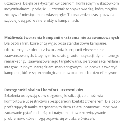
uczestnika. Dzięki praktycznym ćwiczeniom, konkretnym wskazówkom i
indywidualnemu podejściu uczestnik zdobywa wiedzę, którą mógłby
zdobywać miesiącami na własną rękę. To oszczędza czas i pozwala
szybciej osiągać realne efekty w kampaniach.
Możliwość tworzenia kampanii ekstremalnie zaawansowanych
Dla osób i firm, które chcą wyjść poza standardowe kampanie,
oferujemy szkolenia z tworzenia kampanii
ekstremalnie
zaawansowanych. Uczymy m.in. strategii automatyzacji, dynamicznego
remarketingu, zaawansowanego targetowania, personalizacji reklam i
integracji z innymi narzędziami marketingowymi. To pozwala tworzyć
kampanie, które są technologicznie nowoczesne i bardzo efektywne.
Dostępność lokalna i komfort uczestników
Szkolenia odbywają się w dogodnej lokalizacji, co umożliwia
komfortowe uczestnictwo i bezpośredni kontakt z trenerem. Dla osób
preferujących naukę stacjonarną to duża zaleta, ponieważ umożliwia
zadawanie pytań na bieżąco i natychmiastowe rozwiązywanie
problemów, które mogą pojawić się w trakcie ćwiczeń.