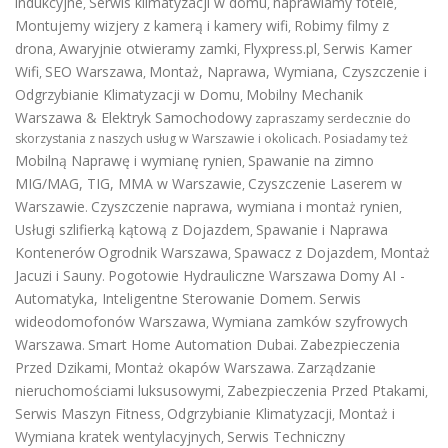
indukcyjne
Serwis klimatyzacji w domu
naprawiamy fotele
,
,
,
Montujemy wizjery z kamerą i kamery wifi
Robimy filmy z
,
drona
Awaryjnie otwieramy zamki
Flyxpress.pl
Serwis Kamer
,
,
,
Wifi
SEO Warszawa
Montaż, Naprawa, Wymiana, Czyszczenie i
,
,
Odgrzybianie Klimatyzacji w Domu
Mobilny Mechanik
,
Warszawa & Elektryk Samochodowy
zapraszamy serdecznie do
skorzystania z naszych usług w Warszawie i okolicach. Posiadamy też
Mobilną Naprawę i wymianę rynien
Spawanie na zimno
,
MIG/MAG, TIG, MMA w Warszawie
Czyszczenie Laserem w
,
Warszawie
Czyszczenie naprawa, wymiana i montaż rynien
.
,
Usługi szlifierką kątową z Dojazdem
Spawanie i Naprawa
,
Kontenerów
Ogrodnik Warszawa
Spawacz z Dojazdem
Montaż
,
,
Jacuzi i Sauny
Pogotowie Hydrauliczne Warszawa
Domy AI -
.
Automatyka, Inteligentne Sterowanie Domem
Serwis
.
wideodomofonów Warszawa
Wymiana zamków szyfrowych
,
Warszawa
Smart Home Automation Dubai
Zabezpieczenia
.
.
Przed Dzikami
Montaż okapów Warszawa
Zarządzanie
,
.
nieruchomościami luksusowymi
Zabezpieczenia Przed Ptakami
,
,
Serwis Maszyn Fitness
Odgrzybianie Klimatyzacji
Montaż i
,
,
Wymiana kratek wentylacyjnych
Serwis Techniczny
,