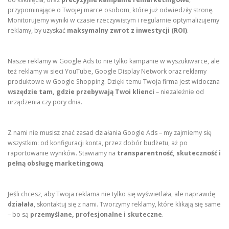
przypominające o Twojej marce osobom, które już odwiedziły stronę.
Monitorujemy wyniki w czasie rzeczywistym i regularnie optymalizujemy
reklamy, by uzyskać
maksymalny zwrot z inwestycji (ROI)
.
Nasze reklamy w Google Ads to nie tylko kampanie w wyszukiwarce, ale
też reklamy w sieci YouTube, Google Display Network oraz reklamy
produktowe w Google Shopping. Dzięki temu Twoja firma jest widoczna
wszędzie tam, gdzie przebywają Twoi klienci
– niezależnie od
urządzenia czy pory dnia.
Z nami nie musisz znać zasad działania Google Ads – my zajmiemy się
wszystkim: od konfiguracji konta, przez dobór budżetu, aż po
raportowanie wyników. Stawiamy na
transparentność, skuteczność i
pełną obsługę marketingową
.
Jeśli chcesz, aby Twoja reklama nie tylko się wyświetlała, ale naprawdę
działała
, skontaktuj się z nami. Tworzymy reklamy, które klikają się same
– bo są
przemyślane, profesjonalne i skuteczne
.