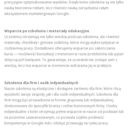
precyzyjne optymalizowanie wyników. Dzięki temu szkolenia są nie tylko
nauką tworzenia reklam, lecz również nauką zarządzania całym
ekosystemem marketingowym Google.
Wsparcie po szkoleniu i materiały edukacyjne
Uczestnicy otrzymują nie tylko wiedzę podczas szkolenia, ale również
materiały, checklisty i gotowe szablony, które mogą wykorzystywać w
codziennej pracy. Dodatkowo oferujemy wsparcie po zakończeniu
kursu — możliwość konsultacji z trenerem w razie problemów lub pytań
dotyczących kampanii. To gwarantuje, że uczestnik nie zostaje sam z
wiedzą, lecz ma wsparcie w momencie wdrażania jej w praktyce.
Szkolenia dla firm i osób indywidualnych
Nasze szkolenia są elastyczne i dostępne zarówno dla firm, które chcą
wyszkolić swoje zespoły, jak i dla osób indywidualnych. Szkolenia dla
firm mogą być prowadzone w formie grupowej lub indywidualnej,
dostosowane do specyfiki branży i celów biznesowych firmy. Osoby
indywidualne z kolei otrzymują pełne wsparcie w nauce od podstaw lub
na poziomie zaawansowanym, co pozwala szybko podnieść
kompetencje w Google Ads i zdobyć przewagę na rynku pracy.