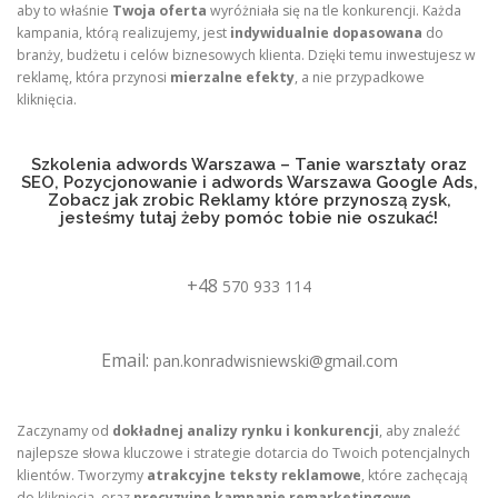
aby to właśnie
Twoja oferta
wyróżniała się na tle konkurencji. Każda
kampania, którą realizujemy, jest
indywidualnie dopasowana
do
branży, budżetu i celów biznesowych klienta. Dzięki temu inwestujesz w
reklamę, która przynosi
mierzalne efekty
, a nie przypadkowe
kliknięcia.
Szkolenia adwords Warszawa – Tanie warsztaty oraz
SEO, Pozycjonowanie i adwords Warszawa Google Ads,
Zobacz jak zrobic Reklamy które przynoszą zysk,
jesteśmy tutaj żeby pomóc tobie nie oszukać!
+48
570 933 114
Email:
pan.konradwisniewski@gmail.com
Zaczynamy od
dokładnej analizy rynku i konkurencji
, aby znaleźć
najlepsze słowa kluczowe i strategie dotarcia do Twoich potencjalnych
klientów. Tworzymy
atrakcyjne teksty reklamowe
, które zachęcają
do kliknięcia, oraz
precyzyjne kampanie remarketingowe
,