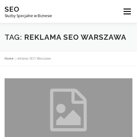
Przejdź
SEO
do
Menu
treści
Służby Specjalne w Biznesie
AGENCJA SEO
CO ZYSKUJESZ ?
TAG:
REKLAMA SEO WARSZAWA
DLACZEGO WARTO?
KURSY
BLOG
SKLEP
Home
»
reklama SEO Warszawa
KONTAKT