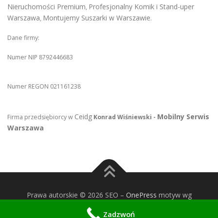
Nieruchomości Premium
Profesjonalny Komik i Stand-uper
,
Warszawa
Montujemy Suszarki w Warszawie
,
.
Dane firmy:
Numer NIP 8792446683
Numer REGON 021161238
Ceidg
Mobilny Serwis
Firma przedsiębiorcy w
Konrad Wiśniewski -
Warszawa
Prawa autorskie © 2026 SEO
–
OnePress
motyw wg
FameThemes
Zadzwoń