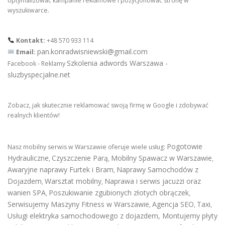
optymalizować kampanie reklamowe i pozycjonować stronę w
wyszukiwarce.
Kontakt:
+48 570 933 114
pan.konradwisniewski@gmail.com
Email:
Szkolenia adwords Warszawa -
Facebook - Reklamy
sluzbyspecjalne.net
Zobacz, jak skutecznie reklamować swoją firmę w Google i zdobywać
realnych klientów!
Pogotowie
Nasz mobilny serwis w Warszawie oferuje wiele usług:
Hydrauliczne
Czyszczenie Parą
Mobilny Spawacz w Warszawie
,
,
,
Awaryjne naprawy Furtek i Bram
Naprawy Samochodów z
,
Dojazdem
Warsztat mobilny
Naprawa i serwis jacuzzi oraz
,
,
wanien SPA
Poszukiwanie zgubionych złotych obrączek
,
,
Serwisujemy Maszyny Fitness w Warszawie
Agencja SEO
Taxi
,
,
,
Usługi elektryka samochodowego z dojazdem
,
Montujemy płyty