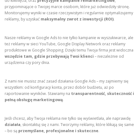
do kliknięcia, oraz
precyzyjne kampanie remarketingowe
,
przypominające o Twojej marce osobom, które już odwiedziły stronę.
Monitorujemy wyniki w czasie rzeczywistym i regularnie optymalizujemy
reklamy, by uzyskać
maksymalny zwrot z inwestycji (ROI)
.
Nasze reklamy w Google Ads to nie tylko kampanie w wyszukiwarce, ale
też reklamy w sieci YouTube, Google Display Network oraz reklamy
produktowe w Google Shopping. Dzięki temu Twoja firma jest widoczna
wszędzie tam, gdzie przebywają Twoi klienci
– niezależnie od
urządzenia czy pory dnia.
Z nami nie musisz znać zasad działania Google Ads – my zajmiemy się
wszystkim: od konfiguracji konta, przez dobór budżetu, aż po
raportowanie wyników. Stawiamy na
transparentność, skuteczność i
pełną obsługę marketingową
.
Jeśli chcesz, aby Twoja reklama nie tylko się wyświetlała, ale naprawdę
działała
, skontaktuj się z nami. Tworzymy reklamy, które klikają się same
– bo są
przemyślane, profesjonalne i skuteczne
.