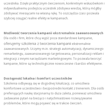
uczestnika. Dzięki praktycznym ćwiczeniom, konkretnym wskazówkom i
indywidualnemu podejściu uczestnik zdobywa wiedzę, którą mógłby
zdobywać miesiącami na własną rękę. To oszczędza czas i pozwala
szybciej osiągać realne efekty w kampaniach.
Możliwość tworzenia kampanii ekstremalnie zaawansowanych
Dla osób i firm, które chcą wyjść poza standardowe kampanie,
oferujemy szkolenia z tworzenia kampanii
ekstremalnie
zaawansowanych. Uczymy m.in. strategii automatyzacji, dynamicznego
remarketingu, zaawansowanego targetowania, personalizacji reklam i
integracji z innymi narzędziami marketingowymi. To pozwala tworzyć
kampanie, które są technologicznie nowoczesne i bardzo efektywne.
Dostępność lokalna i komfort uczestników
Szkolenia odbywają się w dogodnej lokalizacji, co umożliwia
komfortowe uczestnictwo i bezpośredni kontakt z trenerem. Dla osób
preferujących naukę stacjonarną to duża zaleta, ponieważ umożliwia
zadawanie pytań na bieżąco i natychmiastowe rozwiązywanie
problemów, które mogą pojawić się w trakcie ćwiczeń.