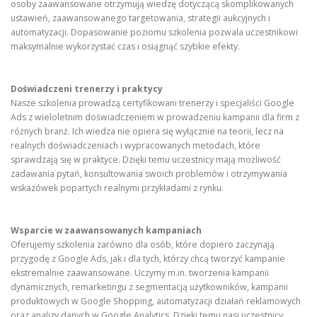
osoby zaawansowane otrzymują wiedzę dotyczącą skomplikowanych
ustawień, zaawansowanego targetowania, strategii aukcyjnych i
automatyzacji. Dopasowanie poziomu szkolenia pozwala uczestnikowi
maksymalnie wykorzystać czas i osiągnąć szybkie efekty.
Doświadczeni trenerzy i praktycy
Nasze szkolenia prowadzą certyfikowani trenerzy i specjaliści Google
Ads z wieloletnim doświadczeniem w prowadzeniu kampanii dla firm z
różnych branż. Ich wiedza nie opiera się wyłącznie na teorii, lecz na
realnych doświadczeniach i wypracowanych metodach, które
sprawdzają się w praktyce. Dzięki temu uczestnicy mają możliwość
zadawania pytań, konsultowania swoich problemów i otrzymywania
wskazówek popartych realnymi przykładami z rynku.
Wsparcie w zaawansowanych kampaniach
Oferujemy szkolenia zarówno dla osób, które dopiero zaczynają
przygodę z Google Ads, jak i dla tych, którzy chcą tworzyć kampanie
ekstremalnie zaawansowane. Uczymy m.in. tworzenia kampanii
dynamicznych, remarketingu z segmentacją użytkowników, kampanii
produktowych w Google Shopping, automatyzacji działań reklamowych
oraz analizy danych w Google Analytics. Dzięki temu nasi uczestnicy