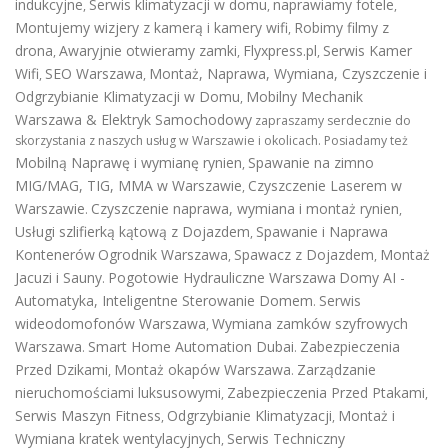
indukcyjne
Serwis klimatyzacji w domu
naprawiamy fotele
,
,
,
Montujemy wizjery z kamerą i kamery wifi
Robimy filmy z
,
drona
Awaryjnie otwieramy zamki
Flyxpress.pl
Serwis Kamer
,
,
,
Wifi
SEO Warszawa
Montaż, Naprawa, Wymiana, Czyszczenie i
,
,
Odgrzybianie Klimatyzacji w Domu
Mobilny Mechanik
,
Warszawa & Elektryk Samochodowy
zapraszamy serdecznie do
skorzystania z naszych usług w Warszawie i okolicach. Posiadamy też
Mobilną Naprawę i wymianę rynien
Spawanie na zimno
,
MIG/MAG, TIG, MMA w Warszawie
Czyszczenie Laserem w
,
Warszawie
Czyszczenie naprawa, wymiana i montaż rynien
.
,
Usługi szlifierką kątową z Dojazdem
Spawanie i Naprawa
,
Kontenerów
Ogrodnik Warszawa
Spawacz z Dojazdem
Montaż
,
,
Jacuzi i Sauny
Pogotowie Hydrauliczne Warszawa
Domy AI -
.
Automatyka, Inteligentne Sterowanie Domem
Serwis
.
wideodomofonów Warszawa
Wymiana zamków szyfrowych
,
Warszawa
Smart Home Automation Dubai
Zabezpieczenia
.
.
Przed Dzikami
Montaż okapów Warszawa
Zarządzanie
,
.
nieruchomościami luksusowymi
Zabezpieczenia Przed Ptakami
,
,
Serwis Maszyn Fitness
Odgrzybianie Klimatyzacji
Montaż i
,
,
Wymiana kratek wentylacyjnych
Serwis Techniczny
,