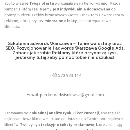
aby to właśnie
Twoja oferta
wyróżniała się na tle konkurencji. Każda
kampania, którą realizujemy, jest
indywidualnie dopasowana
do
branży, budżetu i celów biznesowych klienta. Dzięki temu inwestujesz w
reklamę, która przynosi
mierzalne efekty
, a nie przypadkowe
kliknięcia.
Szkolenia adwords Warszawa – Tanie warsztaty oraz
SEO, Pozycjonowanie i adwords Warszawa Google Ads,
Zobacz jak zrobic Reklamy które przynoszą zysk,
jesteśmy tutaj żeby pomóc tobie nie oszukać!
+48
570 933 114
Email:
pan.konradwisniewski@gmail.com
Zaczynamy od
dokładnej analizy rynku i konkurencji
, aby znaleźć
najlepsze słowa kluczowe i strategie dotarcia do Twoich potencjalnych
klientów. Tworzymy
atrakcyjne teksty reklamowe
, które zachęcają