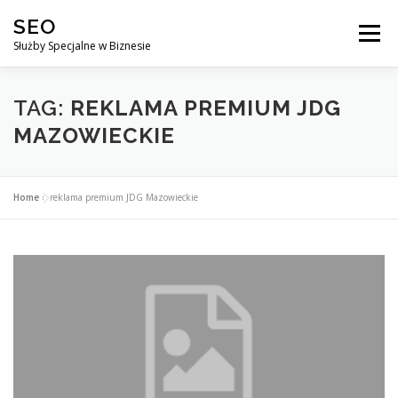
Przejdź
SEO
do
Menu
treści
Służby Specjalne w Biznesie
AGENCJA SEO
CO ZYSKUJESZ ?
TAG:
REKLAMA PREMIUM JDG
MAZOWIECKIE
DLACZEGO WARTO?
KURSY
BLOG
SKLEP
Home
»
reklama premium JDG Mazowieckie
KONTAKT