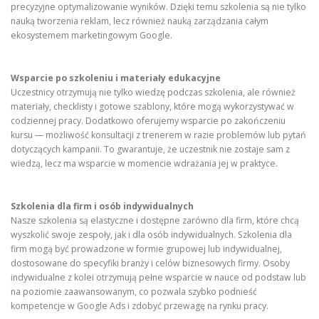
precyzyjne optymalizowanie wyników. Dzięki temu szkolenia są nie tylko
nauką tworzenia reklam, lecz również nauką zarządzania całym
ekosystemem marketingowym Google.
Wsparcie po szkoleniu i materiały edukacyjne
Uczestnicy otrzymują nie tylko wiedzę podczas szkolenia, ale również
materiały, checklisty i gotowe szablony, które mogą wykorzystywać w
codziennej pracy. Dodatkowo oferujemy wsparcie po zakończeniu
kursu — możliwość konsultacji z trenerem w razie problemów lub pytań
dotyczących kampanii. To gwarantuje, że uczestnik nie zostaje sam z
wiedzą, lecz ma wsparcie w momencie wdrażania jej w praktyce.
Szkolenia dla firm i osób indywidualnych
Nasze szkolenia są elastyczne i dostępne zarówno dla firm, które chcą
wyszkolić swoje zespoły, jak i dla osób indywidualnych. Szkolenia dla
firm mogą być prowadzone w formie grupowej lub indywidualnej,
dostosowane do specyfiki branży i celów biznesowych firmy. Osoby
indywidualne z kolei otrzymują pełne wsparcie w nauce od podstaw lub
na poziomie zaawansowanym, co pozwala szybko podnieść
kompetencje w Google Ads i zdobyć przewagę na rynku pracy.