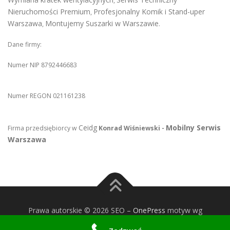
,
Nieruchomości Premium
Profesjonalny Komik i Stand-uper
,
Warszawa
Montujemy Suszarki w Warszawie
,
.
Dane firmy:
Numer NIP 8792446683
Numer REGON 021161238
Ceidg
Mobilny Serwis
Firma przedsiębiorcy w
Konrad Wiśniewski -
Warszawa
Prawa autorskie © 2026 SEO
–
OnePress
motyw wg
FameThemes