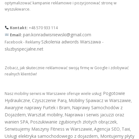
optymalizować kampanie reklamowe i pozycjonować stronę w
wyszukiwarce.
Kontakt:
+48 570 933 114
pan.konradwisniewski@gmail.com
Email:
Szkolenia adwords Warszawa -
Facebook - Reklamy
sluzbyspecjalne.net
Zobacz, jak skutecznie reklamować swoją firmę w Google i zdobywać
realnych klientów!
Pogotowie
Nasz mobilny serwis w Warszawie oferuje wiele usług:
Hydrauliczne
Czyszczenie Parą
Mobilny Spawacz w Warszawie
,
,
,
Awaryjne naprawy Furtek i Bram
Naprawy Samochodów z
,
Dojazdem
Warsztat mobilny
Naprawa i serwis jacuzzi oraz
,
,
wanien SPA
Poszukiwanie zgubionych złotych obrączek
,
,
Serwisujemy Maszyny Fitness w Warszawie
Agencja SEO
Taxi
,
,
,
Usługi elektryka samochodowego z dojazdem
,
Montujemy płyty