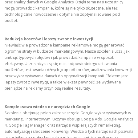
oraz analizy danych w Google Analytics. Dzięki temu nasi uczestnicy
mogą prowadzić kampanie, które są nie tylko skuteczne, ale też
technologicznie nowoczesne i optymalnie zoptymalizowane pod
budżet.
Redukcja kosztów i lepszy zwrot z inwestycji
Niewłaściwie prowadzone kampanie reklamowe mogą generować
ogromne straty w budżecie marketingowym. Nasze szkolenia uczą, jak
uniknąć typowych błędów i jak prowadzić kampanie w sposób
efektywny. Uczestnicy uczą się m.in. odpowiedniego ustawiania
budżetów, testowania różnych grup odbiorców, analizowania konwersji
oraz wykorzystywania danych do optymalizacji kampanii. Efektem jest
lepszy zwrot z inwestycji, a także większa pewność, że wydawane
pieniądze na reklamy przyniosą realne rezultaty.
Kompleksowa wiedza o narzędziach Google
Szkolenia obejmują pełen zakres narzędzi Google wykorzystywanych w
marketingu internetowym. Uczymy obsługi Google Ads, Google Analytics
4, Google Tag Manager oraz narzędzi wspierających remarketing,
automatyzację i śledzenie konwersji. Wiedza o tych narzędziach pozwala
uczestnikom na pełną kontrolę nad kampaniami, ich analizę oraz