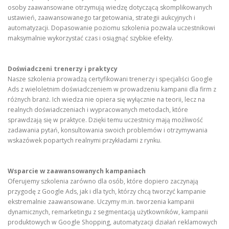
osoby zaawansowane otrzymują wiedzę dotyczącą skomplikowanych
ustawień, zaawansowanego targetowania, strategii aukcyjnych i
automatyzacji. Dopasowanie poziomu szkolenia pozwala uczestnikowi
maksymalnie wykorzystać czas i osiągnąć szybkie efekty.
Doświadczeni trenerzy i praktycy
Nasze szkolenia prowadzą certyfikowani trenerzy i specjaliści Google
Ads z wieloletnim doświadczeniem w prowadzeniu kampanii dla firm z
różnych branż. Ich wiedza nie opiera się wyłącznie na teorii, lecz na
realnych doświadczeniach i wypracowanych metodach, które
sprawdzają się w praktyce. Dzięki temu uczestnicy mają możliwość
zadawania pytań, konsultowania swoich problemów i otrzymywania
wskazówek popartych realnymi przykładami z rynku.
Wsparcie w zaawansowanych kampaniach
Oferujemy szkolenia zarówno dla osób, które dopiero zaczynają
przygodę z Google Ads, jak i dla tych, którzy chcą tworzyć kampanie
ekstremalnie zaawansowane. Uczymy m.in. tworzenia kampanii
dynamicznych, remarketingu z segmentacją użytkowników, kampanii
produktowych w Google Shopping, automatyzacji działań reklamowych