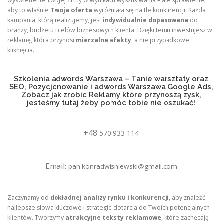
wyświetlenie Twojej firmy w wynikach wyszukiwania – ale sprawienie,
aby to właśnie
Twoja oferta
wyróżniała się na tle konkurencji. Każda
kampania, którą realizujemy, jest
indywidualnie dopasowana
do
branży, budżetu i celów biznesowych klienta. Dzięki temu inwestujesz w
reklamę, która przynosi
mierzalne efekty
, a nie przypadkowe
kliknięcia.
Szkolenia adwords Warszawa – Tanie warsztaty oraz
SEO, Pozycjonowanie i adwords Warszawa Google Ads,
Zobacz jak zrobic Reklamy które przynoszą zysk,
jesteśmy tutaj żeby pomóc tobie nie oszukać!
+48
570 933 114
Email:
pan.konradwisniewski@gmail.com
Zaczynamy od
dokładnej analizy rynku i konkurencji
, aby znaleźć
najlepsze słowa kluczowe i strategie dotarcia do Twoich potencjalnych
klientów. Tworzymy
atrakcyjne teksty reklamowe
, które zachęcają