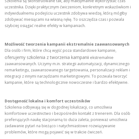
Szkolenia są skonstruowane tak, aby maksymalnie wykorzystać czas
uczestnika. Dzięki praktycznym ćwiczeniom, konkretnym wskazówkom i
indywidualnemu podejściu uczestnik zdobywa wiedzę, którą mógłby
zdobywać miesiącami na własną rękę. To oszczędza czas i pozwala
szybciej osiągać realne efekty w kampaniach.
Możliwość tworzenia kampanii ekstremalnie zaawansowanych
Dla osób i firm, które chcą wyjść poza standardowe kampanie,
oferujemy szkolenia z tworzenia kampanii
ekstremalnie
zaawansowanych. Uczymy m.in. strategii automatyzacji, dynamicznego
remarketingu, zaawansowanego targetowania, personalizacji reklam i
integracji z innymi narzędziami marketingowymi. To pozwala tworzyć
kampanie, które są technologicznie nowoczesne i bardzo efektywne.
Dostępność lokalna i komfort uczestników
Szkolenia odbywają się w dogodnej lokalizacji, co umożliwia
komfortowe uczestnictwo i bezpośredni kontakt z trenerem. Dla osób
preferujących naukę stacjonarną to duża zaleta, ponieważ umożliwia
zadawanie pytań na bieżąco i natychmiastowe rozwiązywanie
problemów, które mogą pojawić się w trakcie ćwiczeń.