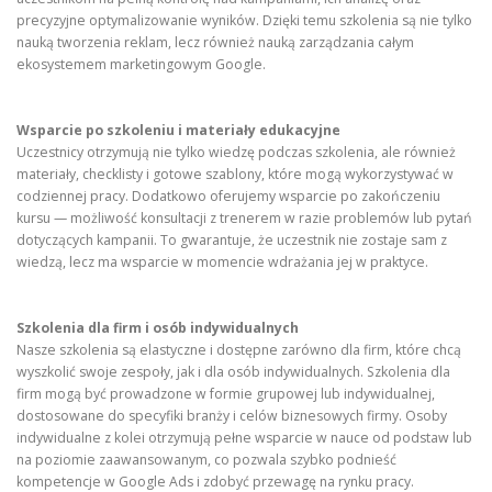
precyzyjne optymalizowanie wyników. Dzięki temu szkolenia są nie tylko
nauką tworzenia reklam, lecz również nauką zarządzania całym
ekosystemem marketingowym Google.
Wsparcie po szkoleniu i materiały edukacyjne
Uczestnicy otrzymują nie tylko wiedzę podczas szkolenia, ale również
materiały, checklisty i gotowe szablony, które mogą wykorzystywać w
codziennej pracy. Dodatkowo oferujemy wsparcie po zakończeniu
kursu — możliwość konsultacji z trenerem w razie problemów lub pytań
dotyczących kampanii. To gwarantuje, że uczestnik nie zostaje sam z
wiedzą, lecz ma wsparcie w momencie wdrażania jej w praktyce.
Szkolenia dla firm i osób indywidualnych
Nasze szkolenia są elastyczne i dostępne zarówno dla firm, które chcą
wyszkolić swoje zespoły, jak i dla osób indywidualnych. Szkolenia dla
firm mogą być prowadzone w formie grupowej lub indywidualnej,
dostosowane do specyfiki branży i celów biznesowych firmy. Osoby
indywidualne z kolei otrzymują pełne wsparcie w nauce od podstaw lub
na poziomie zaawansowanym, co pozwala szybko podnieść
kompetencje w Google Ads i zdobyć przewagę na rynku pracy.