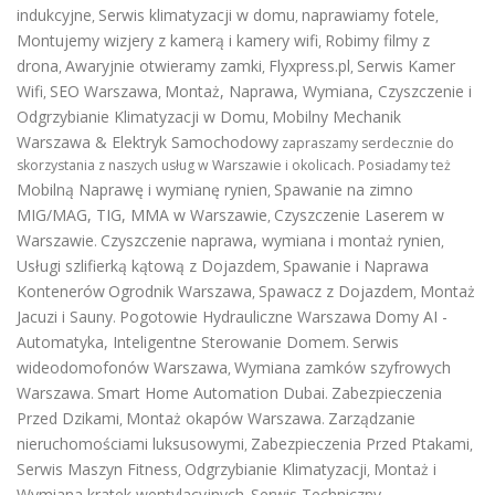
indukcyjne
Serwis klimatyzacji w domu
naprawiamy fotele
,
,
,
Montujemy wizjery z kamerą i kamery wifi
Robimy filmy z
,
drona
Awaryjnie otwieramy zamki
Flyxpress.pl
Serwis Kamer
,
,
,
Wifi
SEO Warszawa
Montaż, Naprawa, Wymiana, Czyszczenie i
,
,
Odgrzybianie Klimatyzacji w Domu
Mobilny Mechanik
,
Warszawa & Elektryk Samochodowy
zapraszamy serdecznie do
skorzystania z naszych usług w Warszawie i okolicach. Posiadamy też
Mobilną Naprawę i wymianę rynien
Spawanie na zimno
,
MIG/MAG, TIG, MMA w Warszawie
Czyszczenie Laserem w
,
Warszawie
Czyszczenie naprawa, wymiana i montaż rynien
.
,
Usługi szlifierką kątową z Dojazdem
Spawanie i Naprawa
,
Kontenerów
Ogrodnik Warszawa
Spawacz z Dojazdem
Montaż
,
,
Jacuzi i Sauny
Pogotowie Hydrauliczne Warszawa
Domy AI -
.
Automatyka, Inteligentne Sterowanie Domem
Serwis
.
wideodomofonów Warszawa
Wymiana zamków szyfrowych
,
Warszawa
Smart Home Automation Dubai
Zabezpieczenia
.
.
Przed Dzikami
Montaż okapów Warszawa
Zarządzanie
,
.
nieruchomościami luksusowymi
Zabezpieczenia Przed Ptakami
,
,
Serwis Maszyn Fitness
Odgrzybianie Klimatyzacji
Montaż i
,
,
Wymiana kratek wentylacyjnych
Serwis Techniczny