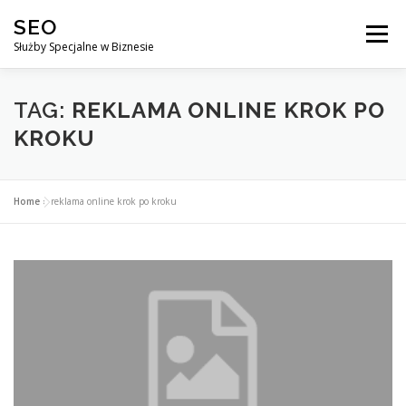
Przejdź
SEO
do
Menu
treści
Służby Specjalne w Biznesie
AGENCJA SEO
CO ZYSKUJESZ ?
TAG:
REKLAMA ONLINE KROK PO
KROKU
DLACZEGO WARTO?
KURSY
BLOG
SKLEP
Home
»
reklama online krok po kroku
KONTAKT