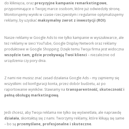
do kliknięcia, oraz
precyzyjne kampanie remarketingowe
,
przypominające o Twojej marce osobom, które już odwiedziły stronę.
Monitorujemy wyniki w czasie rzeczywistym i regularnie optymalizujemy
reklamy, by uzyskać
maksymalny zwrot z inwestycji (ROI)
.
Nasze reklamy w Google Ads to nie tylko kampanie w wyszukiwarce, ale
też reklamy w sieci YouTube, Google Display Network oraz reklamy
produktowe w Google Shopping. Dzięki temu Twoja firma jest widoczna
wszędzie tam, gdzie przebywają Twoi klienci
– niezależnie od
urządzenia czy pory dnia.
Z nami nie musisz znać zasad działania Google Ads – my zajmiemy się
wszystkim: od konfiguracji konta, przez dobór budżetu, aż po
raportowanie wyników. Stawiamy na
transparentność, skuteczność i
pełną obsługę marketingową
.
Jeśli chcesz, aby Twoja reklama nie tylko się wyświetlała, ale naprawdę
działała
, skontaktuj się z nami. Tworzymy reklamy, które klikają się same
– bo są
przemyślane, profesjonalne i skuteczne
.