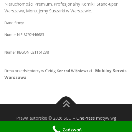
Nieruchomości Premium
Profesjonalny Komik i Stand-uper
,
Warszawa
Montujemy Suszarki w Warszawie
,
.
Dane firmy:
Numer NIP 8792446683
Numer REGON 021161238
Ceidg
Mobilny Serwis
Firma przedsiębiorcy w
Konrad Wiśniewski -
Warszawa
Prawa autorskie © 2026 SEO
–
OnePress
motyw wg
FameThemes
Zadzwoń