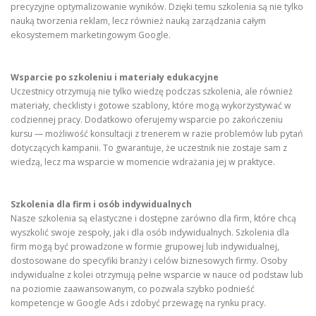
precyzyjne optymalizowanie wyników. Dzięki temu szkolenia są nie tylko
nauką tworzenia reklam, lecz również nauką zarządzania całym
ekosystemem marketingowym Google.
Wsparcie po szkoleniu i materiały edukacyjne
Uczestnicy otrzymują nie tylko wiedzę podczas szkolenia, ale również
materiały, checklisty i gotowe szablony, które mogą wykorzystywać w
codziennej pracy. Dodatkowo oferujemy wsparcie po zakończeniu
kursu — możliwość konsultacji z trenerem w razie problemów lub pytań
dotyczących kampanii. To gwarantuje, że uczestnik nie zostaje sam z
wiedzą, lecz ma wsparcie w momencie wdrażania jej w praktyce.
Szkolenia dla firm i osób indywidualnych
Nasze szkolenia są elastyczne i dostępne zarówno dla firm, które chcą
wyszkolić swoje zespoły, jak i dla osób indywidualnych. Szkolenia dla
firm mogą być prowadzone w formie grupowej lub indywidualnej,
dostosowane do specyfiki branży i celów biznesowych firmy. Osoby
indywidualne z kolei otrzymują pełne wsparcie w nauce od podstaw lub
na poziomie zaawansowanym, co pozwala szybko podnieść
kompetencje w Google Ads i zdobyć przewagę na rynku pracy.