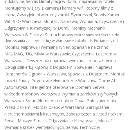
indukcyjne
Serwis klimatyzacji w domu
naprawiamy fotele
,
,
,
Montujemy wizjery z kamerą i kamery wifi
Robimy filmy z
,
drona
Awaryjnie otwieramy zamki
Flyxpress.pl
Serwis Kamer
,
,
,
Wifi
SEO Warszawa
Montaż, Naprawa, Wymiana, Czyszczenie i
,
,
Odgrzybianie Klimatyzacji w Domu
Mobilny Mechanik
,
Warszawa & Elektryk Samochodowy
zapraszamy serdecznie do
skorzystania z naszych usług w Warszawie i okolicach. Posiadamy też
Mobilną Naprawę i wymianę rynien
Spawanie na zimno
,
MIG/MAG, TIG, MMA w Warszawie
Czyszczenie Laserem w
,
Warszawie
Czyszczenie naprawa, wymiana i montaż rynien
.
,
Usługi szlifierką kątową z Dojazdem
Spawanie i Naprawa
,
Kontenerów
Ogrodnik Warszawa
Spawacz z Dojazdem
Montaż
,
,
Jacuzi i Sauny
Pogotowie Hydrauliczne Warszawa
Domy AI -
.
Automatyka, Inteligentne Sterowanie Domem
Serwis
.
wideodomofonów Warszawa
Wymiana zamków szyfrowych
,
Warszawa
Smart Home Automation Dubai
Zabezpieczenia
.
.
Przed Dzikami
Montaż okapów Warszawa
Zarządzanie
,
.
nieruchomościami luksusowymi
Zabezpieczenia Przed Ptakami
,
,
Serwis Maszyn Fitness
Odgrzybianie Klimatyzacji
Montaż i
,
,
Wymiana kratek wentylacyjnych
Serwis Techniczny
,