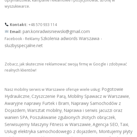
optymalizować kampanie reklamowe i pozycjonować stronę w
wyszukiwarce.
Kontakt:
+48 570 933 114
pan.konradwisniewski@gmail.com
Email:
Szkolenia adwords Warszawa -
Facebook - Reklamy
sluzbyspecjalne.net
Zobacz, jak skutecznie reklamować swoją firmę w Google i zdobywać
realnych klientów!
Pogotowie
Nasz mobilny serwis w Warszawie oferuje wiele usług:
Hydrauliczne
Czyszczenie Parą
Mobilny Spawacz w Warszawie
,
,
,
Awaryjne naprawy Furtek i Bram
Naprawy Samochodów z
,
Dojazdem
Warsztat mobilny
Naprawa i serwis jacuzzi oraz
,
,
wanien SPA
Poszukiwanie zgubionych złotych obrączek
,
,
Serwisujemy Maszyny Fitness w Warszawie
Agencja SEO
Taxi
,
,
,
Usługi elektryka samochodowego z dojazdem
,
Montujemy płyty