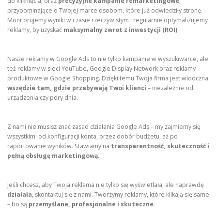
do kliknięcia, oraz
precyzyjne kampanie remarketingowe
,
przypominające o Twojej marce osobom, które już odwiedziły stronę.
Monitorujemy wyniki w czasie rzeczywistym i regularnie optymalizujemy
reklamy, by uzyskać
maksymalny zwrot z inwestycji (ROI)
.
Nasze reklamy w Google Ads to nie tylko kampanie w wyszukiwarce, ale
też reklamy w sieci YouTube, Google Display Network oraz reklamy
produktowe w Google Shopping. Dzięki temu Twoja firma jest widoczna
wszędzie tam, gdzie przebywają Twoi klienci
– niezależnie od
urządzenia czy pory dnia.
Z nami nie musisz znać zasad działania Google Ads – my zajmiemy się
wszystkim: od konfiguracji konta, przez dobór budżetu, aż po
raportowanie wyników. Stawiamy na
transparentność, skuteczność i
pełną obsługę marketingową
.
Jeśli chcesz, aby Twoja reklama nie tylko się wyświetlała, ale naprawdę
działała
, skontaktuj się z nami. Tworzymy reklamy, które klikają się same
– bo są
przemyślane, profesjonalne i skuteczne
.