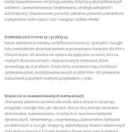
osoby zaawansowane otrzymują wiedzę dotyczącą skomplikowanych
ustawień, zaawansowanego targetowania, strategii aukcyjnych i
automatyzacji. Dopasowanie poziomu szkolenia pozwala uczestnikowi
maksymalnie wykorzystać czas i osiągnąć szybkie efekty.
Doświadczeni trenerzy i praktycy
Nasze szkolenia prowadzą certyfikowani trenerzy i specjaliści Google
Ads z wieloletnim doświadczeniem w prowadzeniu kampanii dla firm z
różnych branż. Ich wiedza nie opiera się wyłącznie na teorii, lecz na
realnych doświadczeniach i wypracowanych metodach, które
sprawdzają się w praktyce. Dzięki temu uczestnicy mają możliwość
zadawania pytań, konsultowania swoich problemów i otrzymywania
wskazówek popartych realnymi przykładami z rynku.
Wsparcie w zaawansowanych kampaniach
Oferujemy szkolenia zarówno dla osób, które dopiero zaczynają
przygodę z Google Ads, jak i dla tych, którzy chcą tworzyć kampanie
ekstremalnie zaawansowane. Uczymy m.in. tworzenia kampanii
dynamicznych, remarketingu z segmentacją użytkowników, kampanii
produktowych w Google Shopping, automatyzacji działań reklamowych
oraz analizy danych w Google Analytics. Dzięki temu nasi uczestnicy