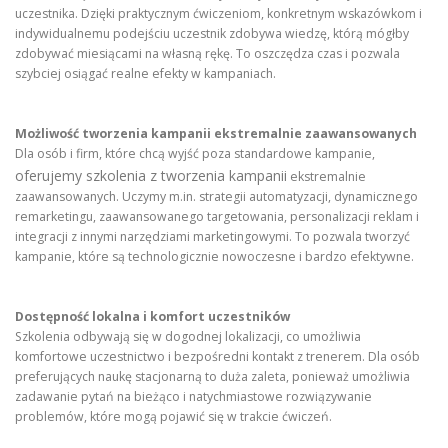
uczestnika. Dzięki praktycznym ćwiczeniom, konkretnym wskazówkom i
indywidualnemu podejściu uczestnik zdobywa wiedzę, którą mógłby
zdobywać miesiącami na własną rękę. To oszczędza czas i pozwala
szybciej osiągać realne efekty w kampaniach.
Możliwość tworzenia kampanii ekstremalnie zaawansowanych
Dla osób i firm, które chcą wyjść poza standardowe kampanie,
oferujemy szkolenia z tworzenia kampanii
ekstremalnie
zaawansowanych. Uczymy m.in. strategii automatyzacji, dynamicznego
remarketingu, zaawansowanego targetowania, personalizacji reklam i
integracji z innymi narzędziami marketingowymi. To pozwala tworzyć
kampanie, które są technologicznie nowoczesne i bardzo efektywne.
Dostępność lokalna i komfort uczestników
Szkolenia odbywają się w dogodnej lokalizacji, co umożliwia
komfortowe uczestnictwo i bezpośredni kontakt z trenerem. Dla osób
preferujących naukę stacjonarną to duża zaleta, ponieważ umożliwia
zadawanie pytań na bieżąco i natychmiastowe rozwiązywanie
problemów, które mogą pojawić się w trakcie ćwiczeń.