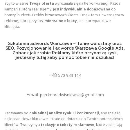
aby to właśnie
Twoja oferta
wyróżniała się na tle konkurencji. Każda
kampania, którą realizujemy, jest
indywidualnie dopasowana
do
branży, budżetu i celów biznesowych klienta. Dzięki temu inwestujesz w
reklamę, która przynosi
mierzalne efekty
, a nie przypadkowe
kliknięcia.
Szkolenia adwords Warszawa – Tanie warsztaty oraz
SEO, Pozycjonowanie i adwords Warszawa Google Ads,
Zobacz jak zrobic Reklamy które przynoszą zysk,
jesteśmy tutaj żeby pomóc tobie nie oszukać!
+48
570 933 114
Email:
pan.konradwisniewski@gmail.com
Zaczynamy od
dokładnej analizy rynku i konkurencji
, aby znaleźć
najlepsze słowa kluczowe i strategie dotarcia do Twoich potencjalnych
klientów. Tworzymy
atrakcyjne teksty reklamowe
, które zachęcają