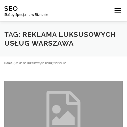
Przejdź
SEO
do
Menu
treści
Służby Specjalne w Biznesie
AGENCJA SEO
CO ZYSKUJESZ ?
TAG:
REKLAMA LUKSUSOWYCH
USŁUG WARSZAWA
DLACZEGO WARTO?
KURSY
BLOG
SKLEP
Home
»
reklama luksusowych usług Warszawa
KONTAKT