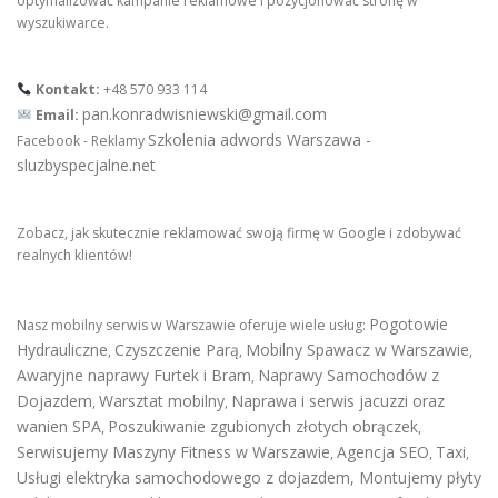
optymalizować kampanie reklamowe i pozycjonować stronę w
wyszukiwarce.
Kontakt:
+48 570 933 114
pan.konradwisniewski@gmail.com
Email:
Szkolenia adwords Warszawa -
Facebook - Reklamy
sluzbyspecjalne.net
Zobacz, jak skutecznie reklamować swoją firmę w Google i zdobywać
realnych klientów!
Pogotowie
Nasz mobilny serwis w Warszawie oferuje wiele usług:
Hydrauliczne
Czyszczenie Parą
Mobilny Spawacz w Warszawie
,
,
,
Awaryjne naprawy Furtek i Bram
Naprawy Samochodów z
,
Dojazdem
Warsztat mobilny
Naprawa i serwis jacuzzi oraz
,
,
wanien SPA
Poszukiwanie zgubionych złotych obrączek
,
,
Serwisujemy Maszyny Fitness w Warszawie
Agencja SEO
Taxi
,
,
,
Usługi elektryka samochodowego z dojazdem
,
Montujemy płyty