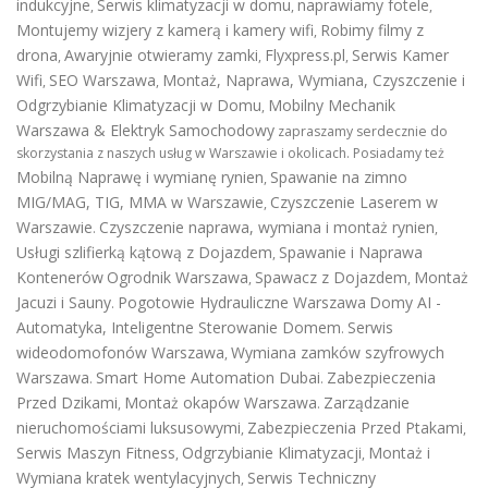
indukcyjne
Serwis klimatyzacji w domu
naprawiamy fotele
,
,
,
Montujemy wizjery z kamerą i kamery wifi
Robimy filmy z
,
drona
Awaryjnie otwieramy zamki
Flyxpress.pl
Serwis Kamer
,
,
,
Wifi
SEO Warszawa
Montaż, Naprawa, Wymiana, Czyszczenie i
,
,
Odgrzybianie Klimatyzacji w Domu
Mobilny Mechanik
,
Warszawa & Elektryk Samochodowy
zapraszamy serdecznie do
skorzystania z naszych usług w Warszawie i okolicach. Posiadamy też
Mobilną Naprawę i wymianę rynien
Spawanie na zimno
,
MIG/MAG, TIG, MMA w Warszawie
Czyszczenie Laserem w
,
Warszawie
Czyszczenie naprawa, wymiana i montaż rynien
.
,
Usługi szlifierką kątową z Dojazdem
Spawanie i Naprawa
,
Kontenerów
Ogrodnik Warszawa
Spawacz z Dojazdem
Montaż
,
,
Jacuzi i Sauny
Pogotowie Hydrauliczne Warszawa
Domy AI -
.
Automatyka, Inteligentne Sterowanie Domem
Serwis
.
wideodomofonów Warszawa
Wymiana zamków szyfrowych
,
Warszawa
Smart Home Automation Dubai
Zabezpieczenia
.
.
Przed Dzikami
Montaż okapów Warszawa
Zarządzanie
,
.
nieruchomościami luksusowymi
Zabezpieczenia Przed Ptakami
,
,
Serwis Maszyn Fitness
Odgrzybianie Klimatyzacji
Montaż i
,
,
Wymiana kratek wentylacyjnych
Serwis Techniczny
,