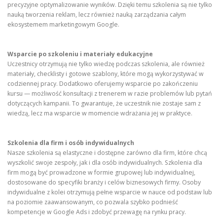
precyzyjne optymalizowanie wyników. Dzięki temu szkolenia są nie tylko
nauką tworzenia reklam, lecz również nauką zarządzania całym
ekosystemem marketingowym Google.
Wsparcie po szkoleniu i materiały edukacyjne
Uczestnicy otrzymują nie tylko wiedzę podczas szkolenia, ale również
materiały, checklisty i gotowe szablony, które mogą wykorzystywać w
codziennej pracy. Dodatkowo oferujemy wsparcie po zakończeniu
kursu — możliwość konsultacji z trenerem w razie problemów lub pytań
dotyczących kampanii. To gwarantuje, że uczestnik nie zostaje sam z
wiedzą, lecz ma wsparcie w momencie wdrażania jej w praktyce.
Szkolenia dla firm i osób indywidualnych
Nasze szkolenia są elastyczne i dostępne zarówno dla firm, które chcą
wyszkolić swoje zespoły, jak i dla osób indywidualnych. Szkolenia dla
firm mogą być prowadzone w formie grupowej lub indywidualnej,
dostosowane do specyfiki branży i celów biznesowych firmy. Osoby
indywidualne z kolei otrzymują pełne wsparcie w nauce od podstaw lub
na poziomie zaawansowanym, co pozwala szybko podnieść
kompetencje w Google Ads i zdobyć przewagę na rynku pracy.