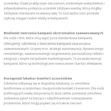
uczestnika. Dzięki praktycznym ćwiczeniom, konkretnym wskazówkom i
indywidualnemu podejściu uczestnik zdobywa wiedzę, którą mógłby
zdobywać miesiącami na własną rękę. To oszczędza czas i pozwala
szybciej osiągać realne efekty w kampaniach.
Możliwość tworzenia kampanii ekstremalnie zaawansowanych
Dla osób i firm, które chcą wyjść poza standardowe kampanie,
oferujemy szkolenia z tworzenia kampanii
ekstremalnie
zaawansowanych. Uczymy m.in. strategii automatyzacji, dynamicznego
remarketingu, zaawansowanego targetowania, personalizacji reklam i
integracji z innymi narzędziami marketingowymi. To pozwala tworzyć
kampanie, które są technologicznie nowoczesne i bardzo efektywne.
Dostępność lokalna i komfort uczestników
Szkolenia odbywają się w dogodnej lokalizacji, co umożliwia
komfortowe uczestnictwo i bezpośredni kontakt z trenerem. Dla osób
preferujących naukę stacjonarną to duża zaleta, ponieważ umożliwia
zadawanie pytań na bieżąco i natychmiastowe rozwiązywanie
problemów, które mogą pojawić się w trakcie ćwiczeń.