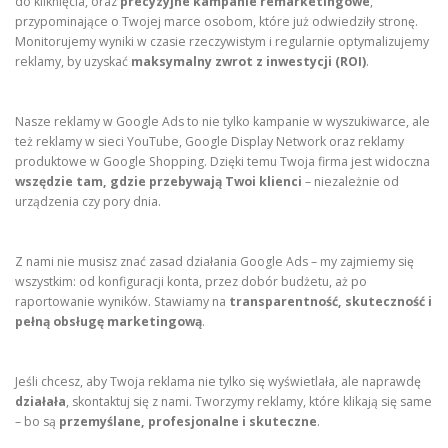
do kliknięcia, oraz
precyzyjne kampanie remarketingowe
,
przypominające o Twojej marce osobom, które już odwiedziły stronę.
Monitorujemy wyniki w czasie rzeczywistym i regularnie optymalizujemy
reklamy, by uzyskać
maksymalny zwrot z inwestycji (ROI)
.
Nasze reklamy w Google Ads to nie tylko kampanie w wyszukiwarce, ale
też reklamy w sieci YouTube, Google Display Network oraz reklamy
produktowe w Google Shopping. Dzięki temu Twoja firma jest widoczna
wszędzie tam, gdzie przebywają Twoi klienci
– niezależnie od
urządzenia czy pory dnia.
Z nami nie musisz znać zasad działania Google Ads – my zajmiemy się
wszystkim: od konfiguracji konta, przez dobór budżetu, aż po
raportowanie wyników. Stawiamy na
transparentność, skuteczność i
pełną obsługę marketingową
.
Jeśli chcesz, aby Twoja reklama nie tylko się wyświetlała, ale naprawdę
działała
, skontaktuj się z nami. Tworzymy reklamy, które klikają się same
– bo są
przemyślane, profesjonalne i skuteczne
.