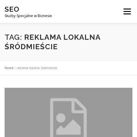
Przejdź
SEO
do
Menu
treści
Służby Specjalne w Biznesie
AGENCJA SEO
CO ZYSKUJESZ ?
TAG:
REKLAMA LOKALNA
ŚRÓDMIEŚCIE
DLACZEGO WARTO?
KURSY
BLOG
SKLEP
Home
»
reklama lokalna Śródmieście
KONTAKT