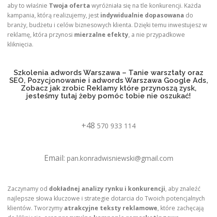
aby to właśnie
Twoja oferta
wyróżniała się na tle konkurencji. Każda
kampania, którą realizujemy, jest
indywidualnie dopasowana
do
branży, budżetu i celów biznesowych klienta. Dzięki temu inwestujesz w
reklamę, która przynosi
mierzalne efekty
, a nie przypadkowe
kliknięcia.
Szkolenia adwords Warszawa – Tanie warsztaty oraz
SEO, Pozycjonowanie i adwords Warszawa Google Ads,
Zobacz jak zrobic Reklamy które przynoszą zysk,
jesteśmy tutaj żeby pomóc tobie nie oszukać!
+48
570 933 114
Email:
pan.konradwisniewski@gmail.com
Zaczynamy od
dokładnej analizy rynku i konkurencji
, aby znaleźć
najlepsze słowa kluczowe i strategie dotarcia do Twoich potencjalnych
klientów. Tworzymy
atrakcyjne teksty reklamowe
, które zachęcają