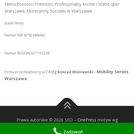
Nieruchomości Premium
Profesjonalny Komik i Stand-uper
,
Warszawa
Montujemy Suszarki w Warszawie
,
.
Dane firmy:
Numer NIP 8792446683
Numer REGON 021161238
Ceidg
Mobilny Serwis
Firma przedsiębiorcy w
Konrad Wiśniewski -
Warszawa
Prawa autorskie © 2026 SEO
–
OnePress
motyw wg
FameThemes
Zadzwoń