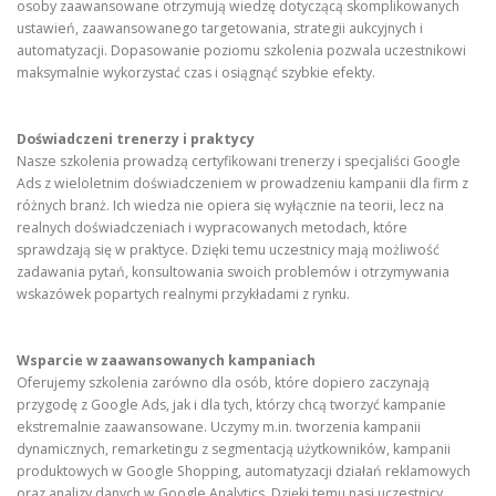
osoby zaawansowane otrzymują wiedzę dotyczącą skomplikowanych
ustawień, zaawansowanego targetowania, strategii aukcyjnych i
automatyzacji. Dopasowanie poziomu szkolenia pozwala uczestnikowi
maksymalnie wykorzystać czas i osiągnąć szybkie efekty.
Doświadczeni trenerzy i praktycy
Nasze szkolenia prowadzą certyfikowani trenerzy i specjaliści Google
Ads z wieloletnim doświadczeniem w prowadzeniu kampanii dla firm z
różnych branż. Ich wiedza nie opiera się wyłącznie na teorii, lecz na
realnych doświadczeniach i wypracowanych metodach, które
sprawdzają się w praktyce. Dzięki temu uczestnicy mają możliwość
zadawania pytań, konsultowania swoich problemów i otrzymywania
wskazówek popartych realnymi przykładami z rynku.
Wsparcie w zaawansowanych kampaniach
Oferujemy szkolenia zarówno dla osób, które dopiero zaczynają
przygodę z Google Ads, jak i dla tych, którzy chcą tworzyć kampanie
ekstremalnie zaawansowane. Uczymy m.in. tworzenia kampanii
dynamicznych, remarketingu z segmentacją użytkowników, kampanii
produktowych w Google Shopping, automatyzacji działań reklamowych
oraz analizy danych w Google Analytics. Dzięki temu nasi uczestnicy