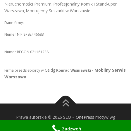
Nieruchomości Premium
Profesjonalny Komik i Stand-uper
,
Warszawa
Montujemy Suszarki w Warszawie
,
.
Dane firmy:
Numer NIP 8792446683
Numer REGON 021161238
Ceidg
Mobilny Serwis
Firma przedsiębiorcy w
Konrad Wiśniewski -
Warszawa
Prawa autorskie © 2026 SEO
–
OnePress
motyw wg
FameThemes
Zadzwoń