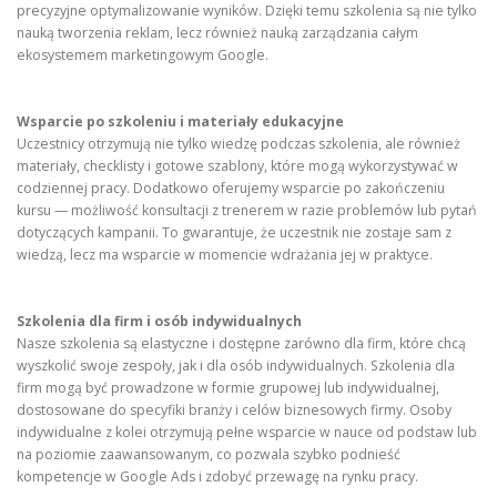
precyzyjne optymalizowanie wyników. Dzięki temu szkolenia są nie tylko
nauką tworzenia reklam, lecz również nauką zarządzania całym
ekosystemem marketingowym Google.
Wsparcie po szkoleniu i materiały edukacyjne
Uczestnicy otrzymują nie tylko wiedzę podczas szkolenia, ale również
materiały, checklisty i gotowe szablony, które mogą wykorzystywać w
codziennej pracy. Dodatkowo oferujemy wsparcie po zakończeniu
kursu — możliwość konsultacji z trenerem w razie problemów lub pytań
dotyczących kampanii. To gwarantuje, że uczestnik nie zostaje sam z
wiedzą, lecz ma wsparcie w momencie wdrażania jej w praktyce.
Szkolenia dla firm i osób indywidualnych
Nasze szkolenia są elastyczne i dostępne zarówno dla firm, które chcą
wyszkolić swoje zespoły, jak i dla osób indywidualnych. Szkolenia dla
firm mogą być prowadzone w formie grupowej lub indywidualnej,
dostosowane do specyfiki branży i celów biznesowych firmy. Osoby
indywidualne z kolei otrzymują pełne wsparcie w nauce od podstaw lub
na poziomie zaawansowanym, co pozwala szybko podnieść
kompetencje w Google Ads i zdobyć przewagę na rynku pracy.