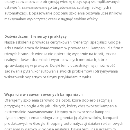
osoby zaawansowane otrzymują wiedzę dotyczącą skomplikowanych
ustawień, zaawansowanego targetowania, strategii aukcyjnych i
automatyzacji. Dopasowanie poziomu szkolenia pozwala uczestnikowi
maksymalnie wykorzystać czas i osiągnąć szybkie efekty.
Doświadczeni trenerzy i praktycy
Nasze szkolenia prowadzą certyfikowani trenerzy i specjaliści Google
Ads z wieloletnim doświadczeniem w prowadzeniu kampanii dla firm z
różnych branż. Ich wiedza nie opiera się wyłącznie na teorii, lecz na
realnych doświadczeniach i wypracowanych metodach, które
sprawdzają się w praktyce. Dzięki temu uczestnicy mają możliwość
zadawania pytań, konsultowania swoich problemów i otrzymywania
wskazówek popartych realnymi przykładami z rynku.
Wsparcie w zaawansowanych kampaniach
Oferujemy szkolenia zarówno dla osób, które dopiero zaczynają
przygodę z Google Ads, jak i dla tych, którzy chcą tworzyć kampanie
ekstremalnie zaawansowane. Uczymy m.in. tworzenia kampanii
dynamicznych, remarketingu z segmentacją użytkowników, kampanii
produktowych w Google Shopping, automatyzacji działań reklamowych
oraz analizy danych w Google Analytics. Dzięki temu nasi uczestnicy