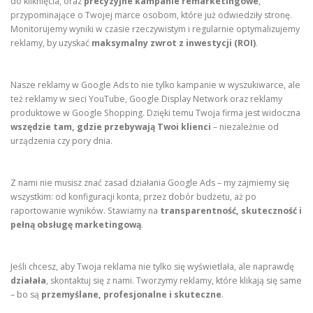
do kliknięcia, oraz
precyzyjne kampanie remarketingowe
,
przypominające o Twojej marce osobom, które już odwiedziły stronę.
Monitorujemy wyniki w czasie rzeczywistym i regularnie optymalizujemy
reklamy, by uzyskać
maksymalny zwrot z inwestycji (ROI)
.
Nasze reklamy w Google Ads to nie tylko kampanie w wyszukiwarce, ale
też reklamy w sieci YouTube, Google Display Network oraz reklamy
produktowe w Google Shopping. Dzięki temu Twoja firma jest widoczna
wszędzie tam, gdzie przebywają Twoi klienci
– niezależnie od
urządzenia czy pory dnia.
Z nami nie musisz znać zasad działania Google Ads – my zajmiemy się
wszystkim: od konfiguracji konta, przez dobór budżetu, aż po
raportowanie wyników. Stawiamy na
transparentność, skuteczność i
pełną obsługę marketingową
.
Jeśli chcesz, aby Twoja reklama nie tylko się wyświetlała, ale naprawdę
działała
, skontaktuj się z nami. Tworzymy reklamy, które klikają się same
– bo są
przemyślane, profesjonalne i skuteczne
.