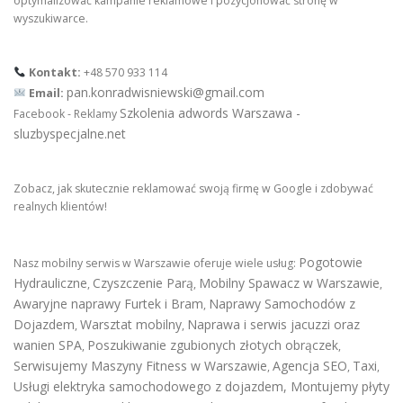
optymalizować kampanie reklamowe i pozycjonować stronę w
wyszukiwarce.
Kontakt:
+48 570 933 114
pan.konradwisniewski@gmail.com
Email:
Szkolenia adwords Warszawa -
Facebook - Reklamy
sluzbyspecjalne.net
Zobacz, jak skutecznie reklamować swoją firmę w Google i zdobywać
realnych klientów!
Pogotowie
Nasz mobilny serwis w Warszawie oferuje wiele usług:
Hydrauliczne
Czyszczenie Parą
Mobilny Spawacz w Warszawie
,
,
,
Awaryjne naprawy Furtek i Bram
Naprawy Samochodów z
,
Dojazdem
Warsztat mobilny
Naprawa i serwis jacuzzi oraz
,
,
wanien SPA
Poszukiwanie zgubionych złotych obrączek
,
,
Serwisujemy Maszyny Fitness w Warszawie
Agencja SEO
Taxi
,
,
,
Usługi elektryka samochodowego z dojazdem
,
Montujemy płyty