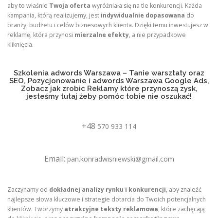
aby to właśnie
Twoja oferta
wyróżniała się na tle konkurencji. Każda
kampania, którą realizujemy, jest
indywidualnie dopasowana
do
branży, budżetu i celów biznesowych klienta. Dzięki temu inwestujesz w
reklamę, która przynosi
mierzalne efekty
, a nie przypadkowe
kliknięcia.
Szkolenia adwords Warszawa – Tanie warsztaty oraz
SEO, Pozycjonowanie i adwords Warszawa Google Ads,
Zobacz jak zrobic Reklamy które przynoszą zysk,
jesteśmy tutaj żeby pomóc tobie nie oszukać!
+48
570 933 114
Email:
pan.konradwisniewski@gmail.com
Zaczynamy od
dokładnej analizy rynku i konkurencji
, aby znaleźć
najlepsze słowa kluczowe i strategie dotarcia do Twoich potencjalnych
klientów. Tworzymy
atrakcyjne teksty reklamowe
, które zachęcają