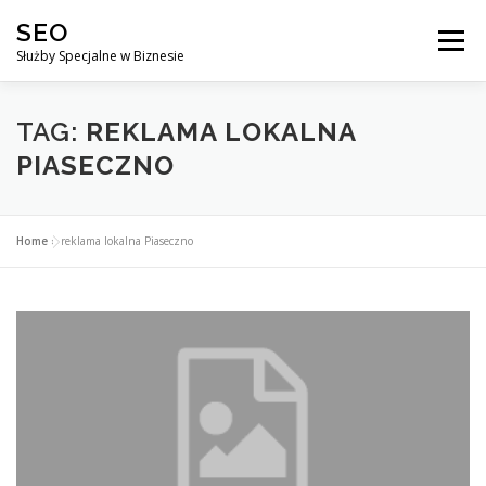
Przejdź
SEO
do
Menu
treści
Służby Specjalne w Biznesie
AGENCJA SEO
CO ZYSKUJESZ ?
TAG:
REKLAMA LOKALNA
PIASECZNO
DLACZEGO WARTO?
KURSY
BLOG
SKLEP
Home
»
reklama lokalna Piaseczno
KONTAKT