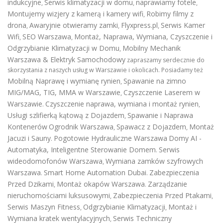
indukcyjne
Serwis klimatyzacji w domu
naprawiamy fotele
,
,
,
Montujemy wizjery z kamerą i kamery wifi
Robimy filmy z
,
drona
Awaryjnie otwieramy zamki
Flyxpress.pl
Serwis Kamer
,
,
,
Wifi
SEO Warszawa
Montaż, Naprawa, Wymiana, Czyszczenie i
,
,
Odgrzybianie Klimatyzacji w Domu
Mobilny Mechanik
,
Warszawa & Elektryk Samochodowy
zapraszamy serdecznie do
skorzystania z naszych usług w Warszawie i okolicach. Posiadamy też
Mobilną Naprawę i wymianę rynien
Spawanie na zimno
,
MIG/MAG, TIG, MMA w Warszawie
Czyszczenie Laserem w
,
Warszawie
Czyszczenie naprawa, wymiana i montaż rynien
.
,
Usługi szlifierką kątową z Dojazdem
Spawanie i Naprawa
,
Kontenerów
Ogrodnik Warszawa
Spawacz z Dojazdem
Montaż
,
,
Jacuzi i Sauny
Pogotowie Hydrauliczne Warszawa
Domy AI -
.
Automatyka, Inteligentne Sterowanie Domem
Serwis
.
wideodomofonów Warszawa
Wymiana zamków szyfrowych
,
Warszawa
Smart Home Automation Dubai
Zabezpieczenia
.
.
Przed Dzikami
Montaż okapów Warszawa
Zarządzanie
,
.
nieruchomościami luksusowymi
Zabezpieczenia Przed Ptakami
,
,
Serwis Maszyn Fitness
Odgrzybianie Klimatyzacji
Montaż i
,
,
Wymiana kratek wentylacyjnych
Serwis Techniczny
,