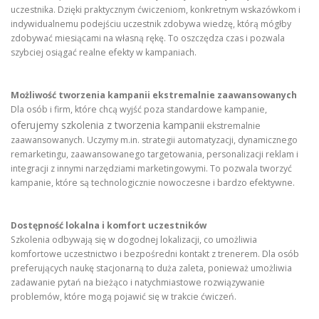
uczestnika. Dzięki praktycznym ćwiczeniom, konkretnym wskazówkom i
indywidualnemu podejściu uczestnik zdobywa wiedzę, którą mógłby
zdobywać miesiącami na własną rękę. To oszczędza czas i pozwala
szybciej osiągać realne efekty w kampaniach.
Możliwość tworzenia kampanii ekstremalnie zaawansowanych
Dla osób i firm, które chcą wyjść poza standardowe kampanie,
oferujemy szkolenia z tworzenia kampanii
ekstremalnie
zaawansowanych. Uczymy m.in. strategii automatyzacji, dynamicznego
remarketingu, zaawansowanego targetowania, personalizacji reklam i
integracji z innymi narzędziami marketingowymi. To pozwala tworzyć
kampanie, które są technologicznie nowoczesne i bardzo efektywne.
Dostępność lokalna i komfort uczestników
Szkolenia odbywają się w dogodnej lokalizacji, co umożliwia
komfortowe uczestnictwo i bezpośredni kontakt z trenerem. Dla osób
preferujących naukę stacjonarną to duża zaleta, ponieważ umożliwia
zadawanie pytań na bieżąco i natychmiastowe rozwiązywanie
problemów, które mogą pojawić się w trakcie ćwiczeń.