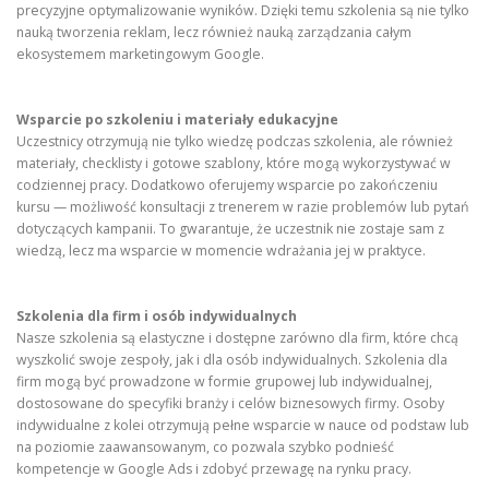
precyzyjne optymalizowanie wyników. Dzięki temu szkolenia są nie tylko
nauką tworzenia reklam, lecz również nauką zarządzania całym
ekosystemem marketingowym Google.
Wsparcie po szkoleniu i materiały edukacyjne
Uczestnicy otrzymują nie tylko wiedzę podczas szkolenia, ale również
materiały, checklisty i gotowe szablony, które mogą wykorzystywać w
codziennej pracy. Dodatkowo oferujemy wsparcie po zakończeniu
kursu — możliwość konsultacji z trenerem w razie problemów lub pytań
dotyczących kampanii. To gwarantuje, że uczestnik nie zostaje sam z
wiedzą, lecz ma wsparcie w momencie wdrażania jej w praktyce.
Szkolenia dla firm i osób indywidualnych
Nasze szkolenia są elastyczne i dostępne zarówno dla firm, które chcą
wyszkolić swoje zespoły, jak i dla osób indywidualnych. Szkolenia dla
firm mogą być prowadzone w formie grupowej lub indywidualnej,
dostosowane do specyfiki branży i celów biznesowych firmy. Osoby
indywidualne z kolei otrzymują pełne wsparcie w nauce od podstaw lub
na poziomie zaawansowanym, co pozwala szybko podnieść
kompetencje w Google Ads i zdobyć przewagę na rynku pracy.