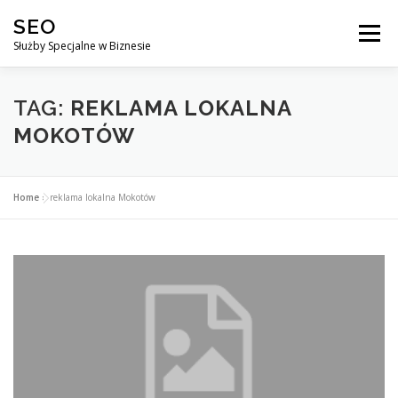
Przejdź
SEO
do
Menu
treści
Służby Specjalne w Biznesie
AGENCJA SEO
CO ZYSKUJESZ ?
TAG:
REKLAMA LOKALNA
MOKOTÓW
DLACZEGO WARTO?
KURSY
BLOG
SKLEP
Home
»
reklama lokalna Mokotów
KONTAKT