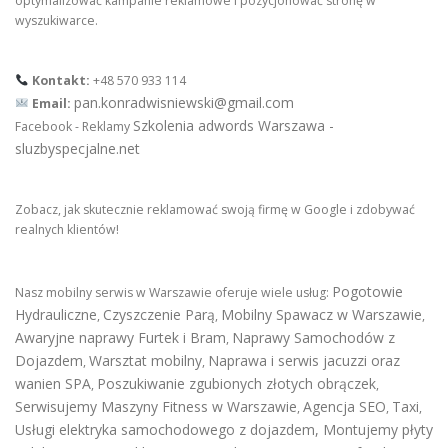
optymalizować kampanie reklamowe i pozycjonować stronę w
wyszukiwarce.
Kontakt:
+48 570 933 114
pan.konradwisniewski@gmail.com
Email:
Szkolenia adwords Warszawa -
Facebook - Reklamy
sluzbyspecjalne.net
Zobacz, jak skutecznie reklamować swoją firmę w Google i zdobywać
realnych klientów!
Pogotowie
Nasz mobilny serwis w Warszawie oferuje wiele usług:
Hydrauliczne
Czyszczenie Parą
Mobilny Spawacz w Warszawie
,
,
,
Awaryjne naprawy Furtek i Bram
Naprawy Samochodów z
,
Dojazdem
Warsztat mobilny
Naprawa i serwis jacuzzi oraz
,
,
wanien SPA
Poszukiwanie zgubionych złotych obrączek
,
,
Serwisujemy Maszyny Fitness w Warszawie
Agencja SEO
Taxi
,
,
,
Usługi elektryka samochodowego z dojazdem
,
Montujemy płyty