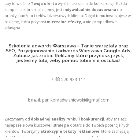
aby to właśnie
Twoja oferta
wyróżniała się na tle konkurencji. Każda
kampania, którą realizujemy, jest
indywidualnie dopasowana
do
branży, budżetu i celów biznesowych klienta. Dzięki temu inwestujesz w
reklamę, która przynosi
mierzalne efekty
, a nie przypadkowe
kliknięcia.
Szkolenia adwords Warszawa – Tanie warsztaty oraz
SEO, Pozycjonowanie i adwords Warszawa Google Ads,
Zobacz jak zrobic Reklamy które przynoszą zysk,
jesteśmy tutaj żeby pomóc tobie nie oszukać!
+48
570 933 114
Email:
pan.konradwisniewski@gmail.com
Zaczynamy od
dokładnej analizy rynku i konkurencji
, aby znaleźć
najlepsze słowa kluczowe i strategie dotarcia do Twoich potencjalnych
klientów. Tworzymy
atrakcyjne teksty reklamowe
, które zachęcają