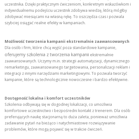
uczestnika. Dzięki praktycznym ćwiczeniom, konkretnym wskazówkom i
indywidualnemu podejściu uczestnik zdobywa wiedzę, którą mógłby
zdobywać miesiącami na własną rękę. To oszczędza czas i pozwala
szybciej osiągać realne efekty w kampaniach.
Możliwość tworzenia kampanii ekstremalnie zaawansowanych
Dla osób i firm, które chcą wyjść poza standardowe kampanie,
oferujemy szkolenia z tworzenia kampanii
ekstremalnie
zaawansowanych. Uczymy m.in. strategii automatyzacji, dynamicznego
remarketingu, zaawansowanego targetowania, personalizacji reklam i
integracji z innymi narzędziami marketingowymi. To pozwala tworzyć
kampanie, które są technologicznie nowoczesne i bardzo efektywne.
Dostępność lokalna i komfort uczestników
Szkolenia odbywają się w dogodnej lokalizacji, co umożliwia
komfortowe uczestnictwo i bezpośredni kontakt z trenerem. Dla osób
preferujących naukę stacjonarną to duża zaleta, ponieważ umożliwia
zadawanie pytań na bieżąco i natychmiastowe rozwiązywanie
problemów, które mogą pojawić się w trakcie ćwiczeń.