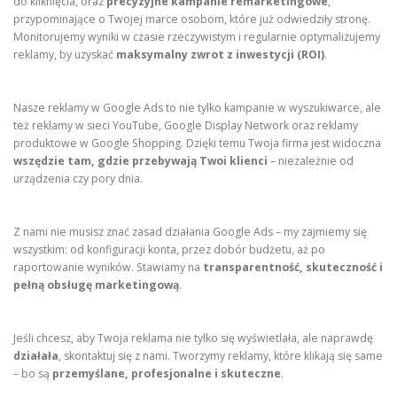
do kliknięcia, oraz
precyzyjne kampanie remarketingowe
,
przypominające o Twojej marce osobom, które już odwiedziły stronę.
Monitorujemy wyniki w czasie rzeczywistym i regularnie optymalizujemy
reklamy, by uzyskać
maksymalny zwrot z inwestycji (ROI)
.
Nasze reklamy w Google Ads to nie tylko kampanie w wyszukiwarce, ale
też reklamy w sieci YouTube, Google Display Network oraz reklamy
produktowe w Google Shopping. Dzięki temu Twoja firma jest widoczna
wszędzie tam, gdzie przebywają Twoi klienci
– niezależnie od
urządzenia czy pory dnia.
Z nami nie musisz znać zasad działania Google Ads – my zajmiemy się
wszystkim: od konfiguracji konta, przez dobór budżetu, aż po
raportowanie wyników. Stawiamy na
transparentność, skuteczność i
pełną obsługę marketingową
.
Jeśli chcesz, aby Twoja reklama nie tylko się wyświetlała, ale naprawdę
działała
, skontaktuj się z nami. Tworzymy reklamy, które klikają się same
– bo są
przemyślane, profesjonalne i skuteczne
.