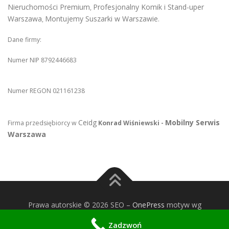
Nieruchomości Premium
Profesjonalny Komik i Stand-uper
,
Warszawa
Montujemy Suszarki w Warszawie
,
.
Dane firmy:
Numer NIP 8792446683
Numer REGON 021161238
Ceidg
Mobilny Serwis
Firma przedsiębiorcy w
Konrad Wiśniewski -
Warszawa
Prawa autorskie © 2026 SEO
–
OnePress
motyw wg
FameThemes
Zadzwoń