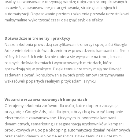
osoby zaawansowane otrzymują wiedzę dotyczącą skomplikowanych
ustawień, zaawansowanego targetowania, strategii aukcyjnych i
automatyzacji. Dopasowanie poziomu szkolenia pozwala uczestnikowi
maksymalnie wykorzystać czas i osiągnąć szybkie efekty.
Doświadczeni trenerzy i praktycy
Nasze szkolenia prowadzą certyfikowani trenerzy i specjaliści Google
Ads z wieloletnim doświadczeniem w prowadzeniu kampanii dla firm z
różnych branż. Ich wiedza nie opiera się wyłącznie na teorii, lecz na
realnych doświadczeniach i wypracowanych metodach, które
sprawdzają się w praktyce. Dzięki temu uczestnicy mają możliwość
zadawania pytań, konsultowania swoich problemów i otrzymywania
wskazówek popartych realnymi przykładami z rynku.
Wsparcie w zaawansowanych kampaniach
Oferujemy szkolenia zarówno dla osób, które dopiero zaczynają
przygodę z Google Ads, jak i dla tych, którzy chcą tworzyć kampanie
ekstremalnie zaawansowane. Uczymy m.in. tworzenia kampanii
dynamicznych, remarketingu z segmentacją użytkowników, kampanii
produktowych w Google Shopping, automatyzacji działań reklamowych
oraz analizy danych w Google Analytics. Dzięki temu nasi uczestnicy