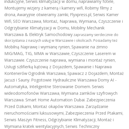
indukcyjne
Serwis klimatyzacji w domu
naprawiamy fotele
,
,
,
Montujemy wizjery z kamerą i kamery wifi
Robimy filmy z
,
drona
Awaryjnie otwieramy zamki
Flyxpress.pl
Serwis Kamer
,
,
,
Wifi
SEO Warszawa
Montaż, Naprawa, Wymiana, Czyszczenie i
,
,
Odgrzybianie Klimatyzacji w Domu
Mobilny Mechanik
,
Warszawa & Elektryk Samochodowy
zapraszamy serdecznie do
skorzystania z naszych usług w Warszawie i okolicach. Posiadamy też
Mobilną Naprawę i wymianę rynien
Spawanie na zimno
,
MIG/MAG, TIG, MMA w Warszawie
Czyszczenie Laserem w
,
Warszawie
Czyszczenie naprawa, wymiana i montaż rynien
.
,
Usługi szlifierką kątową z Dojazdem
Spawanie i Naprawa
,
Kontenerów
Ogrodnik Warszawa
Spawacz z Dojazdem
Montaż
,
,
Jacuzi i Sauny
Pogotowie Hydrauliczne Warszawa
Domy AI -
.
Automatyka, Inteligentne Sterowanie Domem
Serwis
.
wideodomofonów Warszawa
Wymiana zamków szyfrowych
,
Warszawa
Smart Home Automation Dubai
Zabezpieczenia
.
.
Przed Dzikami
Montaż okapów Warszawa
Zarządzanie
,
.
nieruchomościami luksusowymi
Zabezpieczenia Przed Ptakami
,
,
Serwis Maszyn Fitness
Odgrzybianie Klimatyzacji
Montaż i
,
,
Wymiana kratek wentylacyjnych
Serwis Techniczny
,