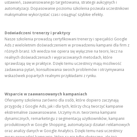
ustawień, zaawansowanego targetowania, strategii aukcyjnych i
automatyzacji. Dopasowanie poziomu szkolenia pozwala uczestnikowi
maksymalnie wykorzystać czas i osiągnąć szybkie efekty.
Doświadczeni trenerzy i praktycy
Nasze szkolenia prowadzą certyfikowani trenerzy i specjaliści Google
Ads z wieloletnim doświadczeniem w prowadzeniu kampanii dla firm z
różnych branż. Ich wiedza nie opiera się wyłącznie na teorii, lecz na
realnych doświadczeniach i wypracowanych metodach, które
sprawdzają się w praktyce. Dzięki temu uczestnicy mają możliwość
zadawania pytań, konsultowania swoich problemów i otrzymywania
wskazówek popartych realnymi przykładami z rynku.
Wsparcie w zaawansowanych kampaniach
Oferujemy szkolenia zarówno dla osób, które dopiero zaczynają
przygodę z Google Ads, jak i dla tych, którzy chcą tworzyć kampanie
ekstremalnie zaawansowane. Uczymy m.in. tworzenia kampanii
dynamicznych, remarketingu z segmentacją użytkowników, kampanii
produktowych w Google Shopping, automatyzacji działań reklamowych
oraz analizy danych w Google Analytics. Dzięki temu nasi uczestnicy
mogą prowadzić kampanie, które są nie tylko skuteczne, ale też