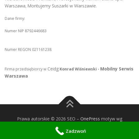
Warszawa
Montujemy Suszarki w Warszawie
,
.
Dane firmy:
Numer NIP 8792446683
Numer REGON 021161238
Ceidg
Mobilny Serwis
Firma przedsiębiorcy w
Konrad Wiśniewski -
Warszawa
Prawa autorskie © 2026 SEO
–
OnePress
motyw wg
FameThemes
Zadzwoń