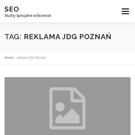
Przejdź
SEO
do
Menu
treści
Służby Specjalne w Biznesie
AGENCJA SEO
CO ZYSKUJESZ ?
TAG:
REKLAMA JDG POZNAŃ
DLACZEGO WARTO?
KURSY
BLOG
SKLEP
Home
»
reklama JDG Poznań
KONTAKT