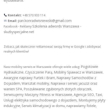
wyszukiwarce.
Kontakt:
+48 570 933 114
pan.konradwisniewski@gmail.com
Email:
Szkolenia adwords Warszawa -
Facebook - Reklamy
sluzbyspecjalne.net
Zobacz, jak skutecznie reklamować swoją firmę w Google i zdobywać
realnych klientów!
Pogotowie
Nasz mobilny serwis w Warszawie oferuje wiele usług:
Hydrauliczne
Czyszczenie Parą
Mobilny Spawacz w Warszawie
,
,
,
Awaryjne naprawy Furtek i Bram
Naprawy Samochodów z
,
Dojazdem
Warsztat mobilny
Naprawa i serwis jacuzzi oraz
,
,
wanien SPA
Poszukiwanie zgubionych złotych obrączek
,
,
Serwisujemy Maszyny Fitness w Warszawie
Agencja SEO
Taxi
,
,
,
Usługi elektryka samochodowego z dojazdem
,
Montujemy płyty
indukcyjne
Serwis klimatyzacji w domu
naprawiamy fotele
,
,
,