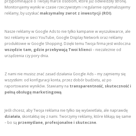
przypominające o Twojej marce osobom, które już odwiedziły stronę.
Monitorujemy wyniki w czasie rzeczywistym i regularnie optymalizujemy
reklamy, by uzyskać
maksymalny zwrot z inwestycji (ROI)
.
Nasze reklamy w Google Ads to nie tylko kampanie w wyszukiwarce, ale
też reklamy w sieci YouTube, Google Display Network oraz reklamy
produktowe w Google Shopping. Dzięki temu Twoja firma jest widoczna
wszędzie tam, gdzie przebywają Twoi klienci
– niezależnie od
urządzenia czy pory dnia.
Z nami nie musisz znać zasad działania Google Ads – my zajmiemy się
wszystkim: od konfiguracji konta, przez dobór budżetu, aż po
raportowanie wyników. Stawiamy na
transparentność, skuteczność i
pełną obsługę marketingową
.
Jeśli chcesz, aby Twoja reklama nie tylko się wyświetlała, ale naprawdę
działała
, skontaktuj się z nami. Tworzymy reklamy, które klikają się same
– bo są
przemyślane, profesjonalne i skuteczne
.