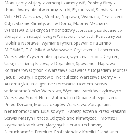
Montujemy wizjery z kamerą i kamery wifi
Robimy filmy z
,
drona
Awaryjnie otwieramy zamki
Flyxpress.pl
Serwis Kamer
,
,
,
Wifi
SEO Warszawa
Montaż, Naprawa, Wymiana, Czyszczenie i
,
,
Odgrzybianie Klimatyzacji w Domu
Mobilny Mechanik
,
Warszawa & Elektryk Samochodowy
zapraszamy serdecznie do
skorzystania z naszych usług w Warszawie i okolicach. Posiadamy też
Mobilną Naprawę i wymianę rynien
Spawanie na zimno
,
MIG/MAG, TIG, MMA w Warszawie
Czyszczenie Laserem w
,
Warszawie
Czyszczenie naprawa, wymiana i montaż rynien
.
,
Usługi szlifierką kątową z Dojazdem
Spawanie i Naprawa
,
Kontenerów
Ogrodnik Warszawa
Spawacz z Dojazdem
Montaż
,
,
Jacuzi i Sauny
Pogotowie Hydrauliczne Warszawa
Domy AI -
.
Automatyka, Inteligentne Sterowanie Domem
Serwis
.
wideodomofonów Warszawa
Wymiana zamków szyfrowych
,
Warszawa
Smart Home Automation Dubai
Zabezpieczenia
.
.
Przed Dzikami
Montaż okapów Warszawa
Zarządzanie
,
.
nieruchomościami luksusowymi
Zabezpieczenia Przed Ptakami
,
,
Serwis Maszyn Fitness
Odgrzybianie Klimatyzacji
Montaż i
,
,
Wymiana kratek wentylacyjnych
Serwis Techniczny
,
Nieruchomości Premium
Profesjonalny Komik i Stand-uper
,