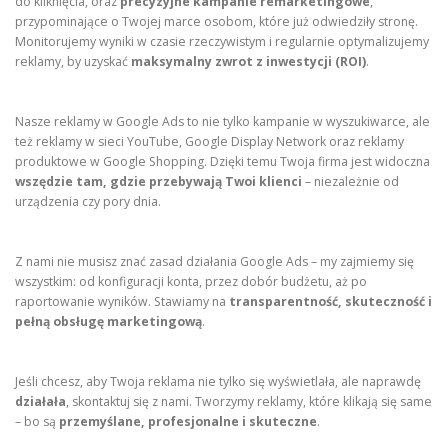
do kliknięcia, oraz
precyzyjne kampanie remarketingowe
,
przypominające o Twojej marce osobom, które już odwiedziły stronę.
Monitorujemy wyniki w czasie rzeczywistym i regularnie optymalizujemy
reklamy, by uzyskać
maksymalny zwrot z inwestycji (ROI)
.
Nasze reklamy w Google Ads to nie tylko kampanie w wyszukiwarce, ale
też reklamy w sieci YouTube, Google Display Network oraz reklamy
produktowe w Google Shopping. Dzięki temu Twoja firma jest widoczna
wszędzie tam, gdzie przebywają Twoi klienci
– niezależnie od
urządzenia czy pory dnia.
Z nami nie musisz znać zasad działania Google Ads – my zajmiemy się
wszystkim: od konfiguracji konta, przez dobór budżetu, aż po
raportowanie wyników. Stawiamy na
transparentność, skuteczność i
pełną obsługę marketingową
.
Jeśli chcesz, aby Twoja reklama nie tylko się wyświetlała, ale naprawdę
działała
, skontaktuj się z nami. Tworzymy reklamy, które klikają się same
– bo są
przemyślane, profesjonalne i skuteczne
.