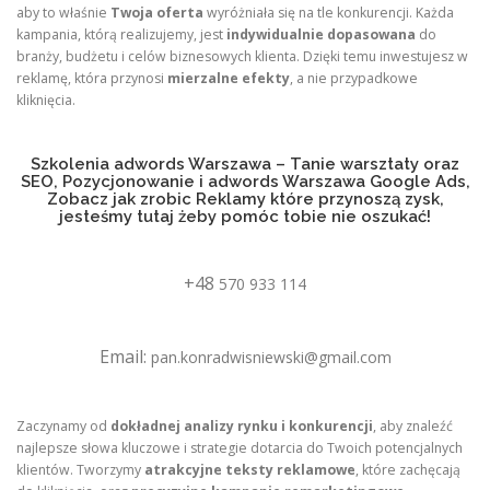
aby to właśnie
Twoja oferta
wyróżniała się na tle konkurencji. Każda
kampania, którą realizujemy, jest
indywidualnie dopasowana
do
branży, budżetu i celów biznesowych klienta. Dzięki temu inwestujesz w
reklamę, która przynosi
mierzalne efekty
, a nie przypadkowe
kliknięcia.
Szkolenia adwords Warszawa – Tanie warsztaty oraz
SEO, Pozycjonowanie i adwords Warszawa Google Ads,
Zobacz jak zrobic Reklamy które przynoszą zysk,
jesteśmy tutaj żeby pomóc tobie nie oszukać!
+48
570 933 114
Email:
pan.konradwisniewski@gmail.com
Zaczynamy od
dokładnej analizy rynku i konkurencji
, aby znaleźć
najlepsze słowa kluczowe i strategie dotarcia do Twoich potencjalnych
klientów. Tworzymy
atrakcyjne teksty reklamowe
, które zachęcają