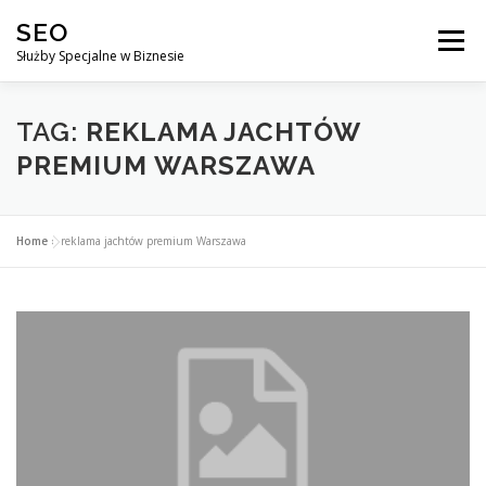
Przejdź
SEO
do
Menu
treści
Służby Specjalne w Biznesie
AGENCJA SEO
CO ZYSKUJESZ ?
TAG:
REKLAMA JACHTÓW
PREMIUM WARSZAWA
DLACZEGO WARTO?
KURSY
BLOG
SKLEP
Home
»
reklama jachtów premium Warszawa
KONTAKT