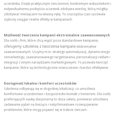
uczestnika. Dzięki praktycznym ćwiczeniom, konkretnym wskazówkom i
indywidualnemu podejściu uczestnik zdobywa wiedzę, którą mógłby
zdobywać miesiącami na własną rękę. To oszczędza czas i pozwala
szybciej osiągać realne efekty w kampaniach.
Możliwość tworzenia kampanii ekstremalnie zaawansowanych
Dla osób i firm, które chcą wyjść poza standardowe kampanie,
oferujemy szkolenia z tworzenia kampanii
ekstremalnie
zaawansowanych. Uczymy m.in. strategii automatyzacji, dynamicznego
remarketingu, zaawansowanego targetowania, personalizacji reklam i
integracji z innymi narzędziami marketingowymi. To pozwala tworzyć
kampanie, które są technologicznie nowoczesne i bardzo efektywne.
Dostępność lokalna i komfort uczestników
Szkolenia odbywają się w dogodnej lokalizacji, co umożliwia
komfortowe uczestnictwo i bezpośredni kontakt z trenerem. Dla osób
preferujących naukę stacjonarną to duża zaleta, ponieważ umożliwia
zadawanie pytań na bieżąco i natychmiastowe rozwiązywanie
problemów, które mogą pojawić się w trakcie ćwiczeń.