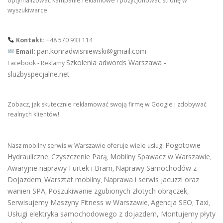
optymalizować kampanie reklamowe i pozycjonować stronę w
wyszukiwarce.
Kontakt:
+48 570 933 114
pan.konradwisniewski@gmail.com
Email:
Szkolenia adwords Warszawa -
Facebook - Reklamy
sluzbyspecjalne.net
Zobacz, jak skutecznie reklamować swoją firmę w Google i zdobywać
realnych klientów!
Pogotowie
Nasz mobilny serwis w Warszawie oferuje wiele usług:
Hydrauliczne
Czyszczenie Parą
Mobilny Spawacz w Warszawie
,
,
,
Awaryjne naprawy Furtek i Bram
Naprawy Samochodów z
,
Dojazdem
Warsztat mobilny
Naprawa i serwis jacuzzi oraz
,
,
wanien SPA
Poszukiwanie zgubionych złotych obrączek
,
,
Serwisujemy Maszyny Fitness w Warszawie
Agencja SEO
Taxi
,
,
,
Usługi elektryka samochodowego z dojazdem
,
Montujemy płyty