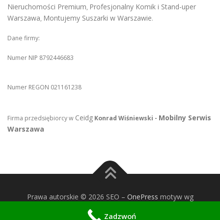
Nieruchomości Premium
Profesjonalny Komik i Stand-uper
,
Warszawa
Montujemy Suszarki w Warszawie
,
.
Dane firmy:
Numer NIP 8792446683
Numer REGON 021161238
Ceidg
Mobilny Serwis
Firma przedsiębiorcy w
Konrad Wiśniewski -
Warszawa
Prawa autorskie © 2026 SEO
–
OnePress
motyw wg
FameThemes
Zadzwoń