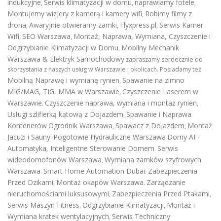
indukcyjne
Serwis klimatyzacji w domu
naprawiamy fotele
,
,
,
Montujemy wizjery z kamerą i kamery wifi
Robimy filmy z
,
drona
Awaryjnie otwieramy zamki
Flyxpress.pl
Serwis Kamer
,
,
,
Wifi
SEO Warszawa
Montaż, Naprawa, Wymiana, Czyszczenie i
,
,
Odgrzybianie Klimatyzacji w Domu
Mobilny Mechanik
,
Warszawa & Elektryk Samochodowy
zapraszamy serdecznie do
skorzystania z naszych usług w Warszawie i okolicach. Posiadamy też
Mobilną Naprawę i wymianę rynien
Spawanie na zimno
,
MIG/MAG, TIG, MMA w Warszawie
Czyszczenie Laserem w
,
Warszawie
Czyszczenie naprawa, wymiana i montaż rynien
.
,
Usługi szlifierką kątową z Dojazdem
Spawanie i Naprawa
,
Kontenerów
Ogrodnik Warszawa
Spawacz z Dojazdem
Montaż
,
,
Jacuzi i Sauny
Pogotowie Hydrauliczne Warszawa
Domy AI -
.
Automatyka, Inteligentne Sterowanie Domem
Serwis
.
wideodomofonów Warszawa
Wymiana zamków szyfrowych
,
Warszawa
Smart Home Automation Dubai
Zabezpieczenia
.
.
Przed Dzikami
Montaż okapów Warszawa
Zarządzanie
,
.
nieruchomościami luksusowymi
Zabezpieczenia Przed Ptakami
,
,
Serwis Maszyn Fitness
Odgrzybianie Klimatyzacji
Montaż i
,
,
Wymiana kratek wentylacyjnych
Serwis Techniczny
,