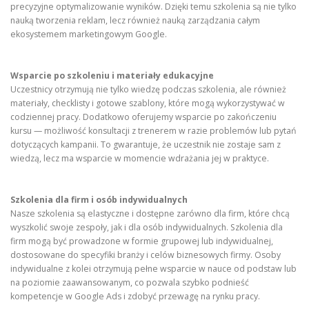
precyzyjne optymalizowanie wyników. Dzięki temu szkolenia są nie tylko
nauką tworzenia reklam, lecz również nauką zarządzania całym
ekosystemem marketingowym Google.
Wsparcie po szkoleniu i materiały edukacyjne
Uczestnicy otrzymują nie tylko wiedzę podczas szkolenia, ale również
materiały, checklisty i gotowe szablony, które mogą wykorzystywać w
codziennej pracy. Dodatkowo oferujemy wsparcie po zakończeniu
kursu — możliwość konsultacji z trenerem w razie problemów lub pytań
dotyczących kampanii. To gwarantuje, że uczestnik nie zostaje sam z
wiedzą, lecz ma wsparcie w momencie wdrażania jej w praktyce.
Szkolenia dla firm i osób indywidualnych
Nasze szkolenia są elastyczne i dostępne zarówno dla firm, które chcą
wyszkolić swoje zespoły, jak i dla osób indywidualnych. Szkolenia dla
firm mogą być prowadzone w formie grupowej lub indywidualnej,
dostosowane do specyfiki branży i celów biznesowych firmy. Osoby
indywidualne z kolei otrzymują pełne wsparcie w nauce od podstaw lub
na poziomie zaawansowanym, co pozwala szybko podnieść
kompetencje w Google Ads i zdobyć przewagę na rynku pracy.