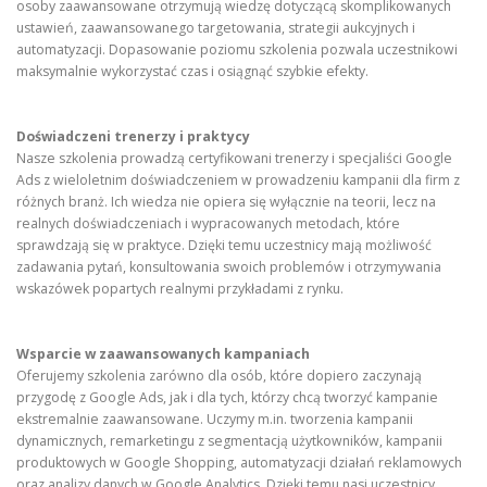
osoby zaawansowane otrzymują wiedzę dotyczącą skomplikowanych
ustawień, zaawansowanego targetowania, strategii aukcyjnych i
automatyzacji. Dopasowanie poziomu szkolenia pozwala uczestnikowi
maksymalnie wykorzystać czas i osiągnąć szybkie efekty.
Doświadczeni trenerzy i praktycy
Nasze szkolenia prowadzą certyfikowani trenerzy i specjaliści Google
Ads z wieloletnim doświadczeniem w prowadzeniu kampanii dla firm z
różnych branż. Ich wiedza nie opiera się wyłącznie na teorii, lecz na
realnych doświadczeniach i wypracowanych metodach, które
sprawdzają się w praktyce. Dzięki temu uczestnicy mają możliwość
zadawania pytań, konsultowania swoich problemów i otrzymywania
wskazówek popartych realnymi przykładami z rynku.
Wsparcie w zaawansowanych kampaniach
Oferujemy szkolenia zarówno dla osób, które dopiero zaczynają
przygodę z Google Ads, jak i dla tych, którzy chcą tworzyć kampanie
ekstremalnie zaawansowane. Uczymy m.in. tworzenia kampanii
dynamicznych, remarketingu z segmentacją użytkowników, kampanii
produktowych w Google Shopping, automatyzacji działań reklamowych
oraz analizy danych w Google Analytics. Dzięki temu nasi uczestnicy