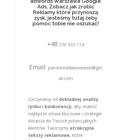
adwords Warszawa Google
Ads, Zobacz jak zrobic
Reklamy które przynoszą
zysk, jesteśmy tutaj żeby
pomóc tobie nie oszukać!
+48
570 933 114
Email:
pan.konradwisniewski@gm
ail.com
Zaczynamy od
dokładnej analizy
rynku i konkurencji
, aby znaleźć
najlepsze słowa kluczowe i strategie
dotarcia do Twoich potencjalnych
klientów. Tworzymy
atrakcyjne
teksty reklamowe
, które