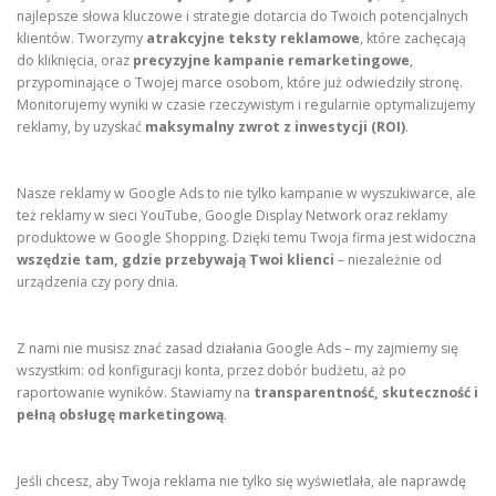
najlepsze słowa kluczowe i strategie dotarcia do Twoich potencjalnych
klientów. Tworzymy
atrakcyjne teksty reklamowe
, które zachęcają
do kliknięcia, oraz
precyzyjne kampanie remarketingowe
,
przypominające o Twojej marce osobom, które już odwiedziły stronę.
Monitorujemy wyniki w czasie rzeczywistym i regularnie optymalizujemy
reklamy, by uzyskać
maksymalny zwrot z inwestycji (ROI)
.
Nasze reklamy w Google Ads to nie tylko kampanie w wyszukiwarce, ale
też reklamy w sieci YouTube, Google Display Network oraz reklamy
produktowe w Google Shopping. Dzięki temu Twoja firma jest widoczna
wszędzie tam, gdzie przebywają Twoi klienci
– niezależnie od
urządzenia czy pory dnia.
Z nami nie musisz znać zasad działania Google Ads – my zajmiemy się
wszystkim: od konfiguracji konta, przez dobór budżetu, aż po
raportowanie wyników. Stawiamy na
transparentność, skuteczność i
pełną obsługę marketingową
.
Jeśli chcesz, aby Twoja reklama nie tylko się wyświetlała, ale naprawdę