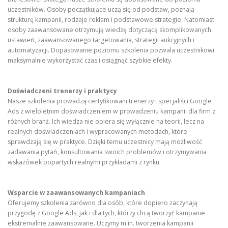
uczestników. Osoby początkujące uczą się od podstaw, poznają
strukturę kampanii, rodzaje reklam i podstawowe strategie. Natomiast
osoby zaawansowane otrzymują wiedzę dotyczącą skomplikowanych
ustawień, zaawansowanego targetowania, strategii aukcyjnych i
automatyzacji. Dopasowanie poziomu szkolenia pozwala uczestnikowi
maksymalnie wykorzystać czas i osiągnąć szybkie efekty.
Doświadczeni trenerzy i praktycy
Nasze szkolenia prowadzą certyfikowani trenerzy i specjaliści Google
Ads z wieloletnim doświadczeniem w prowadzeniu kampanii dla firm z
różnych branż. Ich wiedza nie opiera się wyłącznie na teorii, lecz na
realnych doświadczeniach i wypracowanych metodach, które
sprawdzają się w praktyce. Dzięki temu uczestnicy mają możliwość
zadawania pytań, konsultowania swoich problemów i otrzymywania
wskazówek popartych realnymi przykładami z rynku.
Wsparcie w zaawansowanych kampaniach
Oferujemy szkolenia zarówno dla osób, które dopiero zaczynają
przygodę z Google Ads, jak i dla tych, którzy chcą tworzyć kampanie
ekstremalnie zaawansowane. Uczymy m.in. tworzenia kampanii