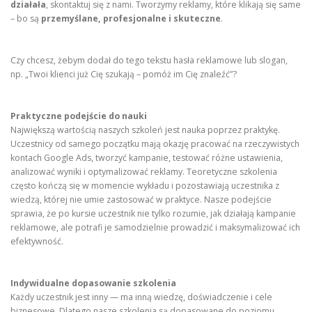
działała
, skontaktuj się z nami. Tworzymy reklamy, które klikają się same
– bo są
przemyślane, profesjonalne i skuteczne
.
Czy chcesz, żebym dodał do tego tekstu hasła reklamowe lub slogan,
np. „Twoi klienci już Cię szukają – pomóż im Cię znaleźć”?
Praktyczne podejście do nauki
Największą wartością naszych szkoleń jest nauka poprzez praktykę.
Uczestnicy od samego początku mają okazję pracować na rzeczywistych
kontach Google Ads, tworzyć kampanie, testować różne ustawienia,
analizować wyniki i optymalizować reklamy. Teoretyczne szkolenia
często kończą się w momencie wykładu i pozostawiają uczestnika z
wiedzą, której nie umie zastosować w praktyce. Nasze podejście
sprawia, że po kursie uczestnik nie tylko rozumie, jak działają kampanie
reklamowe, ale potrafi je samodzielnie prowadzić i maksymalizować ich
efektywność.
Indywidualne dopasowanie szkolenia
Każdy uczestnik jest inny — ma inną wiedzę, doświadczenie i cele
biznesowe. Dlatego nasze szkolenia są dopasowane do poziomu