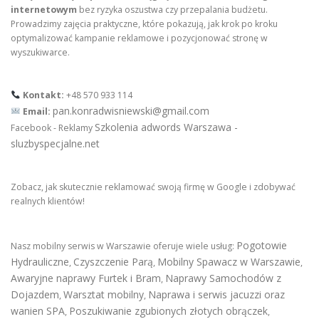
internetowym
bez ryzyka oszustwa czy przepalania budżetu.
Prowadzimy zajęcia praktyczne, które pokazują, jak krok po kroku
optymalizować kampanie reklamowe i pozycjonować stronę w
wyszukiwarce.
Kontakt:
+48 570 933 114
pan.konradwisniewski@gmail.com
Email:
Szkolenia adwords Warszawa -
Facebook - Reklamy
sluzbyspecjalne.net
Zobacz, jak skutecznie reklamować swoją firmę w Google i zdobywać
realnych klientów!
Pogotowie
Nasz mobilny serwis w Warszawie oferuje wiele usług:
Hydrauliczne
Czyszczenie Parą
Mobilny Spawacz w Warszawie
,
,
,
Awaryjne naprawy Furtek i Bram
Naprawy Samochodów z
,
Dojazdem
Warsztat mobilny
Naprawa i serwis jacuzzi oraz
,
,
wanien SPA
Poszukiwanie zgubionych złotych obrączek
,
,