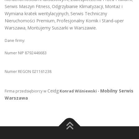
Serwis Maszyn Fitness
Odgrzybianie Klimatyzacji
Montaż i
,
,
Wymiana kratek wentylacyjnych
Serwis Techniczny
,
Nieruchomości Premium
Profesjonalny Komik i Stand-uper
,
Warszawa
Montujemy Suszarki w Warszawie
,
.
Dane firmy:
Numer NIP 8792446683
Numer REGON 021161238
Ceidg
Mobilny Serwis
Firma przedsiębiorcy w
Konrad Wiśniewski -
Warszawa