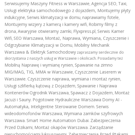
Serwisujemy Maszyny Fitness w Warszawie
Agencja SEO
Taxi
,
,
,
Usługi elektryka samochodowego z dojazdem
,
Montujemy płyty
indukcyjne
Serwis klimatyzacji w domu
naprawiamy fotele
,
,
,
Montujemy wizjery z kamerą i kamery wifi
Robimy filmy z
,
drona
Awaryjnie otwieramy zamki
Flyxpress.pl
Serwis Kamer
,
,
,
Wifi
SEO Warszawa
Montaż, Naprawa, Wymiana, Czyszczenie i
,
,
Odgrzybianie Klimatyzacji w Domu
Mobilny Mechanik
,
Warszawa & Elektryk Samochodowy
zapraszamy serdecznie do
skorzystania z naszych usług w Warszawie i okolicach. Posiadamy też
Mobilną Naprawę i wymianę rynien
Spawanie na zimno
,
MIG/MAG, TIG, MMA w Warszawie
Czyszczenie Laserem w
,
Warszawie
Czyszczenie naprawa, wymiana i montaż rynien
.
,
Usługi szlifierką kątową z Dojazdem
Spawanie i Naprawa
,
Kontenerów
Ogrodnik Warszawa
Spawacz z Dojazdem
Montaż
,
,
Jacuzi i Sauny
Pogotowie Hydrauliczne Warszawa
Domy AI -
.
Automatyka, Inteligentne Sterowanie Domem
Serwis
.
wideodomofonów Warszawa
Wymiana zamków szyfrowych
,
Warszawa
Smart Home Automation Dubai
Zabezpieczenia
.
.
Przed Dzikami
Montaż okapów Warszawa
Zarządzanie
,
.
nieruchomościami luksusowymi
Zabezpieczenia Przed Ptakami
,
,