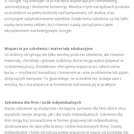
4, Google Tag Manager oraz narzędzi wspierających remarketing,
automatyzację i śledzenie konwersji. Wiedza o tych narzędziach pozwala
uczestnikom na pełną kontrolę nad kampaniami, ich analizę oraz
precyzyjne optymalizowanie wyników. Dzięki temu szkolenia są nie tylko
nauką tworzenia reklam, lecz również nauką zarządzania całym
ekosystemem marketingowym Google.
Wsparcie po szkoleniu i materiały edukacyjne
Uczestnicy otrzymują nie tylko wiedzę podczas szkolenia, ale również
materiały, checklisty i gotowe szablony, które mogą wykorzystywać w
codziennej pracy. Dodatkowo oferujemy wsparcie po zakończeniu
kursu — możliwość konsultacji z trenerem w razie problemów lub pytań
dotyczących kampanii. To gwarantuje, że uczestnik nie zostaje sam z
wiedzą, lecz ma wsparcie w momencie wdrażania jej w praktyce.
Szkolenia dla firm i osób indywidualnych
Nasze szkolenia są elastyczne i dostępne zarówno dla firm, które chcą
wyszkolić swoje zespoły, jak i dla osób indywidualnych. Szkolenia dla
firm mogą być prowadzone w formie grupowej lub indywidualnej,
dostosowane do specyfiki branży i celów biznesowych firmy. Osoby
indywidualne z kolei otrzymują pełne wsparcie w nauce od podstaw lub