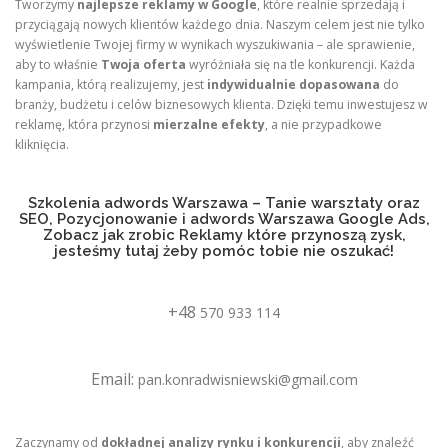
Tworzymy
najlepsze reklamy w Google
, które realnie sprzedają i
przyciągają nowych klientów każdego dnia. Naszym celem jest nie tylko
wyświetlenie Twojej firmy w wynikach wyszukiwania – ale sprawienie,
aby to właśnie
Twoja oferta
wyróżniała się na tle konkurencji. Każda
kampania, którą realizujemy, jest
indywidualnie dopasowana
do
branży, budżetu i celów biznesowych klienta. Dzięki temu inwestujesz w
reklamę, która przynosi
mierzalne efekty
, a nie przypadkowe
kliknięcia.
Szkolenia adwords Warszawa – Tanie warsztaty oraz
SEO, Pozycjonowanie i adwords Warszawa Google Ads,
Zobacz jak zrobic Reklamy które przynoszą zysk,
jesteśmy tutaj żeby pomóc tobie nie oszukać!
+48
570 933 114
Email:
pan.konradwisniewski@gmail.com
Zaczynamy od
dokładnej analizy rynku i konkurencji
, aby znaleźć