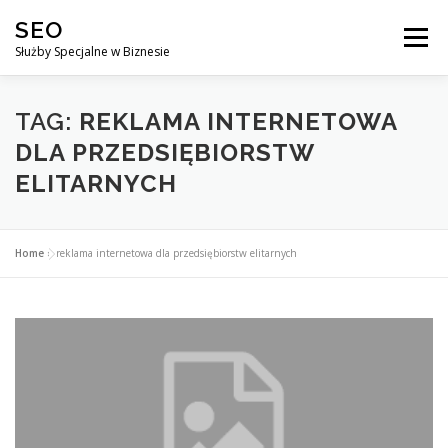
Przejdź
SEO
do
Menu
treści
Służby Specjalne w Biznesie
AGENCJA SEO
CO ZYSKUJESZ ?
TAG:
REKLAMA INTERNETOWA
DLA PRZEDSIĘBIORSTW
ELITARNYCH
DLACZEGO WARTO?
KURSY
BLOG
SKLEP
Home
»
reklama internetowa dla przedsiębiorstw elitarnych
KONTAKT