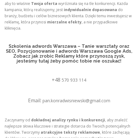
aby to właśnie
Twoja oferta
wyróżniała się na tle konkurencji. Każda
kampania, którą realizujemy, jest
indywidualnie dopasowana
do
branży, budżetu i celów biznesowych klienta. Dzięki temu inwestujesz w
reklamę, która przynosi
mierzalne efekty
, a nie przypadkowe
kliknięcia.
Szkolenia adwords Warszawa – Tanie warsztaty oraz
SEO, Pozycjonowanie i adwords Warszawa Google Ads,
Zobacz jak zrobic Reklamy które przynoszą zysk,
jesteśmy tutaj żeby pomóc tobie nie oszukać!
+48
570 933 114
Email:
pan.konradwisniewski@gmail.com
Zaczynamy od
dokładnej analizy rynku i konkurencji
, aby znaleźć
najlepsze słowa kluczowe i strategie dotarcia do Twoich potencjalnych
klientów. Tworzymy
atrakcyjne teksty reklamowe
, które zachęcają