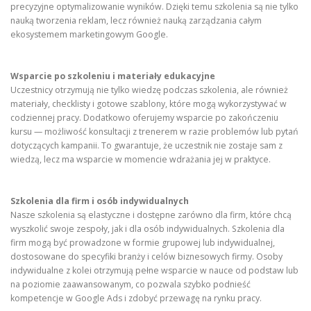
precyzyjne optymalizowanie wyników. Dzięki temu szkolenia są nie tylko
nauką tworzenia reklam, lecz również nauką zarządzania całym
ekosystemem marketingowym Google.
Wsparcie po szkoleniu i materiały edukacyjne
Uczestnicy otrzymują nie tylko wiedzę podczas szkolenia, ale również
materiały, checklisty i gotowe szablony, które mogą wykorzystywać w
codziennej pracy. Dodatkowo oferujemy wsparcie po zakończeniu
kursu — możliwość konsultacji z trenerem w razie problemów lub pytań
dotyczących kampanii. To gwarantuje, że uczestnik nie zostaje sam z
wiedzą, lecz ma wsparcie w momencie wdrażania jej w praktyce.
Szkolenia dla firm i osób indywidualnych
Nasze szkolenia są elastyczne i dostępne zarówno dla firm, które chcą
wyszkolić swoje zespoły, jak i dla osób indywidualnych. Szkolenia dla
firm mogą być prowadzone w formie grupowej lub indywidualnej,
dostosowane do specyfiki branży i celów biznesowych firmy. Osoby
indywidualne z kolei otrzymują pełne wsparcie w nauce od podstaw lub
na poziomie zaawansowanym, co pozwala szybko podnieść
kompetencje w Google Ads i zdobyć przewagę na rynku pracy.