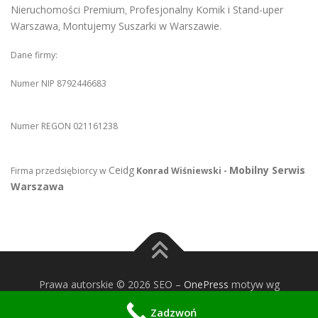
Nieruchomości Premium
Profesjonalny Komik i Stand-uper
,
Warszawa
Montujemy Suszarki w Warszawie
,
.
Dane firmy:
Numer NIP 8792446683
Numer REGON 021161238
Ceidg
Mobilny Serwis
Firma przedsiębiorcy w
Konrad Wiśniewski -
Warszawa
Prawa autorskie © 2026 SEO
–
OnePress
motyw wg
FameThemes
Zadzwoń