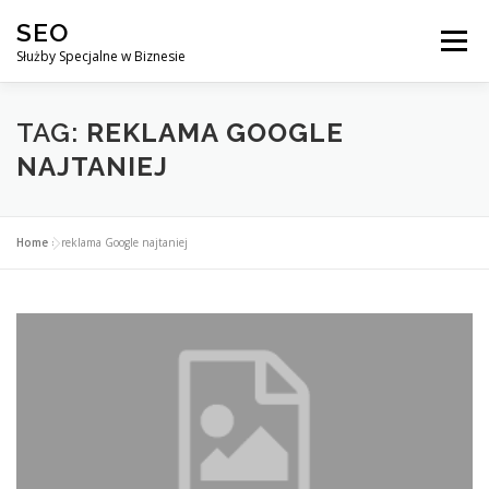
Przejdź
SEO
do
Menu
treści
Służby Specjalne w Biznesie
AGENCJA SEO
CO ZYSKUJESZ ?
TAG:
REKLAMA GOOGLE
NAJTANIEJ
DLACZEGO WARTO?
KURSY
BLOG
SKLEP
Home
»
reklama Google najtaniej
KONTAKT