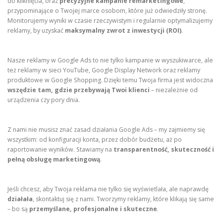
do kliknięcia, oraz
precyzyjne kampanie remarketingowe
,
przypominające o Twojej marce osobom, które już odwiedziły stronę.
Monitorujemy wyniki w czasie rzeczywistym i regularnie optymalizujemy
reklamy, by uzyskać
maksymalny zwrot z inwestycji (ROI)
.
Nasze reklamy w Google Ads to nie tylko kampanie w wyszukiwarce, ale
też reklamy w sieci YouTube, Google Display Network oraz reklamy
produktowe w Google Shopping. Dzięki temu Twoja firma jest widoczna
wszędzie tam, gdzie przebywają Twoi klienci
– niezależnie od
urządzenia czy pory dnia.
Z nami nie musisz znać zasad działania Google Ads – my zajmiemy się
wszystkim: od konfiguracji konta, przez dobór budżetu, aż po
raportowanie wyników. Stawiamy na
transparentność, skuteczność i
pełną obsługę marketingową
.
Jeśli chcesz, aby Twoja reklama nie tylko się wyświetlała, ale naprawdę
działała
, skontaktuj się z nami. Tworzymy reklamy, które klikają się same
– bo są
przemyślane, profesjonalne i skuteczne
.