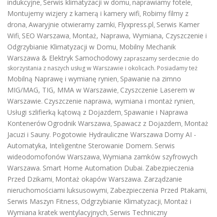
indukcyjne
Serwis klimatyzacji w domu
naprawiamy fotele
,
,
,
Montujemy wizjery z kamerą i kamery wifi
Robimy filmy z
,
drona
Awaryjnie otwieramy zamki
Flyxpress.pl
Serwis Kamer
,
,
,
Wifi
SEO Warszawa
Montaż, Naprawa, Wymiana, Czyszczenie i
,
,
Odgrzybianie Klimatyzacji w Domu
Mobilny Mechanik
,
Warszawa & Elektryk Samochodowy
zapraszamy serdecznie do
skorzystania z naszych usług w Warszawie i okolicach. Posiadamy też
Mobilną Naprawę i wymianę rynien
Spawanie na zimno
,
MIG/MAG, TIG, MMA w Warszawie
Czyszczenie Laserem w
,
Warszawie
Czyszczenie naprawa, wymiana i montaż rynien
.
,
Usługi szlifierką kątową z Dojazdem
Spawanie i Naprawa
,
Kontenerów
Ogrodnik Warszawa
Spawacz z Dojazdem
Montaż
,
,
Jacuzi i Sauny
Pogotowie Hydrauliczne Warszawa
Domy AI -
.
Automatyka, Inteligentne Sterowanie Domem
Serwis
.
wideodomofonów Warszawa
Wymiana zamków szyfrowych
,
Warszawa
Smart Home Automation Dubai
Zabezpieczenia
.
.
Przed Dzikami
Montaż okapów Warszawa
Zarządzanie
,
.
nieruchomościami luksusowymi
Zabezpieczenia Przed Ptakami
,
,
Serwis Maszyn Fitness
Odgrzybianie Klimatyzacji
Montaż i
,
,
Wymiana kratek wentylacyjnych
Serwis Techniczny
,