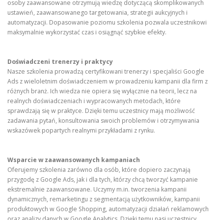
osoby zaawansowane otrzymują wiedzę dotyczącą skomplikowanych
ustawień, zaawansowanego targetowania, strategii aukcyjnych i
automatyzacji. Dopasowanie poziomu szkolenia pozwala uczestnikowi
maksymalnie wykorzystać czas i osiągnąć szybkie efekty.
Doświadczeni trenerzy i praktycy
Nasze szkolenia prowadzą certyfikowani trenerzy i specjaliści Google
Ads z wieloletnim doświadczeniem w prowadzeniu kampanii dla firm z
różnych branż. Ich wiedza nie opiera się wyłącznie na teorii, lecz na
realnych doświadczeniach i wypracowanych metodach, które
sprawdzają się w praktyce. Dzięki temu uczestnicy mają możliwość
zadawania pytań, konsultowania swoich problemów i otrzymywania
wskazówek popartych realnymi przykładami z rynku.
Wsparcie w zaawansowanych kampaniach
Oferujemy szkolenia zarówno dla osób, które dopiero zaczynają
przygodę z Google Ads, jak i dla tych, którzy chcą tworzyć kampanie
ekstremalnie zaawansowane. Uczymy m.in. tworzenia kampanii
dynamicznych, remarketingu z segmentacją użytkowników, kampanii
produktowych w Google Shopping, automatyzacji działań reklamowych
oraz analizy danych w Google Analytics. Dzięki temu nasi uczestnicy