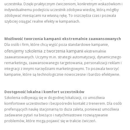
uczestnika. Dzięki praktycznym ćwiczeniom, konkretnym wskazówkom i
indywidualnemu podejściu uczestnik zdobywa wiedzę, którą mógłby
zdobywać miesiącami na własną rękę. To oszczędza czas i pozwala
szybciej osiągać realne efekty w kampaniach.
Możliwość tworzenia kampanii ekstremalnie zaawansowanych
Dla osób i firm, które chcą wyjść poza standardowe kampanie,
oferujemy szkolenia z tworzenia kampanii
ekstremalnie
zaawansowanych. Uczymy m.in. strategii automatyzacji, dynamicznego
remarketingu, zaawansowanego targetowania, personalizacji reklam i
integracji z innymi narzędziami marketingowymi. To pozwala tworzyć
kampanie, które są technologicznie nowoczesne i bardzo efektywne.
Dostępność lokalna i komfort uczestników
Szkolenia odbywają się w dogodnej lokalizacji, co umożliwia
komfortowe uczestnictwo i bezpośredni kontakt z trenerem. Dla osób
preferujących naukę stacjonarną to duża zaleta, ponieważ umożliwia
zadawanie pytań na bieżąco i natychmiastowe rozwiązywanie
problemów, które mogą pojawić się w trakcie ćwiczeń.