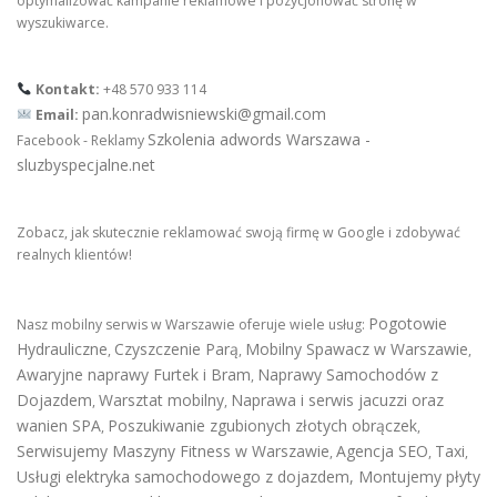
optymalizować kampanie reklamowe i pozycjonować stronę w
wyszukiwarce.
Kontakt:
+48 570 933 114
pan.konradwisniewski@gmail.com
Email:
Szkolenia adwords Warszawa -
Facebook - Reklamy
sluzbyspecjalne.net
Zobacz, jak skutecznie reklamować swoją firmę w Google i zdobywać
realnych klientów!
Pogotowie
Nasz mobilny serwis w Warszawie oferuje wiele usług:
Hydrauliczne
Czyszczenie Parą
Mobilny Spawacz w Warszawie
,
,
,
Awaryjne naprawy Furtek i Bram
Naprawy Samochodów z
,
Dojazdem
Warsztat mobilny
Naprawa i serwis jacuzzi oraz
,
,
wanien SPA
Poszukiwanie zgubionych złotych obrączek
,
,
Serwisujemy Maszyny Fitness w Warszawie
Agencja SEO
Taxi
,
,
,
Usługi elektryka samochodowego z dojazdem
,
Montujemy płyty