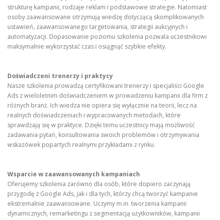
strukturę kampanii, rodzaje reklam i podstawowe strategie. Natomiast
osoby zaawansowane otrzymują wiedzę dotyczącą skomplikowanych
ustawień, zaawansowanego targetowania, strategii aukcyjnych i
automatyzacji. Dopasowanie poziomu szkolenia pozwala uczestnikowi
maksymalnie wykorzystać czas i osiągnąć szybkie efekty.
Doświadczeni trenerzy i praktycy
Nasze szkolenia prowadzą certyfikowani trenerzy i specjaliści Google
Ads z wieloletnim doświadczeniem w prowadzeniu kampanii dla firm z
różnych branż. Ich wiedza nie opiera się wyłącznie na teorii, lecz na
realnych doświadczeniach i wypracowanych metodach, które
sprawdzają się w praktyce. Dzięki temu uczestnicy mają możliwość
zadawania pytań, konsultowania swoich problemów i otrzymywania
wskazówek popartych realnymi przykładami z rynku.
Wsparcie w zaawansowanych kampaniach
Oferujemy szkolenia zarówno dla osób, które dopiero zaczynają
przygodę z Google Ads, jak i dla tych, którzy chcą tworzyć kampanie
ekstremalnie zaawansowane. Uczymy m.in. tworzenia kampanii
dynamicznych, remarketingu z segmentacją użytkowników, kampanii