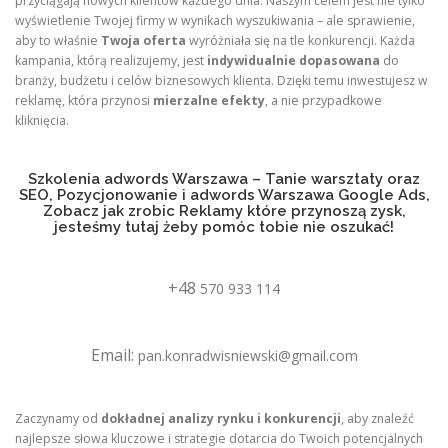
przyciągają nowych klientów każdego dnia. Naszym celem jest nie tylko
wyświetlenie Twojej firmy w wynikach wyszukiwania – ale sprawienie,
aby to właśnie
Twoja oferta
wyróżniała się na tle konkurencji. Każda
kampania, którą realizujemy, jest
indywidualnie dopasowana
do
branży, budżetu i celów biznesowych klienta. Dzięki temu inwestujesz w
reklamę, która przynosi
mierzalne efekty
, a nie przypadkowe
kliknięcia.
Szkolenia adwords Warszawa – Tanie warsztaty oraz
SEO, Pozycjonowanie i adwords Warszawa Google Ads,
Zobacz jak zrobic Reklamy które przynoszą zysk,
jesteśmy tutaj żeby pomóc tobie nie oszukać!
+48
570 933 114
Email:
pan.konradwisniewski@gmail.com
Zaczynamy od
dokładnej analizy rynku i konkurencji
, aby znaleźć
najlepsze słowa kluczowe i strategie dotarcia do Twoich potencjalnych