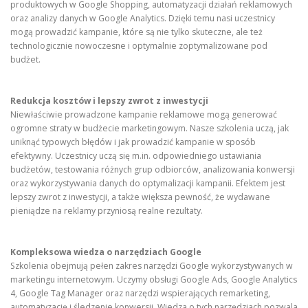
produktowych w Google Shopping, automatyzacji działań reklamowych
oraz analizy danych w Google Analytics. Dzięki temu nasi uczestnicy
mogą prowadzić kampanie, które są nie tylko skuteczne, ale też
technologicznie nowoczesne i optymalnie zoptymalizowane pod
budżet.
Redukcja kosztów i lepszy zwrot z inwestycji
Niewłaściwie prowadzone kampanie reklamowe mogą generować
ogromne straty w budżecie marketingowym. Nasze szkolenia uczą, jak
uniknąć typowych błędów i jak prowadzić kampanie w sposób
efektywny. Uczestnicy uczą się m.in. odpowiedniego ustawiania
budżetów, testowania różnych grup odbiorców, analizowania konwersji
oraz wykorzystywania danych do optymalizacji kampanii. Efektem jest
lepszy zwrot z inwestycji, a także większa pewność, że wydawane
pieniądze na reklamy przyniosą realne rezultaty.
Kompleksowa wiedza o narzędziach Google
Szkolenia obejmują pełen zakres narzędzi Google wykorzystywanych w
marketingu internetowym. Uczymy obsługi Google Ads, Google Analytics
4, Google Tag Manager oraz narzędzi wspierających remarketing,
automatyzację i śledzenie konwersji. Wiedza o tych narzędziach pozwala