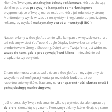
klientów. Tworzymy
atrakcyjne teksty reklamowe
, które zachęcają
do kliknięcia, oraz
precyzyjne kampanie remarketingowe
,
przypominające o Twojej marce osobom, które już odwiedziły stronę.
Monitorujemy wyniki w czasie rzeczywistym i regularnie optymalizujemy
reklamy, by uzyskać
maksymalny zwrot z inwestycji (ROI)
.
Nasze reklamy w Google Ads to nie tylko kampanie w wyszukiwarce, ale
też reklamy w sieci YouTube, Google Display Network oraz reklamy
produktowe w Google Shopping. Dzięki temu Twoja firma jest widoczna
wszędzie tam, gdzie przebywają Twoi klienci
– niezależnie od
urządzenia czy pory dnia.
Z nami nie musisz znać zasad działania Google Ads – my zajmiemy się
wszystkim: od konfiguracji konta, przez dobór budżetu, aż po
raportowanie wyników. Stawiamy na
transparentność, skuteczność i
pełną obsługę marketingową
.
Jeśli chcesz, aby Twoja reklama nie tylko się wyświetlała, ale naprawdę
działała
, skontaktuj się z nami. Tworzymy reklamy, które klikają się same