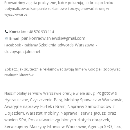
Prowadzimy zajęcia praktyczne, które pokazują, jak krok po kroku
optymalizować kampanie reklamowe i pozycjonować stronę w
wyszukiwarce.
Kontakt:
+48 570 933 114
pan.konradwisniewski@gmail.com
Email:
Szkolenia adwords Warszawa -
Facebook - Reklamy
sluzbyspecjalne.net
Zobacz, jak skutecznie reklamować swoją firmę w Google i zdobywać
realnych klientów!
Pogotowie
Nasz mobilny serwis w Warszawie oferuje wiele usług:
Hydrauliczne
Czyszczenie Parą
Mobilny Spawacz w Warszawie
,
,
,
Awaryjne naprawy Furtek i Bram
Naprawy Samochodów z
,
Dojazdem
Warsztat mobilny
Naprawa i serwis jacuzzi oraz
,
,
wanien SPA
Poszukiwanie zgubionych złotych obrączek
,
,
Serwisujemy Maszyny Fitness w Warszawie
Agencja SEO
Taxi
,
,
,