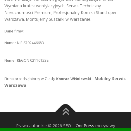
Wymiana kratek wentylacyjnych
Serwis Techniczny
,
Nieruchomości Premium
Profesjonalny Komik i Stand-uper
,
Warszawa
Montujemy Suszarki w Warszawie
,
.
Dane firmy:
Numer NIP 8792446683
Numer REGON 021161238
Ceidg
Mobilny Serwis
Firma przedsiębiorcy w
Konrad Wiśniewski -
Warszawa
Prawa autorskie © 2026 SEO
–
OnePress
motyw wg