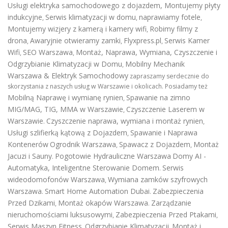
Usługi elektryka samochodowego z dojazdem
,
Montujemy płyty
indukcyjne
Serwis klimatyzacji w domu
naprawiamy fotele
,
,
,
Montujemy wizjery z kamerą i kamery wifi
Robimy filmy z
,
drona
Awaryjnie otwieramy zamki
Flyxpress.pl
Serwis Kamer
,
,
,
Wifi
SEO Warszawa
Montaż, Naprawa, Wymiana, Czyszczenie i
,
,
Odgrzybianie Klimatyzacji w Domu
Mobilny Mechanik
,
Warszawa & Elektryk Samochodowy
zapraszamy serdecznie do
skorzystania z naszych usług w Warszawie i okolicach. Posiadamy też
Mobilną Naprawę i wymianę rynien
Spawanie na zimno
,
MIG/MAG, TIG, MMA w Warszawie
Czyszczenie Laserem w
,
Warszawie
Czyszczenie naprawa, wymiana i montaż rynien
.
,
Usługi szlifierką kątową z Dojazdem
Spawanie i Naprawa
,
Kontenerów
Ogrodnik Warszawa
Spawacz z Dojazdem
Montaż
,
,
Jacuzi i Sauny
Pogotowie Hydrauliczne Warszawa
Domy AI -
.
Automatyka, Inteligentne Sterowanie Domem
Serwis
.
wideodomofonów Warszawa
Wymiana zamków szyfrowych
,
Warszawa
Smart Home Automation Dubai
Zabezpieczenia
.
.
Przed Dzikami
Montaż okapów Warszawa
Zarządzanie
,
.
nieruchomościami luksusowymi
Zabezpieczenia Przed Ptakami
,
,
Serwis Maszyn Fitness
Odgrzybianie Klimatyzacji
Montaż i
,
,