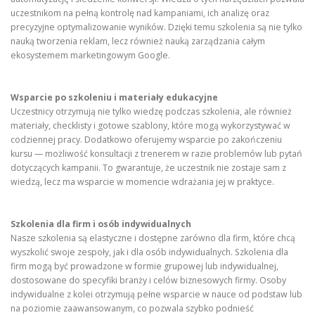
uczestnikom na pełną kontrolę nad kampaniami, ich analizę oraz
precyzyjne optymalizowanie wyników. Dzięki temu szkolenia są nie tylko
nauką tworzenia reklam, lecz również nauką zarządzania całym
ekosystemem marketingowym Google.
Wsparcie po szkoleniu i materiały edukacyjne
Uczestnicy otrzymują nie tylko wiedzę podczas szkolenia, ale również
materiały, checklisty i gotowe szablony, które mogą wykorzystywać w
codziennej pracy. Dodatkowo oferujemy wsparcie po zakończeniu
kursu — możliwość konsultacji z trenerem w razie problemów lub pytań
dotyczących kampanii. To gwarantuje, że uczestnik nie zostaje sam z
wiedzą, lecz ma wsparcie w momencie wdrażania jej w praktyce.
Szkolenia dla firm i osób indywidualnych
Nasze szkolenia są elastyczne i dostępne zarówno dla firm, które chcą
wyszkolić swoje zespoły, jak i dla osób indywidualnych. Szkolenia dla
firm mogą być prowadzone w formie grupowej lub indywidualnej,
dostosowane do specyfiki branży i celów biznesowych firmy. Osoby
indywidualne z kolei otrzymują pełne wsparcie w nauce od podstaw lub
na poziomie zaawansowanym, co pozwala szybko podnieść