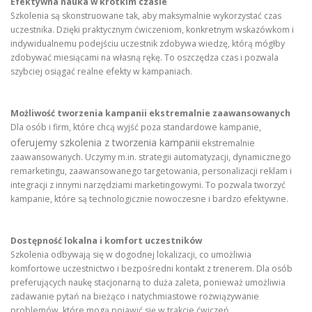
Efektywna nauka w krótkim czasie
Szkolenia są skonstruowane tak, aby maksymalnie wykorzystać czas
uczestnika. Dzięki praktycznym ćwiczeniom, konkretnym wskazówkom i
indywidualnemu podejściu uczestnik zdobywa wiedzę, którą mógłby
zdobywać miesiącami na własną rękę. To oszczędza czas i pozwala
szybciej osiągać realne efekty w kampaniach.
Możliwość tworzenia kampanii ekstremalnie zaawansowanych
Dla osób i firm, które chcą wyjść poza standardowe kampanie,
oferujemy szkolenia z tworzenia kampanii
ekstremalnie
zaawansowanych. Uczymy m.in. strategii automatyzacji, dynamicznego
remarketingu, zaawansowanego targetowania, personalizacji reklam i
integracji z innymi narzędziami marketingowymi. To pozwala tworzyć
kampanie, które są technologicznie nowoczesne i bardzo efektywne.
Dostępność lokalna i komfort uczestników
Szkolenia odbywają się w dogodnej lokalizacji, co umożliwia
komfortowe uczestnictwo i bezpośredni kontakt z trenerem. Dla osób
preferujących naukę stacjonarną to duża zaleta, ponieważ umożliwia
zadawanie pytań na bieżąco i natychmiastowe rozwiązywanie
problemów, które mogą pojawić się w trakcie ćwiczeń.