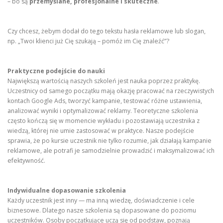
– bo są
przemyślane, profesjonalne i skuteczne
.
Czy chcesz, żebym dodał do tego tekstu hasła reklamowe lub slogan,
np. „Twoi klienci już Cię szukają – pomóż im Cię znaleźć”?
Praktyczne podejście do nauki
Największą wartością naszych szkoleń jest nauka poprzez praktykę.
Uczestnicy od samego początku mają okazję pracować na rzeczywistych
kontach Google Ads, tworzyć kampanie, testować różne ustawienia,
analizować wyniki i optymalizować reklamy. Teoretyczne szkolenia
często kończą się w momencie wykładu i pozostawiają uczestnika z
wiedzą, której nie umie zastosować w praktyce. Nasze podejście
sprawia, że po kursie uczestnik nie tylko rozumie, jak działają kampanie
reklamowe, ale potrafi je samodzielnie prowadzić i maksymalizować ich
efektywność.
Indywidualne dopasowanie szkolenia
Każdy uczestnik jest inny — ma inną wiedzę, doświadczenie i cele
biznesowe. Dlatego nasze szkolenia są dopasowane do poziomu
uczestników. Osoby początkujące uczą się od podstaw, poznają