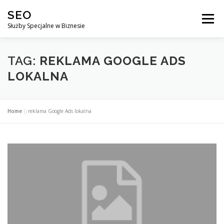
Przejdź
SEO
do
Menu
treści
Służby Specjalne w Biznesie
AGENCJA SEO
CO ZYSKUJESZ ?
TAG:
REKLAMA GOOGLE ADS
LOKALNA
DLACZEGO WARTO?
KURSY
BLOG
SKLEP
Home
»
reklama Google Ads lokalna
KONTAKT