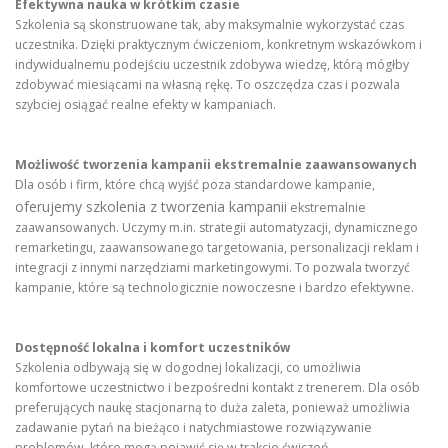
Efektywna nauka w krótkim czasie
Szkolenia są skonstruowane tak, aby maksymalnie wykorzystać czas
uczestnika. Dzięki praktycznym ćwiczeniom, konkretnym wskazówkom i
indywidualnemu podejściu uczestnik zdobywa wiedzę, którą mógłby
zdobywać miesiącami na własną rękę. To oszczędza czas i pozwala
szybciej osiągać realne efekty w kampaniach.
Możliwość tworzenia kampanii ekstremalnie zaawansowanych
Dla osób i firm, które chcą wyjść poza standardowe kampanie,
oferujemy szkolenia z tworzenia kampanii
ekstremalnie
zaawansowanych. Uczymy m.in. strategii automatyzacji, dynamicznego
remarketingu, zaawansowanego targetowania, personalizacji reklam i
integracji z innymi narzędziami marketingowymi. To pozwala tworzyć
kampanie, które są technologicznie nowoczesne i bardzo efektywne.
Dostępność lokalna i komfort uczestników
Szkolenia odbywają się w dogodnej lokalizacji, co umożliwia
komfortowe uczestnictwo i bezpośredni kontakt z trenerem. Dla osób
preferujących naukę stacjonarną to duża zaleta, ponieważ umożliwia
zadawanie pytań na bieżąco i natychmiastowe rozwiązywanie
problemów, które mogą pojawić się w trakcie ćwiczeń.