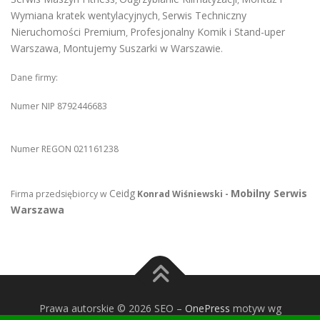
Wymiana kratek wentylacyjnych
Serwis Techniczny
,
Nieruchomości Premium
Profesjonalny Komik i Stand-uper
,
Warszawa
Montujemy Suszarki w Warszawie
,
.
Dane firmy:
Numer NIP 8792446683
Numer REGON 021161238
Ceidg
Mobilny Serwis
Firma przedsiębiorcy w
Konrad Wiśniewski -
Warszawa
Prawa autorskie © 2026 SEO
–
OnePress
motyw wg