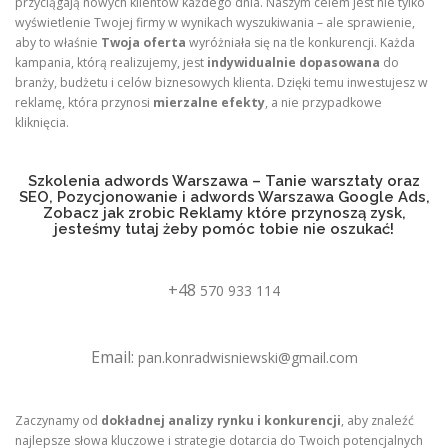
przyciągają nowych klientów każdego dnia. Naszym celem jest nie tylko
wyświetlenie Twojej firmy w wynikach wyszukiwania – ale sprawienie,
aby to właśnie
Twoja oferta
wyróżniała się na tle konkurencji. Każda
kampania, którą realizujemy, jest
indywidualnie dopasowana
do
branży, budżetu i celów biznesowych klienta. Dzięki temu inwestujesz w
reklamę, która przynosi
mierzalne efekty
, a nie przypadkowe
kliknięcia.
Szkolenia adwords Warszawa – Tanie warsztaty oraz
SEO, Pozycjonowanie i adwords Warszawa Google Ads,
Zobacz jak zrobic Reklamy które przynoszą zysk,
jesteśmy tutaj żeby pomóc tobie nie oszukać!
+48
570 933 114
Email:
pan.konradwisniewski@gmail.com
Zaczynamy od
dokładnej analizy rynku i konkurencji
, aby znaleźć
najlepsze słowa kluczowe i strategie dotarcia do Twoich potencjalnych