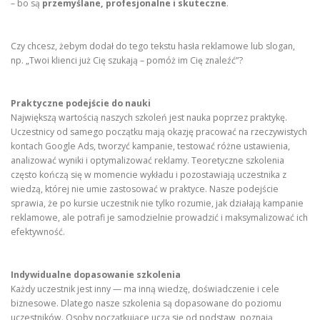
– bo są
przemyślane, profesjonalne i skuteczne
.
Czy chcesz, żebym dodał do tego tekstu hasła reklamowe lub slogan,
np. „Twoi klienci już Cię szukają – pomóż im Cię znaleźć”?
Praktyczne podejście do nauki
Największą wartością naszych szkoleń jest nauka poprzez praktykę.
Uczestnicy od samego początku mają okazję pracować na rzeczywistych
kontach Google Ads, tworzyć kampanie, testować różne ustawienia,
analizować wyniki i optymalizować reklamy. Teoretyczne szkolenia
często kończą się w momencie wykładu i pozostawiają uczestnika z
wiedzą, której nie umie zastosować w praktyce. Nasze podejście
sprawia, że po kursie uczestnik nie tylko rozumie, jak działają kampanie
reklamowe, ale potrafi je samodzielnie prowadzić i maksymalizować ich
efektywność.
Indywidualne dopasowanie szkolenia
Każdy uczestnik jest inny — ma inną wiedzę, doświadczenie i cele
biznesowe. Dlatego nasze szkolenia są dopasowane do poziomu
uczestników. Osoby początkujące uczą się od podstaw, poznają