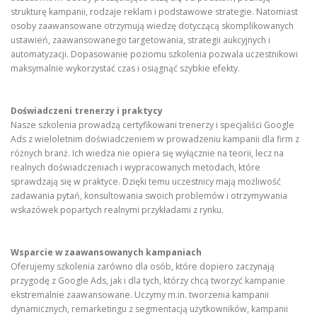
strukturę kampanii, rodzaje reklam i podstawowe strategie. Natomiast
osoby zaawansowane otrzymują wiedzę dotyczącą skomplikowanych
ustawień, zaawansowanego targetowania, strategii aukcyjnych i
automatyzacji. Dopasowanie poziomu szkolenia pozwala uczestnikowi
maksymalnie wykorzystać czas i osiągnąć szybkie efekty.
Doświadczeni trenerzy i praktycy
Nasze szkolenia prowadzą certyfikowani trenerzy i specjaliści Google
Ads z wieloletnim doświadczeniem w prowadzeniu kampanii dla firm z
różnych branż. Ich wiedza nie opiera się wyłącznie na teorii, lecz na
realnych doświadczeniach i wypracowanych metodach, które
sprawdzają się w praktyce. Dzięki temu uczestnicy mają możliwość
zadawania pytań, konsultowania swoich problemów i otrzymywania
wskazówek popartych realnymi przykładami z rynku.
Wsparcie w zaawansowanych kampaniach
Oferujemy szkolenia zarówno dla osób, które dopiero zaczynają
przygodę z Google Ads, jak i dla tych, którzy chcą tworzyć kampanie
ekstremalnie zaawansowane. Uczymy m.in. tworzenia kampanii
dynamicznych, remarketingu z segmentacją użytkowników, kampanii