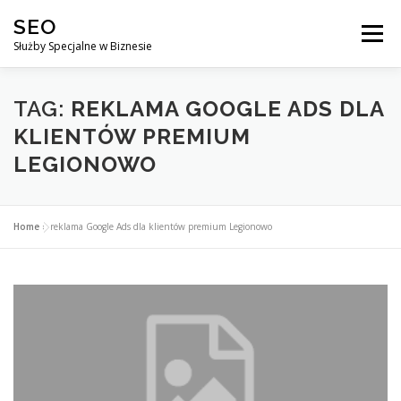
Przejdź
SEO
do
Menu
treści
Służby Specjalne w Biznesie
AGENCJA SEO
CO ZYSKUJESZ ?
TAG:
REKLAMA GOOGLE ADS DLA
KLIENTÓW PREMIUM
LEGIONOWO
DLACZEGO WARTO?
KURSY
BLOG
SKLEP
Home
»
reklama Google Ads dla klientów premium Legionowo
KONTAKT