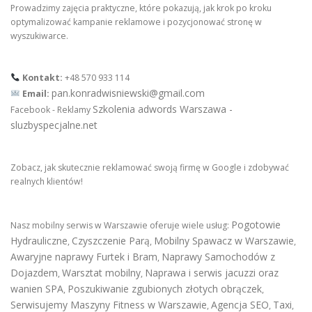
Prowadzimy zajęcia praktyczne, które pokazują, jak krok po kroku
optymalizować kampanie reklamowe i pozycjonować stronę w
wyszukiwarce.
Kontakt:
+48 570 933 114
pan.konradwisniewski@gmail.com
Email:
Szkolenia adwords Warszawa -
Facebook - Reklamy
sluzbyspecjalne.net
Zobacz, jak skutecznie reklamować swoją firmę w Google i zdobywać
realnych klientów!
Pogotowie
Nasz mobilny serwis w Warszawie oferuje wiele usług:
Hydrauliczne
Czyszczenie Parą
Mobilny Spawacz w Warszawie
,
,
,
Awaryjne naprawy Furtek i Bram
Naprawy Samochodów z
,
Dojazdem
Warsztat mobilny
Naprawa i serwis jacuzzi oraz
,
,
wanien SPA
Poszukiwanie zgubionych złotych obrączek
,
,
Serwisujemy Maszyny Fitness w Warszawie
Agencja SEO
Taxi
,
,
,