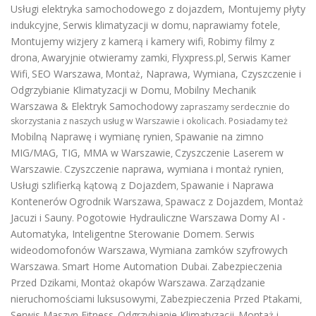
Usługi elektryka samochodowego z dojazdem
,
Montujemy płyty
indukcyjne
Serwis klimatyzacji w domu
naprawiamy fotele
,
,
,
Montujemy wizjery z kamerą i kamery wifi
Robimy filmy z
,
drona
Awaryjnie otwieramy zamki
Flyxpress.pl
Serwis Kamer
,
,
,
Wifi
SEO Warszawa
Montaż, Naprawa, Wymiana, Czyszczenie i
,
,
Odgrzybianie Klimatyzacji w Domu
Mobilny Mechanik
,
Warszawa & Elektryk Samochodowy
zapraszamy serdecznie do
skorzystania z naszych usług w Warszawie i okolicach. Posiadamy też
Mobilną Naprawę i wymianę rynien
Spawanie na zimno
,
MIG/MAG, TIG, MMA w Warszawie
Czyszczenie Laserem w
,
Warszawie
Czyszczenie naprawa, wymiana i montaż rynien
.
,
Usługi szlifierką kątową z Dojazdem
Spawanie i Naprawa
,
Kontenerów
Ogrodnik Warszawa
Spawacz z Dojazdem
Montaż
,
,
Jacuzi i Sauny
Pogotowie Hydrauliczne Warszawa
Domy AI -
.
Automatyka, Inteligentne Sterowanie Domem
Serwis
.
wideodomofonów Warszawa
Wymiana zamków szyfrowych
,
Warszawa
Smart Home Automation Dubai
Zabezpieczenia
.
.
Przed Dzikami
Montaż okapów Warszawa
Zarządzanie
,
.
nieruchomościami luksusowymi
Zabezpieczenia Przed Ptakami
,
,
Serwis Maszyn Fitness
Odgrzybianie Klimatyzacji
Montaż i
,
,