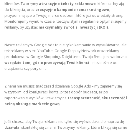
klientów. Tworzymy
atrakcyjne teksty reklamowe
, które zachęcają
do kliknięcia, oraz
precyzyjne kampanie remarketingowe
,
przypominające o Twojej marce osobom, które już odwiedziły stronę.
Monitorujemy wyniki w czasie rzeczywistym i regularnie optymalizujemy
reklamy, by uzyskać
maksymalny zwrot z inwestycji (ROI)
.
Nasze reklamy w Google Ads to nie tylko kampanie w wyszukiwarce, ale
też reklamy w sieci YouTube, Google Display Network oraz reklamy
produktowe w Google Shopping. Dzięki temu Twoja firma jest widoczna
wszędzie tam, gdzie przebywają Twoi klienci
– niezależnie od
urządzenia czy pory dnia.
Z nami nie musisz znać zasad działania Google Ads – my zajmiemy się
wszystkim: od konfiguracji konta, przez dobór budżetu, aż po
raportowanie wyników. Stawiamy na
transparentność, skuteczność i
pełną obsługę marketingową
.
Jeśli chcesz, aby Twoja reklama nie tylko się wyświetlała, ale naprawdę
działała
, skontaktuj się z nami. Tworzymy reklamy, które klikają się same