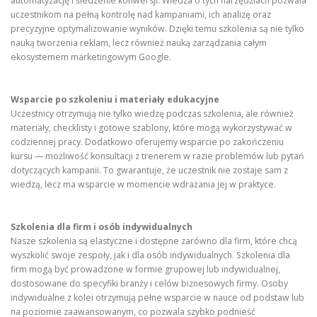
automatyzację i śledzenie konwersji. Wiedza o tych narzędziach pozwala
uczestnikom na pełną kontrolę nad kampaniami, ich analizę oraz
precyzyjne optymalizowanie wyników. Dzięki temu szkolenia są nie tylko
nauką tworzenia reklam, lecz również nauką zarządzania całym
ekosystemem marketingowym Google.
Wsparcie po szkoleniu i materiały edukacyjne
Uczestnicy otrzymują nie tylko wiedzę podczas szkolenia, ale również
materiały, checklisty i gotowe szablony, które mogą wykorzystywać w
codziennej pracy. Dodatkowo oferujemy wsparcie po zakończeniu
kursu — możliwość konsultacji z trenerem w razie problemów lub pytań
dotyczących kampanii. To gwarantuje, że uczestnik nie zostaje sam z
wiedzą, lecz ma wsparcie w momencie wdrażania jej w praktyce.
Szkolenia dla firm i osób indywidualnych
Nasze szkolenia są elastyczne i dostępne zarówno dla firm, które chcą
wyszkolić swoje zespoły, jak i dla osób indywidualnych. Szkolenia dla
firm mogą być prowadzone w formie grupowej lub indywidualnej,
dostosowane do specyfiki branży i celów biznesowych firmy. Osoby
indywidualne z kolei otrzymują pełne wsparcie w nauce od podstaw lub
na poziomie zaawansowanym, co pozwala szybko podnieść