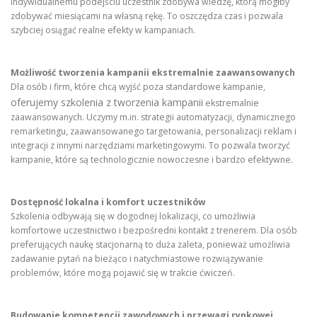
indywidualnemu podejściu uczestnik zdobywa wiedzę, którą mógłby
zdobywać miesiącami na własną rękę. To oszczędza czas i pozwala
szybciej osiągać realne efekty w kampaniach.
Możliwość tworzenia kampanii ekstremalnie zaawansowanych
Dla osób i firm, które chcą wyjść poza standardowe kampanie,
oferujemy szkolenia z tworzenia kampanii
ekstremalnie
zaawansowanych. Uczymy m.in. strategii automatyzacji, dynamicznego
remarketingu, zaawansowanego targetowania, personalizacji reklam i
integracji z innymi narzędziami marketingowymi. To pozwala tworzyć
kampanie, które są technologicznie nowoczesne i bardzo efektywne.
Dostępność lokalna i komfort uczestników
Szkolenia odbywają się w dogodnej lokalizacji, co umożliwia
komfortowe uczestnictwo i bezpośredni kontakt z trenerem. Dla osób
preferujących naukę stacjonarną to duża zaleta, ponieważ umożliwia
zadawanie pytań na bieżąco i natychmiastowe rozwiązywanie
problemów, które mogą pojawić się w trakcie ćwiczeń.
Budowanie kompetencji zawodowych i przewagi rynkowej