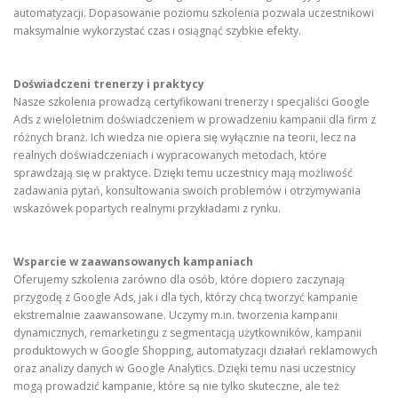
automatyzacji. Dopasowanie poziomu szkolenia pozwala uczestnikowi
maksymalnie wykorzystać czas i osiągnąć szybkie efekty.
Doświadczeni trenerzy i praktycy
Nasze szkolenia prowadzą certyfikowani trenerzy i specjaliści Google
Ads z wieloletnim doświadczeniem w prowadzeniu kampanii dla firm z
różnych branż. Ich wiedza nie opiera się wyłącznie na teorii, lecz na
realnych doświadczeniach i wypracowanych metodach, które
sprawdzają się w praktyce. Dzięki temu uczestnicy mają możliwość
zadawania pytań, konsultowania swoich problemów i otrzymywania
wskazówek popartych realnymi przykładami z rynku.
Wsparcie w zaawansowanych kampaniach
Oferujemy szkolenia zarówno dla osób, które dopiero zaczynają
przygodę z Google Ads, jak i dla tych, którzy chcą tworzyć kampanie
ekstremalnie zaawansowane. Uczymy m.in. tworzenia kampanii
dynamicznych, remarketingu z segmentacją użytkowników, kampanii
produktowych w Google Shopping, automatyzacji działań reklamowych
oraz analizy danych w Google Analytics. Dzięki temu nasi uczestnicy
mogą prowadzić kampanie, które są nie tylko skuteczne, ale też