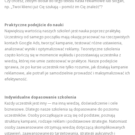
Czy chcesz, żebym dodał do tego tekstu hasła reklamowe lub slogan,
np. „Twoi klienci już Cię szukają – pomóż im Cię znaleźć”?
Praktyczne podejście do nauki
Największą wartością naszych szkoleń jest nauka poprzez praktykę.
Uczestnicy od samego początku mają okazję pracować na rzeczywistych
kontach Google Ads, tworzyć kampanie, testować różne ustawienia,
analizować wyniki i optymalizować reklamy. Teoretyczne szkolenia
często kończą się w momencie wykładu i pozostawiają uczestnika z
wiedzą, której nie umie zastosować w praktyce. Nasze podejście
sprawia, że po kursie uczestnik nie tylko rozumie, jak działają kampanie
reklamowe, ale potrafi je samodzielnie prowadzić i maksymalizować ich
efektywność.
Indywidualne dopasowanie szkolenia
Każdy uczestnik jest inny — ma inną wiedzę, doświadczenie i cele
biznesowe. Dlatego nasze szkolenia są dopasowane do poziomu
uczestników. Osoby początkujące uczą się od podstaw, poznają
strukturę kampanii, rodzaje reklam i podstawowe strategie. Natomiast
osoby zaawansowane otrzymują wiedzę dotyczącą skomplikowanych
ustawień, zaawansowanego targetowania, strategii aukcyjnych i