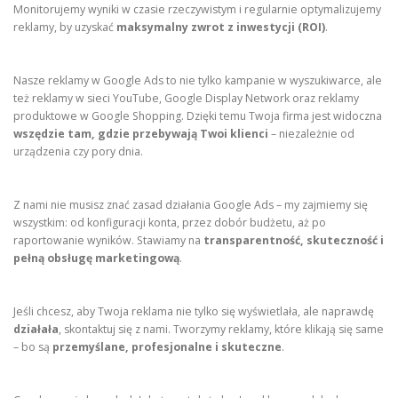
Monitorujemy wyniki w czasie rzeczywistym i regularnie optymalizujemy
reklamy, by uzyskać
maksymalny zwrot z inwestycji (ROI)
.
Nasze reklamy w Google Ads to nie tylko kampanie w wyszukiwarce, ale
też reklamy w sieci YouTube, Google Display Network oraz reklamy
produktowe w Google Shopping. Dzięki temu Twoja firma jest widoczna
wszędzie tam, gdzie przebywają Twoi klienci
– niezależnie od
urządzenia czy pory dnia.
Z nami nie musisz znać zasad działania Google Ads – my zajmiemy się
wszystkim: od konfiguracji konta, przez dobór budżetu, aż po
raportowanie wyników. Stawiamy na
transparentność, skuteczność i
pełną obsługę marketingową
.
Jeśli chcesz, aby Twoja reklama nie tylko się wyświetlała, ale naprawdę
działała
, skontaktuj się z nami. Tworzymy reklamy, które klikają się same
– bo są
przemyślane, profesjonalne i skuteczne
.