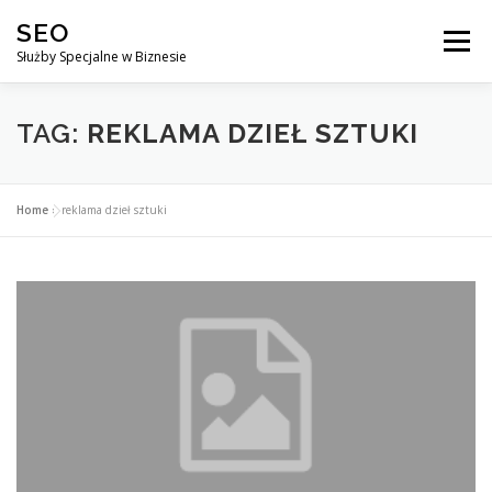
Przejdź
SEO
do
Menu
treści
Służby Specjalne w Biznesie
AGENCJA SEO
CO ZYSKUJESZ ?
TAG:
REKLAMA DZIEŁ SZTUKI
DLACZEGO WARTO?
KURSY
BLOG
SKLEP
Home
»
reklama dzieł sztuki
KONTAKT