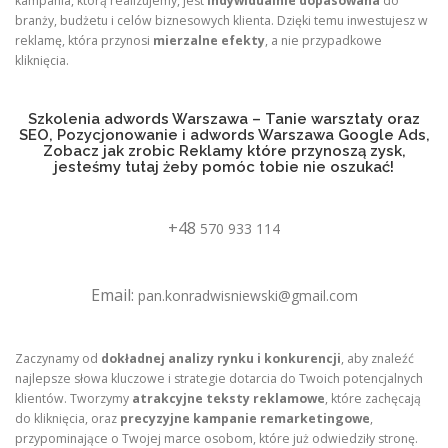
kampania, którą realizujemy, jest
indywidualnie dopasowana
do
branży, budżetu i celów biznesowych klienta. Dzięki temu inwestujesz w
reklamę, która przynosi
mierzalne efekty
, a nie przypadkowe
kliknięcia.
Szkolenia adwords Warszawa – Tanie warsztaty oraz
SEO, Pozycjonowanie i adwords Warszawa Google Ads,
Zobacz jak zrobic Reklamy które przynoszą zysk,
jesteśmy tutaj żeby pomóc tobie nie oszukać!
+48
570 933 114
Email:
pan.konradwisniewski@gmail.com
Zaczynamy od
dokładnej analizy rynku i konkurencji
, aby znaleźć
najlepsze słowa kluczowe i strategie dotarcia do Twoich potencjalnych
klientów. Tworzymy
atrakcyjne teksty reklamowe
, które zachęcają
do kliknięcia, oraz
precyzyjne kampanie remarketingowe
,
przypominające o Twojej marce osobom, które już odwiedziły stronę.