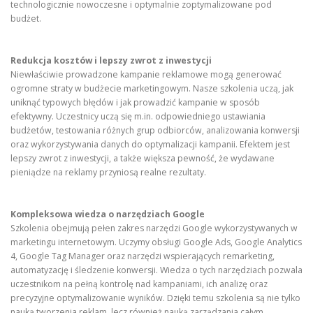
technologicznie nowoczesne i optymalnie zoptymalizowane pod
budżet.
Redukcja kosztów i lepszy zwrot z inwestycji
Niewłaściwie prowadzone kampanie reklamowe mogą generować
ogromne straty w budżecie marketingowym. Nasze szkolenia uczą, jak
uniknąć typowych błędów i jak prowadzić kampanie w sposób
efektywny. Uczestnicy uczą się m.in. odpowiedniego ustawiania
budżetów, testowania różnych grup odbiorców, analizowania konwersji
oraz wykorzystywania danych do optymalizacji kampanii. Efektem jest
lepszy zwrot z inwestycji, a także większa pewność, że wydawane
pieniądze na reklamy przyniosą realne rezultaty.
Kompleksowa wiedza o narzędziach Google
Szkolenia obejmują pełen zakres narzędzi Google wykorzystywanych w
marketingu internetowym. Uczymy obsługi Google Ads, Google Analytics
4, Google Tag Manager oraz narzędzi wspierających remarketing,
automatyzację i śledzenie konwersji. Wiedza o tych narzędziach pozwala
uczestnikom na pełną kontrolę nad kampaniami, ich analizę oraz
precyzyjne optymalizowanie wyników. Dzięki temu szkolenia są nie tylko
nauką tworzenia reklam, lecz również nauką zarządzania całym