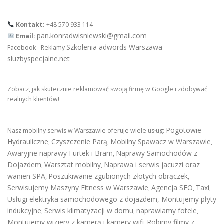
Kontakt:
+48 570 933 114
pan.konradwisniewski@gmail.com
Email:
Szkolenia adwords Warszawa -
Facebook - Reklamy
sluzbyspecjalne.net
Zobacz, jak skutecznie reklamować swoją firmę w Google i zdobywać
realnych klientów!
Pogotowie
Nasz mobilny serwis w Warszawie oferuje wiele usług:
Hydrauliczne
Czyszczenie Parą
Mobilny Spawacz w Warszawie
,
,
,
Awaryjne naprawy Furtek i Bram
Naprawy Samochodów z
,
Dojazdem
Warsztat mobilny
Naprawa i serwis jacuzzi oraz
,
,
wanien SPA
Poszukiwanie zgubionych złotych obrączek
,
,
Serwisujemy Maszyny Fitness w Warszawie
Agencja SEO
Taxi
,
,
,
Usługi elektryka samochodowego z dojazdem
,
Montujemy płyty
indukcyjne
Serwis klimatyzacji w domu
naprawiamy fotele
,
,
,
Montujemy wizjery z kamerą i kamery wifi
Robimy filmy z
,