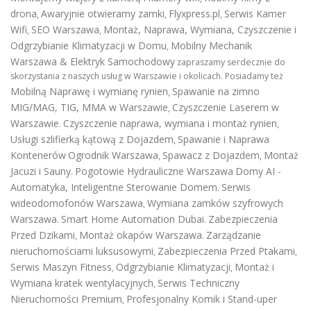
drona
Awaryjnie otwieramy zamki
Flyxpress.pl
Serwis Kamer
,
,
,
Wifi
SEO Warszawa
Montaż, Naprawa, Wymiana, Czyszczenie i
,
,
Odgrzybianie Klimatyzacji w Domu
Mobilny Mechanik
,
Warszawa & Elektryk Samochodowy
zapraszamy serdecznie do
skorzystania z naszych usług w Warszawie i okolicach. Posiadamy też
Mobilną Naprawę i wymianę rynien
Spawanie na zimno
,
MIG/MAG, TIG, MMA w Warszawie
Czyszczenie Laserem w
,
Warszawie
Czyszczenie naprawa, wymiana i montaż rynien
.
,
Usługi szlifierką kątową z Dojazdem
Spawanie i Naprawa
,
Kontenerów
Ogrodnik Warszawa
Spawacz z Dojazdem
Montaż
,
,
Jacuzi i Sauny
Pogotowie Hydrauliczne Warszawa
Domy AI -
.
Automatyka, Inteligentne Sterowanie Domem
Serwis
.
wideodomofonów Warszawa
Wymiana zamków szyfrowych
,
Warszawa
Smart Home Automation Dubai
Zabezpieczenia
.
.
Przed Dzikami
Montaż okapów Warszawa
Zarządzanie
,
.
nieruchomościami luksusowymi
Zabezpieczenia Przed Ptakami
,
,
Serwis Maszyn Fitness
Odgrzybianie Klimatyzacji
Montaż i
,
,
Wymiana kratek wentylacyjnych
Serwis Techniczny
,
Nieruchomości Premium
Profesjonalny Komik i Stand-uper
,