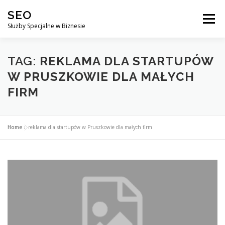
Przejdź
SEO
do
Menu
treści
Służby Specjalne w Biznesie
AGENCJA SEO
CO ZYSKUJESZ ?
TAG:
REKLAMA DLA STARTUPÓW
W PRUSZKOWIE DLA MAŁYCH
FIRM
DLACZEGO WARTO?
KURSY
BLOG
SKLEP
Home
»
reklama dla startupów w Pruszkowie dla małych firm
KONTAKT