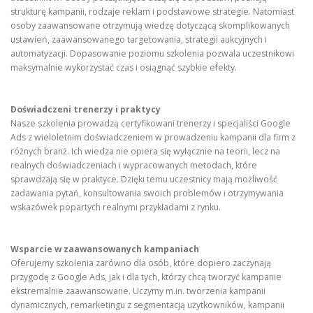
strukturę kampanii, rodzaje reklam i podstawowe strategie. Natomiast
osoby zaawansowane otrzymują wiedzę dotyczącą skomplikowanych
ustawień, zaawansowanego targetowania, strategii aukcyjnych i
automatyzacji. Dopasowanie poziomu szkolenia pozwala uczestnikowi
maksymalnie wykorzystać czas i osiągnąć szybkie efekty.
Doświadczeni trenerzy i praktycy
Nasze szkolenia prowadzą certyfikowani trenerzy i specjaliści Google
Ads z wieloletnim doświadczeniem w prowadzeniu kampanii dla firm z
różnych branż. Ich wiedza nie opiera się wyłącznie na teorii, lecz na
realnych doświadczeniach i wypracowanych metodach, które
sprawdzają się w praktyce. Dzięki temu uczestnicy mają możliwość
zadawania pytań, konsultowania swoich problemów i otrzymywania
wskazówek popartych realnymi przykładami z rynku.
Wsparcie w zaawansowanych kampaniach
Oferujemy szkolenia zarówno dla osób, które dopiero zaczynają
przygodę z Google Ads, jak i dla tych, którzy chcą tworzyć kampanie
ekstremalnie zaawansowane. Uczymy m.in. tworzenia kampanii
dynamicznych, remarketingu z segmentacją użytkowników, kampanii