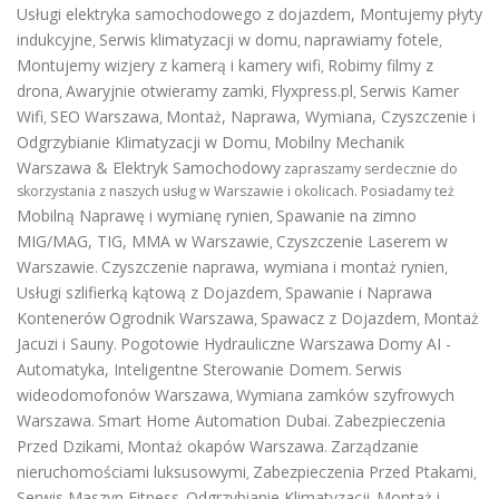
Usługi elektryka samochodowego z dojazdem
,
Montujemy płyty
indukcyjne
Serwis klimatyzacji w domu
naprawiamy fotele
,
,
,
Montujemy wizjery z kamerą i kamery wifi
Robimy filmy z
,
drona
Awaryjnie otwieramy zamki
Flyxpress.pl
Serwis Kamer
,
,
,
Wifi
SEO Warszawa
Montaż, Naprawa, Wymiana, Czyszczenie i
,
,
Odgrzybianie Klimatyzacji w Domu
Mobilny Mechanik
,
Warszawa & Elektryk Samochodowy
zapraszamy serdecznie do
skorzystania z naszych usług w Warszawie i okolicach. Posiadamy też
Mobilną Naprawę i wymianę rynien
Spawanie na zimno
,
MIG/MAG, TIG, MMA w Warszawie
Czyszczenie Laserem w
,
Warszawie
Czyszczenie naprawa, wymiana i montaż rynien
.
,
Usługi szlifierką kątową z Dojazdem
Spawanie i Naprawa
,
Kontenerów
Ogrodnik Warszawa
Spawacz z Dojazdem
Montaż
,
,
Jacuzi i Sauny
Pogotowie Hydrauliczne Warszawa
Domy AI -
.
Automatyka, Inteligentne Sterowanie Domem
Serwis
.
wideodomofonów Warszawa
Wymiana zamków szyfrowych
,
Warszawa
Smart Home Automation Dubai
Zabezpieczenia
.
.
Przed Dzikami
Montaż okapów Warszawa
Zarządzanie
,
.
nieruchomościami luksusowymi
Zabezpieczenia Przed Ptakami
,
,
Serwis Maszyn Fitness
Odgrzybianie Klimatyzacji
Montaż i
,
,