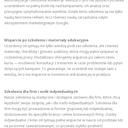
automatyzację i śledzenie konwersji. Wiedza o tych narzędziach pozwala
uczestnikom na pełną kontrolę nad kampaniami, ich analizę oraz
precyzyjne optymalizowanie wyników. Dzięki temu szkolenia są nie tylko
nauką tworzenia reklam, lecz również nauką zarządzania całym
ekosystemem marketingowym Google.
Wsparcie po szkoleniu i materiały edukacyjne
Uczestnicy otrzymują nie tylko wiedzę podczas szkolenia, ale również
materiały, checklisty i gotowe szablony, które mogą wykorzystywać w
codziennej pracy. Dodatkowo oferujemy wsparcie po zakończeniu
kursu — możliwość konsultacji z trenerem w razie problemów lub pytań
dotyczących kampanii. To gwarantuje, że uczestnik nie zostaje sam z
wiedzą, lecz ma wsparcie w momencie wdrażania jej w praktyce.
Szkolenia dla firm i osób indywidualnych
Nasze szkolenia są elastyczne i dostępne zarówno dla firm, które chcą
wyszkolić swoje zespoły, jak i dla osób indywidualnych. Szkolenia dla
firm mogą być prowadzone w formie grupowej lub indywidualnej,
dostosowane do specyfiki branży i celów biznesowych firmy. Osoby
indywidualne z kolei otrzymują pełne wsparcie w nauce od podstaw lub
na poziomie zaawansowanym, co pozwala szybko podnieść