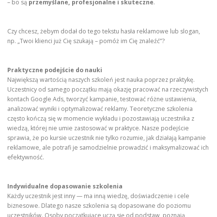
– bo są
przemyślane, profesjonalne i skuteczne
.
Czy chcesz, żebym dodał do tego tekstu hasła reklamowe lub slogan,
np. „Twoi klienci już Cię szukają – pomóż im Cię znaleźć”?
Praktyczne podejście do nauki
Największą wartością naszych szkoleń jest nauka poprzez praktykę.
Uczestnicy od samego początku mają okazję pracować na rzeczywistych
kontach Google Ads, tworzyć kampanie, testować różne ustawienia,
analizować wyniki i optymalizować reklamy. Teoretyczne szkolenia
często kończą się w momencie wykładu i pozostawiają uczestnika z
wiedzą, której nie umie zastosować w praktyce. Nasze podejście
sprawia, że po kursie uczestnik nie tylko rozumie, jak działają kampanie
reklamowe, ale potrafi je samodzielnie prowadzić i maksymalizować ich
efektywność.
Indywidualne dopasowanie szkolenia
Każdy uczestnik jest inny — ma inną wiedzę, doświadczenie i cele
biznesowe. Dlatego nasze szkolenia są dopasowane do poziomu
uczestników. Osoby początkujące uczą się od podstaw, poznają