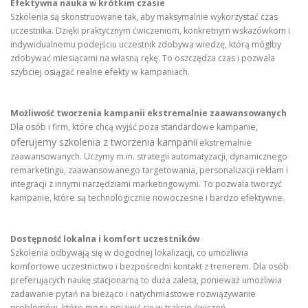
Efektywna nauka w krótkim czasie
Szkolenia są skonstruowane tak, aby maksymalnie wykorzystać czas
uczestnika. Dzięki praktycznym ćwiczeniom, konkretnym wskazówkom i
indywidualnemu podejściu uczestnik zdobywa wiedzę, którą mógłby
zdobywać miesiącami na własną rękę. To oszczędza czas i pozwala
szybciej osiągać realne efekty w kampaniach.
Możliwość tworzenia kampanii ekstremalnie zaawansowanych
Dla osób i firm, które chcą wyjść poza standardowe kampanie,
oferujemy szkolenia z tworzenia kampanii
ekstremalnie
zaawansowanych. Uczymy m.in. strategii automatyzacji, dynamicznego
remarketingu, zaawansowanego targetowania, personalizacji reklam i
integracji z innymi narzędziami marketingowymi. To pozwala tworzyć
kampanie, które są technologicznie nowoczesne i bardzo efektywne.
Dostępność lokalna i komfort uczestników
Szkolenia odbywają się w dogodnej lokalizacji, co umożliwia
komfortowe uczestnictwo i bezpośredni kontakt z trenerem. Dla osób
preferujących naukę stacjonarną to duża zaleta, ponieważ umożliwia
zadawanie pytań na bieżąco i natychmiastowe rozwiązywanie
problemów, które mogą pojawić się w trakcie ćwiczeń.