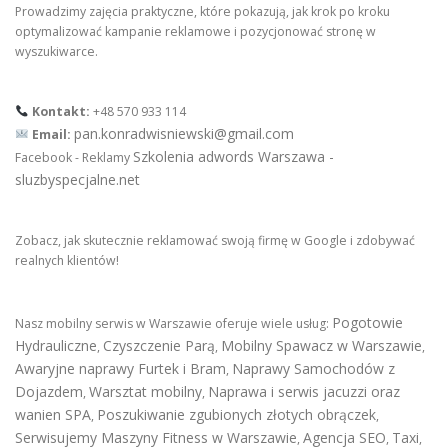
Prowadzimy zajęcia praktyczne, które pokazują, jak krok po kroku
optymalizować kampanie reklamowe i pozycjonować stronę w
wyszukiwarce.
Kontakt:
+48 570 933 114
pan.konradwisniewski@gmail.com
Email:
Szkolenia adwords Warszawa -
Facebook - Reklamy
sluzbyspecjalne.net
Zobacz, jak skutecznie reklamować swoją firmę w Google i zdobywać
realnych klientów!
Pogotowie
Nasz mobilny serwis w Warszawie oferuje wiele usług:
Hydrauliczne
Czyszczenie Parą
Mobilny Spawacz w Warszawie
,
,
,
Awaryjne naprawy Furtek i Bram
Naprawy Samochodów z
,
Dojazdem
Warsztat mobilny
Naprawa i serwis jacuzzi oraz
,
,
wanien SPA
Poszukiwanie zgubionych złotych obrączek
,
,
Serwisujemy Maszyny Fitness w Warszawie
Agencja SEO
Taxi
,
,
,