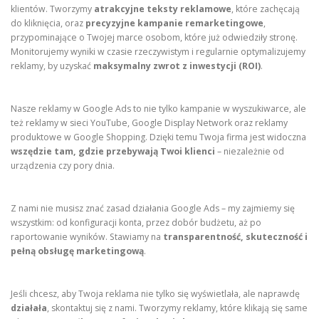
klientów. Tworzymy
atrakcyjne teksty reklamowe
, które zachęcają
do kliknięcia, oraz
precyzyjne kampanie remarketingowe
,
przypominające o Twojej marce osobom, które już odwiedziły stronę.
Monitorujemy wyniki w czasie rzeczywistym i regularnie optymalizujemy
reklamy, by uzyskać
maksymalny zwrot z inwestycji (ROI)
.
Nasze reklamy w Google Ads to nie tylko kampanie w wyszukiwarce, ale
też reklamy w sieci YouTube, Google Display Network oraz reklamy
produktowe w Google Shopping. Dzięki temu Twoja firma jest widoczna
wszędzie tam, gdzie przebywają Twoi klienci
– niezależnie od
urządzenia czy pory dnia.
Z nami nie musisz znać zasad działania Google Ads – my zajmiemy się
wszystkim: od konfiguracji konta, przez dobór budżetu, aż po
raportowanie wyników. Stawiamy na
transparentność, skuteczność i
pełną obsługę marketingową
.
Jeśli chcesz, aby Twoja reklama nie tylko się wyświetlała, ale naprawdę
działała
, skontaktuj się z nami. Tworzymy reklamy, które klikają się same