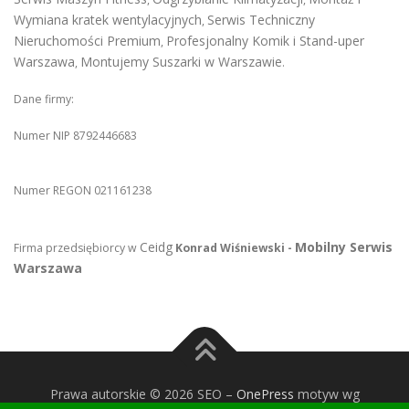
Wymiana kratek wentylacyjnych
Serwis Techniczny
,
Nieruchomości Premium
Profesjonalny Komik i Stand-uper
,
Warszawa
Montujemy Suszarki w Warszawie
,
.
Dane firmy:
Numer NIP 8792446683
Numer REGON 021161238
Ceidg
Mobilny Serwis
Firma przedsiębiorcy w
Konrad Wiśniewski -
Warszawa
Prawa autorskie © 2026 SEO
–
OnePress
motyw wg