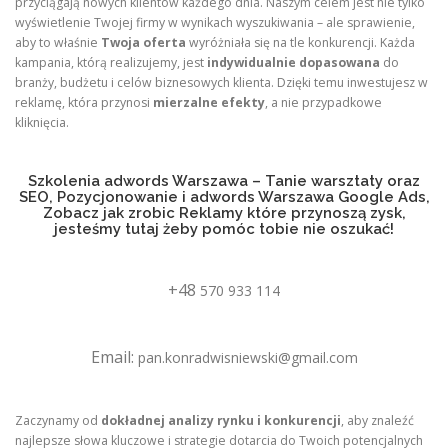
przyciągają nowych klientów każdego dnia. Naszym celem jest nie tylko
wyświetlenie Twojej firmy w wynikach wyszukiwania – ale sprawienie,
aby to właśnie
Twoja oferta
wyróżniała się na tle konkurencji. Każda
kampania, którą realizujemy, jest
indywidualnie dopasowana
do
branży, budżetu i celów biznesowych klienta. Dzięki temu inwestujesz w
reklamę, która przynosi
mierzalne efekty
, a nie przypadkowe
kliknięcia.
Szkolenia adwords Warszawa – Tanie warsztaty oraz
SEO, Pozycjonowanie i adwords Warszawa Google Ads,
Zobacz jak zrobic Reklamy które przynoszą zysk,
jesteśmy tutaj żeby pomóc tobie nie oszukać!
+48
570 933 114
Email:
pan.konradwisniewski@gmail.com
Zaczynamy od
dokładnej analizy rynku i konkurencji
, aby znaleźć
najlepsze słowa kluczowe i strategie dotarcia do Twoich potencjalnych