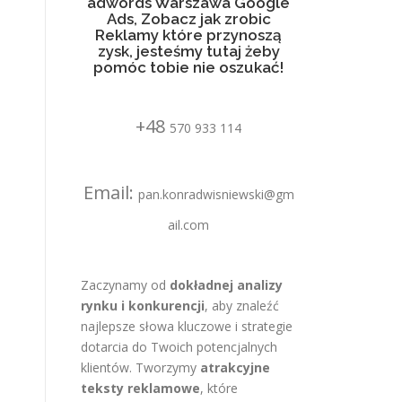
adwords Warszawa Google
Ads, Zobacz jak zrobic
Reklamy które przynoszą
zysk, jesteśmy tutaj żeby
pomóc tobie nie oszukać!
+48
570 933 114
Email:
pan.konradwisniewski@gm
ail.com
Zaczynamy od
dokładnej analizy
rynku i konkurencji
, aby znaleźć
najlepsze słowa kluczowe i strategie
dotarcia do Twoich potencjalnych
klientów. Tworzymy
atrakcyjne
teksty reklamowe
, które