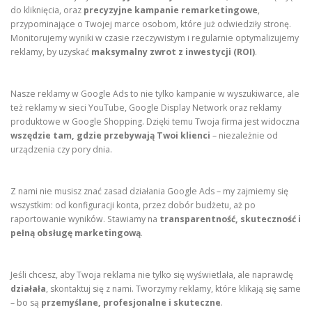
do kliknięcia, oraz
precyzyjne kampanie remarketingowe
,
przypominające o Twojej marce osobom, które już odwiedziły stronę.
Monitorujemy wyniki w czasie rzeczywistym i regularnie optymalizujemy
reklamy, by uzyskać
maksymalny zwrot z inwestycji (ROI)
.
Nasze reklamy w Google Ads to nie tylko kampanie w wyszukiwarce, ale
też reklamy w sieci YouTube, Google Display Network oraz reklamy
produktowe w Google Shopping. Dzięki temu Twoja firma jest widoczna
wszędzie tam, gdzie przebywają Twoi klienci
– niezależnie od
urządzenia czy pory dnia.
Z nami nie musisz znać zasad działania Google Ads – my zajmiemy się
wszystkim: od konfiguracji konta, przez dobór budżetu, aż po
raportowanie wyników. Stawiamy na
transparentność, skuteczność i
pełną obsługę marketingową
.
Jeśli chcesz, aby Twoja reklama nie tylko się wyświetlała, ale naprawdę
działała
, skontaktuj się z nami. Tworzymy reklamy, które klikają się same
– bo są
przemyślane, profesjonalne i skuteczne
.