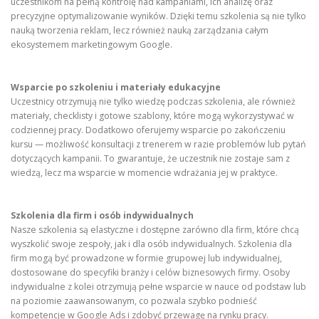
uczestnikom na pełną kontrolę nad kampaniami, ich analizę oraz
precyzyjne optymalizowanie wyników. Dzięki temu szkolenia są nie tylko
nauką tworzenia reklam, lecz również nauką zarządzania całym
ekosystemem marketingowym Google.
Wsparcie po szkoleniu i materiały edukacyjne
Uczestnicy otrzymują nie tylko wiedzę podczas szkolenia, ale również
materiały, checklisty i gotowe szablony, które mogą wykorzystywać w
codziennej pracy. Dodatkowo oferujemy wsparcie po zakończeniu
kursu — możliwość konsultacji z trenerem w razie problemów lub pytań
dotyczących kampanii. To gwarantuje, że uczestnik nie zostaje sam z
wiedzą, lecz ma wsparcie w momencie wdrażania jej w praktyce.
Szkolenia dla firm i osób indywidualnych
Nasze szkolenia są elastyczne i dostępne zarówno dla firm, które chcą
wyszkolić swoje zespoły, jak i dla osób indywidualnych. Szkolenia dla
firm mogą być prowadzone w formie grupowej lub indywidualnej,
dostosowane do specyfiki branży i celów biznesowych firmy. Osoby
indywidualne z kolei otrzymują pełne wsparcie w nauce od podstaw lub
na poziomie zaawansowanym, co pozwala szybko podnieść
kompetencje w Google Ads i zdobyć przewagę na rynku pracy.