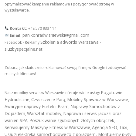
optymalizować kampanie reklamowe i pozycjonować stronę w
wyszukiwarce.
Kontakt:
+48 570 933 114
pan.konradwisniewski@gmail.com
Email:
Szkolenia adwords Warszawa -
Facebook - Reklamy
sluzbyspecjalne.net
Zobacz, jak skutecznie reklamować swoją firmę w Google i zdobywać
realnych klientów!
Pogotowie
Nasz mobilny serwis w Warszawie oferuje wiele usług:
Hydrauliczne
Czyszczenie Parą
Mobilny Spawacz w Warszawie
,
,
,
Awaryjne naprawy Furtek i Bram
Naprawy Samochodów z
,
Dojazdem
Warsztat mobilny
Naprawa i serwis jacuzzi oraz
,
,
wanien SPA
Poszukiwanie zgubionych złotych obrączek
,
,
Serwisujemy Maszyny Fitness w Warszawie
Agencja SEO
Taxi
,
,
,
Usługi elektryka samochodowego z dojazdem
,
Montujemy płyty