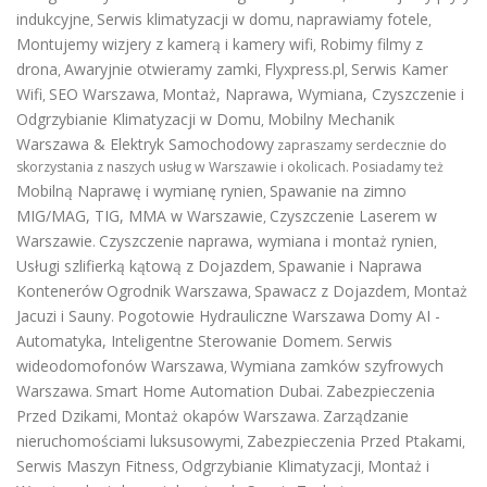
indukcyjne
Serwis klimatyzacji w domu
naprawiamy fotele
,
,
,
Montujemy wizjery z kamerą i kamery wifi
Robimy filmy z
,
drona
Awaryjnie otwieramy zamki
Flyxpress.pl
Serwis Kamer
,
,
,
Wifi
SEO Warszawa
Montaż, Naprawa, Wymiana, Czyszczenie i
,
,
Odgrzybianie Klimatyzacji w Domu
Mobilny Mechanik
,
Warszawa & Elektryk Samochodowy
zapraszamy serdecznie do
skorzystania z naszych usług w Warszawie i okolicach. Posiadamy też
Mobilną Naprawę i wymianę rynien
Spawanie na zimno
,
MIG/MAG, TIG, MMA w Warszawie
Czyszczenie Laserem w
,
Warszawie
Czyszczenie naprawa, wymiana i montaż rynien
.
,
Usługi szlifierką kątową z Dojazdem
Spawanie i Naprawa
,
Kontenerów
Ogrodnik Warszawa
Spawacz z Dojazdem
Montaż
,
,
Jacuzi i Sauny
Pogotowie Hydrauliczne Warszawa
Domy AI -
.
Automatyka, Inteligentne Sterowanie Domem
Serwis
.
wideodomofonów Warszawa
Wymiana zamków szyfrowych
,
Warszawa
Smart Home Automation Dubai
Zabezpieczenia
.
.
Przed Dzikami
Montaż okapów Warszawa
Zarządzanie
,
.
nieruchomościami luksusowymi
Zabezpieczenia Przed Ptakami
,
,
Serwis Maszyn Fitness
Odgrzybianie Klimatyzacji
Montaż i
,
,