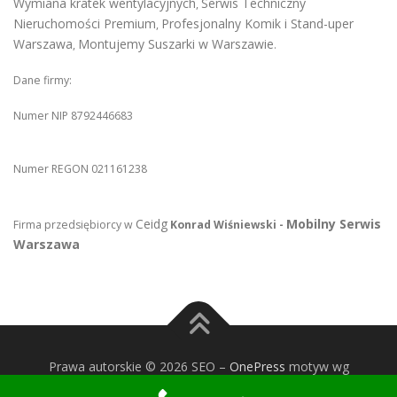
Wymiana kratek wentylacyjnych
Serwis Techniczny
,
Nieruchomości Premium
Profesjonalny Komik i Stand-uper
,
Warszawa
Montujemy Suszarki w Warszawie
,
.
Dane firmy:
Numer NIP 8792446683
Numer REGON 021161238
Ceidg
Mobilny Serwis
Firma przedsiębiorcy w
Konrad Wiśniewski -
Warszawa
Prawa autorskie © 2026 SEO
–
OnePress
motyw wg
FameThemes