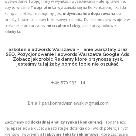
wyświetlenie Twojej firmy w wynikach wyszukiwania – ale sprawienie,
aby to właśnie
Twoja oferta
wyróżniała się na tle konkurencji. Każda
kampania, którą realizujemy, jest
indywidualnie dopasowana
do
branży, budżetu i celów biznesowych klienta. Dzięki temu inwestujesz w
reklamę, która przynosi
mierzalne efekty
, a nie przypadkowe
kliknięcia.
Szkolenia adwords Warszawa – Tanie warsztaty oraz
SEO, Pozycjonowanie i adwords Warszawa Google Ads,
Zobacz jak zrobic Reklamy które przynoszą zysk,
jesteśmy tutaj żeby pomóc tobie nie oszukać!
+48
570 933 114
Email:
pan.konradwisniewski@gmail.com
Zaczynamy od
dokładnej analizy rynku i konkurencji
, aby znaleźć
najlepsze słowa kluczowe i strategie dotarcia do Twoich potencjalnych
klientów. Tworzymy
atrakcyjne teksty reklamowe
, które zachęcają