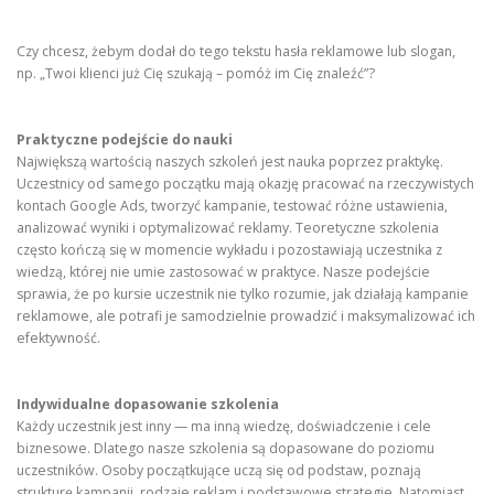
Czy chcesz, żebym dodał do tego tekstu hasła reklamowe lub slogan,
np. „Twoi klienci już Cię szukają – pomóż im Cię znaleźć”?
Praktyczne podejście do nauki
Największą wartością naszych szkoleń jest nauka poprzez praktykę.
Uczestnicy od samego początku mają okazję pracować na rzeczywistych
kontach Google Ads, tworzyć kampanie, testować różne ustawienia,
analizować wyniki i optymalizować reklamy. Teoretyczne szkolenia
często kończą się w momencie wykładu i pozostawiają uczestnika z
wiedzą, której nie umie zastosować w praktyce. Nasze podejście
sprawia, że po kursie uczestnik nie tylko rozumie, jak działają kampanie
reklamowe, ale potrafi je samodzielnie prowadzić i maksymalizować ich
efektywność.
Indywidualne dopasowanie szkolenia
Każdy uczestnik jest inny — ma inną wiedzę, doświadczenie i cele
biznesowe. Dlatego nasze szkolenia są dopasowane do poziomu
uczestników. Osoby początkujące uczą się od podstaw, poznają
strukturę kampanii, rodzaje reklam i podstawowe strategie. Natomiast