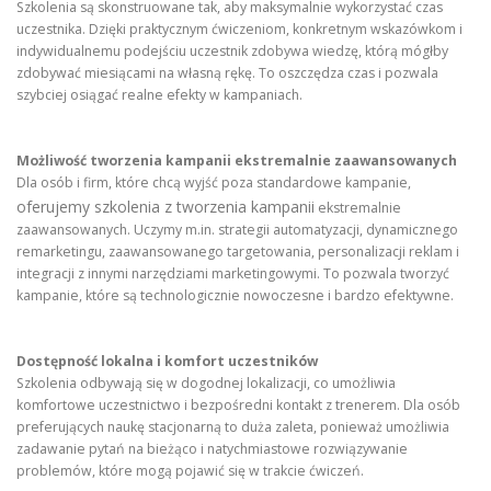
Szkolenia są skonstruowane tak, aby maksymalnie wykorzystać czas
uczestnika. Dzięki praktycznym ćwiczeniom, konkretnym wskazówkom i
indywidualnemu podejściu uczestnik zdobywa wiedzę, którą mógłby
zdobywać miesiącami na własną rękę. To oszczędza czas i pozwala
szybciej osiągać realne efekty w kampaniach.
Możliwość tworzenia kampanii ekstremalnie zaawansowanych
Dla osób i firm, które chcą wyjść poza standardowe kampanie,
oferujemy szkolenia z tworzenia kampanii
ekstremalnie
zaawansowanych. Uczymy m.in. strategii automatyzacji, dynamicznego
remarketingu, zaawansowanego targetowania, personalizacji reklam i
integracji z innymi narzędziami marketingowymi. To pozwala tworzyć
kampanie, które są technologicznie nowoczesne i bardzo efektywne.
Dostępność lokalna i komfort uczestników
Szkolenia odbywają się w dogodnej lokalizacji, co umożliwia
komfortowe uczestnictwo i bezpośredni kontakt z trenerem. Dla osób
preferujących naukę stacjonarną to duża zaleta, ponieważ umożliwia
zadawanie pytań na bieżąco i natychmiastowe rozwiązywanie
problemów, które mogą pojawić się w trakcie ćwiczeń.