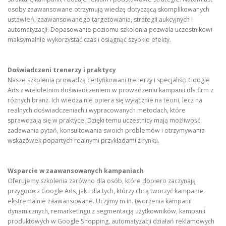
osoby zaawansowane otrzymują wiedzę dotyczącą skomplikowanych
ustawień, zaawansowanego targetowania, strategii aukcyjnych i
automatyzacji. Dopasowanie poziomu szkolenia pozwala uczestnikowi
maksymalnie wykorzystać czas i osiągnąć szybkie efekty.
Doświadczeni trenerzy i praktycy
Nasze szkolenia prowadzą certyfikowani trenerzy i specjaliści Google
Ads z wieloletnim doświadczeniem w prowadzeniu kampanii dla firm z
różnych branż. Ich wiedza nie opiera się wyłącznie na teorii, lecz na
realnych doświadczeniach i wypracowanych metodach, które
sprawdzają się w praktyce. Dzięki temu uczestnicy mają możliwość
zadawania pytań, konsultowania swoich problemów i otrzymywania
wskazówek popartych realnymi przykładami z rynku.
Wsparcie w zaawansowanych kampaniach
Oferujemy szkolenia zarówno dla osób, które dopiero zaczynają
przygodę z Google Ads, jak i dla tych, którzy chcą tworzyć kampanie
ekstremalnie zaawansowane. Uczymy m.in. tworzenia kampanii
dynamicznych, remarketingu z segmentacją użytkowników, kampanii
produktowych w Google Shopping, automatyzacji działań reklamowych