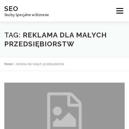
Przejdź
SEO
do
Menu
treści
Służby Specjalne w Biznesie
AGENCJA SEO
CO ZYSKUJESZ ?
TAG:
REKLAMA DLA MAŁYCH
PRZEDSIĘBIORSTW
DLACZEGO WARTO?
KURSY
BLOG
SKLEP
Home
»
reklama dla małych przedsiębiorstw
KONTAKT