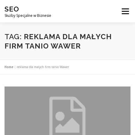
Przejdź
SEO
do
Menu
treści
Służby Specjalne w Biznesie
AGENCJA SEO
CO ZYSKUJESZ ?
TAG:
REKLAMA DLA MAŁYCH
FIRM TANIO WAWER
DLACZEGO WARTO?
KURSY
BLOG
SKLEP
Home
»
reklama dla małych firm tanio Wawer
KONTAKT