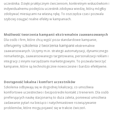
uczestnika. Dzięki praktycznym ćwiczeniom, konkretnym wskazówkom i
indywidualnemu podejściu uczestnik zdobywa wiedzę, którą mógłby
zdobywać miesiącami na własną rękę. To oszczędza czas i pozwala
szybciej osiągać realne efekty w kampaniach.
Możliwość tworzenia kampanii ekstremalnie zaawansowanych
Dla osób i firm, które chcą wyjść poza standardowe kampanie,
oferujemy szkolenia z tworzenia kampanii
ekstremalnie
zaawansowanych. Uczymy m.in. strategii automatyzacji, dynamicznego
remarketingu, zaawansowanego targetowania, personalizacji reklam i
integracji z innymi narzędziami marketingowymi. To pozwala tworzyć
kampanie, które są technologicznie nowoczesne i bardzo efektywne.
Dostępność lokalna i komfort uczestników
Szkolenia odbywają się w dogodnej lokalizacji, co umożliwia
komfortowe uczestnictwo i bezpośredni kontakt z trenerem. Dla osób
preferujących naukę stacjonarną to duża zaleta, ponieważ umożliwia
zadawanie pytań na bieżąco i natychmiastowe rozwiązywanie
problemów, które mogą pojawić się w trakcie ćwiczeń.