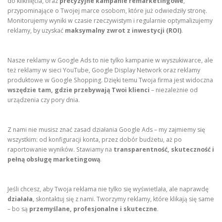
do kliknięcia, oraz
precyzyjne kampanie remarketingowe
,
przypominające o Twojej marce osobom, które już odwiedziły stronę.
Monitorujemy wyniki w czasie rzeczywistym i regularnie optymalizujemy
reklamy, by uzyskać
maksymalny zwrot z inwestycji (ROI)
.
Nasze reklamy w Google Ads to nie tylko kampanie w wyszukiwarce, ale
też reklamy w sieci YouTube, Google Display Network oraz reklamy
produktowe w Google Shopping. Dzięki temu Twoja firma jest widoczna
wszędzie tam, gdzie przebywają Twoi klienci
– niezależnie od
urządzenia czy pory dnia.
Z nami nie musisz znać zasad działania Google Ads – my zajmiemy się
wszystkim: od konfiguracji konta, przez dobór budżetu, aż po
raportowanie wyników. Stawiamy na
transparentność, skuteczność i
pełną obsługę marketingową
.
Jeśli chcesz, aby Twoja reklama nie tylko się wyświetlała, ale naprawdę
działała
, skontaktuj się z nami. Tworzymy reklamy, które klikają się same
– bo są
przemyślane, profesjonalne i skuteczne
.