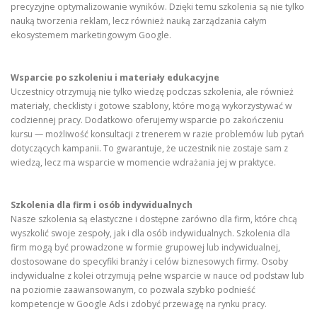
precyzyjne optymalizowanie wyników. Dzięki temu szkolenia są nie tylko
nauką tworzenia reklam, lecz również nauką zarządzania całym
ekosystemem marketingowym Google.
Wsparcie po szkoleniu i materiały edukacyjne
Uczestnicy otrzymują nie tylko wiedzę podczas szkolenia, ale również
materiały, checklisty i gotowe szablony, które mogą wykorzystywać w
codziennej pracy. Dodatkowo oferujemy wsparcie po zakończeniu
kursu — możliwość konsultacji z trenerem w razie problemów lub pytań
dotyczących kampanii. To gwarantuje, że uczestnik nie zostaje sam z
wiedzą, lecz ma wsparcie w momencie wdrażania jej w praktyce.
Szkolenia dla firm i osób indywidualnych
Nasze szkolenia są elastyczne i dostępne zarówno dla firm, które chcą
wyszkolić swoje zespoły, jak i dla osób indywidualnych. Szkolenia dla
firm mogą być prowadzone w formie grupowej lub indywidualnej,
dostosowane do specyfiki branży i celów biznesowych firmy. Osoby
indywidualne z kolei otrzymują pełne wsparcie w nauce od podstaw lub
na poziomie zaawansowanym, co pozwala szybko podnieść
kompetencje w Google Ads i zdobyć przewagę na rynku pracy.