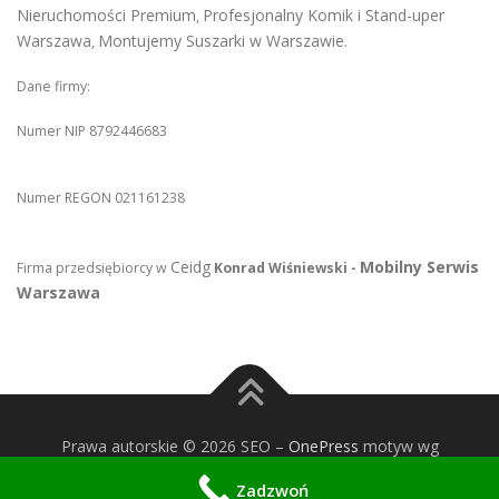
Nieruchomości Premium
Profesjonalny Komik i Stand-uper
,
Warszawa
Montujemy Suszarki w Warszawie
,
.
Dane firmy:
Numer NIP 8792446683
Numer REGON 021161238
Ceidg
Mobilny Serwis
Firma przedsiębiorcy w
Konrad Wiśniewski -
Warszawa
Prawa autorskie © 2026 SEO
–
OnePress
motyw wg
FameThemes
Zadzwoń