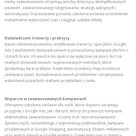
osoby zaawansowane otrzymują wiedzę dotyczącą skomplikowanych
ustawień, zaawansowanego targetowania, strategii aukcyjnych i
automatyzacji. Dopasowanie poziomu szkolenia pozwala uczestnikowi
maksymalnie wykorzystać czas i osiągnąć szybkie efekty.
Doświadczeni trenerzy i praktycy
Nasze szkolenia prowadzą certyfikowani trenerzy i specjaliści Google
Ads z wieloletnim doświadczeniem w prowadzeniu kampanii dla firm z
różnych branż. Ich wiedza nie opiera się wyłącznie na teorii, lecz na
realnych doświadczeniach i wypracowanych metodach, które
sprawdzają się w praktyce. Dzięki temu uczestnicy mają możliwość
zadawania pytań, konsultowania swoich problemów i otrzymywania
wskazówek popartych realnymi przykładami z rynku.
Wsparcie w zaawansowanych kampaniach
Oferujemy szkolenia zarówno dla osób, które dopiero zaczynają
przygodę z Google Ads, jak i dla tych, którzy chcą tworzyć kampanie
ekstremalnie zaawansowane. Uczymy m.in. tworzenia kampanii
dynamicznych, remarketingu z segmentacją użytkowników, kampanii
produktowych w Google Shopping, automatyzacji działań reklamowych
oraz analizy danych w Google Analytics. Dzięki temu nasi uczestnicy