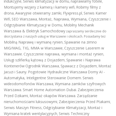
indukcyjne
Serwis klimatyzacji w domu
naprawiamy fotele
,
,
,
Montujemy wizjery z kamerą i kamery wifi
Robimy filmy z
,
drona
Awaryjnie otwieramy zamki
Flyxpress.pl
Serwis Kamer
,
,
,
Wifi
SEO Warszawa
Montaż, Naprawa, Wymiana, Czyszczenie i
,
,
Odgrzybianie Klimatyzacji w Domu
Mobilny Mechanik
,
Warszawa & Elektryk Samochodowy
zapraszamy serdecznie do
skorzystania z naszych usług w Warszawie i okolicach. Posiadamy też
Mobilną Naprawę i wymianę rynien
Spawanie na zimno
,
MIG/MAG, TIG, MMA w Warszawie
Czyszczenie Laserem w
,
Warszawie
Czyszczenie naprawa, wymiana i montaż rynien
.
,
Usługi szlifierką kątową z Dojazdem
Spawanie i Naprawa
,
Kontenerów
Ogrodnik Warszawa
Spawacz z Dojazdem
Montaż
,
,
Jacuzi i Sauny
Pogotowie Hydrauliczne Warszawa
Domy AI -
.
Automatyka, Inteligentne Sterowanie Domem
Serwis
.
wideodomofonów Warszawa
Wymiana zamków szyfrowych
,
Warszawa
Smart Home Automation Dubai
Zabezpieczenia
.
.
Przed Dzikami
Montaż okapów Warszawa
Zarządzanie
,
.
nieruchomościami luksusowymi
Zabezpieczenia Przed Ptakami
,
,
Serwis Maszyn Fitness
Odgrzybianie Klimatyzacji
Montaż i
,
,
Wymiana kratek wentylacyjnych
Serwis Techniczny
,