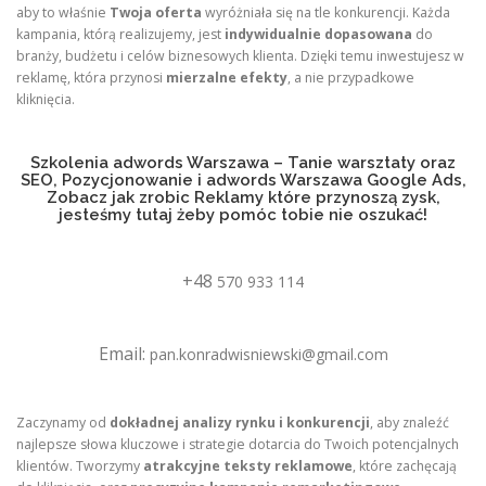
aby to właśnie
Twoja oferta
wyróżniała się na tle konkurencji. Każda
kampania, którą realizujemy, jest
indywidualnie dopasowana
do
branży, budżetu i celów biznesowych klienta. Dzięki temu inwestujesz w
reklamę, która przynosi
mierzalne efekty
, a nie przypadkowe
kliknięcia.
Szkolenia adwords Warszawa – Tanie warsztaty oraz
SEO, Pozycjonowanie i adwords Warszawa Google Ads,
Zobacz jak zrobic Reklamy które przynoszą zysk,
jesteśmy tutaj żeby pomóc tobie nie oszukać!
+48
570 933 114
Email:
pan.konradwisniewski@gmail.com
Zaczynamy od
dokładnej analizy rynku i konkurencji
, aby znaleźć
najlepsze słowa kluczowe i strategie dotarcia do Twoich potencjalnych
klientów. Tworzymy
atrakcyjne teksty reklamowe
, które zachęcają