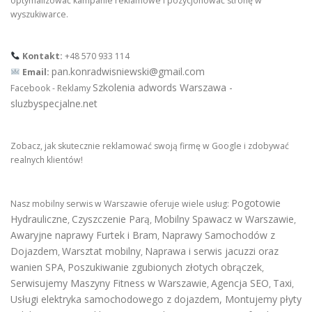
optymalizować kampanie reklamowe i pozycjonować stronę w
wyszukiwarce.
Kontakt:
+48 570 933 114
pan.konradwisniewski@gmail.com
Email:
Szkolenia adwords Warszawa -
Facebook - Reklamy
sluzbyspecjalne.net
Zobacz, jak skutecznie reklamować swoją firmę w Google i zdobywać
realnych klientów!
Pogotowie
Nasz mobilny serwis w Warszawie oferuje wiele usług:
Hydrauliczne
Czyszczenie Parą
Mobilny Spawacz w Warszawie
,
,
,
Awaryjne naprawy Furtek i Bram
Naprawy Samochodów z
,
Dojazdem
Warsztat mobilny
Naprawa i serwis jacuzzi oraz
,
,
wanien SPA
Poszukiwanie zgubionych złotych obrączek
,
,
Serwisujemy Maszyny Fitness w Warszawie
Agencja SEO
Taxi
,
,
,
Usługi elektryka samochodowego z dojazdem
,
Montujemy płyty