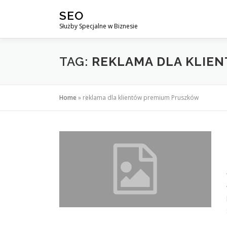
Przejdź
SEO
do
Służby Specjalne w Biznesie
treści
TAG:
REKLAMA DLA KLIE
Home
»
reklama dla klientów premium Pruszków