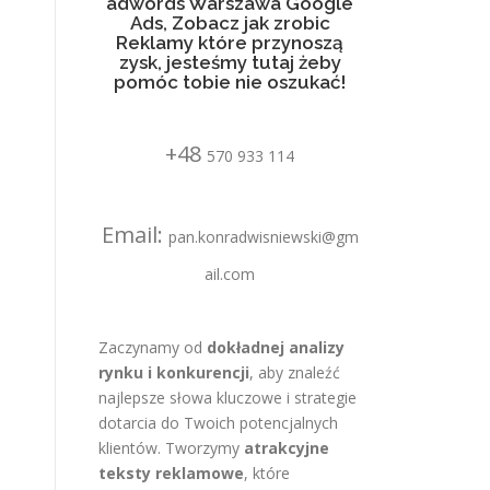
adwords Warszawa Google
Ads, Zobacz jak zrobic
Reklamy które przynoszą
zysk, jesteśmy tutaj żeby
pomóc tobie nie oszukać!
+48
570 933 114
Email:
pan.konradwisniewski@gm
ail.com
Zaczynamy od
dokładnej analizy
rynku i konkurencji
, aby znaleźć
najlepsze słowa kluczowe i strategie
dotarcia do Twoich potencjalnych
klientów. Tworzymy
atrakcyjne
teksty reklamowe
, które