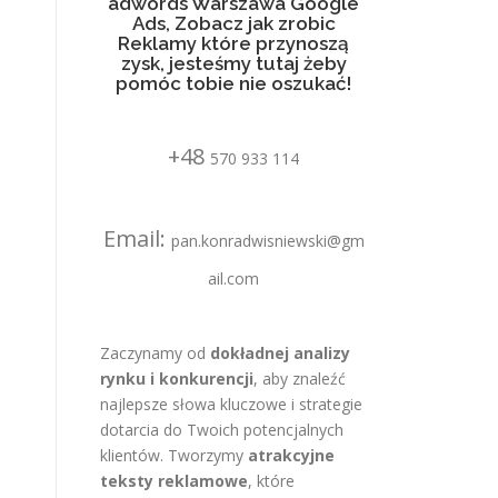
adwords Warszawa Google
Ads, Zobacz jak zrobic
Reklamy które przynoszą
zysk, jesteśmy tutaj żeby
pomóc tobie nie oszukać!
+48
570 933 114
Email:
pan.konradwisniewski@gm
ail.com
Zaczynamy od
dokładnej analizy
rynku i konkurencji
, aby znaleźć
najlepsze słowa kluczowe i strategie
dotarcia do Twoich potencjalnych
klientów. Tworzymy
atrakcyjne
teksty reklamowe
, które