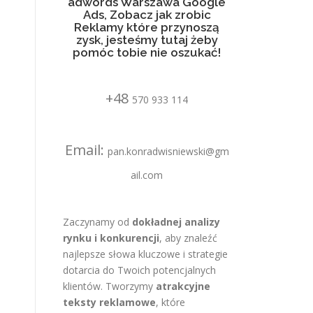
adwords Warszawa Google
Ads, Zobacz jak zrobic
Reklamy które przynoszą
zysk, jesteśmy tutaj żeby
pomóc tobie nie oszukać!
+48
570 933 114
Email:
pan.konradwisniewski@gm
ail.com
Zaczynamy od
dokładnej analizy
rynku i konkurencji
, aby znaleźć
najlepsze słowa kluczowe i strategie
dotarcia do Twoich potencjalnych
klientów. Tworzymy
atrakcyjne
teksty reklamowe
, które