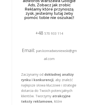
adwords Warszawa Google
Ads, Zobacz jak zrobic
Reklamy które przynoszą
zysk, jesteśmy tutaj żeby
pomóc tobie nie oszukać!
+48
570 933 114
Email:
pan.konradwisniewski@gm
ail.com
Zaczynamy od
dokładnej analizy
rynku i konkurencji
, aby znaleźć
najlepsze słowa kluczowe i strategie
dotarcia do Twoich potencjalnych
klientów. Tworzymy
atrakcyjne
teksty reklamowe
, które