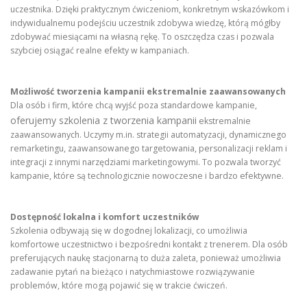
uczestnika. Dzięki praktycznym ćwiczeniom, konkretnym wskazówkom i
indywidualnemu podejściu uczestnik zdobywa wiedzę, którą mógłby
zdobywać miesiącami na własną rękę. To oszczędza czas i pozwala
szybciej osiągać realne efekty w kampaniach.
Możliwość tworzenia kampanii ekstremalnie zaawansowanych
Dla osób i firm, które chcą wyjść poza standardowe kampanie,
oferujemy szkolenia z tworzenia kampanii
ekstremalnie
zaawansowanych. Uczymy m.in. strategii automatyzacji, dynamicznego
remarketingu, zaawansowanego targetowania, personalizacji reklam i
integracji z innymi narzędziami marketingowymi. To pozwala tworzyć
kampanie, które są technologicznie nowoczesne i bardzo efektywne.
Dostępność lokalna i komfort uczestników
Szkolenia odbywają się w dogodnej lokalizacji, co umożliwia
komfortowe uczestnictwo i bezpośredni kontakt z trenerem. Dla osób
preferujących naukę stacjonarną to duża zaleta, ponieważ umożliwia
zadawanie pytań na bieżąco i natychmiastowe rozwiązywanie
problemów, które mogą pojawić się w trakcie ćwiczeń.