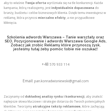
aby to właśnie
Twoja oferta
wyróżniała się na tle konkurencji. Każda
kampania, którą realizujemy, jest
indywidualnie dopasowana
do
branży, budżetu i celów biznesowych klienta. Dzięki temu inwestujesz w
reklamę, która przynosi
mierzalne efekty
, a nie przypadkowe
kliknięcia.
Szkolenia adwords Warszawa – Tanie warsztaty oraz
SEO, Pozycjonowanie i adwords Warszawa Google Ads,
Zobacz jak zrobic Reklamy które przynoszą zysk,
jesteśmy tutaj żeby pomóc tobie nie oszukać!
+48
570 933 114
Email:
pan.konradwisniewski@gmail.com
Zaczynamy od
dokładnej analizy rynku i konkurencji
, aby znaleźć
najlepsze słowa kluczowe i strategie dotarcia do Twoich potencjalnych
klientów. Tworzymy
atrakcyjne teksty reklamowe
, które zachęcają