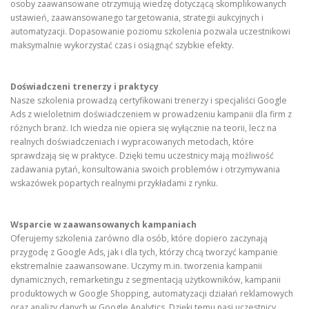
osoby zaawansowane otrzymują wiedzę dotyczącą skomplikowanych
ustawień, zaawansowanego targetowania, strategii aukcyjnych i
automatyzacji. Dopasowanie poziomu szkolenia pozwala uczestnikowi
maksymalnie wykorzystać czas i osiągnąć szybkie efekty.
Doświadczeni trenerzy i praktycy
Nasze szkolenia prowadzą certyfikowani trenerzy i specjaliści Google
Ads z wieloletnim doświadczeniem w prowadzeniu kampanii dla firm z
różnych branż. Ich wiedza nie opiera się wyłącznie na teorii, lecz na
realnych doświadczeniach i wypracowanych metodach, które
sprawdzają się w praktyce. Dzięki temu uczestnicy mają możliwość
zadawania pytań, konsultowania swoich problemów i otrzymywania
wskazówek popartych realnymi przykładami z rynku.
Wsparcie w zaawansowanych kampaniach
Oferujemy szkolenia zarówno dla osób, które dopiero zaczynają
przygodę z Google Ads, jak i dla tych, którzy chcą tworzyć kampanie
ekstremalnie zaawansowane. Uczymy m.in. tworzenia kampanii
dynamicznych, remarketingu z segmentacją użytkowników, kampanii
produktowych w Google Shopping, automatyzacji działań reklamowych
oraz analizy danych w Google Analytics. Dzięki temu nasi uczestnicy