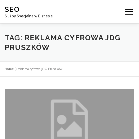
Przejdź
SEO
do
Menu
treści
Służby Specjalne w Biznesie
AGENCJA SEO
CO ZYSKUJESZ ?
TAG:
REKLAMA CYFROWA JDG
PRUSZKÓW
DLACZEGO WARTO?
KURSY
BLOG
SKLEP
Home
»
reklama cyfrowa JDG Pruszków
KONTAKT