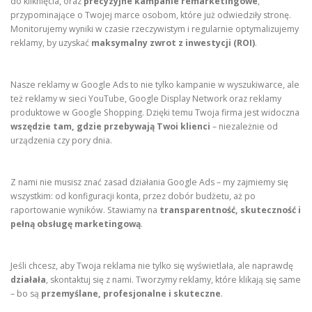
do kliknięcia, oraz
precyzyjne kampanie remarketingowe
,
przypominające o Twojej marce osobom, które już odwiedziły stronę.
Monitorujemy wyniki w czasie rzeczywistym i regularnie optymalizujemy
reklamy, by uzyskać
maksymalny zwrot z inwestycji (ROI)
.
Nasze reklamy w Google Ads to nie tylko kampanie w wyszukiwarce, ale
też reklamy w sieci YouTube, Google Display Network oraz reklamy
produktowe w Google Shopping. Dzięki temu Twoja firma jest widoczna
wszędzie tam, gdzie przebywają Twoi klienci
– niezależnie od
urządzenia czy pory dnia.
Z nami nie musisz znać zasad działania Google Ads – my zajmiemy się
wszystkim: od konfiguracji konta, przez dobór budżetu, aż po
raportowanie wyników. Stawiamy na
transparentność, skuteczność i
pełną obsługę marketingową
.
Jeśli chcesz, aby Twoja reklama nie tylko się wyświetlała, ale naprawdę
działała
, skontaktuj się z nami. Tworzymy reklamy, które klikają się same
– bo są
przemyślane, profesjonalne i skuteczne
.