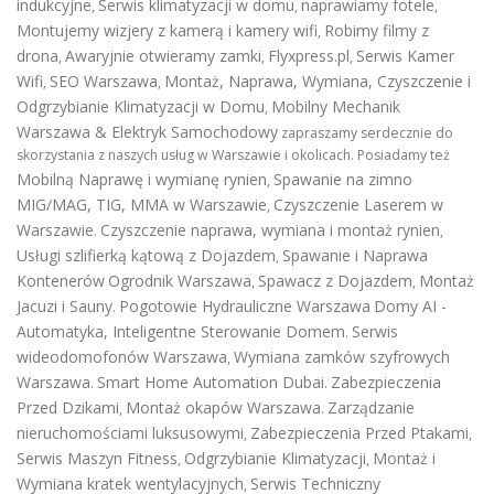
indukcyjne
Serwis klimatyzacji w domu
naprawiamy fotele
,
,
,
Montujemy wizjery z kamerą i kamery wifi
Robimy filmy z
,
drona
Awaryjnie otwieramy zamki
Flyxpress.pl
Serwis Kamer
,
,
,
Wifi
SEO Warszawa
Montaż, Naprawa, Wymiana, Czyszczenie i
,
,
Odgrzybianie Klimatyzacji w Domu
Mobilny Mechanik
,
Warszawa & Elektryk Samochodowy
zapraszamy serdecznie do
skorzystania z naszych usług w Warszawie i okolicach. Posiadamy też
Mobilną Naprawę i wymianę rynien
Spawanie na zimno
,
MIG/MAG, TIG, MMA w Warszawie
Czyszczenie Laserem w
,
Warszawie
Czyszczenie naprawa, wymiana i montaż rynien
.
,
Usługi szlifierką kątową z Dojazdem
Spawanie i Naprawa
,
Kontenerów
Ogrodnik Warszawa
Spawacz z Dojazdem
Montaż
,
,
Jacuzi i Sauny
Pogotowie Hydrauliczne Warszawa
Domy AI -
.
Automatyka, Inteligentne Sterowanie Domem
Serwis
.
wideodomofonów Warszawa
Wymiana zamków szyfrowych
,
Warszawa
Smart Home Automation Dubai
Zabezpieczenia
.
.
Przed Dzikami
Montaż okapów Warszawa
Zarządzanie
,
.
nieruchomościami luksusowymi
Zabezpieczenia Przed Ptakami
,
,
Serwis Maszyn Fitness
Odgrzybianie Klimatyzacji
Montaż i
,
,
Wymiana kratek wentylacyjnych
Serwis Techniczny
,