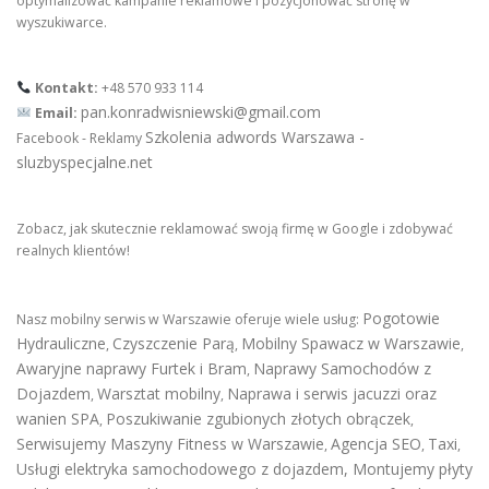
optymalizować kampanie reklamowe i pozycjonować stronę w
wyszukiwarce.
Kontakt:
+48 570 933 114
pan.konradwisniewski@gmail.com
Email:
Szkolenia adwords Warszawa -
Facebook - Reklamy
sluzbyspecjalne.net
Zobacz, jak skutecznie reklamować swoją firmę w Google i zdobywać
realnych klientów!
Pogotowie
Nasz mobilny serwis w Warszawie oferuje wiele usług:
Hydrauliczne
Czyszczenie Parą
Mobilny Spawacz w Warszawie
,
,
,
Awaryjne naprawy Furtek i Bram
Naprawy Samochodów z
,
Dojazdem
Warsztat mobilny
Naprawa i serwis jacuzzi oraz
,
,
wanien SPA
Poszukiwanie zgubionych złotych obrączek
,
,
Serwisujemy Maszyny Fitness w Warszawie
Agencja SEO
Taxi
,
,
,
Usługi elektryka samochodowego z dojazdem
,
Montujemy płyty