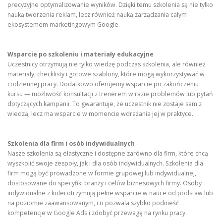
precyzyjne optymalizowanie wyników. Dzięki temu szkolenia są nie tylko
nauką tworzenia reklam, lecz również nauką zarządzania całym
ekosystemem marketingowym Google.
Wsparcie po szkoleniu i materiały edukacyjne
Uczestnicy otrzymują nie tylko wiedzę podczas szkolenia, ale również
materiały, checklisty i gotowe szablony, które mogą wykorzystywać w
codziennej pracy. Dodatkowo oferujemy wsparcie po zakończeniu
kursu — możliwość konsultacji z trenerem w razie problemów lub pytań
dotyczących kampanii. To gwarantuje, że uczestnik nie zostaje sam z
wiedzą, lecz ma wsparcie w momencie wdrażania jej w praktyce.
Szkolenia dla firm i osób indywidualnych
Nasze szkolenia są elastyczne i dostępne zarówno dla firm, które chcą
wyszkolić swoje zespoły, jak i dla osób indywidualnych. Szkolenia dla
firm mogą być prowadzone w formie grupowej lub indywidualnej,
dostosowane do specyfiki branży i celów biznesowych firmy. Osoby
indywidualne z kolei otrzymują pełne wsparcie w nauce od podstaw lub
na poziomie zaawansowanym, co pozwala szybko podnieść
kompetencje w Google Ads i zdobyć przewagę na rynku pracy.