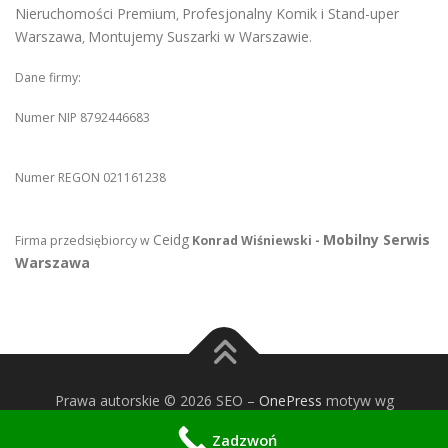
Nieruchomości Premium
Profesjonalny Komik i Stand-uper
,
Warszawa
Montujemy Suszarki w Warszawie
,
.
Dane firmy:
Numer NIP 8792446683
Numer REGON 021161238
Ceidg
Mobilny Serwis
Firma przedsiębiorcy w
Konrad Wiśniewski -
Warszawa
Prawa autorskie © 2026 SEO
–
OnePress
motyw wg
FameThemes
Zadzwoń