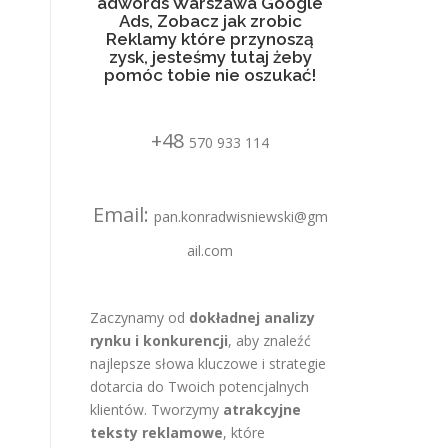
adwords Warszawa Google
Ads, Zobacz jak zrobic
Reklamy które przynoszą
zysk, jesteśmy tutaj żeby
pomóc tobie nie oszukać!
+48
570 933 114
Email:
pan.konradwisniewski@gm
ail.com
Zaczynamy od
dokładnej analizy
rynku i konkurencji
, aby znaleźć
najlepsze słowa kluczowe i strategie
dotarcia do Twoich potencjalnych
klientów. Tworzymy
atrakcyjne
teksty reklamowe
, które