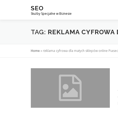
Przejdź
SEO
do
Służby Specjalne w Biznesie
treści
TAG:
REKLAMA CYFROWA 
Home
»
reklama cyfrowa dla małych sklepów online Piase