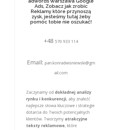
adwords Warszawa Google
Ads, Zobacz jak zrobic
Reklamy które przynoszą
zysk, jesteśmy tutaj żeby
pomóc tobie nie oszukać!
+48
570 933 114
Email:
pan.konradwisniewski@gm
ail.com
Zaczynamy od
dokładnej analizy
rynku i konkurencji
, aby znaleźć
najlepsze słowa kluczowe i strategie
dotarcia do Twoich potencjalnych
klientów. Tworzymy
atrakcyjne
teksty reklamowe
, które