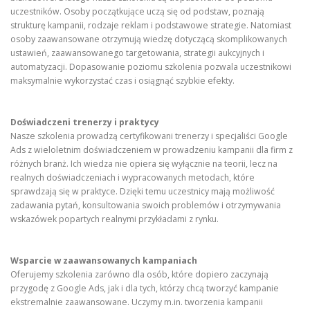
uczestników. Osoby początkujące uczą się od podstaw, poznają
strukturę kampanii, rodzaje reklam i podstawowe strategie. Natomiast
osoby zaawansowane otrzymują wiedzę dotyczącą skomplikowanych
ustawień, zaawansowanego targetowania, strategii aukcyjnych i
automatyzacji. Dopasowanie poziomu szkolenia pozwala uczestnikowi
maksymalnie wykorzystać czas i osiągnąć szybkie efekty.
Doświadczeni trenerzy i praktycy
Nasze szkolenia prowadzą certyfikowani trenerzy i specjaliści Google
Ads z wieloletnim doświadczeniem w prowadzeniu kampanii dla firm z
różnych branż. Ich wiedza nie opiera się wyłącznie na teorii, lecz na
realnych doświadczeniach i wypracowanych metodach, które
sprawdzają się w praktyce. Dzięki temu uczestnicy mają możliwość
zadawania pytań, konsultowania swoich problemów i otrzymywania
wskazówek popartych realnymi przykładami z rynku.
Wsparcie w zaawansowanych kampaniach
Oferujemy szkolenia zarówno dla osób, które dopiero zaczynają
przygodę z Google Ads, jak i dla tych, którzy chcą tworzyć kampanie
ekstremalnie zaawansowane. Uczymy m.in. tworzenia kampanii