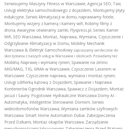
Serwisujemy Maszyny Fitness w Warszawie
Agencja SEO
Taxi
,
,
,
Usługi elektryka samochodowego z dojazdem
,
Montujemy płyty
indukcyjne
Serwis klimatyzacji w domu
naprawiamy fotele
,
,
,
Montujemy wizjery z kamerą i kamery wifi
Robimy filmy z
,
drona
Awaryjnie otwieramy zamki
Flyxpress.pl
Serwis Kamer
,
,
,
Wifi
SEO Warszawa
Montaż, Naprawa, Wymiana, Czyszczenie i
,
,
Odgrzybianie Klimatyzacji w Domu
Mobilny Mechanik
,
Warszawa & Elektryk Samochodowy
zapraszamy serdecznie do
skorzystania z naszych usług w Warszawie i okolicach. Posiadamy też
Mobilną Naprawę i wymianę rynien
Spawanie na zimno
,
MIG/MAG, TIG, MMA w Warszawie
Czyszczenie Laserem w
,
Warszawie
Czyszczenie naprawa, wymiana i montaż rynien
.
,
Usługi szlifierką kątową z Dojazdem
Spawanie i Naprawa
,
Kontenerów
Ogrodnik Warszawa
Spawacz z Dojazdem
Montaż
,
,
Jacuzi i Sauny
Pogotowie Hydrauliczne Warszawa
Domy AI -
.
Automatyka, Inteligentne Sterowanie Domem
Serwis
.
wideodomofonów Warszawa
Wymiana zamków szyfrowych
,
Warszawa
Smart Home Automation Dubai
Zabezpieczenia
.
.
Przed Dzikami
Montaż okapów Warszawa
Zarządzanie
,
.
nieruchomościami luksusowymi
Zabezpieczenia Przed Ptakami
,
,