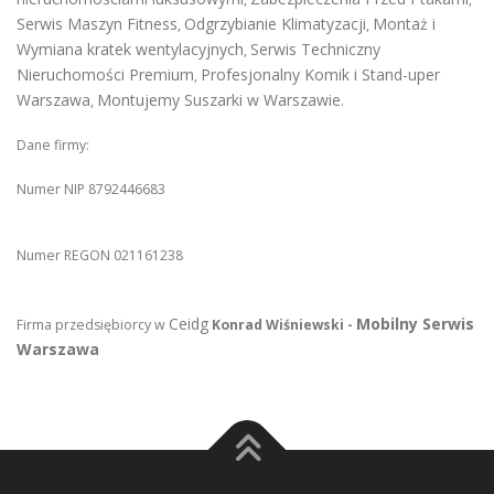
Serwis Maszyn Fitness
Odgrzybianie Klimatyzacji
Montaż i
,
,
Wymiana kratek wentylacyjnych
Serwis Techniczny
,
Nieruchomości Premium
Profesjonalny Komik i Stand-uper
,
Warszawa
Montujemy Suszarki w Warszawie
,
.
Dane firmy:
Numer NIP 8792446683
Numer REGON 021161238
Ceidg
Mobilny Serwis
Firma przedsiębiorcy w
Konrad Wiśniewski -
Warszawa