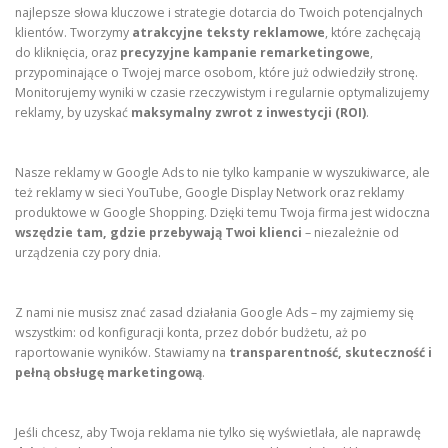
najlepsze słowa kluczowe i strategie dotarcia do Twoich potencjalnych
klientów. Tworzymy
atrakcyjne teksty reklamowe
, które zachęcają
do kliknięcia, oraz
precyzyjne kampanie remarketingowe
,
przypominające o Twojej marce osobom, które już odwiedziły stronę.
Monitorujemy wyniki w czasie rzeczywistym i regularnie optymalizujemy
reklamy, by uzyskać
maksymalny zwrot z inwestycji (ROI)
.
Nasze reklamy w Google Ads to nie tylko kampanie w wyszukiwarce, ale
też reklamy w sieci YouTube, Google Display Network oraz reklamy
produktowe w Google Shopping. Dzięki temu Twoja firma jest widoczna
wszędzie tam, gdzie przebywają Twoi klienci
– niezależnie od
urządzenia czy pory dnia.
Z nami nie musisz znać zasad działania Google Ads – my zajmiemy się
wszystkim: od konfiguracji konta, przez dobór budżetu, aż po
raportowanie wyników. Stawiamy na
transparentność, skuteczność i
pełną obsługę marketingową
.
Jeśli chcesz, aby Twoja reklama nie tylko się wyświetlała, ale naprawdę