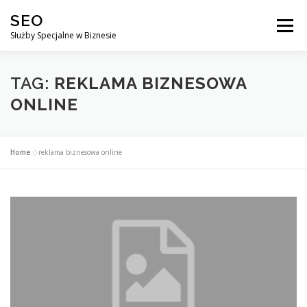
Przejdź
SEO
do
Menu
treści
Służby Specjalne w Biznesie
AGENCJA SEO
CO ZYSKUJESZ ?
TAG:
REKLAMA BIZNESOWA
ONLINE
DLACZEGO WARTO?
KURSY
BLOG
SKLEP
Home
»
reklama biznesowa online
KONTAKT