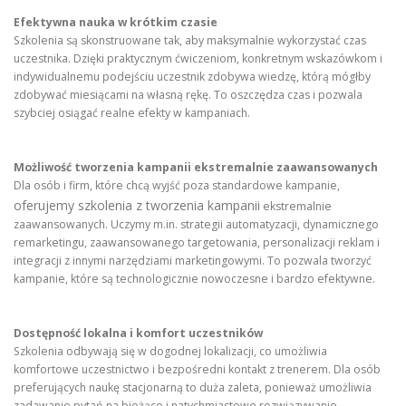
Efektywna nauka w krótkim czasie
Szkolenia są skonstruowane tak, aby maksymalnie wykorzystać czas
uczestnika. Dzięki praktycznym ćwiczeniom, konkretnym wskazówkom i
indywidualnemu podejściu uczestnik zdobywa wiedzę, którą mógłby
zdobywać miesiącami na własną rękę. To oszczędza czas i pozwala
szybciej osiągać realne efekty w kampaniach.
Możliwość tworzenia kampanii ekstremalnie zaawansowanych
Dla osób i firm, które chcą wyjść poza standardowe kampanie,
oferujemy szkolenia z tworzenia kampanii
ekstremalnie
zaawansowanych. Uczymy m.in. strategii automatyzacji, dynamicznego
remarketingu, zaawansowanego targetowania, personalizacji reklam i
integracji z innymi narzędziami marketingowymi. To pozwala tworzyć
kampanie, które są technologicznie nowoczesne i bardzo efektywne.
Dostępność lokalna i komfort uczestników
Szkolenia odbywają się w dogodnej lokalizacji, co umożliwia
komfortowe uczestnictwo i bezpośredni kontakt z trenerem. Dla osób
preferujących naukę stacjonarną to duża zaleta, ponieważ umożliwia
zadawanie pytań na bieżąco i natychmiastowe rozwiązywanie