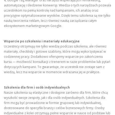
4, Google Tag Manager oraz narzędzi wspierających remarketing,
automatyzację i śledzenie konwersji. Wiedza o tych narzędziach pozwala
uczestnikom na pełną kontrolę nad kampaniami, ich analizę oraz
precyzyjne optymalizowanie wyników. Dzięki temu szkolenia są nie tylko
nauką tworzenia reklam, lecz również nauką zarządzania całym
ekosystemem marketingowym Google.
Wsparcie po szkoleniu i materiały edukacyjne
Uczestnicy otrzymują nie tylko wiedzę podczas szkolenia, ale również
materiały, checklisty i gotowe szablony, które mogą wykorzystywać w
codziennej pracy. Dodatkowo oferujemy wsparcie po zakończeniu
kursu — możliwość konsultacji z trenerem w razie problemów lub pytań
dotyczących kampanii. To gwarantuje, że uczestnik nie zostaje sam z
wiedzą, lecz ma wsparcie w momencie wdrażania jej w praktyce.
Szkolenia dla firm i osób indywidualnych
Nasze szkolenia są elastyczne i dostępne zarówno dla firm, które chcą
wyszkolić swoje zespoły, jak i dla osób indywidualnych. Szkolenia dla
firm mogą być prowadzone w formie grupowej lub indywidualnej,
dostosowane do specyfiki branży i celów biznesowych firmy. Osoby
indywidualne z kolei otrzymują pełne wsparcie w nauce od podstaw lub