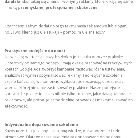
działała
, skontaktuj się z nami. Tworzymy reklamy, które klikają się same
– bo są
przemyślane, profesjonalne i skuteczne
.
Czy chcesz, żebym dodał do tego tekstu hasła reklamowe lub slogan,
np. „Twoi klienci już Cię szukają – pomóż im Cię znaleźć”?
Praktyczne podejście do nauki
Największą wartością naszych szkoleń jest nauka poprzez praktykę.
Uczestnicy od samego początku mają okazję pracować na rzeczywistych
kontach Google Ads, tworzyć kampanie, testować różne ustawienia,
analizować wyniki i optymalizować reklamy. Teoretyczne szkolenia
często kończą się w momencie wykładu i pozostawiają uczestnika z
wiedzą, której nie umie zastosować w praktyce. Nasze podejście
sprawia, że po kursie uczestnik nie tylko rozumie, jak działają kampanie
reklamowe, ale potrafi je samodzielnie prowadzić i maksymalizować ich
efektywność.
Indywidualne dopasowanie szkolenia
Każdy uczestnik jest inny — ma inną wiedzę, doświadczenie i cele
biznesowe. Dlatego nasze szkolenia są dopasowane do poziomu