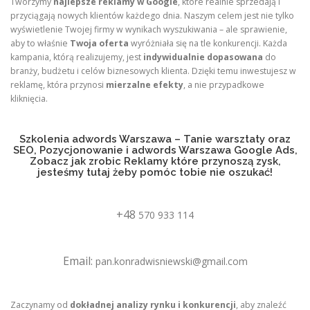
Tworzymy
najlepsze reklamy w Google
, które realnie sprzedają i
przyciągają nowych klientów każdego dnia. Naszym celem jest nie tylko
wyświetlenie Twojej firmy w wynikach wyszukiwania – ale sprawienie,
aby to właśnie
Twoja oferta
wyróżniała się na tle konkurencji. Każda
kampania, którą realizujemy, jest
indywidualnie dopasowana
do
branży, budżetu i celów biznesowych klienta. Dzięki temu inwestujesz w
reklamę, która przynosi
mierzalne efekty
, a nie przypadkowe
kliknięcia.
Szkolenia adwords Warszawa – Tanie warsztaty oraz
SEO, Pozycjonowanie i adwords Warszawa Google Ads,
Zobacz jak zrobic Reklamy które przynoszą zysk,
jesteśmy tutaj żeby pomóc tobie nie oszukać!
+48
570 933 114
Email:
pan.konradwisniewski@gmail.com
Zaczynamy od
dokładnej analizy rynku i konkurencji
, aby znaleźć