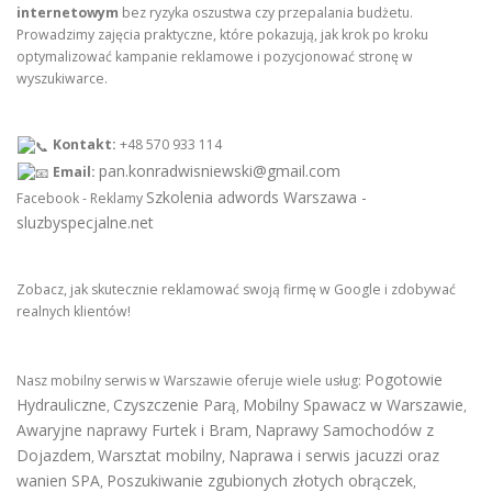
internetowym
bez ryzyka oszustwa czy przepalania budżetu.
Prowadzimy zajęcia praktyczne, które pokazują, jak krok po kroku
optymalizować kampanie reklamowe i pozycjonować stronę w
wyszukiwarce.
Kontakt:
+48 570 933 114
pan.konradwisniewski@gmail.com
Email:
Szkolenia adwords Warszawa -
Facebook - Reklamy
sluzbyspecjalne.net
Zobacz, jak skutecznie reklamować swoją firmę w Google i zdobywać
realnych klientów!
Pogotowie
Nasz mobilny serwis w Warszawie oferuje wiele usług:
Hydrauliczne
Czyszczenie Parą
Mobilny Spawacz w Warszawie
,
,
,
Awaryjne naprawy Furtek i Bram
Naprawy Samochodów z
,
Dojazdem
Warsztat mobilny
Naprawa i serwis jacuzzi oraz
,
,
wanien SPA
Poszukiwanie zgubionych złotych obrączek
,
,