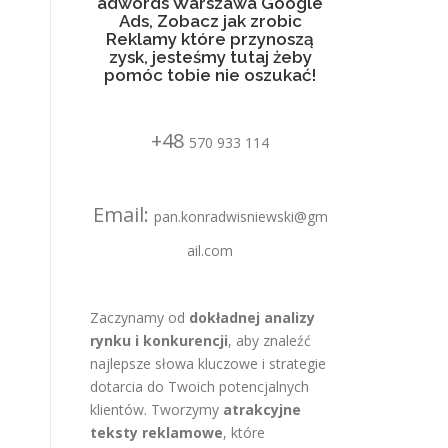
adwords Warszawa Google
Ads, Zobacz jak zrobic
Reklamy które przynoszą
zysk, jesteśmy tutaj żeby
pomóc tobie nie oszukać!
+48
570 933 114
Email:
pan.konradwisniewski@gm
ail.com
Zaczynamy od
dokładnej analizy
rynku i konkurencji
, aby znaleźć
najlepsze słowa kluczowe i strategie
dotarcia do Twoich potencjalnych
klientów. Tworzymy
atrakcyjne
teksty reklamowe
, które