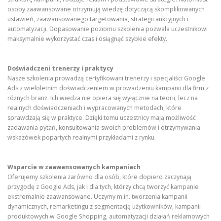
osoby zaawansowane otrzymują wiedzę dotyczącą skomplikowanych
ustawień, zaawansowanego targetowania, strategii aukcyjnych i
automatyzacji. Dopasowanie poziomu szkolenia pozwala uczestnikowi
maksymalnie wykorzystać czas i osiągnąć szybkie efekty.
Doświadczeni trenerzy i praktycy
Nasze szkolenia prowadzą certyfikowani trenerzy i specjaliści Google
Ads z wieloletnim doświadczeniem w prowadzeniu kampanii dla firm z
różnych branż. Ich wiedza nie opiera się wyłącznie na teorii, lecz na
realnych doświadczeniach i wypracowanych metodach, które
sprawdzają się w praktyce. Dzięki temu uczestnicy mają możliwość
zadawania pytań, konsultowania swoich problemów i otrzymywania
wskazówek popartych realnymi przykładami z rynku.
Wsparcie w zaawansowanych kampaniach
Oferujemy szkolenia zarówno dla osób, które dopiero zaczynają
przygodę z Google Ads, jak i dla tych, którzy chcą tworzyć kampanie
ekstremalnie zaawansowane. Uczymy m.in. tworzenia kampanii
dynamicznych, remarketingu z segmentacją użytkowników, kampanii
produktowych w Google Shopping, automatyzacji działań reklamowych