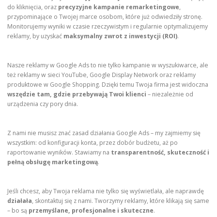
do kliknięcia, oraz
precyzyjne kampanie remarketingowe
,
przypominające o Twojej marce osobom, które już odwiedziły stronę.
Monitorujemy wyniki w czasie rzeczywistym i regularnie optymalizujemy
reklamy, by uzyskać
maksymalny zwrot z inwestycji (ROI)
.
Nasze reklamy w Google Ads to nie tylko kampanie w wyszukiwarce, ale
też reklamy w sieci YouTube, Google Display Network oraz reklamy
produktowe w Google Shopping. Dzięki temu Twoja firma jest widoczna
wszędzie tam, gdzie przebywają Twoi klienci
– niezależnie od
urządzenia czy pory dnia.
Z nami nie musisz znać zasad działania Google Ads – my zajmiemy się
wszystkim: od konfiguracji konta, przez dobór budżetu, aż po
raportowanie wyników. Stawiamy na
transparentność, skuteczność i
pełną obsługę marketingową
.
Jeśli chcesz, aby Twoja reklama nie tylko się wyświetlała, ale naprawdę
działała
, skontaktuj się z nami. Tworzymy reklamy, które klikają się same
– bo są
przemyślane, profesjonalne i skuteczne
.