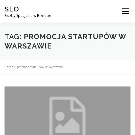
Przejdź
SEO
do
Menu
treści
Służby Specjalne w Biznesie
AGENCJA SEO
CO ZYSKUJESZ ?
TAG:
PROMOCJA STARTUPÓW W
WARSZAWIE
DLACZEGO WARTO?
KURSY
BLOG
SKLEP
Home
»
promocja startupów w Warszawie
KONTAKT