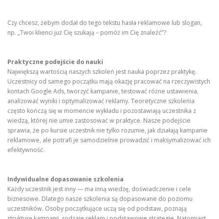
Czy chcesz, żebym dodał do tego tekstu hasła reklamowe lub slogan,
np. „Twoi klienci już Cię szukają – pomóż im Cię znaleźć”?
Praktyczne podejście do nauki
Największą wartością naszych szkoleń jest nauka poprzez praktykę.
Uczestnicy od samego początku mają okazję pracować na rzeczywistych
kontach Google Ads, tworzyć kampanie, testować różne ustawienia,
analizować wyniki i optymalizować reklamy. Teoretyczne szkolenia
często kończą się w momencie wykładu i pozostawiają uczestnika z
wiedzą, której nie umie zastosować w praktyce. Nasze podejście
sprawia, że po kursie uczestnik nie tylko rozumie, jak działają kampanie
reklamowe, ale potrafi je samodzielnie prowadzić i maksymalizować ich
efektywność.
Indywidualne dopasowanie szkolenia
Każdy uczestnik jest inny — ma inną wiedzę, doświadczenie i cele
biznesowe. Dlatego nasze szkolenia są dopasowane do poziomu
uczestników. Osoby początkujące uczą się od podstaw, poznają
strukturę kampanii, rodzaje reklam i podstawowe strategie. Natomiast