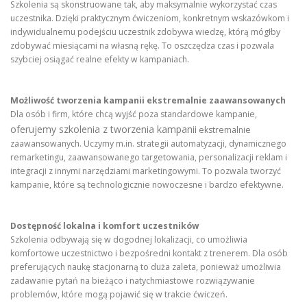
Szkolenia są skonstruowane tak, aby maksymalnie wykorzystać czas
uczestnika. Dzięki praktycznym ćwiczeniom, konkretnym wskazówkom i
indywidualnemu podejściu uczestnik zdobywa wiedzę, którą mógłby
zdobywać miesiącami na własną rękę. To oszczędza czas i pozwala
szybciej osiągać realne efekty w kampaniach.
Możliwość tworzenia kampanii ekstremalnie zaawansowanych
Dla osób i firm, które chcą wyjść poza standardowe kampanie,
oferujemy szkolenia z tworzenia kampanii
ekstremalnie
zaawansowanych. Uczymy m.in. strategii automatyzacji, dynamicznego
remarketingu, zaawansowanego targetowania, personalizacji reklam i
integracji z innymi narzędziami marketingowymi. To pozwala tworzyć
kampanie, które są technologicznie nowoczesne i bardzo efektywne.
Dostępność lokalna i komfort uczestników
Szkolenia odbywają się w dogodnej lokalizacji, co umożliwia
komfortowe uczestnictwo i bezpośredni kontakt z trenerem. Dla osób
preferujących naukę stacjonarną to duża zaleta, ponieważ umożliwia
zadawanie pytań na bieżąco i natychmiastowe rozwiązywanie
problemów, które mogą pojawić się w trakcie ćwiczeń.