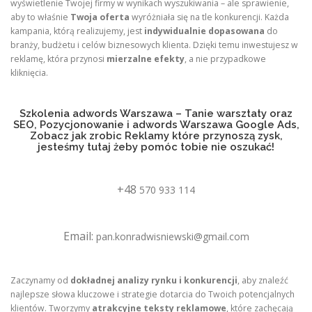
wyświetlenie Twojej firmy w wynikach wyszukiwania – ale sprawienie,
aby to właśnie
Twoja oferta
wyróżniała się na tle konkurencji. Każda
kampania, którą realizujemy, jest
indywidualnie dopasowana
do
branży, budżetu i celów biznesowych klienta. Dzięki temu inwestujesz w
reklamę, która przynosi
mierzalne efekty
, a nie przypadkowe
kliknięcia.
Szkolenia adwords Warszawa – Tanie warsztaty oraz
SEO, Pozycjonowanie i adwords Warszawa Google Ads,
Zobacz jak zrobic Reklamy które przynoszą zysk,
jesteśmy tutaj żeby pomóc tobie nie oszukać!
+48
570 933 114
Email:
pan.konradwisniewski@gmail.com
Zaczynamy od
dokładnej analizy rynku i konkurencji
, aby znaleźć
najlepsze słowa kluczowe i strategie dotarcia do Twoich potencjalnych
klientów. Tworzymy
atrakcyjne teksty reklamowe
, które zachęcają