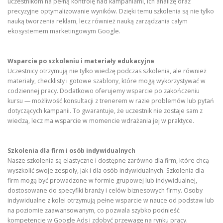
uczestnikom na pełną kontrolę nad kampaniami, ich analizę oraz
precyzyjne optymalizowanie wyników. Dzięki temu szkolenia są nie tylko
nauką tworzenia reklam, lecz również nauką zarządzania całym
ekosystemem marketingowym Google.
Wsparcie po szkoleniu i materiały edukacyjne
Uczestnicy otrzymują nie tylko wiedzę podczas szkolenia, ale również
materiały, checklisty i gotowe szablony, które mogą wykorzystywać w
codziennej pracy. Dodatkowo oferujemy wsparcie po zakończeniu
kursu — możliwość konsultacji z trenerem w razie problemów lub pytań
dotyczących kampanii. To gwarantuje, że uczestnik nie zostaje sam z
wiedzą, lecz ma wsparcie w momencie wdrażania jej w praktyce.
Szkolenia dla firm i osób indywidualnych
Nasze szkolenia są elastyczne i dostępne zarówno dla firm, które chcą
wyszkolić swoje zespoły, jak i dla osób indywidualnych. Szkolenia dla
firm mogą być prowadzone w formie grupowej lub indywidualnej,
dostosowane do specyfiki branży i celów biznesowych firmy. Osoby
indywidualne z kolei otrzymują pełne wsparcie w nauce od podstaw lub
na poziomie zaawansowanym, co pozwala szybko podnieść
kompetencje w Google Ads i zdobyć przewagę na rynku pracy.