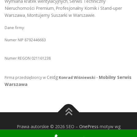
Wymiana kratek wentylacyjnych
Serwis Techniczny
,
Nieruchomości Premium
Profesjonalny Komik i Stand-uper
,
Warszawa
Montujemy Suszarki w Warszawie
,
.
Dane firmy:
Numer NIP 8792446683
Numer REGON 021161238
Ceidg
Mobilny Serwis
Firma przedsiębiorcy w
Konrad Wiśniewski -
Warszawa
Prawa autorskie © 2026 SEO
–
OnePress
motyw wg
FameThemes