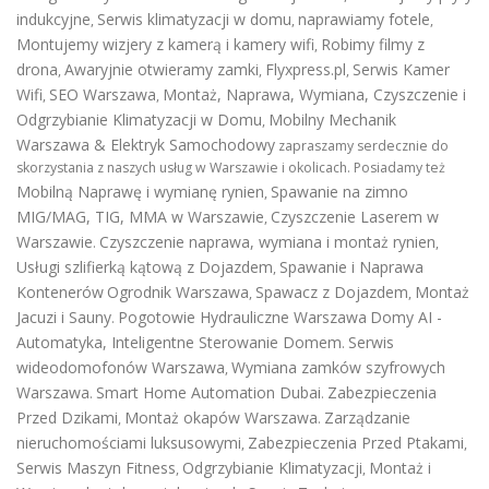
indukcyjne
Serwis klimatyzacji w domu
naprawiamy fotele
,
,
,
Montujemy wizjery z kamerą i kamery wifi
Robimy filmy z
,
drona
Awaryjnie otwieramy zamki
Flyxpress.pl
Serwis Kamer
,
,
,
Wifi
SEO Warszawa
Montaż, Naprawa, Wymiana, Czyszczenie i
,
,
Odgrzybianie Klimatyzacji w Domu
Mobilny Mechanik
,
Warszawa & Elektryk Samochodowy
zapraszamy serdecznie do
skorzystania z naszych usług w Warszawie i okolicach. Posiadamy też
Mobilną Naprawę i wymianę rynien
Spawanie na zimno
,
MIG/MAG, TIG, MMA w Warszawie
Czyszczenie Laserem w
,
Warszawie
Czyszczenie naprawa, wymiana i montaż rynien
.
,
Usługi szlifierką kątową z Dojazdem
Spawanie i Naprawa
,
Kontenerów
Ogrodnik Warszawa
Spawacz z Dojazdem
Montaż
,
,
Jacuzi i Sauny
Pogotowie Hydrauliczne Warszawa
Domy AI -
.
Automatyka, Inteligentne Sterowanie Domem
Serwis
.
wideodomofonów Warszawa
Wymiana zamków szyfrowych
,
Warszawa
Smart Home Automation Dubai
Zabezpieczenia
.
.
Przed Dzikami
Montaż okapów Warszawa
Zarządzanie
,
.
nieruchomościami luksusowymi
Zabezpieczenia Przed Ptakami
,
,
Serwis Maszyn Fitness
Odgrzybianie Klimatyzacji
Montaż i
,
,