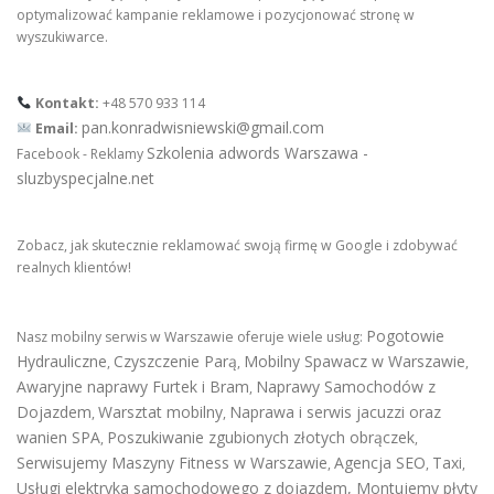
optymalizować kampanie reklamowe i pozycjonować stronę w
wyszukiwarce.
Kontakt:
+48 570 933 114
pan.konradwisniewski@gmail.com
Email:
Szkolenia adwords Warszawa -
Facebook - Reklamy
sluzbyspecjalne.net
Zobacz, jak skutecznie reklamować swoją firmę w Google i zdobywać
realnych klientów!
Pogotowie
Nasz mobilny serwis w Warszawie oferuje wiele usług:
Hydrauliczne
Czyszczenie Parą
Mobilny Spawacz w Warszawie
,
,
,
Awaryjne naprawy Furtek i Bram
Naprawy Samochodów z
,
Dojazdem
Warsztat mobilny
Naprawa i serwis jacuzzi oraz
,
,
wanien SPA
Poszukiwanie zgubionych złotych obrączek
,
,
Serwisujemy Maszyny Fitness w Warszawie
Agencja SEO
Taxi
,
,
,
Usługi elektryka samochodowego z dojazdem
,
Montujemy płyty