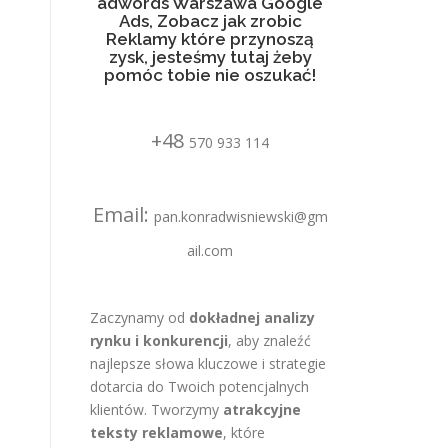
adwords Warszawa Google
Ads, Zobacz jak zrobic
Reklamy które przynoszą
zysk, jesteśmy tutaj żeby
pomóc tobie nie oszukać!
+48
570 933 114
Email:
pan.konradwisniewski@gm
ail.com
Zaczynamy od
dokładnej analizy
rynku i konkurencji
, aby znaleźć
najlepsze słowa kluczowe i strategie
dotarcia do Twoich potencjalnych
klientów. Tworzymy
atrakcyjne
teksty reklamowe
, które