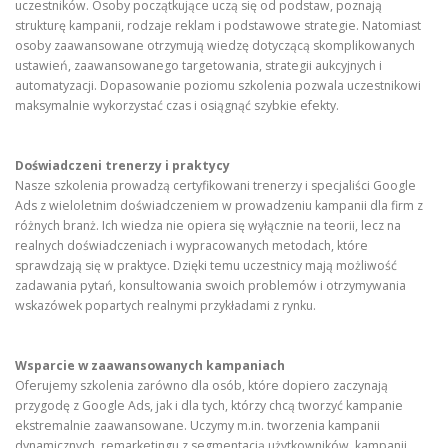
uczestników. Osoby początkujące uczą się od podstaw, poznają
strukturę kampanii, rodzaje reklam i podstawowe strategie. Natomiast
osoby zaawansowane otrzymują wiedzę dotyczącą skomplikowanych
ustawień, zaawansowanego targetowania, strategii aukcyjnych i
automatyzacji. Dopasowanie poziomu szkolenia pozwala uczestnikowi
maksymalnie wykorzystać czas i osiągnąć szybkie efekty.
Doświadczeni trenerzy i praktycy
Nasze szkolenia prowadzą certyfikowani trenerzy i specjaliści Google
Ads z wieloletnim doświadczeniem w prowadzeniu kampanii dla firm z
różnych branż. Ich wiedza nie opiera się wyłącznie na teorii, lecz na
realnych doświadczeniach i wypracowanych metodach, które
sprawdzają się w praktyce. Dzięki temu uczestnicy mają możliwość
zadawania pytań, konsultowania swoich problemów i otrzymywania
wskazówek popartych realnymi przykładami z rynku.
Wsparcie w zaawansowanych kampaniach
Oferujemy szkolenia zarówno dla osób, które dopiero zaczynają
przygodę z Google Ads, jak i dla tych, którzy chcą tworzyć kampanie
ekstremalnie zaawansowane. Uczymy m.in. tworzenia kampanii
dynamicznych, remarketingu z segmentacją użytkowników, kampanii