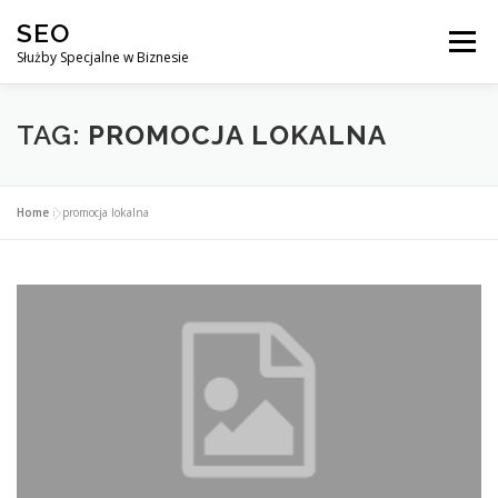
Przejdź
SEO
do
Menu
treści
Służby Specjalne w Biznesie
AGENCJA SEO
CO ZYSKUJESZ ?
TAG:
PROMOCJA LOKALNA
DLACZEGO WARTO?
KURSY
BLOG
SKLEP
Home
»
promocja lokalna
KONTAKT