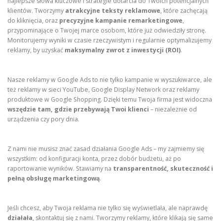
najlepsze słowa kluczowe i strategie dotarcia do Twoich potencjalnych
klientów. Tworzymy
atrakcyjne teksty reklamowe
, które zachęcają
do kliknięcia, oraz
precyzyjne kampanie remarketingowe
,
przypominające o Twojej marce osobom, które już odwiedziły stronę.
Monitorujemy wyniki w czasie rzeczywistym i regularnie optymalizujemy
reklamy, by uzyskać
maksymalny zwrot z inwestycji (ROI)
.
Nasze reklamy w Google Ads to nie tylko kampanie w wyszukiwarce, ale
też reklamy w sieci YouTube, Google Display Network oraz reklamy
produktowe w Google Shopping. Dzięki temu Twoja firma jest widoczna
wszędzie tam, gdzie przebywają Twoi klienci
– niezależnie od
urządzenia czy pory dnia.
Z nami nie musisz znać zasad działania Google Ads – my zajmiemy się
wszystkim: od konfiguracji konta, przez dobór budżetu, aż po
raportowanie wyników. Stawiamy na
transparentność, skuteczność i
pełną obsługę marketingową
.
Jeśli chcesz, aby Twoja reklama nie tylko się wyświetlała, ale naprawdę
działała
, skontaktuj się z nami. Tworzymy reklamy, które klikają się same