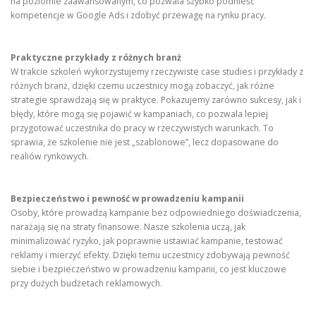
na poziomie zaawansowanym, co pozwala szybko podnieść
kompetencje w Google Ads i zdobyć przewagę na rynku pracy.
Praktyczne przykłady z różnych branż
W trakcie szkoleń wykorzystujemy rzeczywiste case studies i przykłady z
różnych branż, dzięki czemu uczestnicy mogą zobaczyć, jak różne
strategie sprawdzają się w praktyce. Pokazujemy zarówno sukcesy, jak i
błędy, które mogą się pojawić w kampaniach, co pozwala lepiej
przygotować uczestnika do pracy w rzeczywistych warunkach. To
sprawia, że szkolenie nie jest „szablonowe”, lecz dopasowane do
realiów rynkowych.
Bezpieczeństwo i pewność w prowadzeniu kampanii
Osoby, które prowadzą kampanie bez odpowiedniego doświadczenia,
narażają się na straty finansowe. Nasze szkolenia uczą, jak
minimalizować ryzyko, jak poprawnie ustawiać kampanie, testować
reklamy i mierzyć efekty. Dzięki temu uczestnicy zdobywają pewność
siebie i bezpieczeństwo w prowadzeniu kampanii, co jest kluczowe
przy dużych budżetach reklamowych.