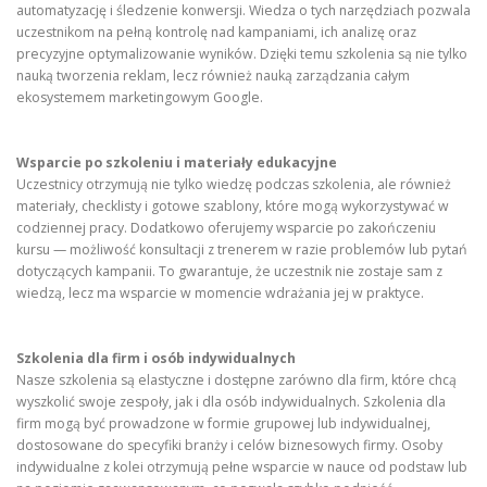
automatyzację i śledzenie konwersji. Wiedza o tych narzędziach pozwala
uczestnikom na pełną kontrolę nad kampaniami, ich analizę oraz
precyzyjne optymalizowanie wyników. Dzięki temu szkolenia są nie tylko
nauką tworzenia reklam, lecz również nauką zarządzania całym
ekosystemem marketingowym Google.
Wsparcie po szkoleniu i materiały edukacyjne
Uczestnicy otrzymują nie tylko wiedzę podczas szkolenia, ale również
materiały, checklisty i gotowe szablony, które mogą wykorzystywać w
codziennej pracy. Dodatkowo oferujemy wsparcie po zakończeniu
kursu — możliwość konsultacji z trenerem w razie problemów lub pytań
dotyczących kampanii. To gwarantuje, że uczestnik nie zostaje sam z
wiedzą, lecz ma wsparcie w momencie wdrażania jej w praktyce.
Szkolenia dla firm i osób indywidualnych
Nasze szkolenia są elastyczne i dostępne zarówno dla firm, które chcą
wyszkolić swoje zespoły, jak i dla osób indywidualnych. Szkolenia dla
firm mogą być prowadzone w formie grupowej lub indywidualnej,
dostosowane do specyfiki branży i celów biznesowych firmy. Osoby
indywidualne z kolei otrzymują pełne wsparcie w nauce od podstaw lub