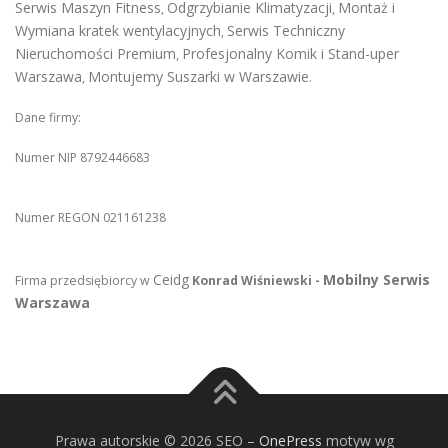
Serwis Maszyn Fitness
Odgrzybianie Klimatyzacji
Montaż i
,
,
Wymiana kratek wentylacyjnych
Serwis Techniczny
,
Nieruchomości Premium
Profesjonalny Komik i Stand-uper
,
Warszawa
Montujemy Suszarki w Warszawie
,
.
Dane firmy:
Numer NIP 8792446683
Numer REGON 021161238
Ceidg
Mobilny Serwis
Firma przedsiębiorcy w
Konrad Wiśniewski -
Warszawa
Prawa autorskie © 2026 SEO
–
OnePress
motyw wg