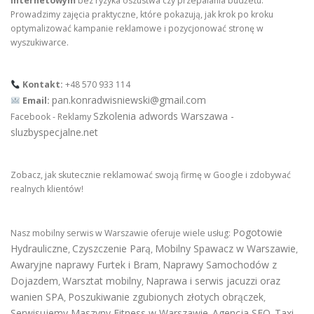
internetowym
bez ryzyka oszustwa czy przepalania budżetu.
Prowadzimy zajęcia praktyczne, które pokazują, jak krok po kroku
optymalizować kampanie reklamowe i pozycjonować stronę w
wyszukiwarce.
Kontakt:
+48 570 933 114
pan.konradwisniewski@gmail.com
Email:
Szkolenia adwords Warszawa -
Facebook - Reklamy
sluzbyspecjalne.net
Zobacz, jak skutecznie reklamować swoją firmę w Google i zdobywać
realnych klientów!
Pogotowie
Nasz mobilny serwis w Warszawie oferuje wiele usług:
Hydrauliczne
Czyszczenie Parą
Mobilny Spawacz w Warszawie
,
,
,
Awaryjne naprawy Furtek i Bram
Naprawy Samochodów z
,
Dojazdem
Warsztat mobilny
Naprawa i serwis jacuzzi oraz
,
,
wanien SPA
Poszukiwanie zgubionych złotych obrączek
,
,
Serwisujemy Maszyny Fitness w Warszawie
Agencja SEO
Taxi
,
,
,