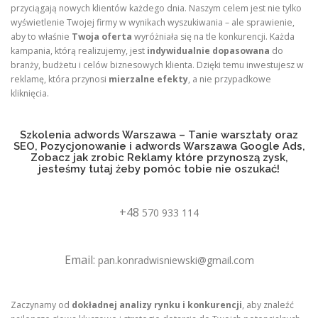
przyciągają nowych klientów każdego dnia. Naszym celem jest nie tylko
wyświetlenie Twojej firmy w wynikach wyszukiwania – ale sprawienie,
aby to właśnie
Twoja oferta
wyróżniała się na tle konkurencji. Każda
kampania, którą realizujemy, jest
indywidualnie dopasowana
do
branży, budżetu i celów biznesowych klienta. Dzięki temu inwestujesz w
reklamę, która przynosi
mierzalne efekty
, a nie przypadkowe
kliknięcia.
Szkolenia adwords Warszawa – Tanie warsztaty oraz
SEO, Pozycjonowanie i adwords Warszawa Google Ads,
Zobacz jak zrobic Reklamy które przynoszą zysk,
jesteśmy tutaj żeby pomóc tobie nie oszukać!
+48
570 933 114
Email:
pan.konradwisniewski@gmail.com
Zaczynamy od
dokładnej analizy rynku i konkurencji
, aby znaleźć