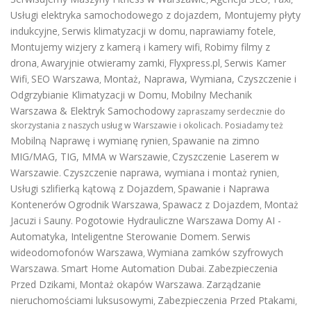
Usługi elektryka samochodowego z dojazdem
,
Montujemy płyty
indukcyjne
Serwis klimatyzacji w domu
naprawiamy fotele
,
,
,
Montujemy wizjery z kamerą i kamery wifi
Robimy filmy z
,
drona
Awaryjnie otwieramy zamki
Flyxpress.pl
Serwis Kamer
,
,
,
Wifi
SEO Warszawa
Montaż, Naprawa, Wymiana, Czyszczenie i
,
,
Odgrzybianie Klimatyzacji w Domu
Mobilny Mechanik
,
Warszawa & Elektryk Samochodowy
zapraszamy serdecznie do
skorzystania z naszych usług w Warszawie i okolicach. Posiadamy też
Mobilną Naprawę i wymianę rynien
Spawanie na zimno
,
MIG/MAG, TIG, MMA w Warszawie
Czyszczenie Laserem w
,
Warszawie
Czyszczenie naprawa, wymiana i montaż rynien
.
,
Usługi szlifierką kątową z Dojazdem
Spawanie i Naprawa
,
Kontenerów
Ogrodnik Warszawa
Spawacz z Dojazdem
Montaż
,
,
Jacuzi i Sauny
Pogotowie Hydrauliczne Warszawa
Domy AI -
.
Automatyka, Inteligentne Sterowanie Domem
Serwis
.
wideodomofonów Warszawa
Wymiana zamków szyfrowych
,
Warszawa
Smart Home Automation Dubai
Zabezpieczenia
.
.
Przed Dzikami
Montaż okapów Warszawa
Zarządzanie
,
.
nieruchomościami luksusowymi
Zabezpieczenia Przed Ptakami
,
,