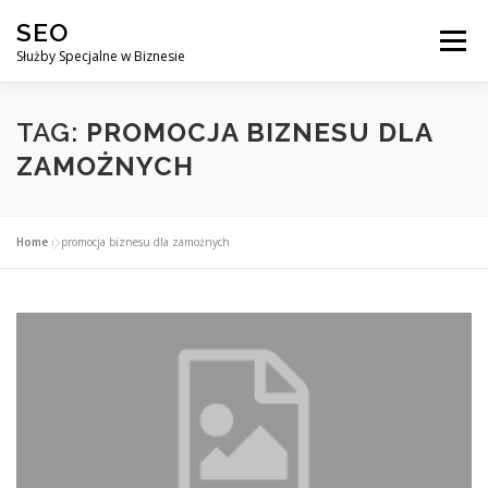
Przejdź
SEO
do
Menu
treści
Służby Specjalne w Biznesie
AGENCJA SEO
CO ZYSKUJESZ ?
TAG:
PROMOCJA BIZNESU DLA
ZAMOŻNYCH
DLACZEGO WARTO?
KURSY
BLOG
SKLEP
Home
»
promocja biznesu dla zamożnych
KONTAKT