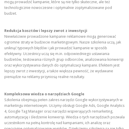
mogą prowadzić kampanie, które są nie tylko skuteczne, ale też
technologicznie nowoczesne i optymalnie zoptymalizowane pod
budżet.
Redukcja kosztów i lepszy zwrot z inwestycji
Niewłaściwie prowadzone kampanie reklamowe mogą generować
ogromne straty w budżecie marketingowym. Nasze szkolenia uczą, jak
uniknąć typowych błędów i jak prowadzić kampanie w sposób
efektywny. Uczestnicy uczą się m.in. odpowiedniego ustawiania
budżetów, testowania różnych grup odbiorców, analizowania konwersji
oraz wykorzystywania danych do optymalizacji kampanii. Efektem jest
lepszy zwrot z inwestycji, a także większa pewność, że wydawane
pieniądze na reklamy przyniosą realne rezultaty.
Kompleksowa wiedza o narzędziach Google
Szkolenia obejmują pełen zakres narzędzi Google wykorzystywanych w
marketingu internetowym. Uczymy obsługi Google Ads, Google Analytics
4, Google Tag Manager oraz narzędzi wspierających remarketing,
automatyzację i śledzenie konwersji. Wiedza o tych narzędziach pozwala
uczestnikom na pełną kontrolę nad kampaniami, ich analizę oraz
precyzyjne optymalizowanie wyników. Dzięki temu szkolenia są nie tylko