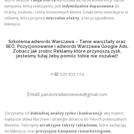
aby to właśnie
Twoja oferta
wyróżniała się na tle konkurencji. Każda
kampania, którą realizujemy, jest
indywidualnie dopasowana
do
branży, budżetu i celów biznesowych klienta. Dzięki temu inwestujesz w
reklamę, która przynosi
mierzalne efekty
, a nie przypadkowe
kliknięcia.
Szkolenia adwords Warszawa – Tanie warsztaty oraz
SEO, Pozycjonowanie i adwords Warszawa Google Ads,
Zobacz jak zrobic Reklamy które przynoszą zysk,
jesteśmy tutaj żeby pomóc tobie nie oszukać!
+48
570 933 114
Email:
pan.konradwisniewski@gmail.com
Zaczynamy od
dokładnej analizy rynku i konkurencji
, aby znaleźć
najlepsze słowa kluczowe i strategie dotarcia do Twoich potencjalnych
klientów. Tworzymy
atrakcyjne teksty reklamowe
, które zachęcają
do kliknięcia, oraz
precyzyjne kampanie remarketingowe
,