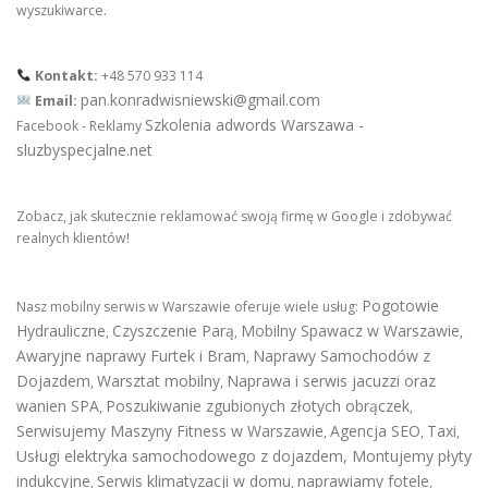
wyszukiwarce.
Kontakt:
+48 570 933 114
pan.konradwisniewski@gmail.com
Email:
Szkolenia adwords Warszawa -
Facebook - Reklamy
sluzbyspecjalne.net
Zobacz, jak skutecznie reklamować swoją firmę w Google i zdobywać
realnych klientów!
Pogotowie
Nasz mobilny serwis w Warszawie oferuje wiele usług:
Hydrauliczne
Czyszczenie Parą
Mobilny Spawacz w Warszawie
,
,
,
Awaryjne naprawy Furtek i Bram
Naprawy Samochodów z
,
Dojazdem
Warsztat mobilny
Naprawa i serwis jacuzzi oraz
,
,
wanien SPA
Poszukiwanie zgubionych złotych obrączek
,
,
Serwisujemy Maszyny Fitness w Warszawie
Agencja SEO
Taxi
,
,
,
Usługi elektryka samochodowego z dojazdem
,
Montujemy płyty
indukcyjne
Serwis klimatyzacji w domu
naprawiamy fotele
,
,
,