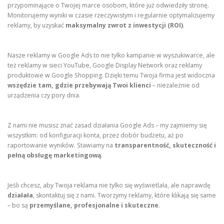
przypominające o Twojej marce osobom, które już odwiedziły stronę.
Monitorujemy wyniki w czasie rzeczywistym i regularnie optymalizujemy
reklamy, by uzyskać
maksymalny zwrot z inwestycji (ROI)
.
Nasze reklamy w Google Ads to nie tylko kampanie w wyszukiwarce, ale
też reklamy w sieci YouTube, Google Display Network oraz reklamy
produktowe w Google Shopping. Dzięki temu Twoja firma jest widoczna
wszędzie tam, gdzie przebywają Twoi klienci
– niezależnie od
urządzenia czy pory dnia.
Z nami nie musisz znać zasad działania Google Ads – my zajmiemy się
wszystkim: od konfiguracji konta, przez dobór budżetu, aż po
raportowanie wyników. Stawiamy na
transparentność, skuteczność i
pełną obsługę marketingową
.
Jeśli chcesz, aby Twoja reklama nie tylko się wyświetlała, ale naprawdę
działała
, skontaktuj się z nami. Tworzymy reklamy, które klikają się same
– bo są
przemyślane, profesjonalne i skuteczne
.