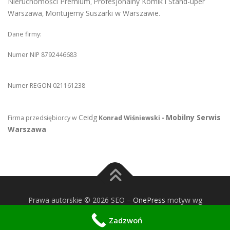
Nieruchomości Premium
Profesjonalny Komik i Stand-uper
,
Warszawa
Montujemy Suszarki w Warszawie
,
.
Dane firmy:
Numer NIP 8792446683
Numer REGON 021161238
Ceidg
Mobilny Serwis
Firma przedsiębiorcy w
Konrad Wiśniewski -
Warszawa
Prawa autorskie © 2026 SEO
–
OnePress
motyw wg
FameThemes
Zadzwoń