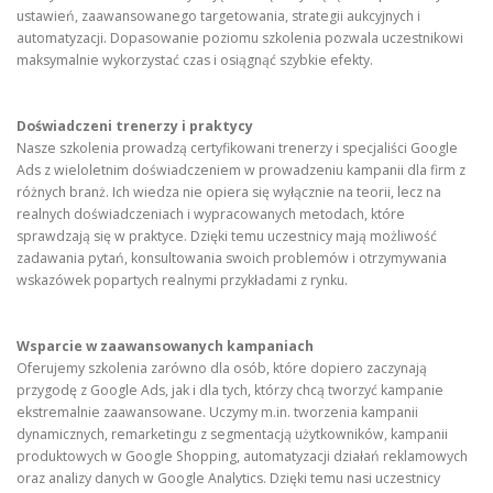
ustawień, zaawansowanego targetowania, strategii aukcyjnych i
automatyzacji. Dopasowanie poziomu szkolenia pozwala uczestnikowi
maksymalnie wykorzystać czas i osiągnąć szybkie efekty.
Doświadczeni trenerzy i praktycy
Nasze szkolenia prowadzą certyfikowani trenerzy i specjaliści Google
Ads z wieloletnim doświadczeniem w prowadzeniu kampanii dla firm z
różnych branż. Ich wiedza nie opiera się wyłącznie na teorii, lecz na
realnych doświadczeniach i wypracowanych metodach, które
sprawdzają się w praktyce. Dzięki temu uczestnicy mają możliwość
zadawania pytań, konsultowania swoich problemów i otrzymywania
wskazówek popartych realnymi przykładami z rynku.
Wsparcie w zaawansowanych kampaniach
Oferujemy szkolenia zarówno dla osób, które dopiero zaczynają
przygodę z Google Ads, jak i dla tych, którzy chcą tworzyć kampanie
ekstremalnie zaawansowane. Uczymy m.in. tworzenia kampanii
dynamicznych, remarketingu z segmentacją użytkowników, kampanii
produktowych w Google Shopping, automatyzacji działań reklamowych
oraz analizy danych w Google Analytics. Dzięki temu nasi uczestnicy