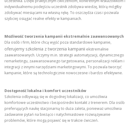
uczestnika. Dzięki praktycznym ćwiczeniom, konkretnym wskazówkom i
indywidualnemu podejściu uczestnik zdobywa wiedzę, którą mógłby
zdobywać miesiącami na własną rękę. To oszczędza czas i pozwala
szybciej osiągać realne efekty w kampaniach.
Możliwość tworzenia kampanii ekstremalnie zaawansowanych
Dla osób i firm, które chcą wyjść poza standardowe kampanie,
oferujemy szkolenia z tworzenia kampanii
ekstremalnie
zaawansowanych. Uczymy m.in. strategii automatyzacji, dynamicznego
remarketingu, zaawansowanego targetowania, personalizacji reklam i
integracji z innymi narzędziami marketingowymi. To pozwala tworzyć
kampanie, które są technologicznie nowoczesne i bardzo efektywne.
Dostępność lokalna i komfort uczestników
Szkolenia odbywają się w dogodnej lokalizacji, co umożliwia
komfortowe uczestnictwo i bezpośredni kontakt z trenerem. Dla osób
preferujących naukę stacjonarną to duża zaleta, ponieważ umożliwia
zadawanie pytań na bieżąco i natychmiastowe rozwiązywanie
problemów, które mogą pojawić się w trakcie ćwiczeń.