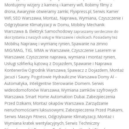
Montujemy wizjery z kamerą i kamery wifi
Robimy filmy z
,
drona
Awaryjnie otwieramy zamki
Flyxpress.pl
Serwis Kamer
,
,
,
Wifi
SEO Warszawa
Montaż, Naprawa, Wymiana, Czyszczenie i
,
,
Odgrzybianie Klimatyzacji w Domu
Mobilny Mechanik
,
Warszawa & Elektryk Samochodowy
zapraszamy serdecznie do
skorzystania z naszych usług w Warszawie i okolicach. Posiadamy też
Mobilną Naprawę i wymianę rynien
Spawanie na zimno
,
MIG/MAG, TIG, MMA w Warszawie
Czyszczenie Laserem w
,
Warszawie
Czyszczenie naprawa, wymiana i montaż rynien
.
,
Usługi szlifierką kątową z Dojazdem
Spawanie i Naprawa
,
Kontenerów
Ogrodnik Warszawa
Spawacz z Dojazdem
Montaż
,
,
Jacuzi i Sauny
Pogotowie Hydrauliczne Warszawa
Domy AI -
.
Automatyka, Inteligentne Sterowanie Domem
Serwis
.
wideodomofonów Warszawa
Wymiana zamków szyfrowych
,
Warszawa
Smart Home Automation Dubai
Zabezpieczenia
.
.
Przed Dzikami
Montaż okapów Warszawa
Zarządzanie
,
.
nieruchomościami luksusowymi
Zabezpieczenia Przed Ptakami
,
,
Serwis Maszyn Fitness
Odgrzybianie Klimatyzacji
Montaż i
,
,
Wymiana kratek wentylacyjnych
Serwis Techniczny
,